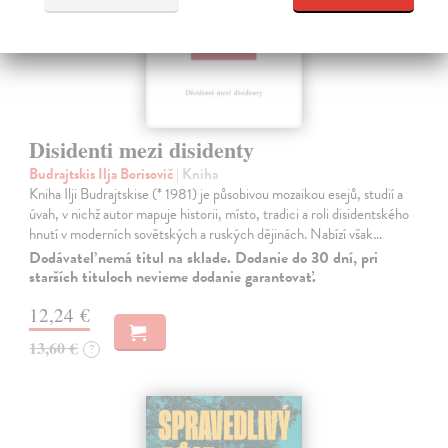
Disidenti mezi disidenty
Budrajtskis Ilja Borisovič
| Kniha
Kniha Ilji Budrajtskise (* 1981) je působivou mozaikou esejů, studií a
úvah, v nichž autor mapuje historii, místo, tradici a roli disidentského
hnutí v moderních sovětských a ruských dějinách. Nabízí však…
Dodávateľ nemá titul na sklade. Dodanie do 30 dní, pri
starších tituloch nevieme dodanie garantovať.
12,24 €
13,60 €
?