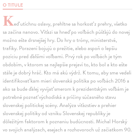
O TITULE
K
eď utíchnu oslavy, prehltne sa horkosť z prehry, všetko
sa začína nanovo. Víťazi sa hneď po voľbách púšťajú do novej
možno ešte drsnejšej hry. Do hry o tróny, ministerstvá,
trafiky. Porazení bojujú o prežitie, alebo aspoň o lepšiu
pozíciu pred ďalšími voľbami. Prvý rok po voľbách je tým
obdobím, v ktorom sa najlepšie prejaví to, kto bol a kto ešte
stále je dobrý hráč. Kto má akú výdrž. K tomu, aby sme vedeli
identifikovať kam mieri slovenská politika po voľbách 2016 a
ako sa bude ďalej vyvíjať smerom k prezidentským voľbám je
potrebné poznať východiská a príčiny súčasného stavu
slovenskej politickej scény. Analýza víťazstiev a prehier
slovenskej politiky od vzniku Slovenskej republiky je
dôležitým faktorom k poznaniu budúcnosti. Michal Horský
vo svojich analýzach, esejach a rozhovoroch už začiatkom 90.