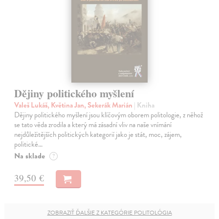
Dějiny politického myšlení
Valeš Lukáš, Květina Jan, Sekerák Marián
| Kniha
Dějiny politického myšlení jsou klíčovým oborem politologie, z něhož
se tato věda zrodila a který má zásadní vliv na naše vnímání
nejdůležitějších politických kategorií jako je stát, moc, zájem,
politické…
Na sklade
?
39,50 €
ZOBRAZIŤ ĎALŠIE Z KATEGÓRIE POLITOLÓGIA