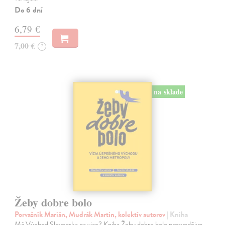
Do 6 dní
6,79 €
7,00 €
?
na sklade
Žeby dobre bolo
Porvažník Marián, Mudrák Martin, kolektív autorov
| Kniha
Má Východ Slovenska na viac? Kniha Žeby dobre bolo presvedčivo