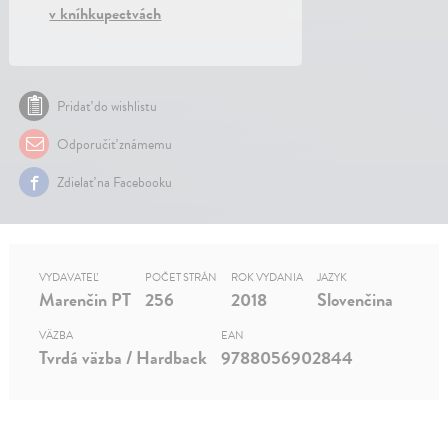
v kníhkupectvách
Pridať do wishlistu
Odporučiť známemu
Zdielať na Facebooku
VYDAVATEĽ
POČET STRÁN
ROK VYDANIA
JAZYK
Marenčin PT
256
2018
Slovenčina
VÄZBA
EAN
Tvrdá väzba / Hardback
9788056902844