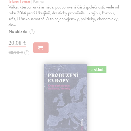
Glanc Tomáš
| Kniha
Válka, kterou ruská armáda, podporovaná částí společnosti, vede od
roku 2014 proti Ukrajině, drasticky proměnila Ukrajinu, Evropu,
svět, i Rusko samotné. A to nejen vojensky, politicky, ekonomicky,
ale…
Na sklade
?
20,08 €
20,70 €
?
na sklade