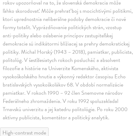
rokov upozorňoval na to, že slovenská demokracia môže
ľahko skorodovať. Môže prehrať boj s mocichtivými politikmi,
ktorí uprednostnia neliberálne podoby demokracie či nové
formy totalít. Vyprázdňovanie politických strán, vzostup
anti-politiky alebo oslabenie princípov zastupiteľskej
demokracie sú indikátormi blížiacej sa prehry demokratickej
politiky. Michal Horský (1943 – 2018), pamiatkar, publicista,
politológ. V šesťdesiatych rokoch poslucháč a absolvent
filozofie a histórie na Univerzite Komenského, aktivista
vysokoškolského hnutia a výkonný redaktor časopisu Echo
bratislavských vysokoškolákov 68. V období normalizácie
pamiatkar. V rokoch 1990 – 92 člen Snemovne národov
Federálneho zhromaždenia. V roku 1992 spoluzakladal
Trnavskú univerzitu a jej katedru politológie. Po roku 2000
aktívny publicista, komentátor a politický analytik.
High-contrast mode