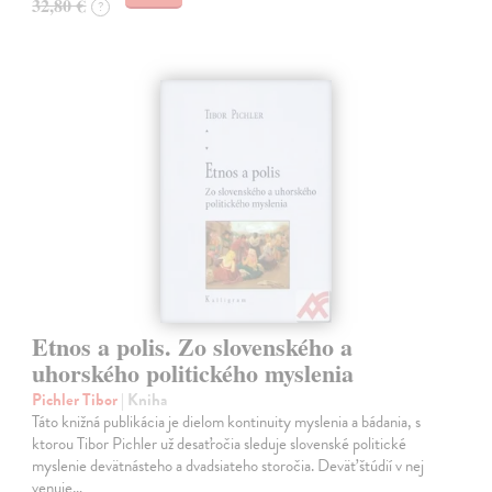
32,80 €
?
Etnos a polis. Zo slovenského a
uhorského politického myslenia
Pichler Tibor
| Kniha
Táto knižná publikácia je dielom kontinuity myslenia a bádania, s
ktorou Tibor Pichler už desaťročia sleduje slovenské politické
myslenie devätnásteho a dvadsiateho storočia. Deväť štúdií v nej
venuje…