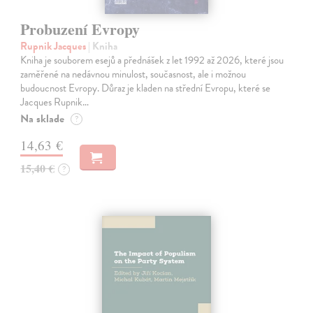
Probuzení Evropy
Rupnik Jacques
| Kniha
Kniha je souborem esejů a přednášek z let 1992 až 2026, které jsou
zaměřené na nedávnou minulost, současnost, ale i možnou
budoucnost Evropy. Důraz je kladen na střední Evropu, které se
Jacques Rupnik…
Na sklade
?
14,63 €
15,40 €
?