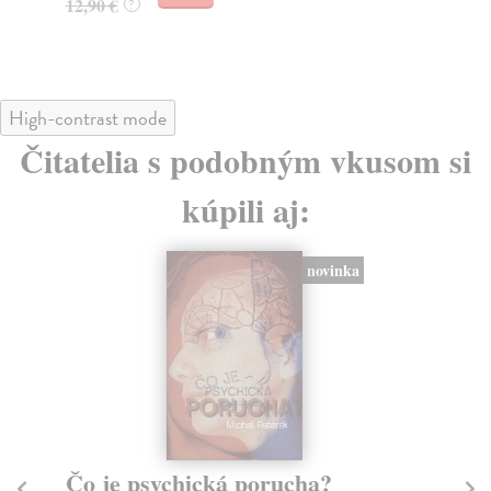
12,95 €
?
12
High-contrast mode
Čitatelia s podobným vkusom si
kúpili aj:
Od Nikoho k Odysseovi
D