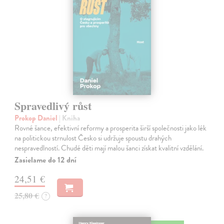
Spravedlivý růst
Prokop Daniel
| Kniha
Rovné šance, efektivní reformy a prosperita širší společnosti jako lék
na politickou strnulost Česko si udržuje spoustu drahých
nespravedlností. Chudé děti mají malou šanci získat kvalitní vzdělání.
Zasielame do 12 dní
24,51 €
25,80 €
?