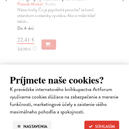
p
Zvarík Michal
| Kniha
Monografia Od Nikoho k Odysseovi sa zaoberá
Zak
otázkou, ako sa rozvíjajú a v čom spočívajú vzájomné
Ako
vzť...
prá
Zasielame do 14 dní
Do
7,51 €
15
7,90 €
?
15
Príjmete naše cookies?
Ďalšie z kategórie politológia
K prevádzke internetového kníhkupectva Artforum
využívame cookies slúžiace na zabezpečenie a meranie
funkčnosti, marketingové účely a zaistenie vášho
novinka
maximálneho pohodlia a spokojnosti.
NASTAVENIA
SÚHLASÍM