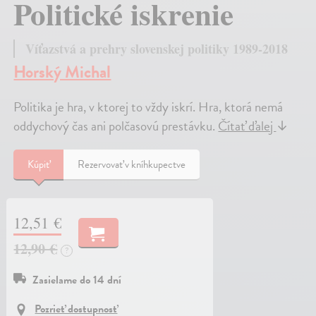
Politické iskrenie
Víťazstvá a prehry slovenskej politiky 1989-2018
Horský Michal
Politika je hra, v ktorej to vždy iskrí. Hra, ktorá nemá
oddychový čas ani polčasovú prestávku.
Čítať ďalej
↓
Kúpiť
Rezervovať v kníhkupectve
12,51 €
12,90 €
?
Zasielame do 14 dní
Pozrieť dostupnosť