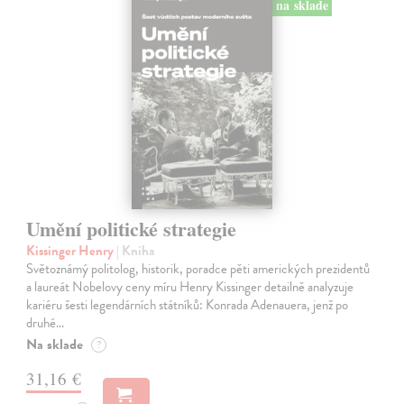
na sklade
Umění politické strategie
Kissinger Henry
| Kniha
Světoznámý politolog, historik, poradce pěti amerických prezidentů
a laureát Nobelovy ceny míru Henry Kissinger detailně analyzuje
kariéru šesti legendárních státníků: Konrada Adenauera, jenž po
druhé…
Na sklade
?
31,16 €