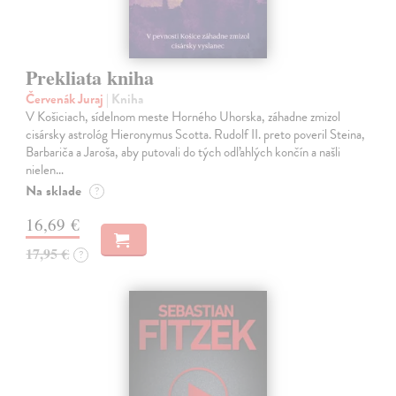
Prekliata kniha
Červenák Juraj
| Kniha
V Košiciach, sídelnom meste Horného Uhorska, záhadne zmizol
cisársky astrológ Hieronymus Scotta. Rudolf II. preto poveril Steina,
Barbariča a Jaroša, aby putovali do tých odľahlých končín a našli
nielen…
Na sklade
?
16,69 €
17,95 €
?