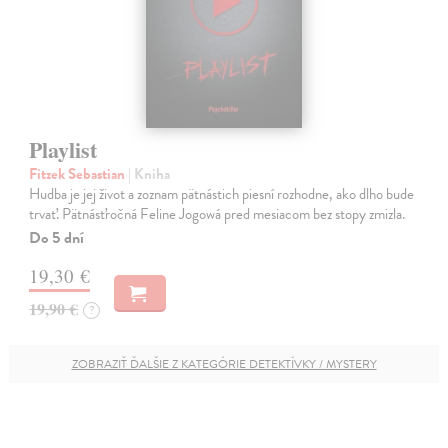
Playlist
Fitzek Sebastian
| Kniha
Hudba je jej život a zoznam pätnástich piesní rozhodne, ako dlho bude
trvať. Pätnásťročná Feline Jogowá pred mesiacom bez stopy zmizla.
Do 5 dní
19,30 €
19,90 €
?
ZOBRAZIŤ ĎALŠIE Z KATEGÓRIE DETEKTÍVKY / MYSTERY