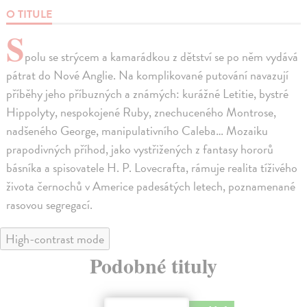
O TITULE
S
polu se strýcem a kamarádkou z dětství se po něm vydává
pátrat do Nové Anglie. Na komplikované putování navazují
příběhy jeho příbuzných a známých: kurážné Letitie, bystré
Hippolyty, nespokojené Ruby, znechuceného Montrose,
nadšeného George, manipulativního Caleba… Mozaiku
prapodivných příhod, jako vystřižených z fantasy hororů
básníka a spisovatele H. P. Lovecrafta, rámuje realita tíživého
života černochů v Americe padesátých letech, poznamenané
rasovou segregací.
High-contrast mode
Podobné tituly