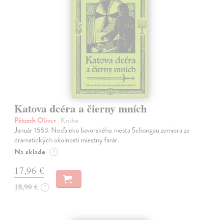
Katova dcéra a čierny mních
Pötzsch Oliver
| Kniha
Január 1663. Neďaleko bavorského mesta Schongau zomiera za
dramatických okolností miestny farár.
Na sklade
?
17,96 €
18,90 €
?