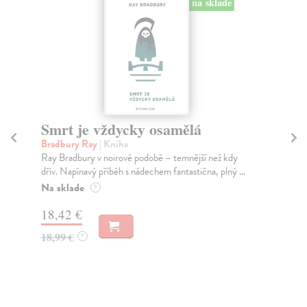
na sklade
Smrt je vždycky osamělá
Č
Bradbury Ray
| Kniha
Kle
Ray Bradbury v noirové podobě – temnější než kdy
Zmi
dřív. Napínavý příběh s nádechem fantastična, plný ...
opě
Na sklade
Za
?
18,42 €
21
18,99 €
22
?