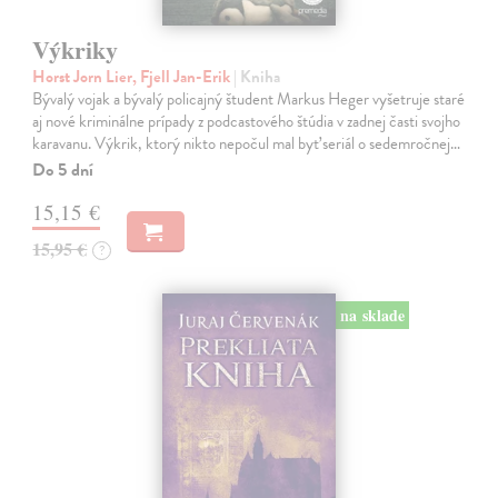
Výkriky
Horst Jorn Lier, Fjell Jan-Erik
| Kniha
Bývalý vojak a bývalý policajný študent Markus Heger vyšetruje staré
aj nové kriminálne prípady z podcastového štúdia v zadnej časti svojho
karavanu. Výkrik, ktorý nikto nepočul mal byť seriál o sedemročnej…
Do 5 dní
15,15 €
15,95 €
?
na sklade