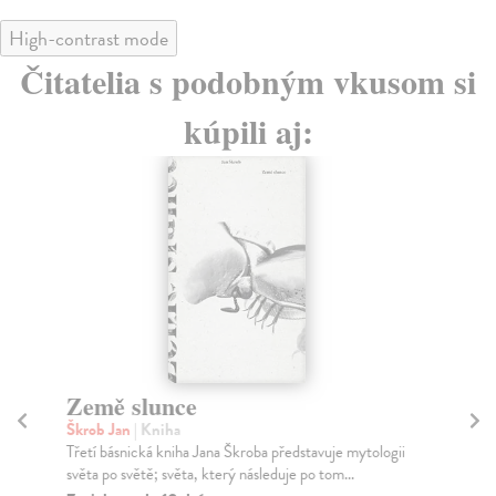
High-contrast mode
Čitatelia s podobným vkusom si
kúpili aj:
Země slunce
Škrob Jan
| Kniha
J
Třetí básnická kniha Jana Škroba představuje mytologii
Be
světa po světě; světa, který následuje po tom...
Vsa