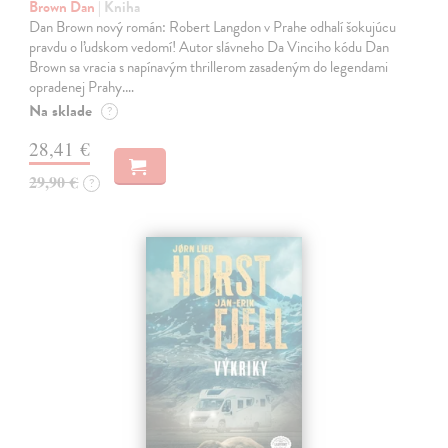
Brown Dan
| Kniha
Dan Brown nový román: Robert Langdon v Prahe odhalí šokujúcu
pravdu o ľudskom vedomí! Autor slávneho Da Vinciho kódu Dan
Brown sa vracia s napínavým thrillerom zasadeným do legendami
opradenej Prahy.…
Na sklade
?
28,41 €
29,90 €
?