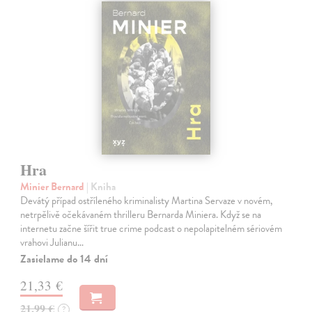
Hra
Minier Bernard
| Kniha
Devátý případ ostříleného kriminalisty Martina Servaze v novém,
netrpělivě očekávaném thrilleru Bernarda Miniera. Když se na
internetu začne šířit true crime podcast o nepolapitelném sériovém
vrahovi Julianu…
Zasielame do 14 dní
21,33 €
21,99 €
?