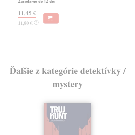
Zasielame do 12 dní
nak
11,45 €
11,80 €
?
14
Ďalšie z kategórie detektívky /
mystery