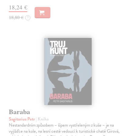
18,24 €
18,80 €
?
Baraba
Sagitarius Petr
| Kniha
Nestandardním způsobem – šípem vystřeleným z kuše – je na
vyjížďce na kole, na lesní cestě vedoucí k turistické chatě Girová,