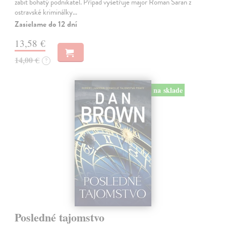
zabit bohatý podnikatel. Případ vyšetřuje major Roman Saran z
ostravské kriminálky…
Zasielame do 12 dní
13,58 €
14,00 €
?
na sklade
Posledné tajomstvo