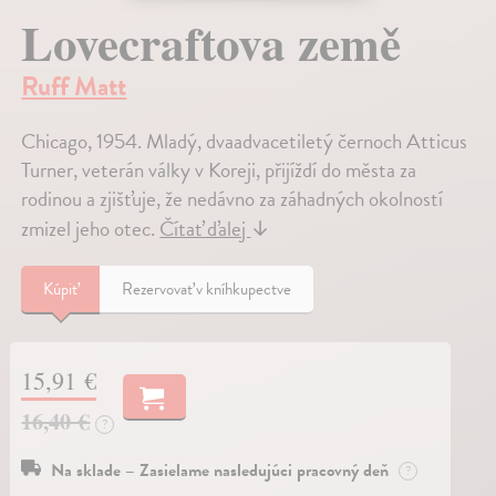
Lovecraftova země
Ruff Matt
Chicago, 1954. Mladý, dvaadvacetiletý černoch Atticus
Turner, veterán války v Koreji, přijíždí do města za
rodinou a zjišťuje, že nedávno za záhadných okolností
zmizel jeho otec.
Čítať ďalej
↓
Kúpiť
Rezervovať v kníhkupectve
15,91 €
16,40 €
?
Na sklade – Zasielame nasledujúci pracovný deň
?