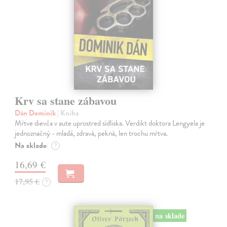
Krv sa stane zábavou
Dán Dominik
| Kniha
Mŕtve dievča v aute uprostred sídliska. Verdikt doktora Lengyela je
jednoznačný - mladá, zdravá, pekná, len trochu mŕtva.
Na sklade
?
16,69 €
17,95 €
?
na sklade