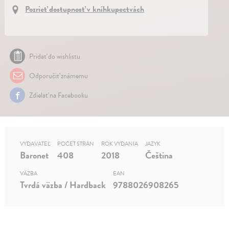
Pozrieť dostupnosť v kníhkupectvách
Pridať do wishlistu
Odporučiť známemu
Zdielať na Facebooku
VYDAVATEĽ
POČET STRÁN
ROK VYDANIA
JAZYK
Baronet
408
2018
Čeština
VÄZBA
EAN
Tvrdá väzba / Hardback
9788026908265