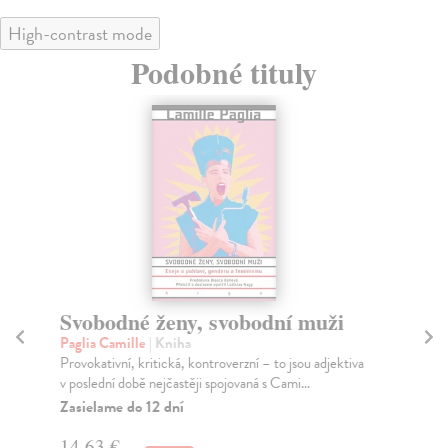
High-contrast mode
Podobné tituly
Svobodné ženy, svobodní muži
Z
Paglia Camille
| Kniha
But
Provokativní, kritická, kontroverzní – to jsou adjektiva
V k
v poslední době nejčastěji spojovaná s Cami...
teo
kte.
Zasielame do 12 dní
Za
14,63 €