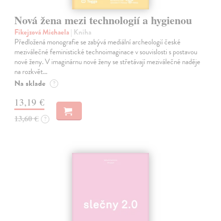
Nová žena mezi technologií a hygienou
Fikejzová Michaela
| Kniha
Předložená monografie se zabývá mediální archeologií české
meziválečné feministické technoimaginace v souvislosti s postavou
nové ženy. V imaginárnu nové ženy se střetávají meziválečné naděje
na rozkvět…
Na sklade
?
13,19 €
13,60 €
?