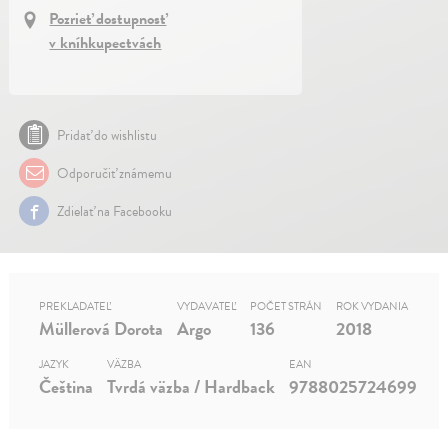
Pozrieť dostupnosť
v kníhkupectvách
Pridať do wishlistu
Odporučiť známemu
Zdielať na Facebooku
PREKLADATEĽ
VYDAVATEĽ
POČET STRÁN
ROK VYDANIA
Müllerová Dorota
Argo
136
2018
JAZYK
VÄZBA
EAN
Čeština
Tvrdá väzba / Hardback
9788025724699