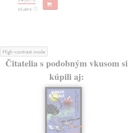
17
15,40 €
?
18
High-contrast mode
Čitatelia s podobným vkusom si
kúpili aj: