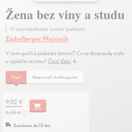
Žena bez viny a studu
O znovunalézání ženské podstaty
Eichelberger Wojciech
V čem spočívá podstata ženství? Co se doopravdy stalo
u rajského stromu?
Čítať ďalej
↓
Kúpiť
Rezervovať v kníhkupectve
9,02 €
9,30 €
?
Zasielame do 12 dní