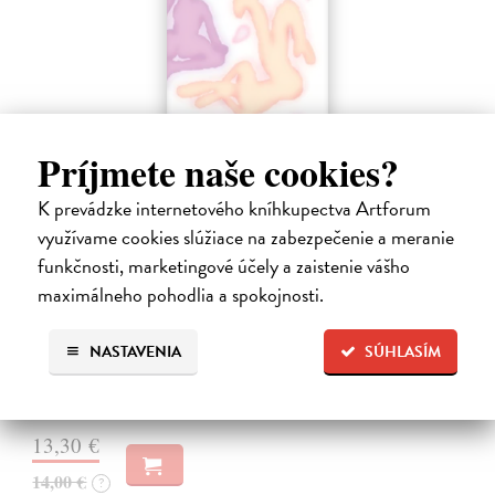
Príjmete naše cookies?
K prevádzke internetového kníhkupectva Artforum
využívame cookies slúžiace na zabezpečenie a meranie
Přišel čas na Druhou: směnu
funkčnosti, marketingové účely a zaistenie vášho
kolektív autorov
| Kniha
maximálneho pohodlia a spokojnosti.
Nezávislý feministický magazín Druhá : směna přináší čtenářstvu
sebrané texty z prvních třech let svého fungování. V jednadvaceti
NASTAVENIA
SÚHLASÍM
vybraných esejích, devíti básních a desítkách doprovodných ilustrací
kniha…
Na sklade
?
13,30 €
14,00 €
?