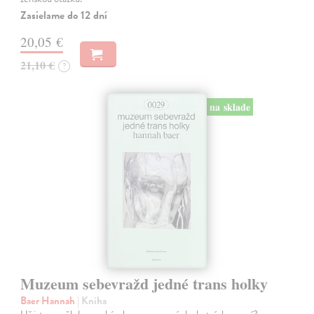
Zasielame do 12 dní
20,05 €
21,10 €
?
na sklade
Muzeum sebevražd jedné trans holky
Baer Hannah
| Kniha