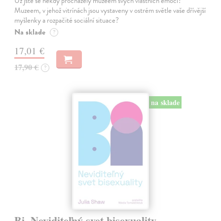
Už jste se někdy procházely muzeem svých vlastních emocí?
Muzeem, v jehož vitrínách jsou vystaveny v ostrém světle vaše dřívější
myšlenky a rozpačité sociální situace?
Na sklade
?
17,01 €
17,90 €
?
na sklade
Bi. Neviditeľný svet bisexuality