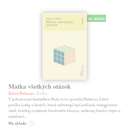
na sklade
Matka všetkých otázok
Solnit Rebecca
| Kniha
V pokračovaní bestsellera Muži mi to vysvetlia Rebecca Solnit
ponúka úvahy o ženách, ktoré odmietajú byť umlčané, mizogýnnom
násilí, krehkej mužskosti literárneho kánonu, nedávnej histórii vtipov o
znásilnení…
Na sklade
?