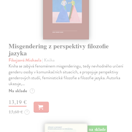
Misgendering z perspektivy filozofie
jazyka
Fikejzová Michaela
| Kniha
Kniha se zabývá fenoménem misgenderingu, tedy nevhodného určení
genderu osoby v komunikačních situacích, a propojuje perspektivy
genderových studií, feministické filozofie a filozofie jazyka. Autorka
ukazuje,…
Na sklade
?
13,19 €
13,60 €
?
na sklade