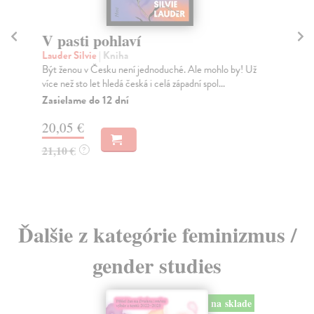
V pasti pohlaví
Z
Lauder Silvie
| Kniha
But
Být ženou v Česku není jednoduché. Ale mohlo by! Už
V k
více než sto let hledá česká i celá západní spol...
teo
kte.
Zasielame do 12 dní
Za
20,05 €
17
21,10 €
?
18
Ďalšie z kategórie feminizmus /
gender studies
na sklade