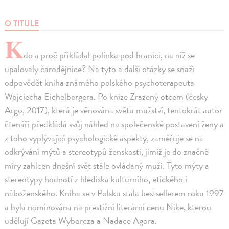
O TITULE
K
do a proč přikládal polínka pod hranici, na níž se
upalovaly čarodějnice? Na tyto a další otázky se snaží
odpovědět kniha známého polského psychoterapeuta
Wojciecha Eichelbergera. Po knize Zrazený otcem (česky
Argo, 2017), která je věnována světu mužství, tentokrát autor
čtenáři předkládá svůj náhled na společenské postavení ženy a
z toho vyplývající psychologické aspekty, zaměřuje se na
odkrývání mýtů a stereotypů ženskosti, jimiž je do značné
míry zahlcen dnešní svět stále ovládaný muži. Tyto mýty a
stereotypy hodnotí z hlediska kulturního, etického i
náboženského. Kniha se v Polsku stala bestsellerem roku 1997
a byla nominována na prestižní literární cenu Nike, kterou
udělují Gazeta Wyborcza a Nadace Agora.