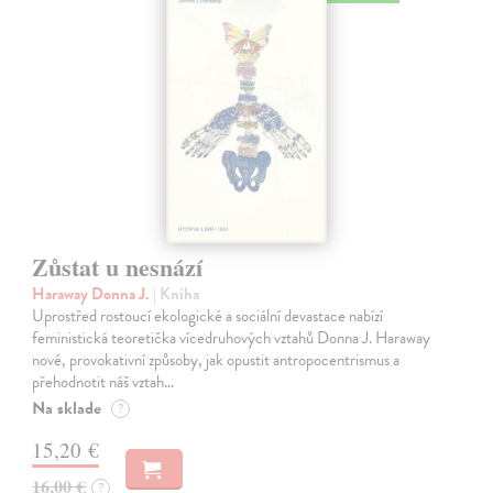
Zůstat u nesnází
Haraway Donna J.
| Kniha
Uprostřed rostoucí ekologické a sociální devastace nabízí
feministická teoretička vícedruhových vztahů Donna J. Haraway
nové, provokativní způsoby, jak opustit antropocentrismus a
přehodnotit náš vztah…
Na sklade
?
15,20 €
16,00 €
?