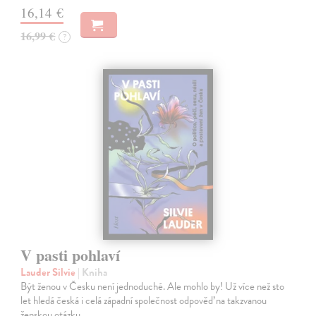
16,14 €
16,99 €
?
V pasti pohlaví
Lauder Silvie
| Kniha
Být ženou v Česku není jednoduché. Ale mohlo by! Už více než sto
let hledá česká i celá západní společnost odpověď na takzvanou
ženskou otázku.