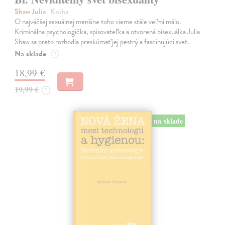
Shaw Julia
| Kniha
O najväčšej sexuálnej menšine toho vieme stále veľmi málo.
Kriminálna psychologička, spisovateľka a otvorená bisexuálka Julia
Shaw sa preto rozhodla preskúmať jej pestrý a fascinujúci svet.
Na sklade
?
18,99 €
19,99 €
?
na sklade