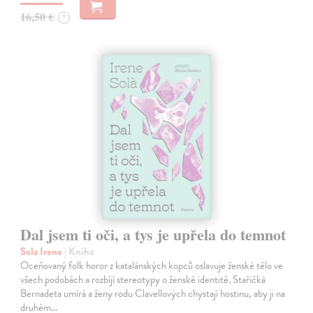
16,50 €
?
Dal jsem ti oči, a tys je upřela do temnot
Sola Irene
| Kniha
Oceňovaný folk horor z katalánských kopců oslavuje ženské tělo ve
všech podobách a rozbíjí stereotypy o ženské identitě. Stařičká
Bernadeta umírá a ženy rodu Clavellových chystají hostinu, aby ji na
druhém…