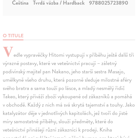
Čeština
Tvrdá väzba / Hardback
9788025723890
O TITULE
V
edle vypravěčky Hitomi vystupují v příběhu ještě další tři
výrazné postavy, které ve vetešnictví pracují – záletný
podivínský majitel pan Nakano, jeho starší sestra Masajo,
umělkyně všeho druhu, která pozorně sleduje milostné aféry
svého bratra a sama touží po lásce, a mladý nesmělý řidič
Takeo, který přiváží zboží vykoupené od zákazníků a pomáhá
v obchodě. Každý z nich má svá skrytá tajemství a touhy. Jako
katalyzátor děje v jednotlivých kapitolách, jež tvoří do jisté
míry samostatné příběhy, slouží předměty, které do
vetešnictví přinášejí různí zákazníci k prodeji. Kniha
nepostrádá ani zvláštní jemný, něžný humor, pro který bývá