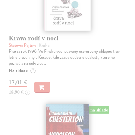
Krava rodí v noci
Statovci Pajtim
| Kniha
Píše sa rok 1996. Vo Fínsku vychovávaný osemročný chlapec trávi
letné prázdniny v Kosove, kde zažíva čudesné udalosti, ktoré ho
poznačia na celý život.
Na sklade
?
17,01 €
18,90 €
?
na sklade