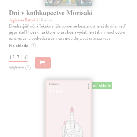
Dni v kníhkupectve Morisaki
Jagisawa Satoshi
| Kniha
Dvadsaťpäťročná Takako si žila pomerne bezstarostne až do dňa, keď
jej priateľ Hideaki, za ktorého sa chcela vydať, len tak mimochodom
oznámi, že ju podvádza a žení sa s inou. Jej život sa zrazu rúca.
Na sklade
?
13,71 €
14,90 €
?
na sklade