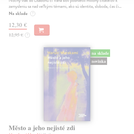
Nočný vlak do Lisabonu či Váha slov podnietili milióny čitateľov k
zamysleniu sa nad veľkými témami, ako sú identita, sloboda, čas či…
Na sklade
?
12,30 €
12,95 €
?
na sklade
novinka
Město a jeho nejisté zdi