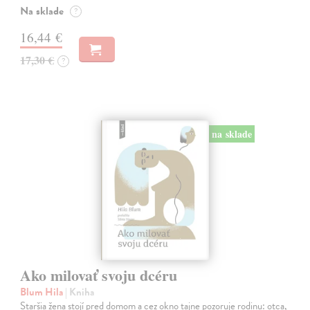
Na sklade
?
16,44 €
17,30 €
?
na sklade
Ako milovať svoju dcéru
Blum Hila
| Kniha
Staršia žena stojí pred domom a cez okno tajne pozoruje rodinu: otca,