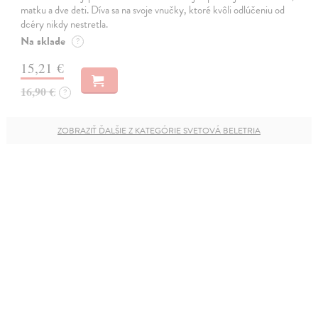
matku a dve deti. Díva sa na svoje vnučky, ktoré kvôli odlúčeniu od
dcéry nikdy nestretla.
Na sklade
?
15,21 €
16,90 €
?
ZOBRAZIŤ ĎALŠIE Z KATEGÓRIE SVETOVÁ BELETRIA