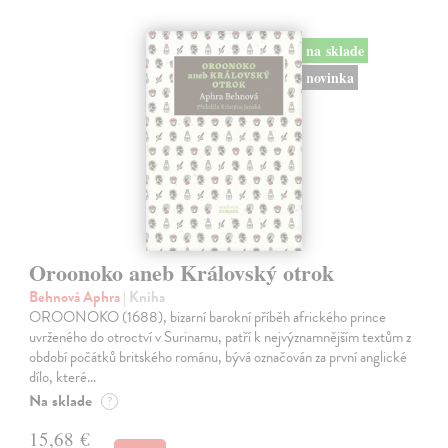
na sklade
novinka
Oroonoko aneb Královský otrok
Behnová Aphra
| Kniha
OROONOKO (1688), bizarní barokní příběh afrického prince
uvrženého do otroctví v Surinamu, patří k nejvýznamnějším textům z
období počátků britského románu, bývá označován za první anglické
dílo, které…
Na sklade
?
15,68 €