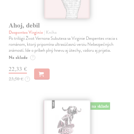
Ahoj, debil
Despentes Virginie
| Kniha
Po trilógii Život Vernona Subutexa sa Virginie Despentes vracia s
románom, ktorý pripomína ultrasúčasnú verziu Nebezpečných
známostí. Ide o príbeh plný hnevu aj útechy, vzdoru aj prijatia.
Na sklade
?
22,33 €
23,50 €
?
na sklade