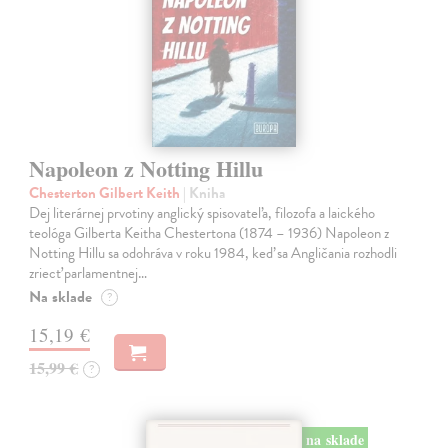
Napoleon z Notting Hillu
Chesterton Gilbert Keith
| Kniha
Dej literárnej prvotiny anglický spisovateľa, filozofa a laického
teológa Gilberta Keitha Chestertona (1874 – 1936) Napoleon z
Notting Hillu sa odohráva v roku 1984, keď sa Angličania rozhodli
zriecť parlamentnej…
Na sklade
?
15,19 €
15,99 €
?
na sklade