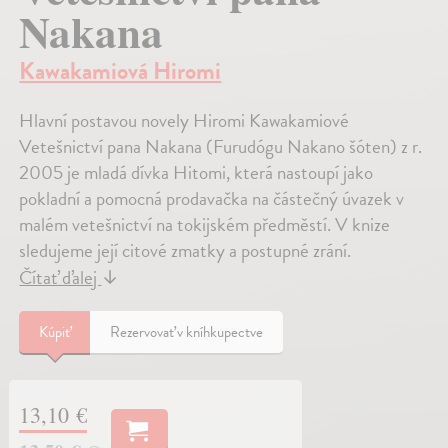
Nakana
Kawakamiová Hiromi
Hlavní postavou novely Hiromi Kawakamiové
Vetešnictví pana Nakana (Furudógu Nakano šóten) z r.
2005 je mladá dívka Hitomi, která nastoupí jako
pokladní a pomocná prodavačka na částečný úvazek v
malém vetešnictví na tokijském předměstí. V knize
sledujeme její citové zmatky a postupné zrání.
Čítať ďalej
↓
Kúpiť
Rezervovať v kníhkupectve
13,10 €