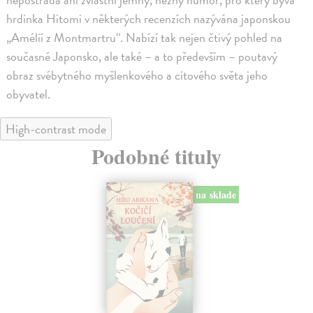
hrdinka Hitomi v některých recenzích nazývána japonskou
„Amélií z Montmartru“. Nabízí tak nejen čtivý pohled na
současné Japonsko, ale také – a to především – poutavý
obraz svébytného myšlenkového a citového světa jeho
obyvatel.
High-contrast mode
Podobné tituly
na sklade