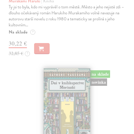
Murakami Haruki
| Kniha
Ty jsi to byla, kdo mi vyprávěl o tom městě. Město a jeho nejisté zdi –
dlouho očekávaný román Harukiho Murakamiho volně navazuje na
autorovu starší novelu z roku 1980 a tematicky se prolíná s jeho
kultovním…
Na sklade
?
30,22 €
32,85 €
?
na sklade
novinka