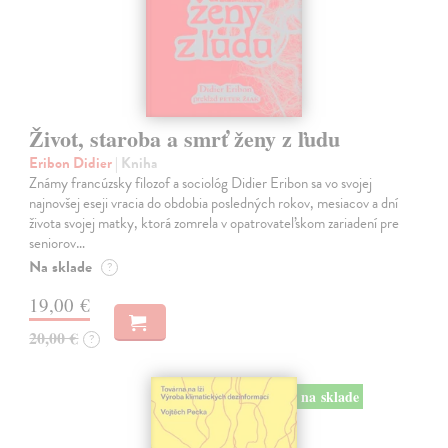
Život, staroba a smrť ženy z ľudu
Eribon Didier
| Kniha
Známy francúzsky filozof a sociológ Didier Eribon sa vo svojej
najnovšej eseji vracia do obdobia posledných rokov, mesiacov a dní
života svojej matky, ktorá zomrela v opatrovateľskom zariadení pre
seniorov…
Na sklade
?
19,00 €
20,00 €
?
na sklade