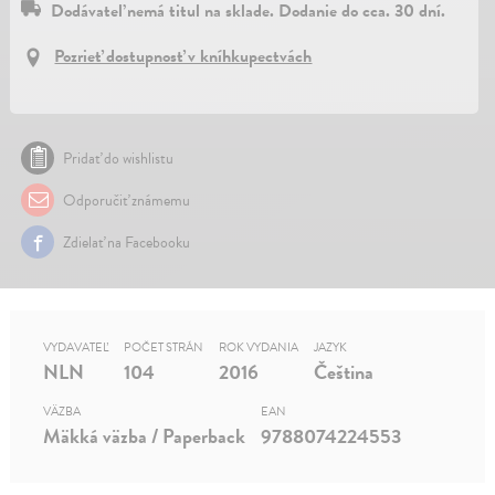
Dodávateľ nemá titul na sklade. Dodanie do cca. 30 dní.
Pozrieť dostupnosť v kníhkupectvách
Pridať do wishlistu
Odporučiť známemu
Zdielať na Facebooku
VYDAVATEĽ
POČET STRÁN
ROK VYDANIA
JAZYK
NLN
104
2016
Čeština
VÄZBA
EAN
Mäkká väzba / Paperback
9788074224553