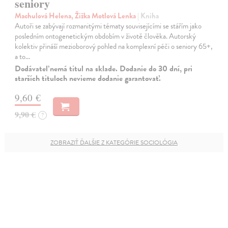
seniory
Machulová Helena, Žižka Motlová Lenka
| Kniha
Autoři se zabývají rozmanitými tématy souvisejícími se stářím jako
posledním ontogenetickým obdobím v životě člověka. Autorský
kolektiv přináší mezioborový pohled na komplexní péči o seniory 65+,
a to…
Dodávateľ nemá titul na sklade. Dodanie do 30 dní, pri
starších tituloch nevieme dodanie garantovať.
9,60 €
9,90 €
?
ZOBRAZIŤ ĎALŠIE Z KATEGÓRIE SOCIOLÓGIA