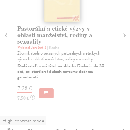
Pastorální a etické výzvy v
Me
oblasti manželství, rodiny a
Oc
sexuality
Kni
soc
Vybíral Jan (ed.)
| Kniha
Za
Zborník štúdií o súčasných pastorálnych a etických
výzvach v oblasti manželstva, rodiny a sexuality.
7,
Dodávateľ nemá titul na sklade. Dodanie do 30
dní, pri starších tituloch nevieme dodanie
8,
garantovať.
7,28 €
7,50 €
?
High-contrast mode