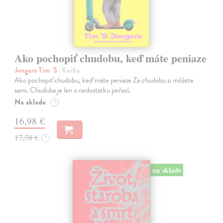
Ako pochopiť chudobu, keď máte peniaze
Jongers Tim 'S
| Kniha
Ako pochopiť chudobu, keď máte peniaze Za chudobu si môžete
sami. Chudoba je len o nedostatku peňazí.
Na sklade
?
16,98 €
17,50 €
?
na sklade