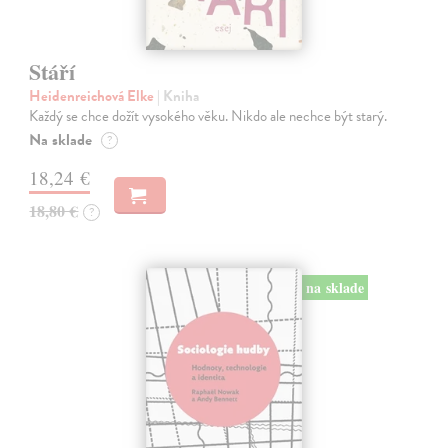
Stáří
Heidenreichová Elke
| Kniha
Každý se chce dožít vysokého věku. Nikdo ale nechce být starý.
Na sklade
?
18,24 €
18,80 €
?
na sklade