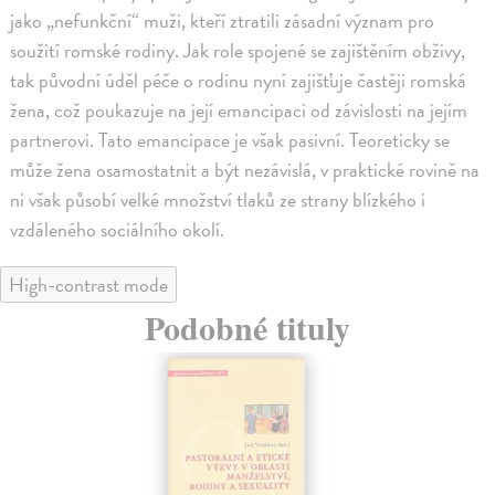
jako „nefunkční“ muži, kteří ztratili zásadní význam pro
soužití romské rodiny. Jak role spojené se zajištěním obživy,
tak původní úděl péče o rodinu nyní zajišťuje častěji romská
žena, což poukazuje na její emancipaci od závislosti na jejím
partnerovi. Tato emancipace je však pasivní. Teoreticky se
může žena osamostatnit a být nezávislá, v praktické rovině na
ni však působí velké množství tlaků ze strany blízkého i
vzdáleného sociálního okolí.
High-contrast mode
Podobné tituly