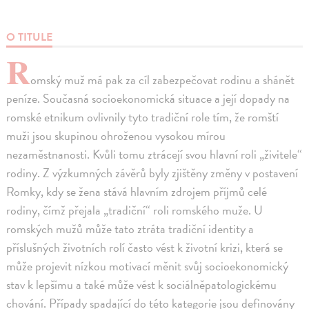
O TITULE
R
omský muž má pak za cíl zabezpečovat rodinu a shánět
peníze. Současná socioekonomická situace a její dopady na
romské etnikum ovlivnily tyto tradiční role tím, že romští
muži jsou skupinou ohroženou vysokou mírou
nezaměstnanosti. Kvůli tomu ztrácejí svou hlavní roli „živitele“
rodiny. Z výzkumných závěrů byly zjištěny změny v postavení
Romky, kdy se žena stává hlavním zdrojem příjmů celé
rodiny, čímž přejala „tradiční“ roli romského muže. U
romských mužů může tato ztráta tradiční identity a
příslušných životních rolí často vést k životní krizi, která se
může projevit nízkou motivací měnit svůj socioekonomický
stav k lepšímu a také může vést k sociálněpatologickému
chování. Případy spadající do této kategorie jsou definovány