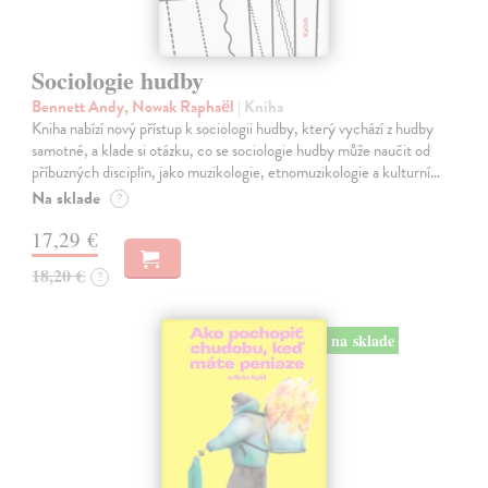
Sociologie hudby
Bennett Andy, Nowak Raphaël
| Kniha
Kniha nabízí nový přístup k sociologii hudby, který vychází z hudby
samotné, a klade si otázku, co se sociologie hudby může naučit od
příbuzných disciplín, jako muzikologie, etnomuzikologie a kulturní…
Na sklade
?
17,29 €
18,20 €
?
na sklade