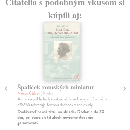
Čitatelia s podobným vkusom si
kúpili aj:
Špalíček romských miniatur
R
Nečas Ctibor
| Kniha
Wy
Autor na příkladech konkrétních osob a jejich životních
Fot
příběhů zobrazuje formou drobnokreseb osudy ...
ume
vzde
Dodávateľ nemá titul na sklade. Dodanie do 30
dní, pri starších tituloch nevieme dodanie
Na
garantovať.
17