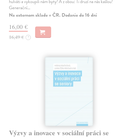
hulváti a vykoupili nám byty! A z obou: Ti druzí na nás kašlou!
Generační…
Na externom sklade v ČR. Dodanie do 16 dní
16,00 €
16,49 €
?
Výzvy a inovace v sociální práci se