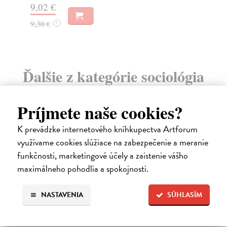
9,02 €
17
9,30 €
?
Ďalšie z kategórie sociológia
na sklade
Príjmete naše cookies?
K prevádzke internetového kníhkupectva Artforum
využívame cookies slúžiace na zabezpečenie a meranie
funkčnosti, marketingové účely a zaistenie vášho
maximálneho pohodlia a spokojnosti.
NASTAVENIA
SÚHLASÍM