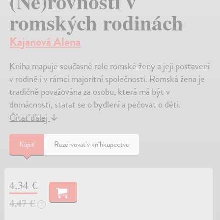
(Ne)rovnosti v
romských rodinách
Kajanová Alena
Kniha mapuje současné role romské ženy a její postavení
v rodině i v rámci majoritní společnosti. Romská žena je
tradičně považována za osobu, která má být v
domácnosti, starat se o bydlení a pečovat o děti.
Čítať ďalej
↓
Kúpiť
Rezervovať v kníhkupectve
4,34 €
4,47 €
?