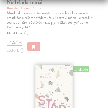
Nadvláda mužů
Bourdieu Pierre
| Kniha
Mužská dominance je tak zakotvena v našich společenských
praktikách a našem nevědomí, že si jí sotva všímáme; je natolik v
souladu s našimi očekáváními, že ji jen těžko zpochybňujeme.
Bourdieu vychází…
Na sklade
?
14,55 €
15,00 €
?
na sklade