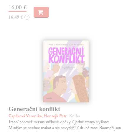
16,00 €
16,49 €
?
Generační konflikt
Capáková Veronika, Honzejk Petr
| Kniha
Trapní boomeři versus sněhové vločky Z jedné strany slyšíme:
Mladým se nechce makat a nic nevydrží! Z druhé zase: Boomeři jsou