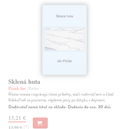
Sklená huta
Púček Ján
| Kniha
Rôzne miesta rozprávajú rôzne príbehy, stačí rozhrnúť zem a čítať.
Kdekoľvek sa pozrieme, nájdeme jazvy po dotyku s dejinami.
Dodávateľ nemá titul na sklade. Dodanie do cca. 30 dní.
13,21 €
13,90 €
?