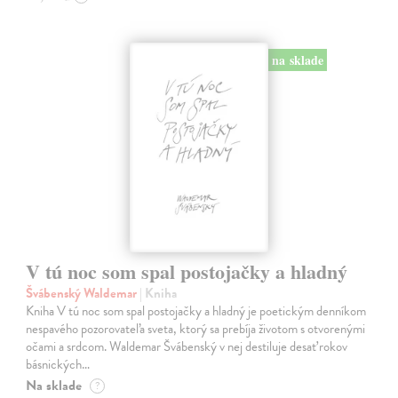
na sklade
V tú noc som spal postojačky a hladný
Švábenský Waldemar
| Kniha
Kniha V tú noc som spal postojačky a hladný je poetickým denníkom
nespavého pozorovateľa sveta, ktorý sa prebíja životom s otvorenými
očami a srdcom. Waldemar Švábenský v nej destiluje desať rokov
básnických…
Na sklade
?