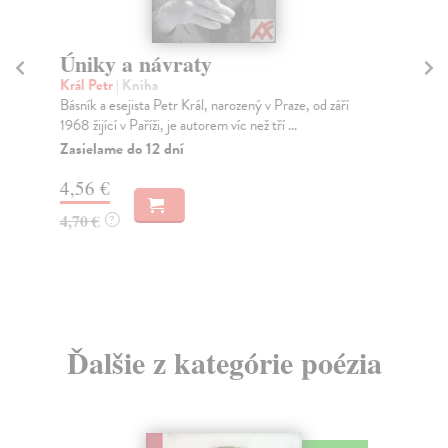
Úniky a návraty
S
e
Král Petr
| Kniha
Básník a esejista Petr Král, narozený v Praze, od září
Pet
1968 žijící v Paříži, je autorem víc než tří ...
Kni
se 
Zasielame do 12 dní
Za
4,56 €
9,
4,70 €
?
10
Ďalšie z kategórie poézia