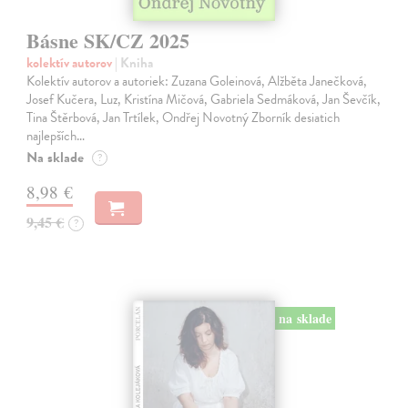
Básne SK/CZ 2025
kolektív autorov
| Kniha
Kolektív autorov a autoriek: Zuzana Goleinová, Alžběta Janečková,
Josef Kučera, Luz, Kristína Mičová, Gabriela Sedmáková, Jan Ševčík,
Tina Štěrbová, Jan Trtílek, Ondřej Novotný Zborník desiatich
najlepších…
Na sklade
?
8,98 €
9,45 €
?
na sklade