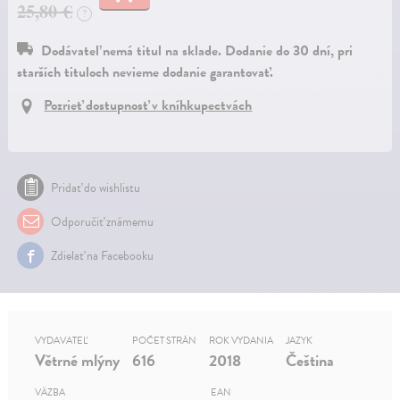
25,80 €
?
Dodávateľ nemá titul na sklade. Dodanie do 30 dní, pri
starších tituloch nevieme dodanie garantovať.
Pozrieť dostupnosť v kníhkupectvách
Pridať do wishlistu
Odporučiť známemu
Zdielať na Facebooku
VYDAVATEĽ
POČET STRÁN
ROK VYDANIA
JAZYK
Větrné mlýny
616
2018
Čeština
VÄZBA
EAN