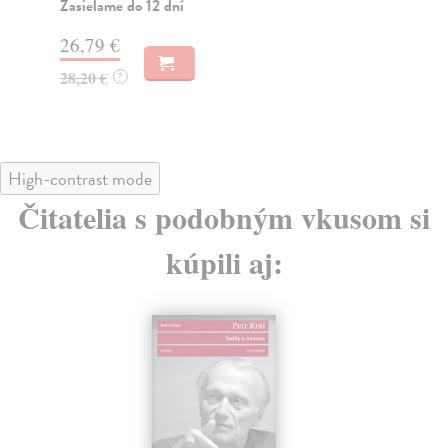
Zasielame do 12 dní
Za
26,79 €
27
28,20 €
28
?
High-contrast mode
Čitatelia s podobným vkusom si
kúpili aj: