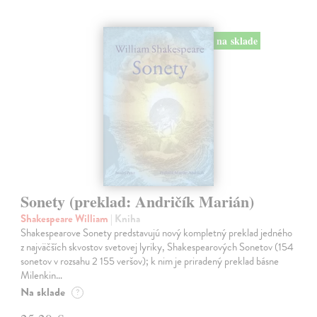
na sklade
Sonety (preklad: Andričík Marián)
Shakespeare William
| Kniha
Shakespearove Sonety predstavujú nový kompletný preklad jedného
z najväčších skvostov svetovej lyriky, Shakespearových Sonetov (154
sonetov v rozsahu 2 155 veršov); k nim je priradený preklad básne
Milenkin…
Na sklade
?