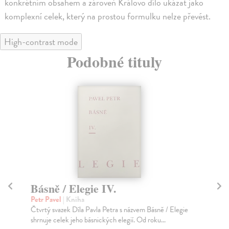
konkrétním obsahem a zároveň Královo dílo ukázat jako
komplexní celek, který na prostou formulku nelze převést.
High-contrast mode
Podobné tituly
Básně / Elegie IV.
Bá
Petr Pavel
| Kniha
Pet
Čtvrtý svazek Díla Pavla Petra s názvem Básně / Elegie
Tře
shrnuje celek jeho básnických elegií. Od roku...
pět