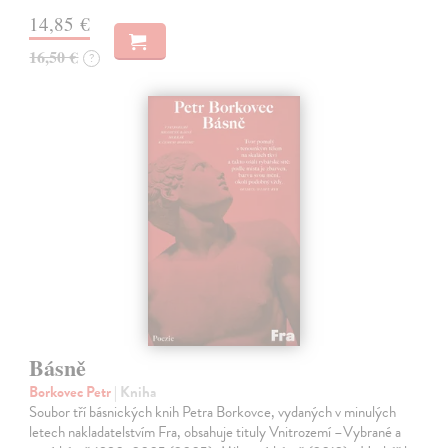
14,85 €
16,50 €
?
Básně
Borkovec Petr
| Kniha
Soubor tří básnických knih Petra Borkovce, vydaných v minulých
letech nakladatelstvím Fra, obsahuje tituly Vnitrozemí –Vybrané a