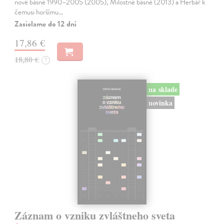
nové básně 1990–2005 (2005), Milostné básně (2013) a Herbář k
čemusi horšímu…
Zasielame do 12 dní
17,86 €
18,80 €
?
na sklade
novinka
Záznam o vzniku zvláštneho sveta