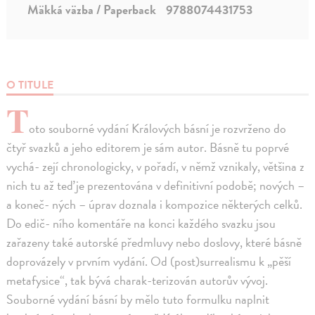
Mäkká väzba / Paperback
9788074431753
O TITULE
T
oto souborné vydání Králových básní je rozvrženo do
čtyř svazků a jeho editorem je sám autor. Básně tu poprvé
vychá- zejí chronologicky, v pořadí, v němž vznikaly, většina z
nich tu až teď je prezentována v definitivní podobě; nových –
a koneč- ných – úprav doznala i kompozice některých celků.
Do edič- ního komentáře na konci každého svazku jsou
zařazeny také autorské předmluvy nebo doslovy, které básně
doprovázely v prvním vydání. Od (post)surrealismu k „pěší
metafysice“, tak bývá charak-terizován autorův vývoj.
Souborné vydání básní by mělo tuto formulku naplnit