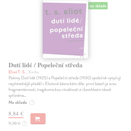
na sklade
Dutí lidé / Popeleční středa
Eliot T. S.
| Kniha
Poémy Dutí lidé (1925) a Popeleční středa (1930) společně vytyčují
nejzřetelnější předěl v Eliotově básnickém díle: první báseň je svou
fragmentárností, tragikomickou rituálností a různohlasím těsně
spřízněna…
Na sklade
?
8,84 €
9,30 €
?