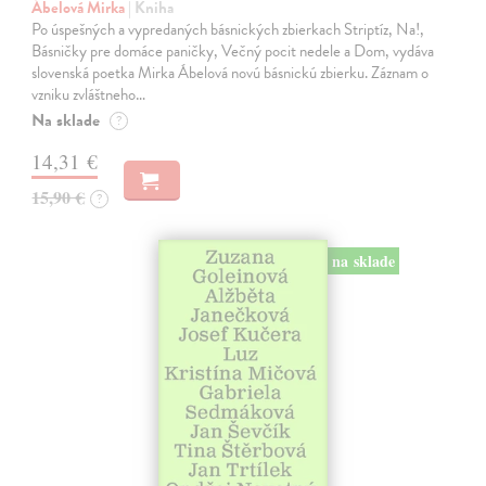
Ábelová Mirka
| Kniha
Po úspešných a vypredaných básnických zbierkach Striptíz, Na!,
Básničky pre domáce paničky, Večný pocit nedele a Dom, vydáva
slovenská poetka Mirka Ábelová novú básnickú zbierku. Záznam o
vzniku zvláštneho…
Na sklade
?
14,31 €
15,90 €
?
na sklade