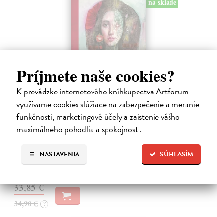
na sklade
Príjmete naše cookies?
K prevádzke internetového kníhkupectva Artforum
využívame cookies slúžiace na zabezpečenie a meranie
Miluj ma ako naozaj
funkčnosti, marketingové účely a zaistenie vášho
Válek Miroslav
| Kniha
maximálneho pohodlia a spokojnosti.
HRANICA MEDZI NÁDEJOU A SEBAKLAMOM
SLOVENSKÉHO KLASIKA. Nemýlia sa tí, ktorí v básnikovi
Miroslavovi Válkovi (1927 – 1991) vidia deziluzívneho analytika
NASTAVENIA
SÚHLASÍM
ľudskej situácie.
Na sklade
?
33,85 €
34,90 €
?