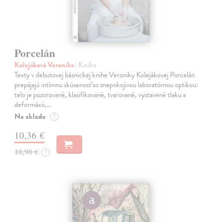
Porcelán
Kolejáková Veronika
| Kniha
Texty v debutovej básnickej knihe Veroniky Kolejákovej Porcelán
prepájajú intímnu skúsenosť so znepokojivou laboratórnou optikou:
telo je pozorované, klasifikované, tvarované, vystavené tlaku a
deformácii,…
Na sklade
?
10,36 €
10,90 €
?