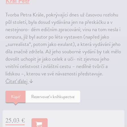
Král Petr
Tvorba Petra Krále, pokrývající dnes už časovou rozlohu
půl století, byla dosud vydávána jen na přeskáčku a v
nestejnoro- dém edičním zpracování; vinu na tom nesla i
cenzura, jíž byl autor po léta vystaven (napřed jako
„surrealista“, potom jako exulant), a která vydávání jeho
díla značně zdržela. Až jeho souborné vydání by tak mělo
dovolit uchopit je jako celek a uči- nit zjevnou jeho
vnitřní celistvost i zvláštní cestu – nedílně tvůrčí a
lidskou –, kterou ve své návaznosti představuje.
Čítať ďalej
↓
Kúpiť
Rezervovať v kníhkupectve
25,03 €