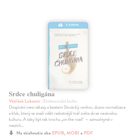
E-KNIHA
Srdce chuligána
Větříšek Lubomír
| Elektronická kniha
Dospívání mezi zákazy a beatem Slovácký venkov, dusno normalizace
a kluk, který se snaží vidět radostnější tvář světa skrze nezávislou
kulturu. A taky být tak trochu „on the road“ — samozřejmě v
mezích…
Na stiahnutie ako
EPUB
,
MOBI
a
PDF