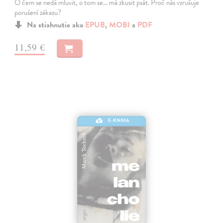
O čem se nedá mluvit, o tom se… má zkusit psát. Proč nás vzrušuje
porušení zákazu?
Na stiahnutie ako
EPUB
,
MOBI
a
PDF
11,59 €
E-KNIHA