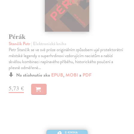
Pérák
Stančík Petr
| Elektronická kniha
Petr Stančík se ve své próze originálním způsobem ujal protektorátní
městské legendy o superhrdinovi vzdorujícím nacistům a nabízí
skvělou kombinaci napínavého příběhu, historického poučení a
přesně odměřené…
Na stiahnutie ako
EPUB
,
MOBI
a
PDF
5,73 €
E-KNIHA