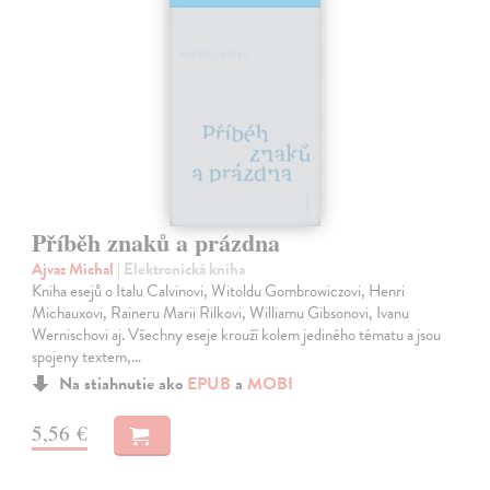
Příběh znaků a prázdna
Ajvaz Michal
| Elektronická kniha
Kniha esejů o Italu Calvinovi, Witoldu Gombrowiczovi, Henri
Michauxovi, Raineru Marii Rilkovi, Williamu Gibsonovi, Ivanu
Wernischovi aj. Všechny eseje krouží kolem jediného tématu a jsou
spojeny textem,…
Na stiahnutie ako
EPUB
a
MOBI
5,56 €