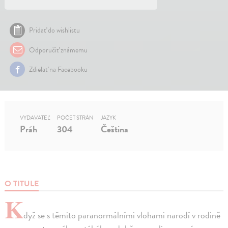
Pridať do wishlistu
Odporučiť známemu
Zdielať na Facebooku
VYDAVATEĽ
POČET STRÁN
JAZYK
Práh
304
Čeština
O TITULE
K
dyž se s těmito paranormálními vlohami narodí v rodině