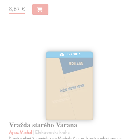
8,67 €
E-KNIHA
Vražda starého Varana
Ajvaz Michal
| Elektronická kniha
Nové vydání 2 prvních knih Michala Ajvaze, které vychází spolu v