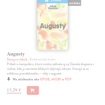
E-KNIHA
novinka
Augusty
Stanjura Jakub
| Elektronická kniha
Príbeh o manipulácii, ktorú možno zažívate aj vy Daniela dospieva v
rodine, kde ju namiesto blízkych objímajú úzkosti. Vracajú sa so
zvláštnou pravidelnosťou – vždy v auguste.
Na stiahnutie ako
EPUB
,
MOBI
a
PDF
13,29 €