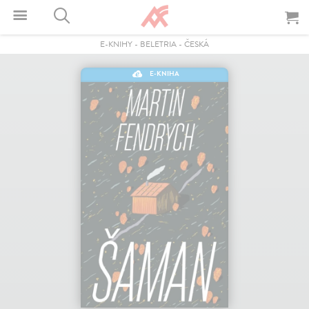
E-KNIHY
-
BELETRIA
-
ČESKÁ
E-KNIHA