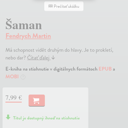
Prečítať ukážku
Šaman
Fendrych Martin
Má schopnost vidět druhým do hlavy. Je to prokletí,
nebo dar?
Čítať ďalej
↓
E-kniha na stiahnutie v digitálnych formátoch
EPUB
a
MOBI
?
7,99 €
Titul je dostupný ihneď na stiahnutie