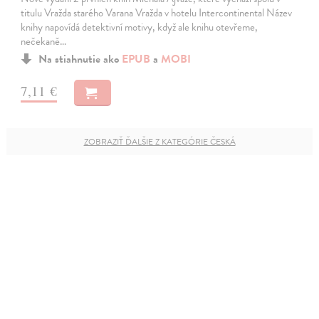
titulu Vražda starého Varana Vražda v hotelu Intercontinental Název
knihy napovídá detektivní motivy, když ale knihu otevřeme,
nečekaně…
Na stiahnutie ako
EPUB
a
MOBI
7,11 €
ZOBRAZIŤ ĎALŠIE Z KATEGÓRIE ČESKÁ