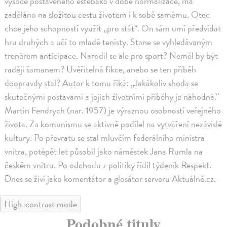
vysoce postaveného estébáka v době normalizace, má
zaděláno na složitou cestu životem i k sobě samému. Otec
chce jeho schopností využít „pro stát“. On sám umí předvídat
hru druhých a učí to mladé tenisty. Stane se vyhledávaným
trenérem anticipace. Narodil se ale pro sport? Neměl by být
raději šamanem? Uvěřitelná fikce, anebo se ten příběh
doopravdy stal? Autor k tomu říká: „Jakákoliv shoda se
skutečnými postavami a jejich životními příběhy je náhodná.“
Martin Fendrych (nar. 1957) je výraznou osobností veřejného
života. Za komunismu se aktivně podílel na vytváření nezávislé
kultury. Po převratu se stal mluvčím federálního ministra
vnitra, potépět let působil jako náměstek Jana Rumla na
českém vnitru. Po odchodu z politiky řídil týdeník Respekt.
Dnes se živí jako komentátor a glosátor serveru Aktuálně.cz.
High-contrast mode
Podobné tituly