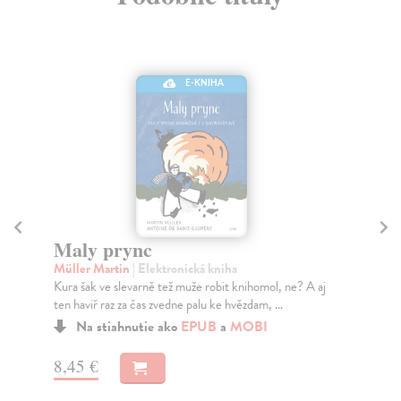
E-KNIHA
Maly prync
V
Müller Martin
| Elektronická kniha
Ch
Kura šak ve slevarně tež muže robit knihomol, ne? A aj
Min
ten haviř raz za čas zvedne palu ke hvězdam, ...
zpř
Na stiahnutie ako
EPUB
a
MOBI
8,45 €
15