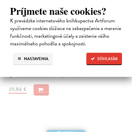
Príjmete naše cookies?
K prevádzke internetového kníhkupectva Artforum
využívame cookies slúžiace na zabezpečenie a meranie
funkčnosti, marketingové účely a zaistenie vášho
maximálneho pohodlia a spokojnosti.
Ada
Jonášová Veronika
| Elektronická kniha
NASTAVENIA
SÚHLASÍM
Anastázie je mladá novinářka, momentálně ne zrovna šťastná. Opustil
ji partner, v práci se ztrapnila.
Na stiahnutie ako
EPUB
,
MOBI
a
PDF
10,84 €