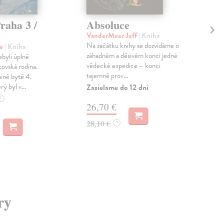
raha 3 /
Absoluce
Pr
ce
VanderMeer Jeff
| Kniha
Na začátku knihy se dozvídáme o
ie
| Kniha
Tom
záhadném a děsivém konci jedné
byli úplně
Po 
vědecké expedice – konci
kovská rodina.
celá
tajemně prov...
ině bytě 4.
komo
ý byl v...
geom
Zasielame do 12 dní
Zas
?
26,70 €
21
28,10 €
?
22,
ry