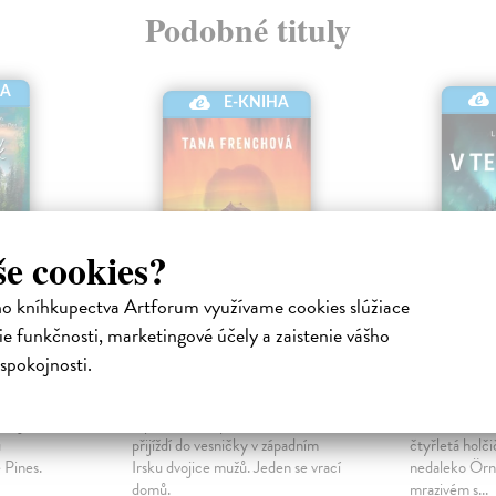
Podobné tituly
HA
E-KNIHA
še cookies?
ho kníhkupectva Artforum využívame cookies slúžiace
e funkčnosti, marketingové účely a zaistenie vášho
Lovec
V temno
spokojnosti.
onická
French Tana
| Elektronická
Areklew Lin
kniha
kniha
šují klid
Uprostřed rozpáleného léta
Jedné ledové 
ů
přijíždí do vesničky v západním
čtyřletá holči
Pines.
Irsku dvojice mužů. Jeden se vrací
nedaleko Örn
domů.
mrazivém s...