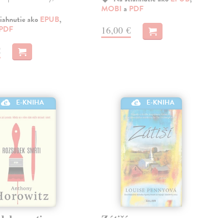
MOBI
a
PDF
iahnutie ako
EPUB
,
PDF
16,00 €
€
E-KNIHA
E-KNIHA