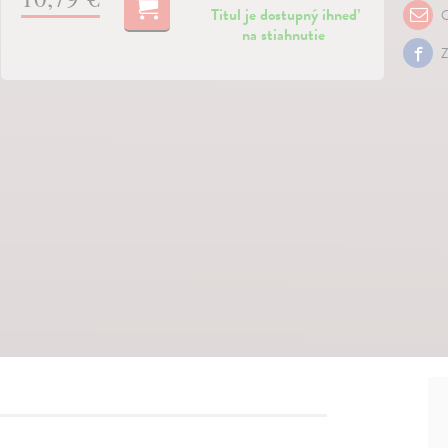
Titul je dostupný ihneď
O
na stiahnutie
Z