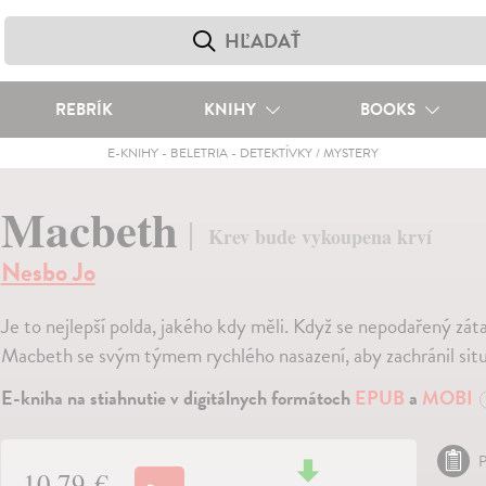
REBRÍK
KNIHY
BOOKS
E-KNIHY
-
BELETRIA
-
DETEKTÍVKY / MYSTERY
Macbeth
Krev bude vykoupena krví
Nesbo Jo
Je to nejlepší polda, jakého kdy měli. Když se nepodařený zátah
Macbeth se svým týmem rychlého nasazení, aby zachránil situ
E-kniha na stiahnutie v digitálnych formátoch
EPUB
a
MOBI
P
10,79 €