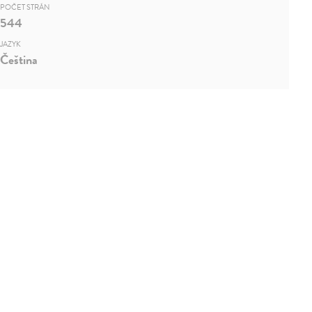
POČET STRÁN
544
JAZYK
Čeština