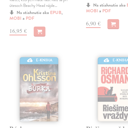
Na stiahnutie ako
útesoch Beachy Head nájde…
MOBI
a
PDF
Na stiahnutie ako
EPUB
,
MOBI
a
PDF
6,90 €
16,95 €
E-KNIHA
E-KNIH