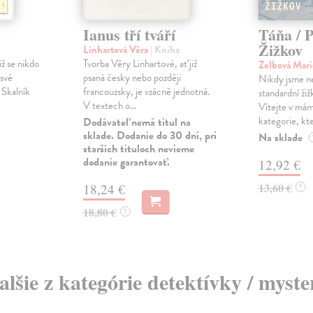
Ianus tří tváří
Táňa / P
Žižkov
Linhartová Věra
| Kniha
iž se nikdo
Tvorba Věry Linhartové, ať již
Zelbová Mar
 své
psaná česky nebo později
Nikdy jsme ne
 Skalník
francouzsky, je vzácně jednotná.
standardní žiž
V textech o...
Vítejte v mám
kategorie, kter
Dodávateľ nemá titul na
sklade. Dodanie do 30 dní, pri
Na sklade
starších tituloch nevieme
dodanie garantovať.
12,92 €
13,60 €
18,24 €
?
18,80 €
?
alšie z kategórie detektívky / myste