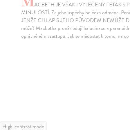
M
ACBETH JE VŠAK I VYLÉČENÝ FEŤÁK S
MINULOSTÍ. Za jeho úspěchy ho čeká odměna. Peníz
JENŽE CHLAP S JEHO PŮVODEM NEMŮŽE D
může? Macbetha pronásledují halucinace a paranoidní
oprávněném vzestupu. Jak se mádostat k tomu, na
High-contrast mode