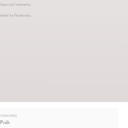
dporučiť známemu
dielať na Facebooku
VYDAVATEĽ
Práh