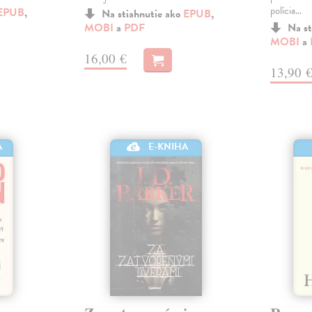
polícia…
EPUB
,
Na stiahnutie ako
EPUB
,
MOBI
a
PDF
Na st
MOBI
a
16,00 €
13,90 
A
E-KNIHA