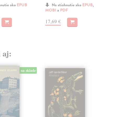
hnutie ako
EPUB
Na stiahnutie ako
EPUB
,
MOBI
a
PDF
a
M
17,69 €
15
 aj:
na sklade