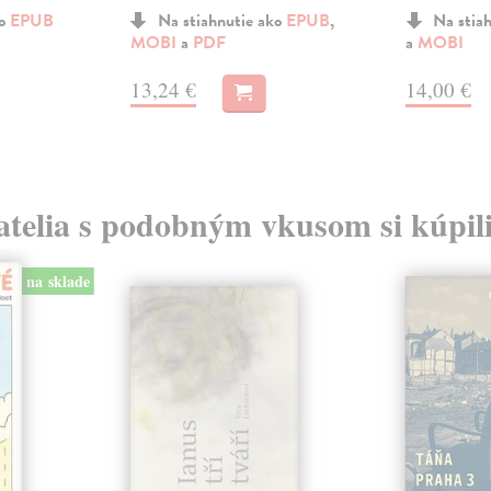
ko
EPUB
Na stiahnutie ako
EPUB
,
Na stia
MOBI
a
PDF
a
MOBI
13,24 €
14,00 €
atelia s podobným vkusom si kúpili
na sklade