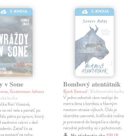
E-KNIHA
E-KNIHA
y v Sone
Bombový atentátnik
mas, Gustawsson Johana
Bjork Samuel
| Elektronická kniha
V jedno sobotné ráno nastúpi do
ická kniha
metra žena s bombou a hlavným
čka Kari Vossová,
mestom otrasie výbuch. Oslo je
 na reč tela a pamäť, po
okamžite uzavreté, kráľovská rodina
falo pátra po synovi, ktorý
je prevezená do bezpečia a všetky
d siedmimi rokmi v deň
národné jednotky sú v pohotovosti.
odenín. Zatiaľ čo sa
va postaviť na nohy,
Na stiahnutie ako
EPUB
,