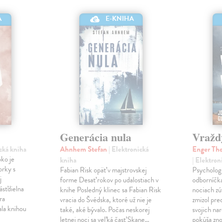
A
E-KNIHA
Generácia nula
Vražd
ická kniha
Ahnhem Stefan
| Elektronická
Enger Tho
ko je
kniha
| Elektron
orky s
Fabian Risk opäť v majstrovskej
Psychologi
j
forme Desať rokov po udalostiach v
odborníčka
ásťdielna
knihe Posledný klinec sa Fabian Risk
nociach zú
ra
vracia do Švédska, ktoré už nie je
zmizol pre
ala knihou
také, aké bývalo. Počas neskorej
svojich nar
letnej noci sa veľká časť Skane…
pokúša zno