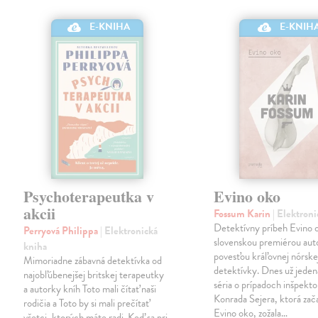
E-KNIHA
E-KNIH
Psychoterapeutka v
Evino oko
akcii
Fossum Karin
| Elektron
Detektívny príbeh Evino o
Perryová Philippa
| Elektronická
slovenskou premiérou aut
kniha
povesťou kráľovnej nórske
Mimoriadne zábavná detektívka od
detektívky. Dnes už jeden
najobľúbenejšej britskej terapeutky
séria o prípadoch inšpekto
a autorky kníh Toto mali čítať naši
Konrada Sejera, ktorá zač
rodičia a Toto by si mali prečítať
Evino oko, zožala…
všetci, ktorých máte radi. Keď sa pri