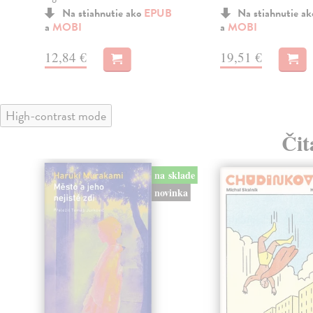
Na stiahnutie ako
EPUB
Na stiahnutie a
a
MOBI
a
MOBI
12,84 €
19,51 €
High-contrast mode
Čit
na sklade
novinka