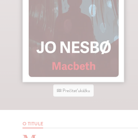
Prečítať ukážku
O TITULE