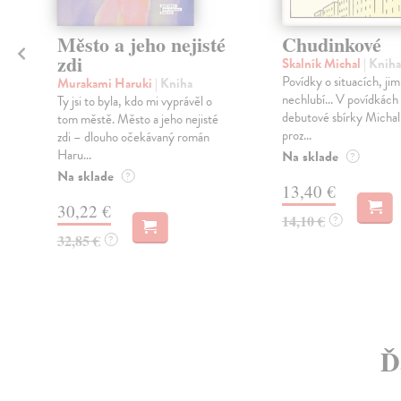
Město a jeho nejisté
Chudinkové
zdi
Skalník Michal
| Kniha
Povídky o situacích, jim
Murakami Haruki
| Kniha
nechlubí... V povídkách
Ty jsi to byla, kdo mi vyprávěl o
debutové sbírky Michal
tom městě. Město a jeho nejisté
proz...
zdi – dlouho očekávaný román
Haru...
Na sklade
?
Na sklade
?
13,40 €
30,22 €
14,10 €
?
32,85 €
?
Ď