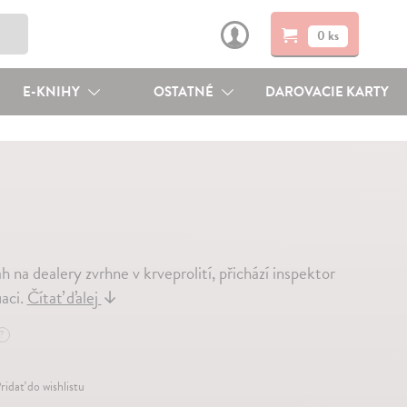
0 ks
E-KNIHY
OSTATNÉ
DAROVACIE KARTY
 na dealery zvrhne v krveprolití, přichází inspektor
aci.
Čítať ďalej
↓
?
ridať do wishlistu