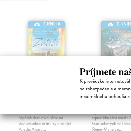
E-KNIHA
E-KNI
Príjmete na
K prevádzke internetové
na zabezpečenie a merani
Zátiší
Šedý vlk
maximálneho pohodlia a 
Penny Louise
| Elektronická
Penny Louise
| Elektr
kniha
kniha
Úvodní kniha celosvětově
Vytrvalé telefonáty naru
úspěšné detektivní série od
srpnového rána manžel
devítinásobné držitelky prestižní
Gamachových ve Three 
Agatha Award....
Reine-Marie s n...