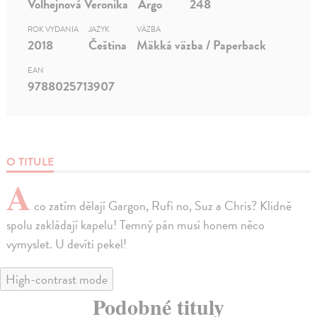
Volhejnová Veronika
Argo
248
ROK VYDANIA
JAZYK
VÄZBA
2018
Čeština
Mäkká väzba / Paperback
EAN
9788025713907
O TITULE
A
co zatím dělají Gargon, Rufi no, Suz a Chris? Klidně
spolu zakládají kapelu! Temný pán musí honem něco
vymyslet. U devíti pekel!
High-contrast mode
Podobné tituly