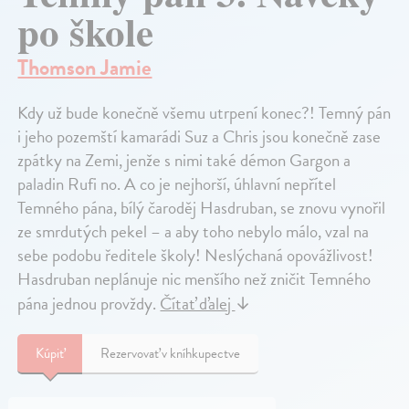
po škole
Thomson Jamie
Kdy už bude konečně všemu utrpení konec?! Temný pán
i jeho pozemští kamarádi Suz a Chris jsou konečně zase
zpátky na Zemi, jenže s nimi také démon Gargon a
paladin Rufi no. A co je nejhorší, úhlavní nepřítel
Temného pána, bílý čaroděj Hasdruban, se znovu vynořil
ze smrdutých pekel – a aby toho nebylo málo, vzal na
sebe podobu ředitele školy! Neslýchaná opovážlivost!
Hasdruban neplánuje nic menšího než zničit Temného
pána jednou provždy.
Čítať ďalej
↓
Kúpiť
Rezervovať v kníhkupectve