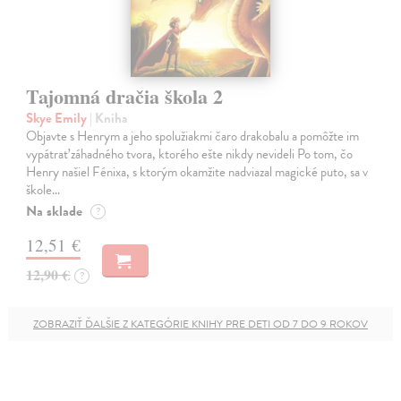
Tajomná dračia škola 2
Skye Emily
| Kniha
Objavte s Henrym a jeho spolužiakmi čaro drakobalu a pomôžte im
vypátrať záhadného tvora, ktorého ešte nikdy nevideli Po tom, čo
Henry našiel Fénixa, s ktorým okamžite nadviazal magické puto, sa v
škole…
Na sklade
?
12,51 €
12,90 €
?
ZOBRAZIŤ ĎALŠIE Z KATEGÓRIE KNIHY PRE DETI OD 7 DO 9 ROKOV