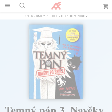
KNIHY
-
KNIHY PRE DETI
-
OD 7 DO 9 ROKOV
Temný pán 3. Navěky