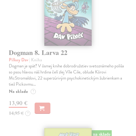
Dogman 8. Larva 22
Pilkey Dav
| Kniha
Dogman je späť! V ôsmej knihe dobrodružstiev svetoznámeho poliša
so psou hlavou náš hrdina čelí zlej Víle Cile, oblude Kôrovi
McStromaldovi, 22 superzúrivým psychokinetickým žubrienkam a
tiež Pickovmu…
Na sklade
?
13,90 €
14,95 €
?
na sklade