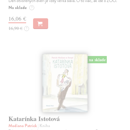
Deň otvorených dverí je vždy veľká sláva. O to viac, ak ide o ZOO.
Na sklade
?
16,06 €
16,90 €
?
na sklade
Katarínka Istotová
Modiano Patrick
| Kniha