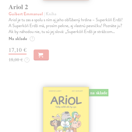
Ariol 2
Guibert Emmanuel
| Kniha
Ariol je tu zas a spolu s ním aj jeho obľúbený hrdina – Superkôň Erdži!
A Superkôň Erdži má, prosím pekne, aj vlastnú pesničku! Poznáte ju?
Ak by náhodou nie, tu sú jej slová: „Superkôň Erdži je strážcom…
Na sklade
?
17,10 €
18,00 €
?
na sklade