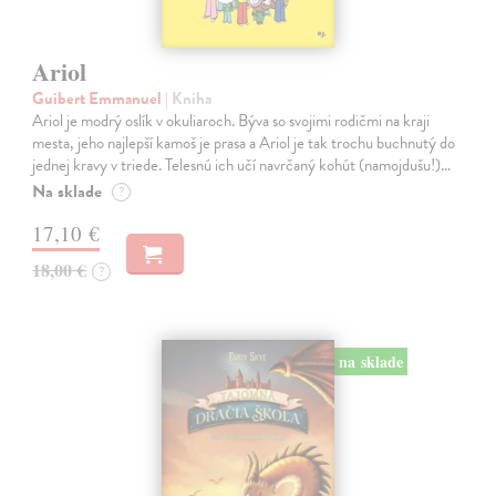
Ariol
Guibert Emmanuel
| Kniha
Ariol je modrý oslík v okuliaroch. Býva so svojimi rodičmi na kraji
mesta, jeho najlepší kamoš je prasa a Ariol je tak trochu buchnutý do
jednej kravy v triede. Telesnú ich učí navrčaný kohút (namojdušu!)…
Na sklade
?
17,10 €
18,00 €
?
na sklade