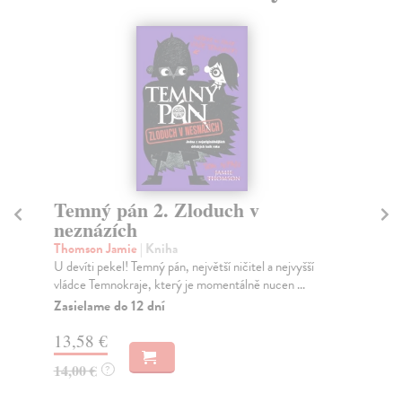
Temný pán 2. Zloduch v
R
neznázích
Wa
Psí
Thomson Jamie
| Kniha
jed
U devíti pekel! Temný pán, největší ničitel a nejvyšší
vládce Temnokraje, který je momentálně nucen ...
Za
Zasielame do 12 dní
17
13,58 €
18
14,00 €
?