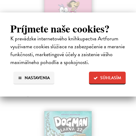
Príjmete naše cookies?
Ariol 4
K prevádzke internetového kníhkupectva Artforum
využívame cookies slúžiace na zabezpečenie a meranie
Guibert Emmanuel
| Kniha
PEŤULA je krásna a ako pekne vonia! Ariol sedí v triede rovno za ňou
funkčnosti, marketingové účely a zaistenie vášho
a vo svojich myšlienkach ju zasýpa komplimentami. Dokonca si
maximálneho pohodlia a spokojnosti.
predstavuje, ako jej hovorí, že ju miluje.
Na sklade
?
NASTAVENIA
SÚHLASÍM
17,10 €
18,00 €
?