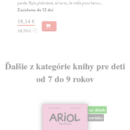
panda. Byla překrásná, až na to, že měla jinou barvu...
upo
naší
Zasielame do 12 dní
Do
18,14 €
20
18,70 €
?
21
Ďalšie z kategórie knihy pre deti
od 7 do 9 rokov
na sklade
novinka