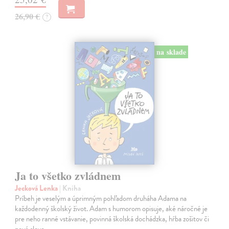
26,90 €
?
na sklade
Ja to všetko zvládnem
Jecková Lenka
| Kniha
Príbeh je veselým a úprimným pohľadom druháha Adama na
každodenný školský život. Adam s humorom opisuje, aké náročné je
pre neho ranné vstávanie, povinná školská dochádzka, hŕba zošitov či
nové slovo…