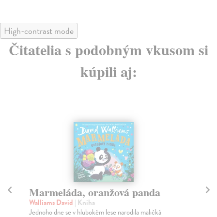
High-contrast mode
Čitatelia s podobným vkusom si
kúpili aj:
Marmeláda, oranžová panda
Pa
Walliams David
| Kniha
Ch
Jednoho dne se v hlubokém lese narodila maličká
V t