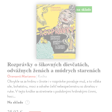
na sklade
Rozprávky o šikovných dievčatách,
odvážnych ženách a múdrych starenách
Oravcová Marianna
| Kniha
Obvykle sa za hrdinu v živote i v rozprávke považuje muž, a to vďaka
sile, bohatstvu, moci a odvahe čeliť nebezpečenstvu so zbraňou v
ruke. V tejto knižke sa stretnete s podobnými hrdinskými činmi,
hoci…
Na sklade
?
25,02 €