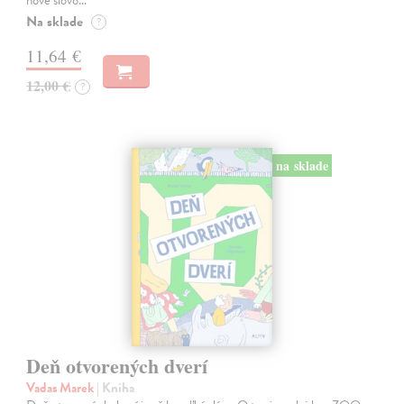
Na sklade
?
11,64 €
12,00 €
?
na sklade
Deň otvorených dverí
Vadas Marek
| Kniha