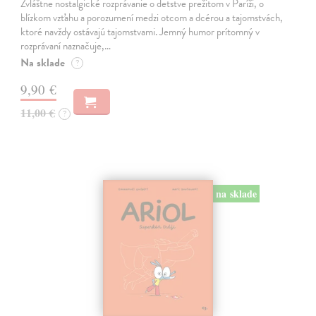
Zvláštne nostalgické rozprávanie o detstve prežitom v Paríži, o
blízkom vzťahu a porozumení medzi otcom a dcérou a tajomstvách,
ktoré navždy ostávajú tajomstvami. Jemný humor prítomný v
rozprávaní naznačuje,…
Na sklade
?
9,90 €
11,00 €
?
na sklade