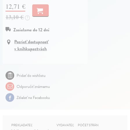
12,71 €
13,10 €
?
Zasielame do 12 dní
Pozrieť dostupnosť
v kníhkupectvách
Pridať do wishlistu
Odporučiť známemu
Zdielať na Facebooku
PREKLADATEĽ
VYDAVATEĽ
POČET STRÁN