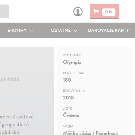
0 ks
E-KNIHY
OSTATNÉ
DAROVACIE KARTY
VYDAVATEĽ
Olympia
POČET STRÁN
globální
180
ROK VYDANIA
2018
JAZYK
Čeština
procesů světové
 geopolitické,
VÄZBA
 globální
Mäkká väzba / Paperback