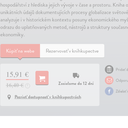
hospodářství z hlediska jejich vývoje v čase a prostoru. Kniha
unikátních údajů dokumentujících procesy globalizace světov
analyzuje i v historickém kontextu posuny ekonomického myšlen
odrazu do uplatňovaných metod, nástrojů a struktury současn
ekonomiky.
Kúpiť
na webe
Rezervovať v kníhkupectve
Pridať d
15,91 €
Odporu
Zasielame do 12 dní
16,40 €
?
Zdielať
Pozrieť dostupnosť v kníhkupectvách