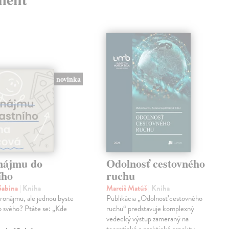
novinka
nájmu do
Odolnosť cestovného
ího
ruchu
Sabina
| Kniha
Marciš Matúš
| Kniha
pronájmu, ale jednou byste
Publikácia „Odolnosť cestovného
o svého? Ptáte se: „Kde
ruchu“ predstavuje komplexný
vedecký výstup zameraný na