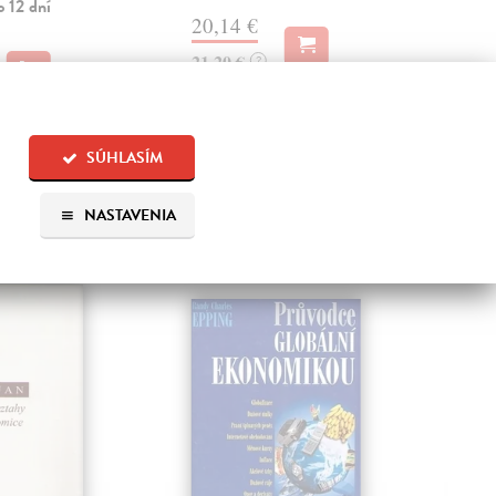
o 12 dní
20,14 €
22
21,20 €
23,
?
SÚHLASÍM
NASTAVENIA
 aj: