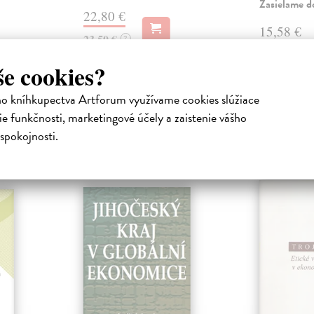
Zasielame d
22,80 €
15,58 €
23,50 €
?
16,40 €
?
še cookies?
ho kníhkupectva Artforum využívame cookies slúžiace
e funkčnosti, marketingové účely a zaistenie vášho
spokojnosti.
atelia s podobným vkusom si kúpili