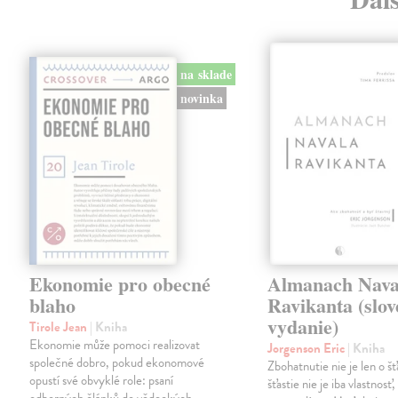
na sklade
novinka
Ekonomie pro obecné
Almanach Nava
blaho
Ravikanta (slo
vydanie)
Tirole Jean
| Kniha
Ekonomie může pomoci realizovat
Jorgenson Eric
| Kniha
společné dobro, pokud ekonomové
Zbohatnutie nie je len o šťa
opustí své obvyklé role: psaní
šťastie nie je iba vlastnosť