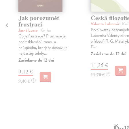
Jak porozumět
Česká filozofi
frustraci
Valenta Lubomír
| Kni
První svazek Sebraných
Jasná Lucie
| Kniha
Lubomíra Valenty zahrn
Co je frustrace? Frustrace je
o filozofii T. G. Masaryka
pocit zklamání, zmaru a
Fis...
neúspěchu, který se dostavuje
nejčastěji tehdy...
Zasielame do 12 dní
Zasielame do 12 dní
11,35 €
9,12 €
11,70 €
?
9,40 €
?
Ďal