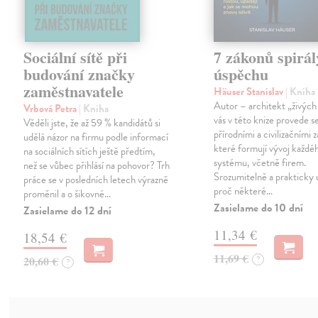
Sociální sítě při
7 zákonů spirál
budování značky
úspěchu
zaměstnavatele
Häuser Stanislav
| Kniha
Autor – architekt „živých
Vrbová Petra
| Kniha
vás v této knize provede 
Věděli jste, že až 59 % kandidátů si
přírodními a civilizačními 
udělá názor na firmu podle informací
které formují vývoj každé
na sociálních sítích ještě předtím,
systému, včetně firem.
než se vůbec přihlásí na pohovor? Trh
Srozumitelně a prakticky 
práce se v posledních letech výrazně
proč některé…
proměnil a o šikovné…
Zasielame do 10 dní
Zasielame do 12 dní
11,34 €
18,54 €
11,69 €
20,60 €
?
?