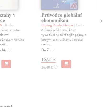
ztahy v
Průvodce globální
In
ce
ekonomikou
ek
 S.
| Kniha
Epping Randy Charles
| Kniha
Mlč
 knize se autor
81 krátkych kapitol, ktoré
Dop
blastmi
vysvetľujú najdôležitejšie pojmy, s
text
života, v nichž se
ktorými sa stretávame v oblasti
vše
vší...
sveto...
vých
o 14 dní
Do 7 dní
Zas
15,91 €
6,
16,40 €
6,8
?
ment