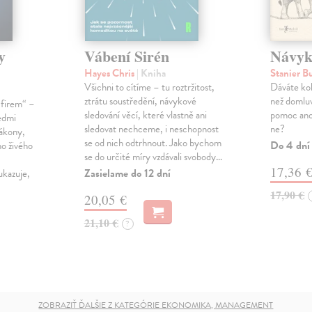
y
Vábení Sirén
Návyk
Hayes Chris
| Kniha
Stanier B
Všichni to cítíme – tu roztržitost,
Dáváte ko
ztrátu soustředění, návykové
než domluv
 firem“ –
sledování věcí, které vlastně ani
pomoc ano,
sedmi
sledovat nechceme, i neschopnost
ne?
zákony,
se od nich odtrhnout. Jako bychom
Do 4 dní
ho živého
se do určité míry vzdávali svobody…
17,36 
Zasielame do 12 dní
ukazuje,
17,90 €
20,05 €
21,10 €
?
ZOBRAZIŤ ĎALŠIE Z KATEGÓRIE EKONOMIKA, MANAGEMENT