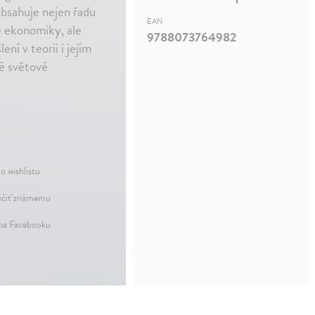
 obsahuje nejen řadu
EAN
é ekonomiky, ale
9788073764982
í v teorii i jejím
é světové
o wishlistu
čiť známemu
 na Facebooku