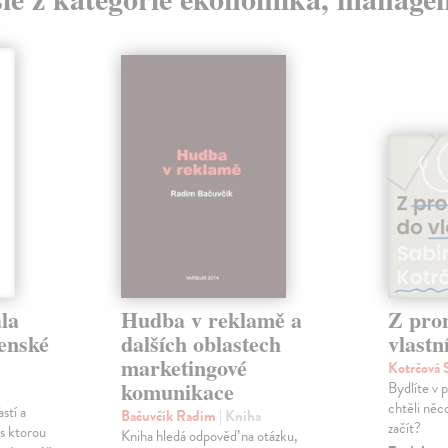
la
Hudba v reklamě a
Z pro
venské
dalších oblastech
vlastn
marketingové
Kotrčová 
komunikace
Bydlíte v 
chtěli něc
stí a
Bačuvčík Radim
| Kniha
začít?
, s ktorou
Kniha hledá odpověď na otázku,