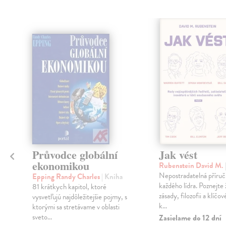
Průvodce globální
Jak vést
ekonomikou
Rubenstein David M.
Nepostradatelná příruč
Epping Randy Charles
| Kniha
každého lídra. Poznejte 
81 krátkych kapitol, ktoré
zásady, filozofii a klíčov
vysvetľujú najdôležitejšie pojmy, s
k...
ktorými sa stretávame v oblasti
sveto...
Zasielame do 12 dní