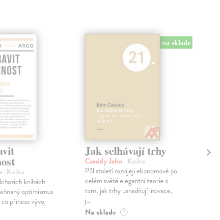
na sklade
vit
Jak selhávají trhy
Ja
ost
Cassidy John
| Kniha
Adi
Půl století rozvíjejí ekonomové po
Knih
w
| Kniha
celém světě elegantní teorie o
úpln
dchozích knihách
tom, jak trhy usnadňují inovace,
vyšl
přehnaný optimismus
j...
však
 co přinese vývoj
Na sklade
Zas
?