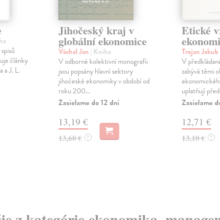
e
Jihočeský kraj v
Etické v
globální ekonomice
ekonomi
ha
 spisů
Váchal Jan
| Kniha
Trojan Jakub
uje články
V odborné kolektivní monografii
V předkládané
 a J. L.
jsou popsány hlavní sektory
zabývá těmi o
jihočeské ekonomiky v období od
ekonomického 
roku 200...
uplatňují přede
Zasielame do 12 dní
Zasielame d
13,19 €
12,71 €
13,60 €
13,10 €
?
?
šie z kategórie ekonomika, manage