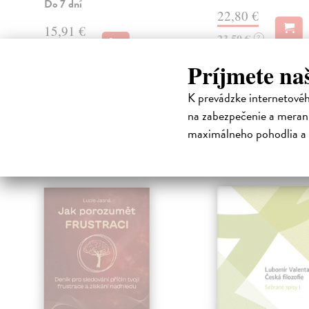
Do 7 dní
22,80 €
15,91 €
23,50 €
?
16,40 €
?
Príjmete na
K prevádzke internetové
na zabezpečenie a merani
High-contrast mode
maximálneho pohodlia a 
Čit