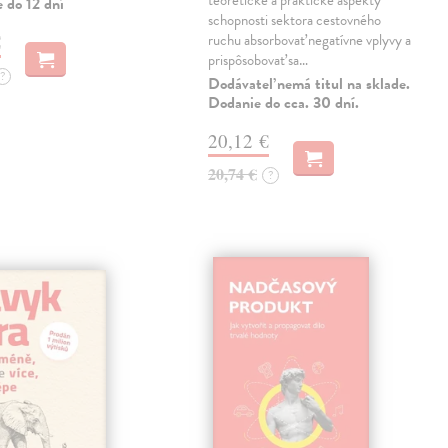
teoretické a praktické aspekty
 do 12 dní
schopnosti sektora cestovného
€
ruchu absorbovať negatívne vplyvy a
prispôsobovať sa…
?
Dodávateľ nemá titul na sklade.
Dodanie do cca. 30 dní.
20,12 €
20,74 €
?