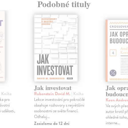
Podobné tituly
Jak investovat
Jak opra
budoucn
| Kniha
Rubenstein David M.
| Kniha
ka pro
Lekce investování pro pokročilé
Keen Andre
životní
obsahuje rozhovory s největšími
Ve svých pře
é události,
osobnostmi ze světa financí.
autor krotil 
Odhaluj...
ohledně toho,
interne...
Zasielame do 12 dní