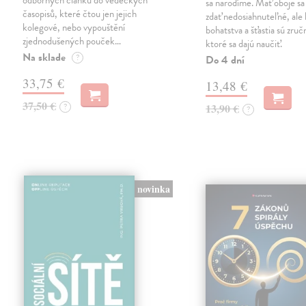
odborných článků do vědeckých
sa narodíme. Mať oboje s
časopisů, které čtou jen jejich
zdať nedosiahnuteľné, ale
kolegové, nebo vypouštění
bohatstva a šťastia sú zruč
zjednodušených pouček…
ktoré sa dajú naučiť.
Na sklade
?
Do 4 dní
33,75 €
13,48 €
37,50 €
?
13,90 €
?
novinka