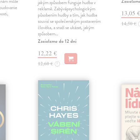
Zasielame
a nám môže
jakým způsobem funguje hudba v
 budovanie
reklamě. Zabývápsychologickým
13,05 
nosti,
působením hudby a tím, jak hudba
souvisí se společenským postavením
14,50 €
člověka, a snaží se ukázat, jakým
způsobem…
Zasielame do 12 dní
12,22 €
12,60 €
?