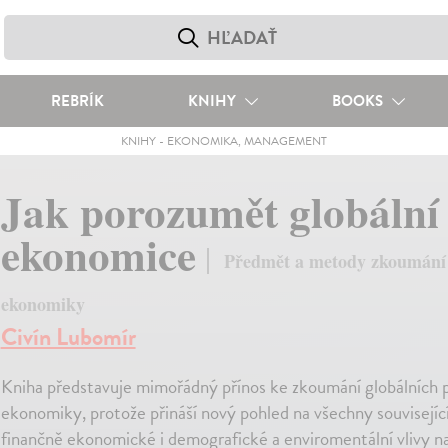
REBRÍK
KNIHY
BOOKS
KNIHY
-
EKONOMIKA, MANAGEMENT
Jak porozumět globální
ekonomice
Předmět a metody zkoumání 
ekonomiky
Civín Lubomír
Kniha představuje mimořádný přínos ke zkoumání globálních 
ekonomiky, protože přináší nový pohled na všechny související
finančně ekonomické i demografické a enviromentální vlivy na