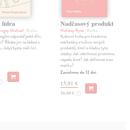
 lídra
Nadčasový produkt
ungay Michael
| Kniha
Holiday Ryan
| Kniha
legům odpověď ještě dřív,
Kultovní kniha pro kreativce,
í? Říkáte jim na žádost o
marketéry a tvůrce nových
 i když byste měli říct
produktů, kteří si kladou tyto
otázky: Jak vdechnout prvotnímu
nápadu život? Jak definovat svou
značku?
€
Zasielame do 12 dní
?
15,91 €
16,40 €
?