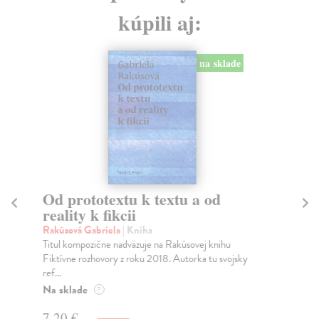
kúpili aj:
na sklade
Od prototextu k textu a od
M
reality k fikcii
Ra
Med
Rakúsová Gabriela
| Kniha
kni
Titul kompozične nadväzuje na Rakúsovej knihu
Fiktívne rozhovory z roku 2018. Autorka tu svojsky
Na
ref...
7,
Na sklade
?
8,
7,20 €