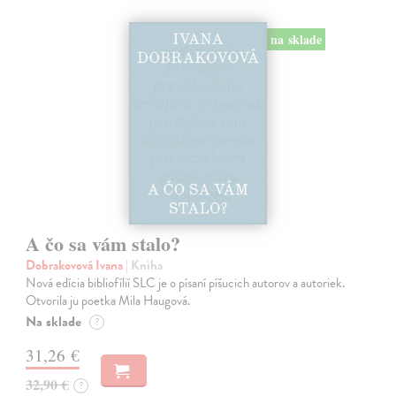
na sklade
A čo sa vám stalo?
Dobrakovová Ivana
| Kniha
Nová edícia bibliofílií SLC je o písaní píšucich autorov a autoriek.
Otvorila ju poetka Mila Haugová.
Na sklade
?
31,26 €
32,90 €
?