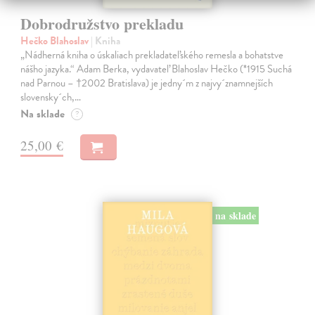
Dobrodružstvo prekladu
Hečko Blahoslav
| Kniha
„Nádherná kniha o úskaliach prekladateľského remesla a bohatstve
nášho jazyka.“ Adam Berka, vydavateľ Blahoslav Hečko (*1915 Suchá
nad Parnou – †2002 Bratislava) je jedny´m z najvy´znamnejších
slovensky´ch,…
Na sklade
?
25,00 €
na sklade