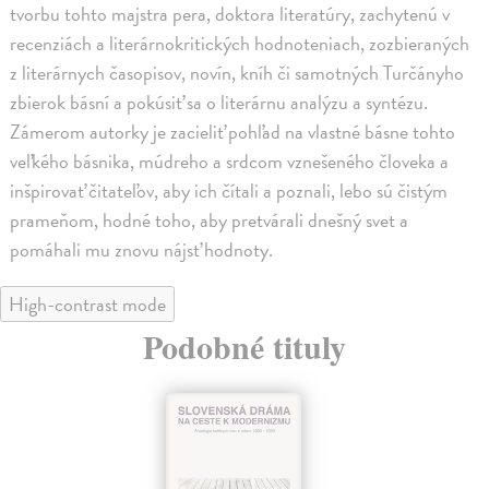
tvorbu tohto majstra pera, doktora literatúry, zachytenú v
recenziách a literárnokritických hodnoteniach, zozbieraných
z literárnych časopisov, novín, kníh či samotných Turčányho
zbierok básní a pokúsiť sa o literárnu analýzu a syntézu.
Zámerom autorky je zacieliť pohľad na vlastné básne tohto
veľkého básnika, múdreho a srdcom vznešeného človeka a
inšpirovať čitateľov, aby ich čítali a poznali, lebo sú čistým
prameňom, hodné toho, aby pretvárali dnešný svet a
pomáhali mu znovu nájsť hodnoty.
High-contrast mode
Podobné tituly