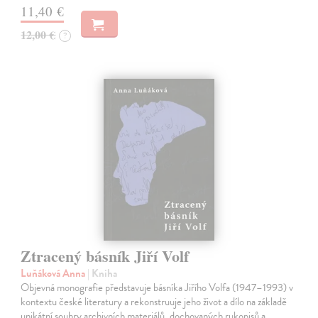
11,40 €
12,00 €
?
Ztracený básník Jiří Volf
Luňáková Anna
| Kniha
Objevná monografie představuje básníka Jiřího Volfa (1947–1993) v
kontextu české literatury a rekonstruuje jeho život a dílo na základě
unikátní souhry archivních materiálů, dochovaných rukopisů a