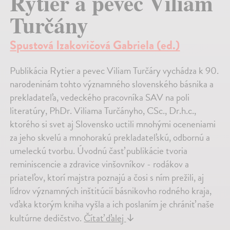
Rytier a pevec Viliam
Turčány
Spustová Izakovičová Gabriela (ed.)
Publikácia Rytier a pevec Viliam Turčáry vychádza k 90.
narodeninám tohto významného slovenského básnika a
prekladateľa, vedeckého pracovníka SAV na poli
literatúry, PhDr. Viliama Turčányho, CSc., Dr.h.c.,
ktorého si svet aj Slovensko uctili mnohými oceneniami
za jeho skvelú a mnohorakú prekladateľskú, odbornú a
umeleckú tvorbu. Úvodnú časť publikácie tvoria
reminiscencie a zdravice vinšovníkov - rodákov a
priateľov, ktorí majstra poznajú a čosi s ním prežili, aj
lídrov významných inštitúcií básnikovho rodného kraja,
vďaka ktorým kniha vyšla a ich poslaním je chrániť naše
kultúrne dedičstvo.
Čítať ďalej
↓