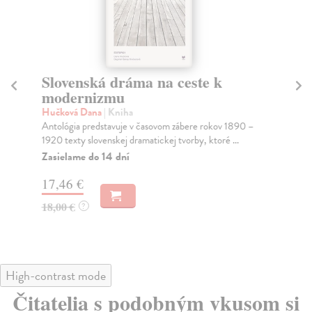
Slovenská dráma na ceste k
Po
modernizmu
sl
Hučková Dana
| Kniha
Vrá
Antológia predstavuje v časovom zábere rokov 1890 –
Prí
1920 texty slovenskej dramatickej tvorby, ktoré ...
his
Zasielame do 14 dní
Za
17,46 €
13
18,00 €
14
?
High-contrast mode
Čitatelia s podobným vkusom si