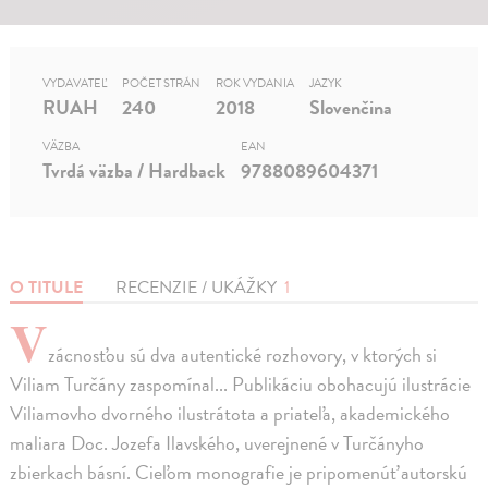
VYDAVATEĽ
POČET STRÁN
ROK VYDANIA
JAZYK
RUAH
240
2018
Slovenčina
VÄZBA
EAN
Tvrdá väzba / Hardback
9788089604371
O TITULE
RECENZIE / UKÁŽKY
1
V
zácnosťou sú dva autentické rozhovory, v ktorých si
Viliam Turčány zaspomínal... Publikáciu obohacujú ilustrácie
Viliamovho dvorného ilustrátota a priateľa, akademického
maliara Doc. Jozefa Ilavského, uverejnené v Turčányho
zbierkach básní. Cieľom monografie je pripomenúť autorskú