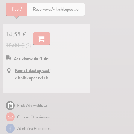
Kúpiť
Rezervovať v kníhkupectve
14,55 €
15,00 €
?
Zasielame do 4 dní
Pozrieť dostupnosť
v kníhkupectvách
Pridať do wishlistu
Odporučiť známemu
Zdielať na Facebooku