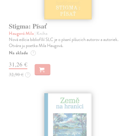
Stigma: Písať
Haugová Mila
| Kniha
Nová edícia bibliofílií SLC je o písaní píšucich autorov a autoriek.
Otvára ju poetka Mila Haugová.
Na sklade
?
31,26 €
32,90 €
?