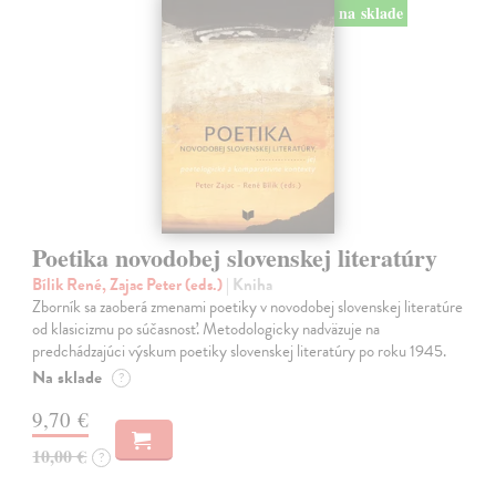
na sklade
Poetika novodobej slovenskej literatúry
Bílik René, Zajac Peter (eds.)
| Kniha
Zborník sa zaoberá zmenami poetiky v novodobej slovenskej literatúre
od klasicizmu po súčasnosť. Metodologicky nadväzuje na
predchádzajúci výskum poetiky slovenskej literatúry po roku 1945.
Na sklade
?
9,70 €
10,00 €
?