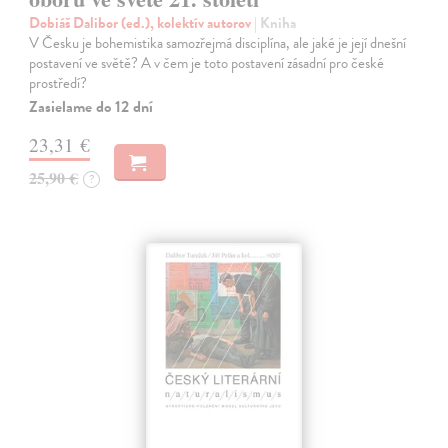
Dobiáš Dalibor (ed.), kolektív autorov
| Kniha
V Česku je bohemistika samozřejmá disciplína, ale jaké je její dnešní
postavení ve světě? A v čem je toto postavení zásadní pro české
prostředí?
Zasielame do 12 dní
23,31 €
25,90 €
?