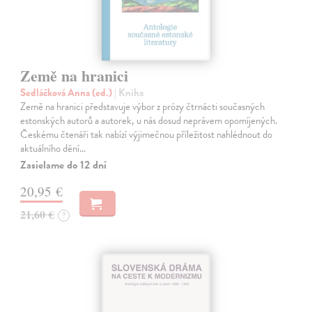
Země na hranici
Sedláčková Anna (ed.)
| Kniha
Země na hranici představuje výbor z prózy čtrnácti současných
estonských autorů a autorek, u nás dosud neprávem opomíjených.
Českému čtenáři tak nabízí výjimečnou příležitost nahlédnout do
aktuálního dění…
Zasielame do 12 dní
20,95 €
21,60 €
?