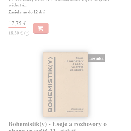
svědectví…
Zasielame do 12 dní
17,75 €
18,30 €
?
novinka
Bohemistik(y) - Eseje a rozhovory o
oboru ve světě 21. století