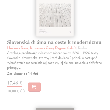
Slovenská dráma na ceste k modernizmu
Hučková Dana, Kročanová Garay Dagmar (eds.)
| Kniha
Antológia predstavuje v časovom zábere rokov 1890 – 1920 texty
slovenskej dramatickej tvorby, ktoré dokladajú prienik a postupné
vyhraňovanie modernistickej poetiky, jej cielené inovácie a tiež rôzne
prístupy…
Zasielame do 14 dní
17,46 €
18,00 €
?