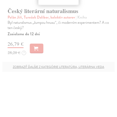
Český literární naturalismus
Pelán Jiří, Tureček Dalibor, kolektív autorov
| Kniha
Byl naturalismus „žumpou hnusu“, či moderním experimentem? A co
ten český?
Zasielame do 12 dní
26,79 €
28,20 €
?
ZOBRAZIŤ ĎALŠIE Z KATEGÓRIE LITERATÚRA, LITERÁRNA VEDA