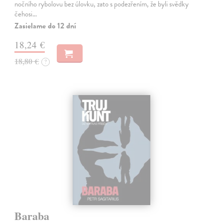
nočního rybolovu bez úlovku, zato s podezřením, že byli svědky
čehosi…
Zasielame do 12 dní
18,24 €
18,80 €
?
Baraba