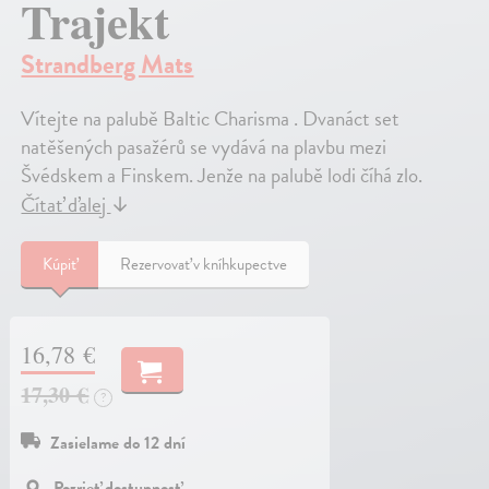
Trajekt
Strandberg Mats
Vítejte na palubě Baltic Charisma . Dvanáct set
natěšených pasažérů se vydává na plavbu mezi
Švédskem a Finskem. Jenže na palubě lodi číhá zlo.
Čítať ďalej
↓
Kúpiť
Rezervovať v kníhkupectve
16,78 €
17,30 €
?
Zasielame do 12 dní
Pozrieť dostupnosť