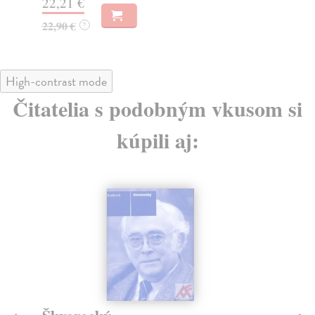
22,21 €
20
22,90 €
21
?
High-contrast mode
Čitatelia s podobným vkusom si
kúpili aj: