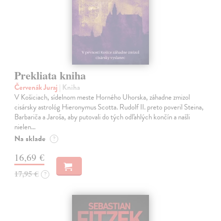
Prekliata kniha
Červenák Juraj
| Kniha
V Košiciach, sídelnom meste Horného Uhorska, záhadne zmizol
cisársky astrológ Hieronymus Scotta. Rudolf II. preto poveril Steina,
Barbariča a Jaroša, aby putovali do tých odľahlých končín a našli
nielen…
Na sklade
?
16,69 €
17,95 €
?