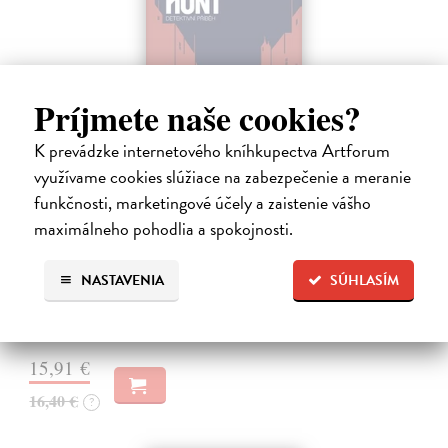
Príjmete naše cookies?
K prevádzke internetového kníhkupectva Artforum
využívame cookies slúžiace na zabezpečenie a meranie
Tramwaj na Sachsenberg
funkčnosti, marketingové účely a zaistenie vášho
Sagitarius Petr
| Kniha
maximálneho pohodlia a spokojnosti.
Tramwaj Cafe je kavárna v polském Těšíně a zároveň místo, kde se
sbíhají všechny nitky související s dalším brutálním zločinem, který
NASTAVENIA
SÚHLASÍM
musí vyřešit Roman Saran, major ostravské kriminálky, a jeho tým.
Jak…
Zasielame do 12 dní
15,91 €
16,40 €
?