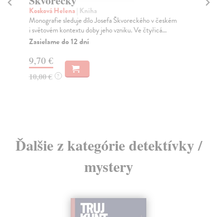
Škvorecký
Ch
r
Kosková Helena
| Kniha
Monografie sleduje dílo Josefa Škvoreckého v českém
Vo
i světovém kontextu doby jeho vzniku. Ve čtyřicá...
Co 
pra
Zasielame do 12 dní
...
9,70 €
Za
10,00 €
?
9,
10
Ďalšie z kategórie detektívky /
mystery