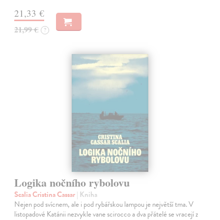
21,33 €
21,99 €
?
Logika nočního rybolovu
Scalia Cristina Cassar
| Kniha
Nejen pod svícnem, ale i pod rybářskou lampou je největší tma. V
listopadové Katánii nezvykle vane scirocco a dva přátelé se vracejí z