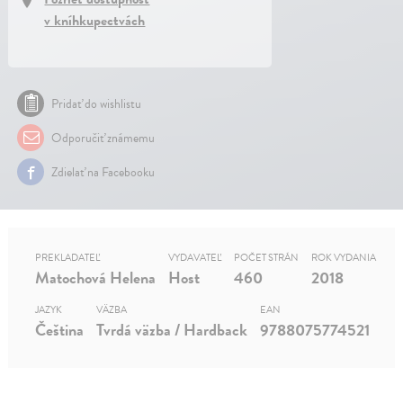
v kníhkupectvách
Pridať do wishlistu
Odporučiť známemu
Zdielať na Facebooku
PREKLADATEĽ
VYDAVATEĽ
POČET STRÁN
ROK VYDANIA
Matochová Helena
Host
460
2018
JAZYK
VÄZBA
EAN
Čeština
Tvrdá väzba / Hardback
9788075774521