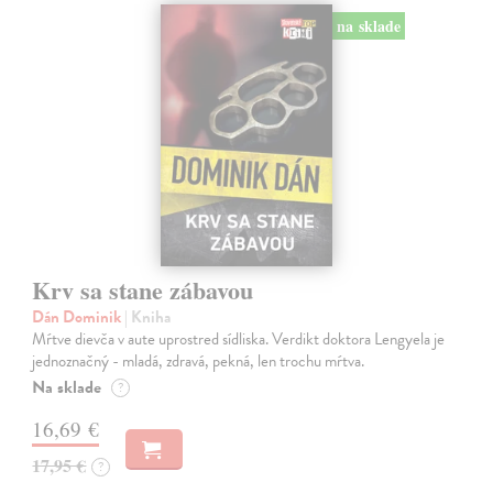
na sklade
Krv sa stane zábavou
Dán Dominik
| Kniha
Mŕtve dievča v aute uprostred sídliska. Verdikt doktora Lengyela je
jednoznačný - mladá, zdravá, pekná, len trochu mŕtva.
Na sklade
?
16,69 €
17,95 €
?