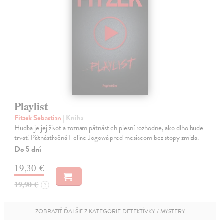
Playlist
Fitzek Sebastian
| Kniha
Hudba je jej život a zoznam pätnástich piesní rozhodne, ako dlho bude
trvať. Pätnásťročná Feline Jogowá pred mesiacom bez stopy zmizla.
Do 5 dní
19,30 €
19,90 €
?
ZOBRAZIŤ ĎALŠIE Z KATEGÓRIE DETEKTÍVKY / MYSTERY