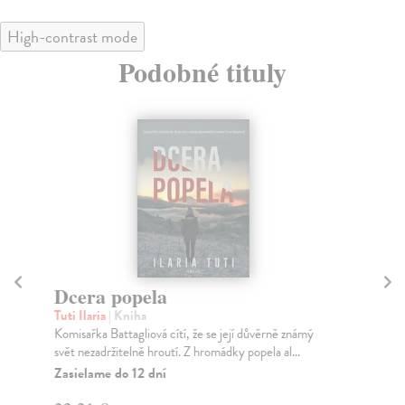
High-contrast mode
Podobné tituly
Dcera popela
Z
Tuti Ilaria
| Kniha
Car
Komisařka Battagliová cítí, že se její důvěrně známý
Jed
svět nezadržitelně hroutí. Z hromádky popela al...
dům
Zasielame do 12 dní
Za