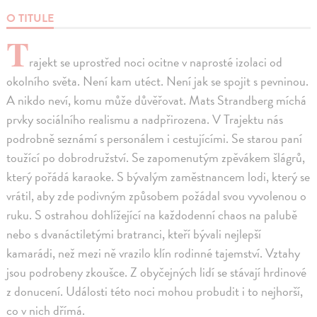
O TITULE
T
rajekt se uprostřed noci ocitne v naprosté izolaci od
okolního světa. Není kam utéct. Není jak se spojit s pevninou.
A nikdo neví, komu může důvěřovat. Mats Strandberg míchá
prvky sociálního realismu a nadpřirozena. V Trajektu nás
podrobně seznámí s personálem i cestujícími. Se starou paní
toužící po dobrodružství. Se zapomenutým zpěvákem šlágrů,
který pořádá karaoke. S bývalým zaměstnancem lodi, který se
vrátil, aby zde podivným způsobem požádal svou vyvolenou o
ruku. S ostrahou dohlížející na každodenní chaos na palubě
nebo s dvanáctiletými bratranci, kteří bývali nejlepší
kamarádi, než mezi ně vrazilo klín rodinné tajemství. Vztahy
jsou podrobeny zkoušce. Z obyčejných lidí se stávají hrdinové
z donucení. Události této noci mohou probudit i to nejhorší,
co v nich dřímá.