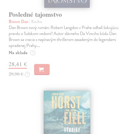
Posledné tajomstvo
Brown Dan
| Kniha
Dan Brown nový román: Robert Langdon v Prahe odhalí šokujúcu
pravdu o ľudskom vedomí! Autor slávneho Da Vinciho kódu Dan
Brown sa vracia s napínavým thrillerom zasadeným do legendami
opradenej Prahy.…
Na sklade
?
28,41 €
29,90 €
?