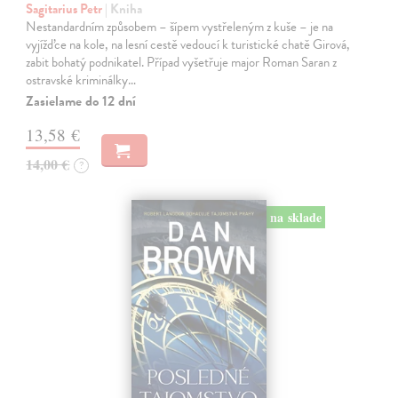
Sagitarius Petr
| Kniha
Nestandardním způsobem – šípem vystřeleným z kuše – je na
vyjížďce na kole, na lesní cestě vedoucí k turistické chatě Girová,
zabit bohatý podnikatel. Případ vyšetřuje major Roman Saran z
ostravské kriminálky…
Zasielame do 12 dní
13,58 €
14,00 €
?
na sklade