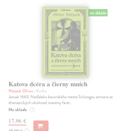
na sklade
Katova dcéra a čierny mních
Pötzsch Oliver
| Kniha
Január 1663. Neďaleko bavorského mesta Schongau zomiera za
dramatických okolností miestny farár.
Na sklade
?
17,96 €
18,90 €
?