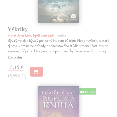
Výkriky
Horst Jorn Lier, Fjell Jan-Erik
| Kniha
Bývalý vojak a bývalý policajný študent Markus Heger vyšetruje staré
aj nové kriminálne prípady z podcastového štúdia v zadnej časti svojho
karavanu. Výkrik, ktorý nikto nepočul mal byť seriál o sedemročnej…
Do 5 dní
15,15 €
15,95 €
?
na sklade