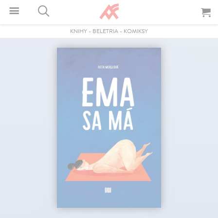
KNIHY
-
BELETRIA
-
KOMIKSY