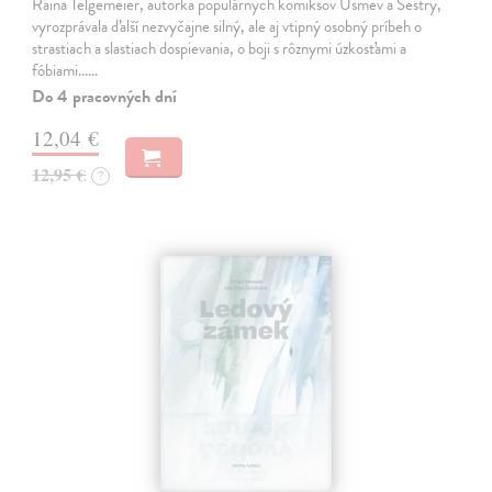
Raina Telgemeier, autorka populárnych komiksov Úsmev a Sestry,
vyrozprávala ďalší nezvyčajne silný, ale aj vtipný osobný príbeh o
strastiach a slastiach dospievania, o boji s rôznymi úzkosťami a
fóbiami...…
Do 4 pracovných dní
12,04 €
12,95 €
?