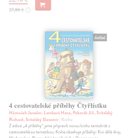
25,80 €
?
dotlač
4 cestovatelské příběhy Čtyřlístku
Němeček Jaroslav, Lamková Hana, Poborák Jiří, Svitalský
Richard, Svitalský Slavomír
| Kniha
Z edice „4 příběhy“ jsme připravili novou knihu tentokrát s
cestovatelskou tematikou. Kniha obsahuje příběhy: Kivi dělá divy,