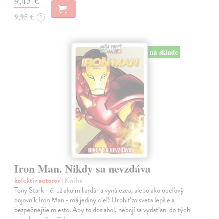
9,45 €
9,95 €
?
na sklade
Iron Man. Nikdy sa nevzdáva
kolektív autorov
| Kniha
Tony Stark - či už ako miliardár a vynálezca, alebo ako oceľový
bojovník Iron Man - má jediný cieľ: Urobiť zo sveta lepšie a
bezpečnejšie miesto. Aby to dosiahol, nebojí sa vydať ani do tých