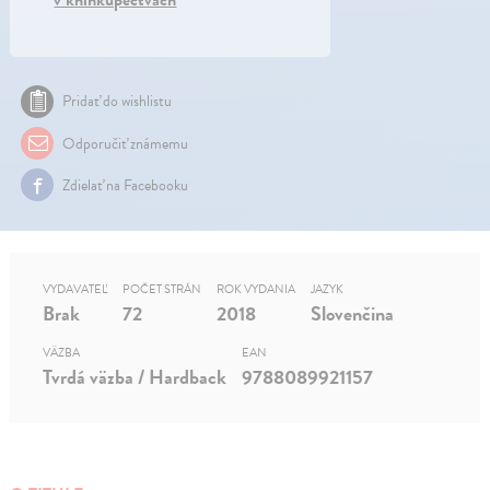
v kníhkupectvách
Pridať do wishlistu
Odporučiť známemu
Zdielať na Facebooku
VYDAVATEĽ
POČET STRÁN
ROK VYDANIA
JAZYK
Brak
72
2018
Slovenčina
VÄZBA
EAN
Tvrdá väzba / Hardback
9788089921157