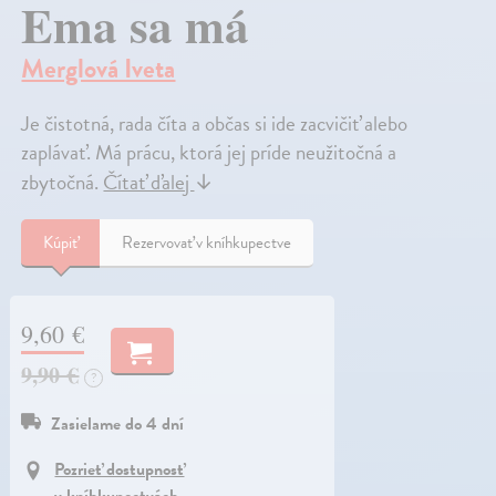
Ema sa má
Merglová Iveta
Je čistotná, rada číta a občas si ide zacvičiť alebo
zaplávať. Má prácu, ktorá jej príde neužitočná a
zbytočná.
Čítať ďalej
↓
Kúpiť
Rezervovať v kníhkupectve
9,60 €
9,90 €
?
Zasielame do 4 dní
Pozrieť dostupnosť