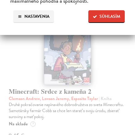
maximálneho pohodlia a spokojnosti.
NASTAVENIA
SÚHLASÍM
na sklade
Minecraft: Srdce z kameňa 2
Clemson Andrew, Lawson Jeremy, Esposito Taylor
| Kniha
Druhé pokračovanie napínavého dobrodružstva zo sveta Minecraftu.
Samotársky farmár Cobb sa chce len starať o svoju úrodu, zbierať
suroviny a mať pokoj.
Na sklade
?