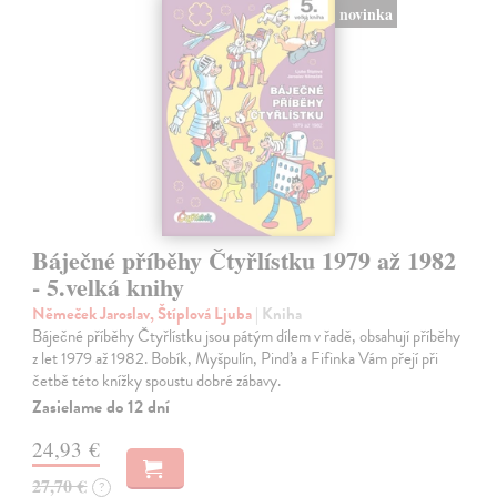
novinka
Báječné příběhy Čtyřlístku 1979 až 1982
- 5.velká knihy
Němeček Jaroslav, Štíplová Ljuba
| Kniha
Báječné příběhy Čtyřlístku jsou pátým dílem v řadě, obsahují příběhy
z let 1979 až 1982. Bobík, Myšpulín, Pinďa a Fifinka Vám přejí při
četbě této knížky spoustu dobré zábavy.
Zasielame do 12 dní
24,93 €
27,70 €
?