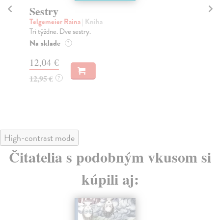
Sestry
Ú
Telgemeier Raina
| Kniha
Te
Tri týždne. Dve sestry.
Rod
Úsp
Na sklade
?
Na
12,04 €
12
12,95 €
?
12
High-contrast mode
Čitatelia s podobným vkusom si
kúpili aj: