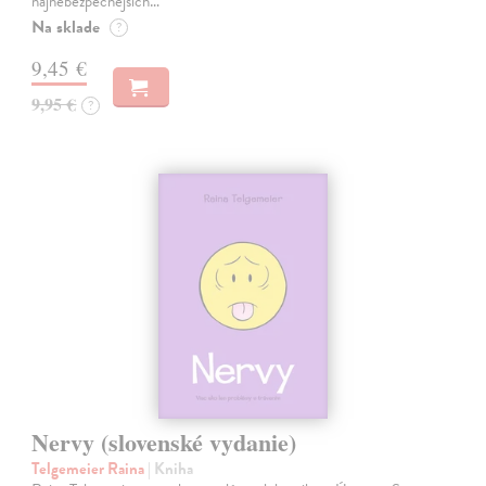
najnebezpečnejších…
Na sklade
?
9,45 €
9,95 €
?
Nervy (slovenské vydanie)
Telgemeier Raina
| Kniha