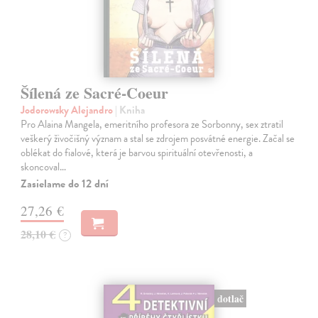
Šílená ze Sacré-Coeur
Jodorowsky Alejandro
| Kniha
Pro Alaina Mangela, emeritního profesora ze Sorbonny, sex ztratil
veškerý živočišný význam a stal se zdrojem posvátné energie. Začal se
oblékat do fialové, která je barvou spirituální otevřenosti, a
skoncoval…
Zasielame do 12 dní
27,26 €
28,10 €
?
dotlač