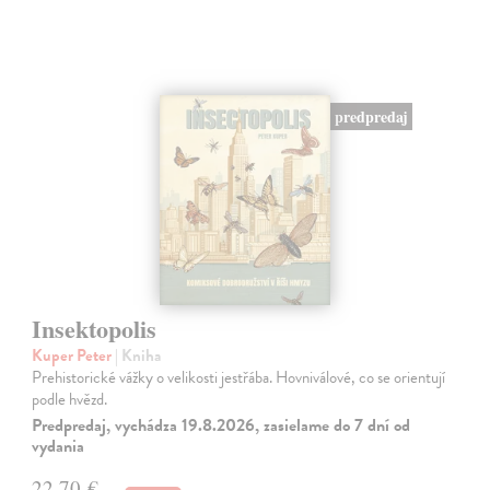
predpredaj
Insektopolis
Kuper Peter
| Kniha
Prehistorické vážky o velikosti jestřába. Hovniválové, co se orientují
podle hvězd.
Predpredaj, vychádza 19.8.2026, zasielame do 7 dní od
vydania
22,70 €