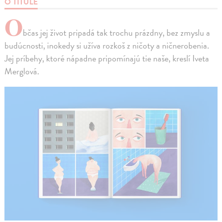
O TITULE
O
bčas jej život pripadá tak trochu prázdny, bez zmyslu a
budúcnosti, inokedy si užíva rozkoš z ničoty a ničnerobenia.
Jej príbehy, ktoré nápadne pripomínajú tie naše, kreslí Iveta
Merglová.