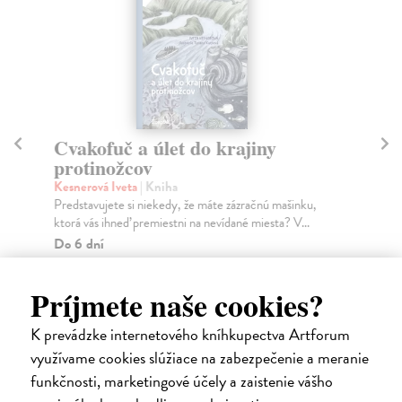
Cvakofuč a úlet do krajiny
V
protinožcov
Di
Kul
Kesnerová Iveta
| Kniha
Did
Predstavujete si niekedy, že máte zázračnú mašinku,
ktorá vás ihneď premiestni na nevídané miesta? V...
Na
Do 6 dní
17
10,57 €
18
Príjmete naše cookies?
10,90 €
?
K prevádzke internetového kníhkupectva Artforum
využívame cookies slúžiace na zabezpečenie a meranie
funkčnosti, marketingové účely a zaistenie vášho
Ďalšie z kategórie komiksy