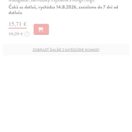
Madagaskar, Bermudský trojúhelník a Rongo rongo.
Čaká sa dotlač, vychádza 14.8.2026, zasielame do 7 dní od
dotlače
15,71 €
16,20 €
?
ZOBRAZIŤ ĎALŠIE Z KATEGÓRIE KOMIKSY