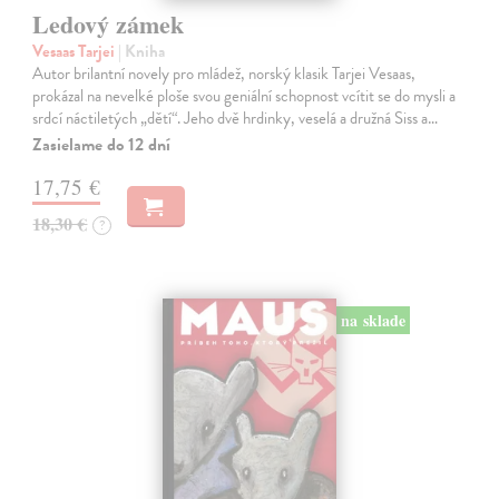
Ledový zámek
Vesaas Tarjei
| Kniha
Autor brilantní novely pro mládež, norský klasik Tarjei Vesaas,
prokázal na nevelké ploše svou geniální schopnost vcítit se do mysli a
srdcí náctiletých „dětí“. Jeho dvě hrdinky, veselá a družná Siss a…
Zasielame do 12 dní
17,75 €
18,30 €
?
na sklade