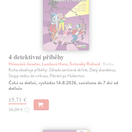
4 detektivní příběhy
Němeček Jaroslav, Lamková Hana, Svitavský Richard
| Kniha
Kniha obsahuje příběhy: Záhada zamčené skříně; Zlatý skarabeus;
Stopy vedou do cirkusu; Pátrání po Hubertovi
Čaká sa dotlač, vychádza 14.8.2026, zasielame do 7 dní od
dotlače
15,71 €
16,20 €
?