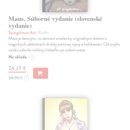
Maus. Súborné vydanie (slovenské
vydanie)
Spiegelman Art
| Kniha
Maus je desivým, no zároveň umelecky originálnym dielom o
tragických udalostiach druhej svetovej vojny a holokaustu. Od svojho
vzniku oslovilo milióny čitateľov po celom svete.
Na sklade
?
24,15 €
24,90 €
?