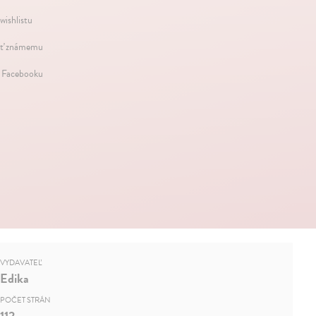
wishlistu
ť známemu
a Facebooku
VYDAVATEĽ
Edika
POČET STRÁN
112