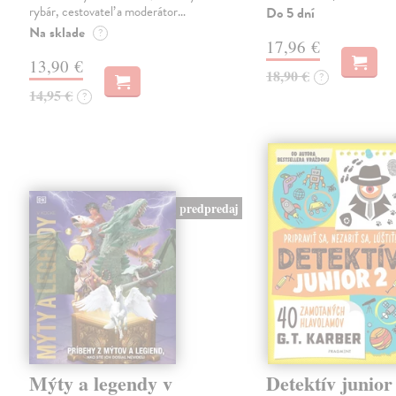
rybár, cestovateľ a moderátor…
Do 5 dní
Na sklade
?
17,96 €
13,90 €
18,90 €
?
14,95 €
?
predpredaj
Mýty a legendy v
Detektív junior