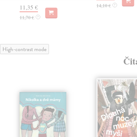
14,10 €
?
11,35 €
11,70 €
?
High-contrast mode
Čit