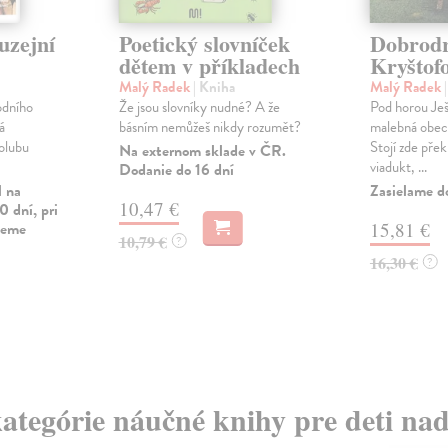
uzejní
Poetický slovníček
Dobrodr
dětem v příkladech
Kryštof
Malý Radek
| Kniha
Malý Radek
odního
Že jsou slovníky nudné? A že
Pod horou Ješ
á
básním nemůžeš nikdy rozumět?
malebná obec
holubu
Stojí zde přek
Na externom sklade v ČR.
viadukt, ...
Dodanie do 16 dní
l na
Zasielame d
10,47 €
0 dní, pri
vieme
15,81 €
10,79 €
?
16,30 €
?
kategórie náučné knihy pre deti na