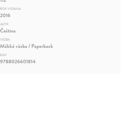
ROK VYDANIA
2016
JAZYK
Čeština
VÄZBA
Mäkká väzba / Paperback
EAN
9788026601814