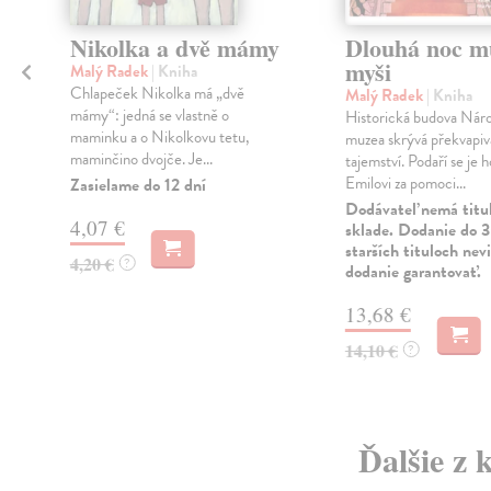
Nikolka a dvě mámy
Dlouhá noc m
myši
Malý Radek
| Kniha
Chlapeček Nikolka má „dvě
Malý Radek
| Kniha
mámy“: jedná se vlastně o
Historická budova Nár
maminku a o Nikolkovu tetu,
muzea skrývá překvapiv
maminčino dvojče. Je...
tajemství. Podaří se je 
Emilovi za pomoci...
Zasielame do 12 dní
Dodávateľ nemá titu
4,07 €
sklade. Dodanie do 3
starších tituloch ne
4,20 €
?
dodanie garantovať.
13,68 €
14,10 €
?
Ďalšie z 