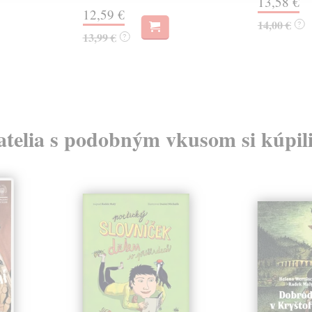
13,58 €
12,59 €
14,00 €
?
13,99 €
?
atelia s podobným vkusom si kúpili