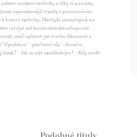
de světem moderní techniky a díky ní poznáte,
sledovat nejmodernější trendy s porozuměním.
e k historii techniky. Nechybí samozřejmě ani
te rozvíjet své konstruktérské schopnosti.
osti, stačí uplatnit jen trochu šikovnosti a
 Vyrobte si: - plachetní vůz - sluneční
ý blesk? - Jak se stát neviditelným? - Kdy vznikl
Podobné tituly