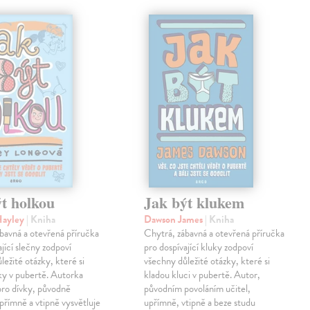
t holkou
Jak být klukem
Hayley
| Kniha
Dawson James
| Kniha
bavná a otevřená příručka
Chytrá, zábavná a otevřená příručka
ající slečny zodpoví
pro dospívající kluky zodpoví
ležité otázky, které si
všechny důležité otázky, které si
ky v pubertě. Autorka
kladou kluci v pubertě. Autor,
pro dívky, původně
původním povoláním učitel,
upřímně a vtipně vysvětluje
upřímně, vtipně a beze studu