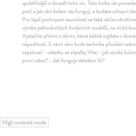
spolehlivější a dovedli toho víc. Tato kniha vás prove
proč a jak věci kolem vás fungují, a budete schopni 
Pro lepší pochopení souvislostí se také občas obrátím
výroba jednoduchých funkčních modelů, na nichž bude
Vystačíte přitom s věcmi, které běžně najdete v domácn
nápaditosti. S námi vám bude technika přinášet radost!
zapalovač - raketku ze zápalky Víte: - jak vzniká kulov
první robot? - Jak funguje detektor lži?
High-contrast mode