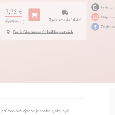
Pridať do 
7,75 €
Odporuči
Zasielame do 14 dní
7,99 €
?
Zdielať n
Pozrieť dostupnosť v kníhkupectvách
 průmyslové výrobě je snahou, aby byli