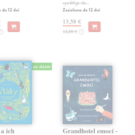
vysvětluje vše…
 do 12 dní
Zasielame do 12 dní
€
13,58 €
14,00 €
?
?
na sklade
a ich
Grandhotel emocí -