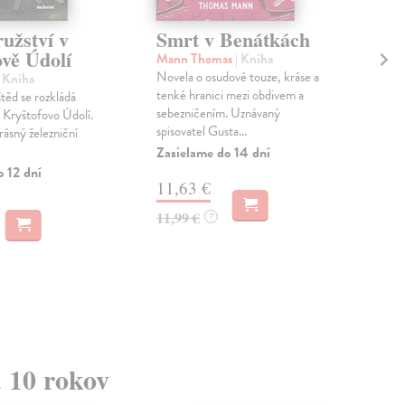
užství v
Smrt v Benátkách
AD
ově Údolí
v 
Mann Thomas
| Kniha
do
Novela o osudové touze, kráse a
| Kniha
tenké hranici mezi obdivem a
těd se rozkládá
Ptá
sebezničením. Uznávaný
 Kryštofovo Údolí.
kni
spisovatel Gusta...
rásný železniční
Knih
Zasielame do 14 dní
pro
o 12 dní
děts
11,63 €
Anal
11,99 €
?
5,
d 10 rokov