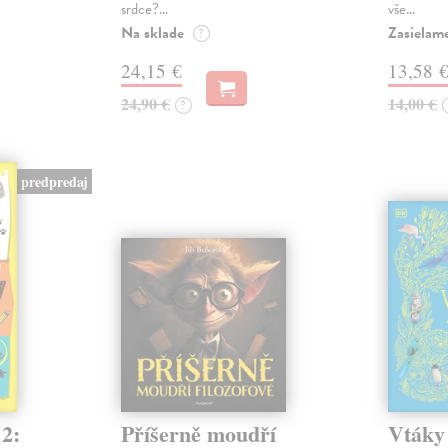
srdce?…
vše…
Na sklade
Zasielame
?
24,15 €
13,58 
24,90 €
14,00 €
?
predpredaj
 2:
Příšerně moudří
Vtáky 