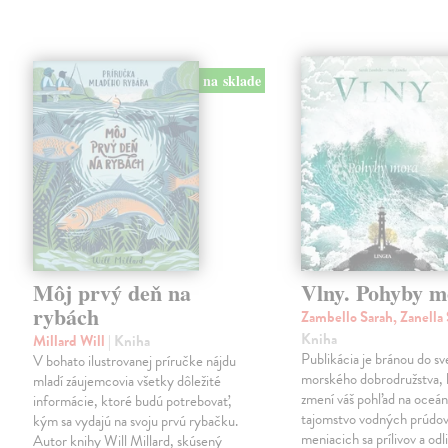
na sklade
Môj prvý deň na
Vlny. Pohyby m
rybách
Zambello Sarah, Zanella
Kniha
Millard Will
| Kniha
Publikácia je bránou do sv
V bohato ilustrovanej príručke nájdu
morského dobrodružstva, 
mladí záujemcovia všetky dôležité
zmení váš pohľad na oceá
informácie, ktoré budú potrebovať,
tajomstvo vodných prúdov
kým sa vydajú na svoju prvú rybačku.
meniacich sa prílivov a odl
Autor knihy Will Millard, skúsený