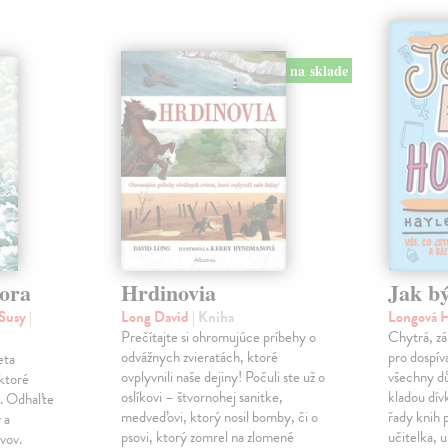
na sklade
ora
Hrdinovia
Jak bý
 Susy
|
Long David
| Kniha
Longová 
Prečítajte si ohromujúce príbehy o
Chytrá, zá
odvážnych zvieratách, ktoré
pro dospív
eta
ovplyvnili naše dejiny! Počuli ste už o
všechny dů
ktoré
oslíkovi – štvornohej sanitke,
kladou dív
n. Odhaľte
medveďovi, ktorý nosil bomby, či o
řady knih 
 a
psovi, ktorý zomrel na zlomené
učitelka, 
ivov.