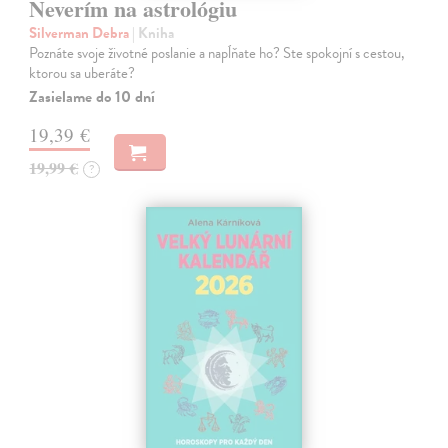
Neverím na astrológiu
Silverman Debra
| Kniha
Poznáte svoje životné poslanie a napĺňate ho? Ste spokojní s cestou,
ktorou sa uberáte?
Zasielame do 10 dní
19,39 €
19,99 €
?