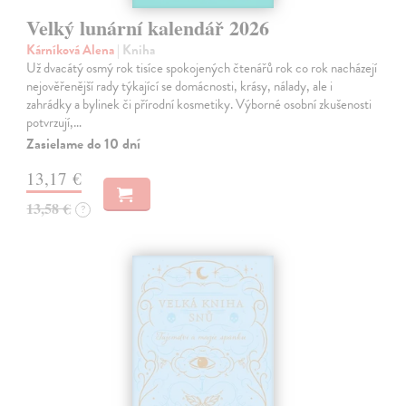
Velký lunární kalendář 2026
Kárníková Alena
| Kniha
Už dvacátý osmý rok tisíce spokojených čtenářů rok co rok nacházejí
nejověřenější rady týkající se domácnosti, krásy, nálady, ale i
zahrádky a bylinek či přírodní kosmetiky. Výborné osobní zkušenosti
potvrzují,…
Zasielame do 10 dní
13,17 €
13,58 €
?