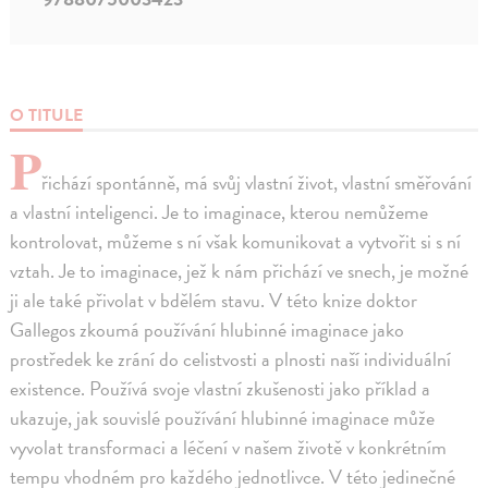
O TITULE
P
řichází spontánně, má svůj vlastní život, vlastní směřování
a vlastní inteligenci. Je to imaginace, kterou nemůžeme
kontrolovat, můžeme s ní však komunikovat a vytvořit si s ní
vztah. Je to imaginace, jež k nám přichází ve snech, je možné
ji ale také přivolat v bdělém stavu. V této knize doktor
Gallegos zkoumá používání hlubinné imaginace jako
prostředek ke zrání do celistvosti a plnosti naší individuální
existence. Používá svoje vlastní zkušenosti jako příklad a
ukazuje, jak souvislé používání hlubinné imaginace může
vyvolat transformaci a léčení v našem životě v konkrétním
tempu vhodném pro každého jednotlivce. V této jedinečné