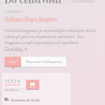
Cesta hlubinné
imaginace
Gallegos Eligio Stephen
Hlubinná imaginace je nejmocnějším nástrojem, který
máme při práci na dosažení své celistvosti. Tato
imaginace je spíš objevována, než vytvářena.
Čítať ďalej
↓
Kúpiť
Rezervovať v kníhkupectve
15,52 €
16,00 €
?
Zasielame do 12 dní