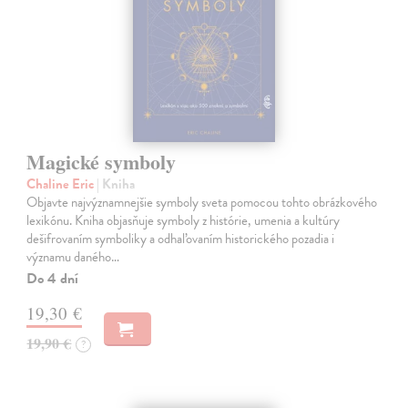
Magické symboly
Chaline Eric
| Kniha
Objavte najvýznamnejšie symboly sveta pomocou tohto obrázkového
lexikónu. Kniha objasňuje symboly z histórie, umenia a kultúry
dešifrovaním symboliky a odhaľovaním historického pozadia i
významu daného…
Do 4 dní
19,30 €
19,90 €
?