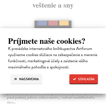
veštenie a sny
Príjmete naše cookies?
K prevádzke internetového kníhkupectva Artforum
využívame cookies slúžiace na zabezpečenie a meranie
funkčnosti, marketingové účely a zaistenie vášho
maximálneho pohodlia a spokojnosti.
Zrcadlo živého času
NASTAVENIA
SÚHLASÍM
Noe Miroslav
| Kniha
Zpívající mísa je symbolem rituálu, ve kterém se tichem a jeho
přechodnou fází - zvukem - obětuje čas. Zároveň představuje zrcadlo
pravé podstaty jedince, světa a vesmíru, i rozhraní neoddělitelného
stavu…