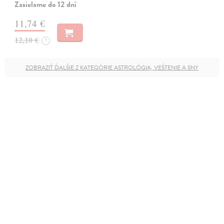
Zasielame do 12 dní
11,74 €
12,10 €
?
ZOBRAZIŤ ĎALŠIE Z KATEGÓRIE ASTROLÓGIA, VEŠTENIE A SNY