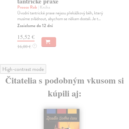
tantrické praxe
Pub
Pra
Preece Rob
| Kniha
Za
Úvodní tantrické praxe nejsou překážkový běh, který
musíme zvládnout, abychom se někam dostali. Je t...
20
Zasielame do 12 dní
21
15,52 €
16,00 €
?
High-contrast mode
Čitatelia s podobným vkusom si
kúpili aj: