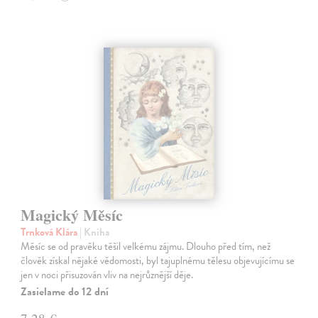
Magický Měsíc
Trnková Klára
| Kniha
Měsíc se od pravěku těšil velkému zájmu. Dlouho před tím, než
člověk získal nějaké vědomosti, byl tajuplnému tělesu objevujícímu se
jen v noci přisuzován vliv na nejrůznější děje.
Zasielame do 12 dní