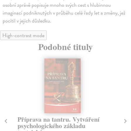
osobní zprávě popisuje mnoho svých cest s hlubinnou
imaginací podniknutých v průběhu celé řady let a změny, jež
pocítil v jejich důsledku.
High-contrast mode
Podobné tituly
Příprava na tantru. Vytváření
P
psychologického základu
Hel