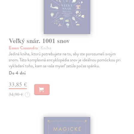
Veľký snár. 1001 snov
Eason Cassandra
| Kniha
Jediná kniha, ktorú potrebujete na to, aby ste porozumeli svojim
snom. Táto komplexná encyklopédia snov je ideálnou pomôckou pri
vykladaní toho, kam sa vaša myseľ zatúla počas spánku.
Do 4 dní
33,85 €
34,90 €
?