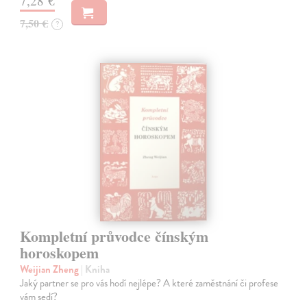
7,28 €
7,50 €
?
Kompletní průvodce čínským
horoskopem
Weijian Zheng
| Kniha
Jaký partner se pro vás hodí nejlépe? A které zaměstnání či profese
vám sedí?