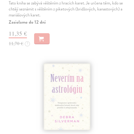
Tato kniha se zabývá věštěním z hracích karet. Je určena těm, kdo se
chtějí seznámit s věštěním z piketových (bridžových, kanastových) a
mariášových karet.
Zasielame do 12 dní
11,35 €
11,70 €
?