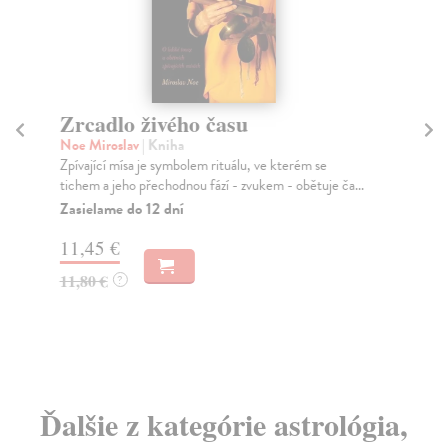
Zrcadlo živého času
Ti
h
Noe Miroslav
| Kniha
Zpívající mísa je symbolem rituálu, ve kterém se
Ha
tichem a jeho přechodnou fází - zvukem - obětuje ča...
Vše
Zasielame do 12 dní
Do
30
11,45 €
16
11,80 €
?
17
Ďalšie z kategórie astrológia,