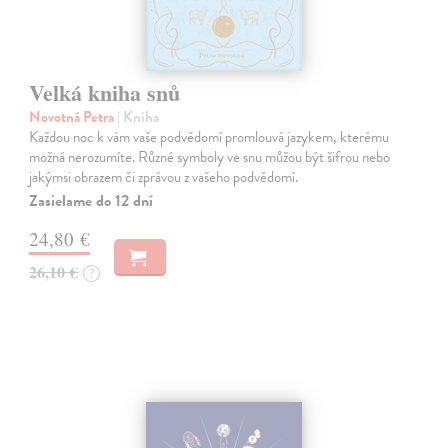
Velká kniha snů
Novotná Petra
| Kniha
Každou noc k vám vaše podvědomí promlouvá jazykem, kterému
možná nerozumíte. Různé symboly ve snu můžou být šifrou nebo
jakýmsi obrazem či zprávou z vašeho podvědomí.
Zasielame do 12 dní
24,80 €
26,10 €
?