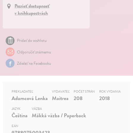
Pozrieť dostupnosť
v kníhkupectvách
Pridať do wishlistu
Odporučiť známemu
Zdielať na Facebooku
PREKLADATEĽ
VYDAVATEĽ
POČET STRÁN
ROK VYDANIA
Adamcová Lenka
Maitrea
208
2018
JAZYK
VÄZBA
Čeština
Mäkká väzba / Paperback
EAN
9788075003423