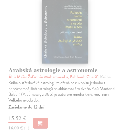
Arabská astrologie a astronomie
Ábú Mašar Žafar bin Muhammad a, Bahbouh Charif
| Kniha
Kniha o středověké astrologii založená na rukopisu jednoho z
nejvýznamnějších astrologů na abbásovském dvoře. Abú Macšar al-
Balachí (Albumasar, z.885) je autorem mnoha knih, mezi nimi
Velkého úvodu do…
Zasielame do 12 dní
15,52 €
16,00 €
?