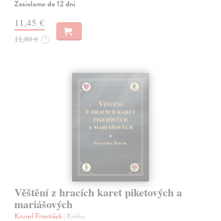
Zasielame do 12 dní
11,45 €
11,80 €
?
Věštění z hracích karet piketových a
mariášových
Kruml František
| Kniha