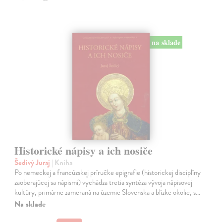
na sklade
Historické nápisy a ich nosiče
Šedivý Juraj
| Kniha
Po nemeckej a francúzskej príručke epigrafie (historickej disciplíny
zaoberajúcej sa nápismi) vychádza tretia syntéza vývoja nápisovej
kultúry, primárne zameraná na územie Slovenska a blízke okolie, s…
Na sklade