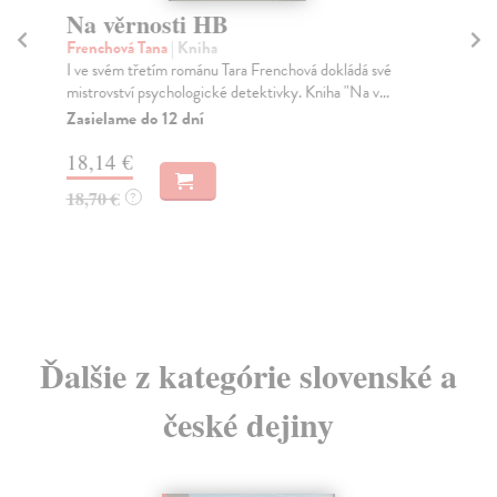
Na věrnosti HB
K
Frenchová Tana
| Kniha
Če
I ve svém třetím románu Tara Frenchová dokládá své
Běh
mistrovství psychologické detektivky. Kniha "Na v...
Čes
cha
Zasielame do 12 dní
Za
18,14 €
14
18,70 €
?
14
Ďalšie z kategórie slovenské a
české dejiny