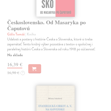
Československo. Od Masaryka po
Čaputovú
Gális Tomáš
| Kniha
Udalosti a postavy z histórie Česka a Slovenska, ktoré si treba
zapamätať. Tento knižný výber pozostáva z textov o spoločnej i
paralelnej histórii Česka a Slovenska od roku 1918 po súčasnosť.
Na sklade
16,39 €
16,90 €
?