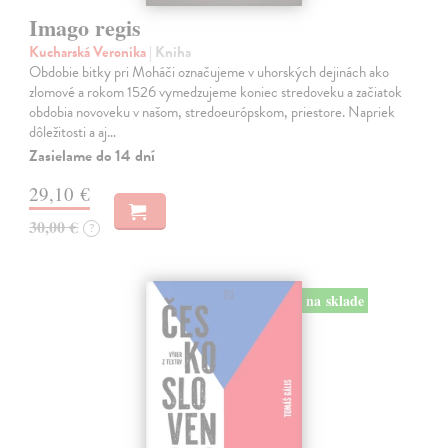
Imago regis
Kucharská Veronika
| Kniha
Obdobie bitky pri Moháči označujeme v uhorských dejinách ako
zlomové a rokom 1526 vymedzujeme koniec stredoveku a začiatok
obdobia novoveku v našom, stredoeurópskom, priestore. Napriek
dôležitosti a aj…
Zasielame do 14 dní
29,10 €
30,00 €
?
na sklade