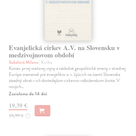
Evanjelická cirkev A.V. na Slovensku v
medzivojnovom období
Sokolová Milena
| Kniha
Koniec prvej svetovej vojny a následné geopolitické zmeny v strednej
Európe znamenali pre evanjelikov a. v. žijúcich na území Slovenska
zásadný obrat v ich dovtedajšom cirkevno-náboženskom živote. V
nových…
Zasielame do 14 dní
19,39 €
19,99 €
?