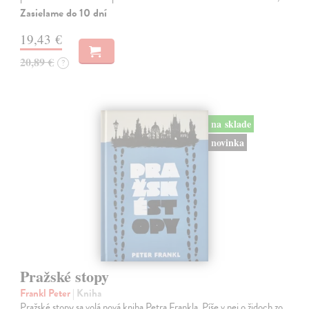
Zasielame do 10 dní
19,43 €
20,89 €
?
na sklade
novinka
Pražské stopy
Frankl Peter
| Kniha
Pražské stopy sa volá nová kniha Petra Frankla. Píše v nej o židoch zo