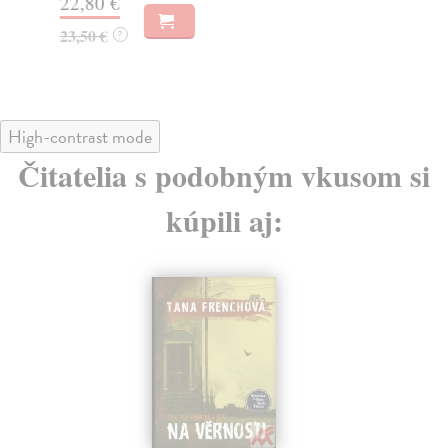
22,80 €
26
23,50 €
?
28
High-contrast mode
Čitatelia s podobným vkusom si
kúpili aj: