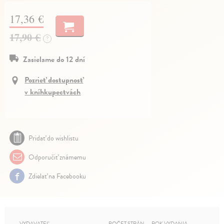
17,36 €
17,90 €
?
Zasielame do 12 dní
Pozrieť dostupnosť
v kníhkupectvách
Pridať do wishlistu
Odporučiť známemu
Zdielať na Facebooku
VYDAVATEĽ
POČET STRÁN
ROK VYDANIA