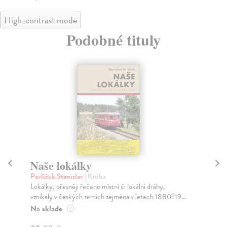
High-contrast mode
Podobné tituly
Naše lokálky
H
P
Pavlíček Stanislav
| Kniha
Lokálky, přesněji řečeno místní či lokální dráhy,
Be
vznikaly v českých zemích zejména v letech 1880?19...
Na sklade
Na
?