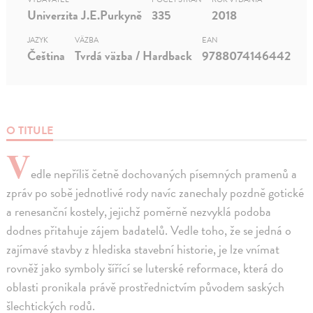
Univerzita J.E.Purkyně
335
2018
JAZYK
VÄZBA
EAN
Čeština
Tvrdá väzba / Hardback
9788074146442
O TITULE
V
edle nepříliš četně dochovaných písemných pramenů a
zpráv po sobě jednotlivé rody navíc zanechaly pozdně gotické
a renesanční kostely, jejichž poměrně nezvyklá podoba
dodnes přitahuje zájem badatelů. Vedle toho, že se jedná o
zajímavé stavby z hlediska stavební historie, je lze vnímat
rovněž jako symboly šířící se luterské reformace, která do
oblasti pronikala právě prostřednictvím původem saských
šlechtických rodů.