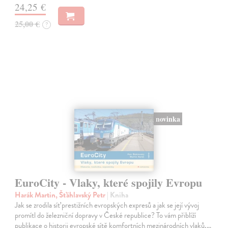
24,25 €
25,00 €
?
novinka
EuroCity - Vlaky, které spojily Evropu
Harák Martin, Šťáhlavský Petr
| Kniha
Jak se zrodila síť prestižních evropských expresů a jak se její vývoj
promítl do železniční dopravy v České republice? To vám přiblíží
publikace o historii evropské sítě komfortních mezinárodních vlaků,…