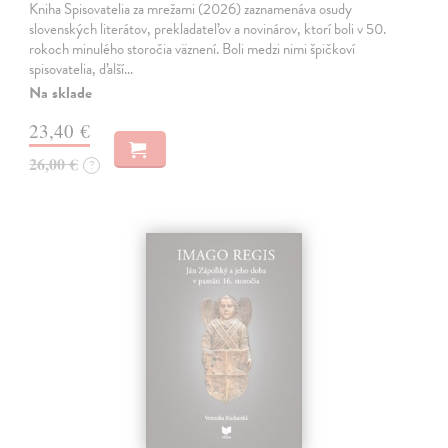
Kniha Spisovatelia za mrežami (2026) zaznamenáva osudy
slovenských literátov, prekladateľov a novinárov, ktorí boli v 50.
rokoch minulého storočia väznení. Boli medzi nimi špičkoví
spisovatelia, ďalší…
Na sklade
23,40 €
26,00 €
?