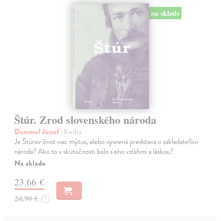
na sklade
Štúr. Zrod slovenského národa
Demmel József
| Kniha
Je Štúrov život viac mýtus, alebo vysnená predstava o zakladateľovi
národa? Ako to v skutočnosti bolo s eho vzťahmi a láskou?
Na sklade
23,66 €
24,90 €
?