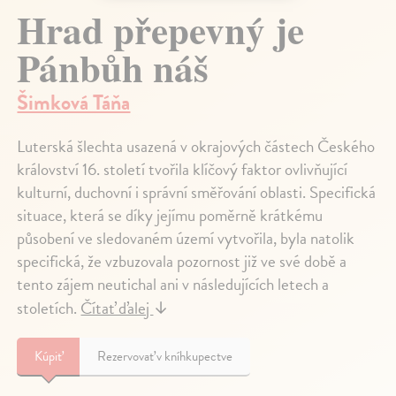
Hrad přepevný je
Pánbůh náš
Šimková Táňa
Luterská šlechta usazená v okrajových částech Českého
království 16. století tvořila klíčový faktor ovlivňující
kulturní, duchovní i správní směřování oblasti. Specifická
situace, která se díky jejímu poměrně krátkému
působení ve sledovaném území vytvořila, byla natolik
specifická, že vzbuzovala pozornost již ve své době a
tento zájem neutichal ani v následujících letech a
stoletích.
Čítať ďalej
↓
Kúpiť
Rezervovať v kníhkupectve