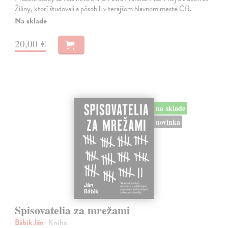
Žiliny, ktorí študovali a pôsobili v terajšom hlavnom meste ČR.
Na sklade
20,00 €
na sklade
novinka
Spisovatelia za mrežami
Bábik Ján
| Kniha