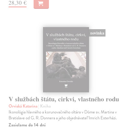
28,30 €
novinka
V službách štátu, cirkvi, vlastného rodu
Orviská Katarína
| Kniha
Ikonológia hlavného a korunovačného oltára v Dóme sv. Martina v
Bratislave od G. R. Donnera a jeho objednávateľ Imrich Esterházi.
Zasielame do 14 dní