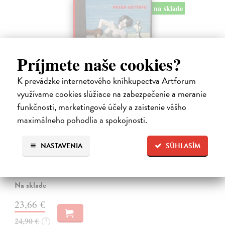
na sklade
Príjmete naše cookies?
K prevádzke internetového kníhkupectva Artforum
využívame cookies slúžiace na zabezpečenie a meranie
funkčnosti, marketingové účely a zaistenie vášho
Studne mútne
maximálneho pohodlia a spokojnosti.
Getting Peter
| Kniha
Sú ikonickými postavami našej kultúry. Postavili im sochy a
NASTAVENIA
SÚHLASÍM
pomenovali po nich ulice, majú svoje nespochybniteľné miesto v
lexikónoch literatúry aj učebniciach, slovenské moderné umenie sa
bez nich nedá…
Na sklade
23,66 €
24,90 €
?