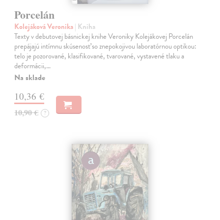
Porcelán
Kolejáková Veronika
| Kniha
Texty v debutovej básnickej knihe Veroniky Kolejákovej Porcelán
prepájajú intímnu skúsenosť so znepokojivou laboratórnou optikou:
telo je pozorované, klasifikované, tvarované, vystavené tlaku a
deformácii,…
Na sklade
10,36 €
10,90 €
?