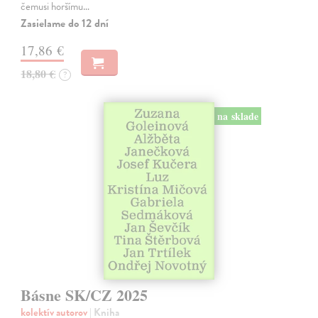
čemusi horšímu…
Zasielame do 12 dní
17,86 €
18,80 €
?
na sklade
Básne SK/CZ 2025
kolektív autorov
| Kniha