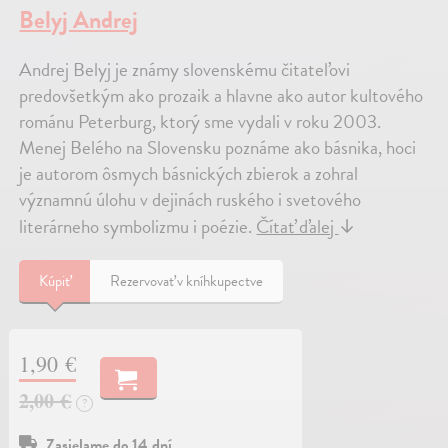
Belyj Andrej
Andrej Belyj je známy slovenskému čitateľovi
predovšetkým ako prozaik a hlavne ako autor kultového
románu Peterburg, ktorý sme vydali v roku 2003.
Menej Belého na Slovensku poznáme ako básnika, hoci
je autorom ôsmych básnických zbierok a zohral
významnú úlohu v dejinách ruského i svetového
literárneho symbolizmu i poézie.
Čítať ďalej
↓
Kúpiť
Rezervovať v kníhkupectve
1,90 €
2,00 €
?
Zasielame do 14 dní