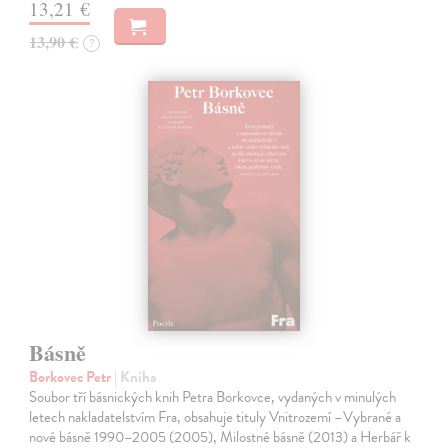
13,21 €
13,90 €
?
Básně
Borkovec Petr
| Kniha
Soubor tří básnických knih Petra Borkovce, vydaných v minulých
letech nakladatelstvím Fra, obsahuje tituly Vnitrozemí –Vybrané a
nové básně 1990–2005 (2005), Milostné básně (2013) a Herbář k