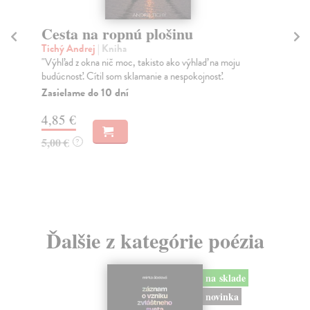
Cesta na ropnú plošinu
S
Tichý Andrej
| Kniha
Ch
"Výhľad z okna nič moc, takisto ako výhlaď na moju
Aut
budúcnosť. Cítil som sklamanie a nespokojnosť.
mem
Zasielame do 10 dní
Do
4,85 €
8,
5,00 €
8,
?
Ďalšie z kategórie poézia
na sklade
novinka