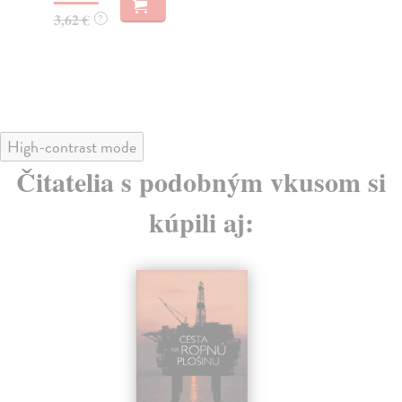
3,62 €
3,
?
High-contrast mode
Čitatelia s podobným vkusom si
kúpili aj: