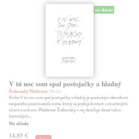
na sklade
V tú noc som spal postojačky a hladný
Švábenský Waldemar
| Kniha
Kniha V tú noc som spal postojačky a hladný je poetickým denníkom
nespavého pozorovateľa sveta, ktorý sa prebíja životom s otvorenými
očami a srdcom. Waldemar Švábenský v nej destiluje desať rokov
básnických…
Na sklade
14,85 €