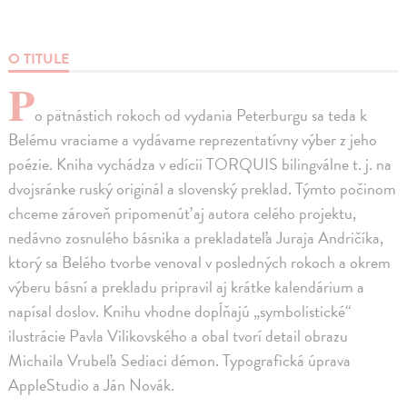
O TITULE
P
o pätnástich rokoch od vydania Peterburgu sa teda k
Belému vraciame a vydávame reprezentatívny výber z jeho
poézie. Kniha vychádza v edícii TORQUIS bilingválne t. j. na
dvojsránke ruský originál a slovenský preklad. Týmto počinom
chceme zároveň pripomenúť aj autora celého projektu,
nedávno zosnulého básnika a prekladateľa Juraja Andričíka,
ktorý sa Belého tvorbe venoval v posledných rokoch a okrem
výberu básní a prekladu pripravil aj krátke kalendárium a
napísal doslov. Knihu vhodne dopĺňajú „symbolistické“
ilustrácie Pavla Vilikovského a obal tvorí detail obrazu
Michaila Vrubeľa Sediaci démon. Typografická úprava
AppleStudio a Ján Novák.