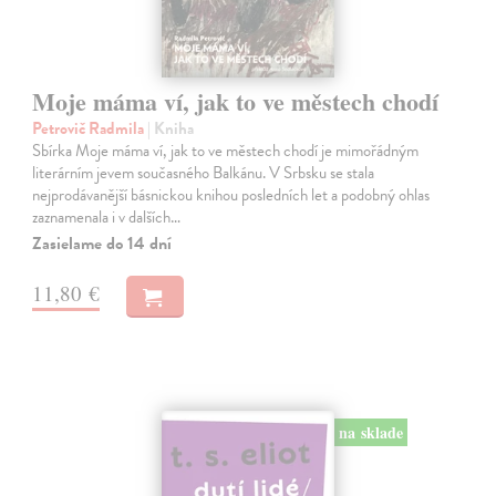
Moje máma ví, jak to ve městech chodí
Petrovič Radmila
| Kniha
Sbírka Moje máma ví, jak to ve městech chodí je mimořádným
literárním jevem současného Balkánu. V Srbsku se stala
nejprodávanější básnickou knihou posledních let a podobný ohlas
zaznamenala i v dalších…
Zasielame do 14 dní
11,80 €
na sklade