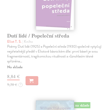
Dutí lidé / Popeleční středa
Eliot T. S.
| Kniha
Poémy Dutí lidé (1925) a Popeleční středa (1930) společně vytyčují
nejzřetelnější předěl v Eliotově básnickém díle: první báseň je svou
fragmentárností, tragikomickou rituálností a různohlasím těsně
spřízněna…
Na sklade
8,84 €
9,30 €
?
na sklade