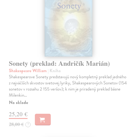
Sonety (preklad: Andričík Marián)
Shakespeare William
| Kniha
Shakespearove Sonety predstavujú nový kompletný preklad jedného
z najväčších skvostov svetovej lyriky, Shakespearových Sonetov (154
sonetov v rozsahu 2 155 veršov); k nim je priradený preklad básne
Milenkin…
Na sklade
25,20 €
28,00 €
?