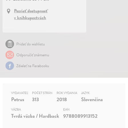
Pozrieť dostupnosť
v kníhkupectvách
Pridať do wishlistu
Odporučiť známemu
Zdielať na Facebooku
VYDAVATEĽ
POČET STRÁN
ROK VYDANIA
JAZYK
Petrus
313
2018
Slovenčina
VÄZBA
EAN
Tvrdá väzba / Hardback
9788089913152