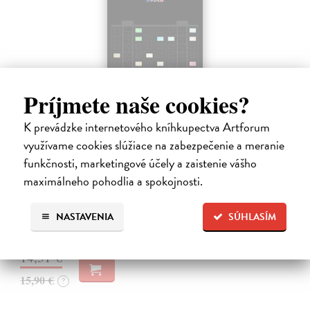
Príjmete naše cookies?
K prevádzke internetového kníhkupectva Artforum
Záznam o vzniku zvláštneho sveta
využívame cookies slúžiace na zabezpečenie a meranie
Ábelová Mirka
| Kniha
funkčnosti, marketingové účely a zaistenie vášho
Po úspešných a vypredaných básnických zbierkach Striptíz, Na!,
maximálneho pohodlia a spokojnosti.
Básničky pre domáce paničky, Večný pocit nedele a Dom, vydáva
slovenská poetka Mirka Ábelová novú básnickú zbierku. Záznam o
vzniku zvláštneho…
NASTAVENIA
SÚHLASÍM
Na sklade
14,31 €
15,90 €
?