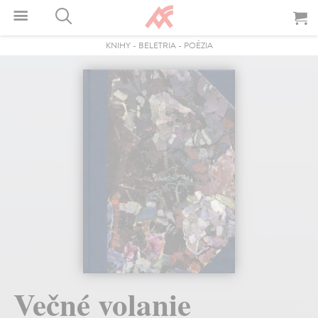
KNIHY
-
BELETRIA
-
POÉZIA
Večné volanie