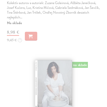
Kolektív autorov a autoriek: Zuzana Goleinová, Alžběta Janečková,
Josef Kučera, Luz, Kristína Mičová, Gabriela Sedmáková, Jan Ševčík,
Tina Štěrbová, Jan Trtílek, Ondřej Novotný Zborník desiatich
najlepších…
Na sklade
8,98 €
9,45 €
?
na sklade