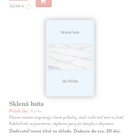
34,90 €
?
Sklená huta
Púček Ján
| Kniha
Rôzne miesta rozprávajú rôzne príbehy, stačí rozhrnúť zem a čítať.
Kdekoľvek sa pozrieme, nájdeme jazvy po dotyku s dejinami.
Dodávateľ nemá titul na sklade. Dodanie do cca. 30 dní.