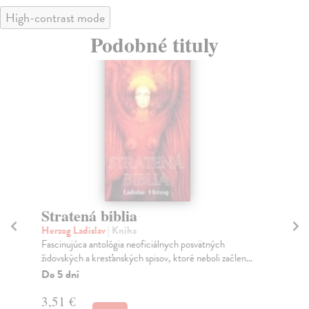
High-contrast mode
Podobné tituly
Stratená biblia
K
Herzog Ladislav
| Kniha
Ru
Fascinujúca antológia neoficiálnych posvätných
Bás
židovských a kresťanských spisov, ktoré neboli začlen...
far
Do 5 dní
Za
3,51 €
2,