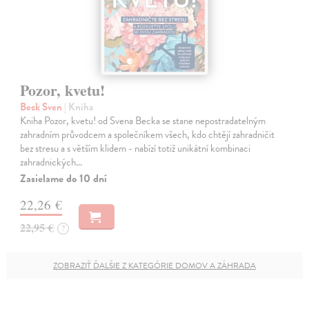
Pozor, kvetu!
Beck Sven
| Kniha
Kniha Pozor, kvetu! od Svena Becka se stane nepostradatelným
zahradním průvodcem a společníkem všech, kdo chtějí zahradničit
bez stresu a s větším klidem - nabízí totiž unikátní kombinaci
zahradnických…
Zasielame do 10 dní
22,26 €
22,95 €
?
ZOBRAZIŤ ĎALŠIE Z KATEGÓRIE DOMOV A ZÁHRADA