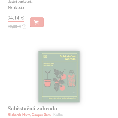
vlastní venkovní…
Na sklade
34,14 €
35,20 €
?
Soběstačná zahrada
Richards Huw, Cooper Sam
| Kniha