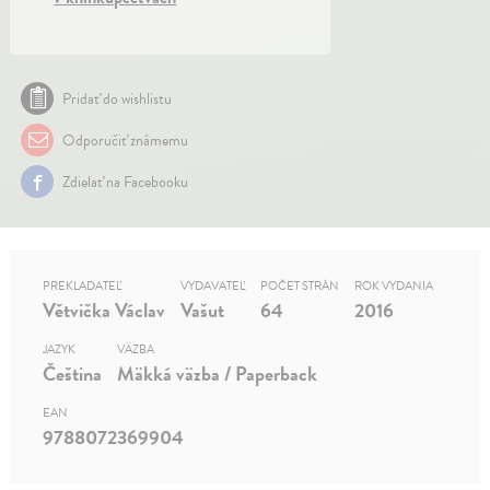
Pridať do wishlistu
Odporučiť známemu
Zdielať na Facebooku
PREKLADATEĽ
VYDAVATEĽ
POČET STRÁN
ROK VYDANIA
Větvička Václav
Vašut
64
2016
JAZYK
VÄZBA
Čeština
Mäkká väzba / Paperback
EAN
9788072369904