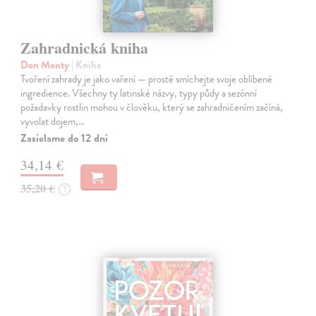
Zahradnická kniha
Don Monty
| Kniha
Tvoření zahrady je jako vaření — prostě smíchejte svoje oblíbené
ingredience. Všechny ty latinské názvy, typy půdy a sezónní
požadavky rostlin mohou v člověku, který se zahradničením začíná,
vyvolat dojem,…
Zasielame do 12 dní
34,14 €
35,20 €
?