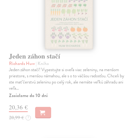
Jeden záhon stačí
Richards Huw
| Kniha
Jeden záhon stačí! Vypestujte si oveľa viac zeleniny, na menšom
priestore, s menšou námahou, ale s o to väčšou radosťou. Chceli by
ste mať čerstvú zeleninu po celý rok, ale nemáte veľkú záhradu ani
veľa…
Zasielame do 10 dní
20,36 €
20,99 €
?