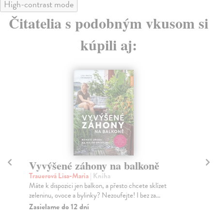
High-contrast mode
Čitatelia s podobným vkusom si
kúpili aj:
Vyvýšené záhony na balkoně
J
Trauerová Lisa-Maria
| Kniha
Ma
Máte k dispozici jen balkon, a přesto chcete sklízet
Zah
zeleninu, ovoce a bylinky? Nezoufejte! I bez za...
pře
Zasielame do 12 dní
Za