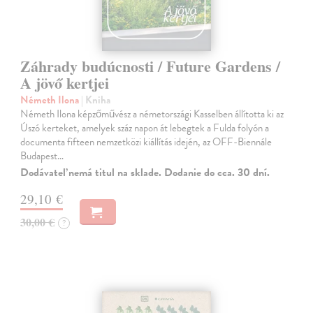
Záhrady budúcnosti / Future Gardens /
A jövő kertjei
Németh Ilona
| Kniha
Németh Ilona képzőművész a németországi Kasselben állította ki az
Úszó kerteket, amelyek száz napon át lebegtek a Fulda folyón a
documenta fifteen nemzetközi kiállítás idején, az OFF-Biennále
Budapest…
Dodávateľ nemá titul na sklade. Dodanie do cca. 30 dní.
29,10 €
30,00 €
?