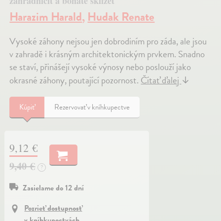
zahradničit a bohatě sklízet
Harazim Harald
,
Hudak Renate
Vysoké záhony nejsou jen dobrodiním pro záda, ale jsou
v zahradě i krásným architektonickým prvkem. Snadno
se staví, přinášejí vysoké výnosy nebo poslouží jako
okrasné záhony, poutající pozornost.
Čítať ďalej
↓
Kúpiť
Rezervovať v kníhkupectve
9,12 €
9,40 €
?
Zasielame do 12 dní
Pozrieť dostupnosť
v kníhkupectvách