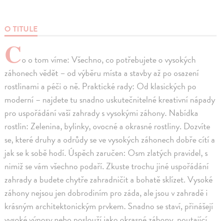
O TITULE
C
o o tom víme: Všechno, co potřebujete o vysokých
záhonech vědět – od výběru místa a stavby až po osazení
rostlinami a péči o ně. Praktické rady: Od klasických po
moderní – najdete tu snadno uskutečnitelné kreativní nápady
pro uspořádání vaší zahrady s vysokými záhony. Nabídka
rostlin: Zelenina, bylinky, ovocné a okrasné rostliny. Dozvíte
se, které druhy a odrůdy se ve vysokých záhonech dobře cítí a
jak se k sobě hodí. Úspěch zaručen: Osm zlatých pravidel, s
nimiž se vám všechno podaří. Zkuste trochu jiné uspořádání
zahrady a budete chytře zahradničit a bohatě sklízet. Vysoké
záhony nejsou jen dobrodiním pro záda, ale jsou v zahradě i
krásným architektonickým prvkem. Snadno se staví, přinášejí
vysoké výnosy nebo poslouží jako okrasné záhony, poutající