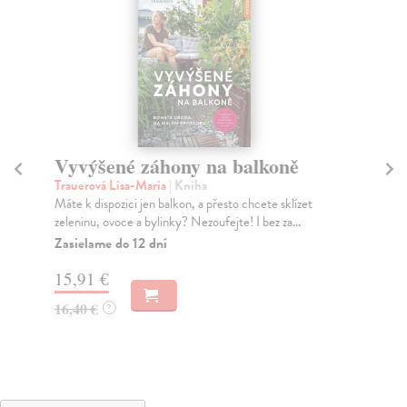
Vyvýšené záhony na balkoně
Pě
Trauerová Lisa-Maria
| Kniha
Bla
Máte k dispozici jen balkon, a přesto chcete sklízet
Mo
zeleninu, ovoce a bylinky? Nezoufejte! I bez za...
shr
zko.
Zasielame do 12 dní
Za
15,91 €
11
16,40 €
?
11