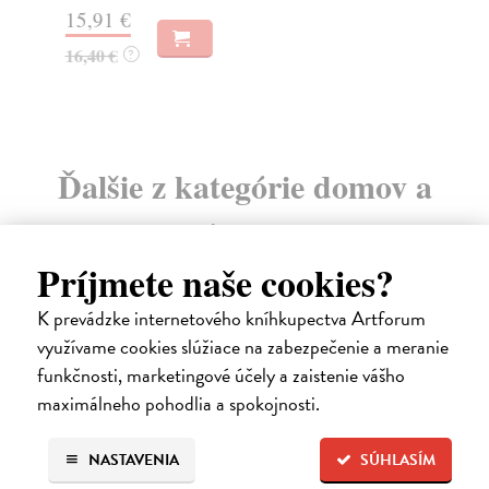
15,91 €
18
16,40 €
18
?
Ďalšie z kategórie domov a
záhrada
Príjmete naše cookies?
K prevádzke internetového kníhkupectva Artforum
využívame cookies slúžiace na zabezpečenie a meranie
funkčnosti, marketingové účely a zaistenie vášho
maximálneho pohodlia a spokojnosti.
NASTAVENIA
SÚHLASÍM