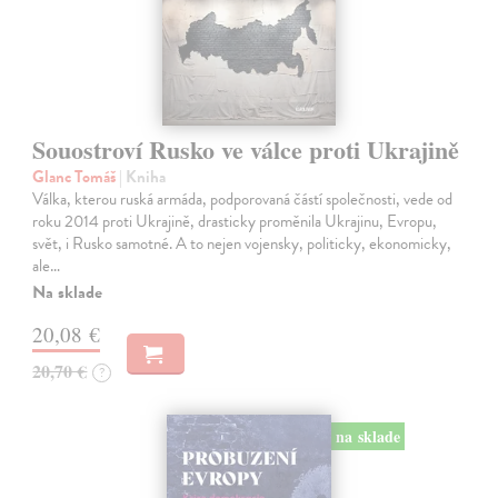
Souostroví Rusko ve válce proti Ukrajině
Glanc Tomáš
| Kniha
Válka, kterou ruská armáda, podporovaná částí společnosti, vede od
roku 2014 proti Ukrajině, drasticky proměnila Ukrajinu, Evropu,
svět, i Rusko samotné. A to nejen vojensky, politicky, ekonomicky,
ale…
Na sklade
20,08 €
20,70 €
?
na sklade