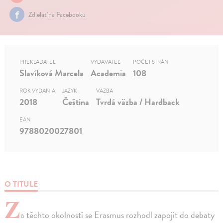
Zdielať na Facebooku
PREKLADATEĽ
VYDAVATEĽ
POČET STRÁN
Slavíková Marcela
Academia
108
ROK VYDANIA
JAZYK
VÄZBA
2018
Čeština
Tvrdá väzba / Hardback
EAN
9788020027801
O TITULE
Z
a těchto okolností se Erasmus rozhodl zapojit do debaty