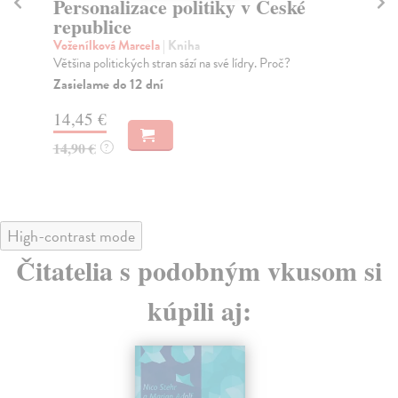
Válka světů
Vá
Hanuš Jiří
| Kniha
Fu
Pod názvem Válka světů se skrývají eseje, úvahy a
S n
glosy, většinou publikované v časopise Kontexty, v...
kří
Zasielame do 12 dní
Na
13,58 €
19
14,00 €
20
?
High-contrast mode
Čitatelia s podobným vkusom si
kúpili aj:
na sklade