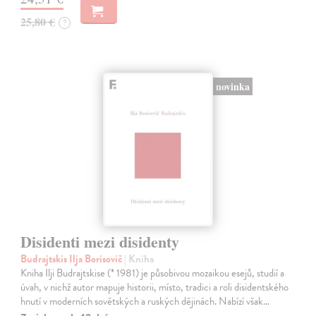
25,80 €
?
novinka
Disidenti mezi disidenty
Budrajtskis Ilja Borisovič
| Kniha
Kniha Ilji Budrajtskise (* 1981) je působivou mozaikou esejů, studií a
úvah, v nichž autor mapuje historii, místo, tradici a roli disidentského
hnutí v moderních sovětských a ruských dějinách. Nabízí však…