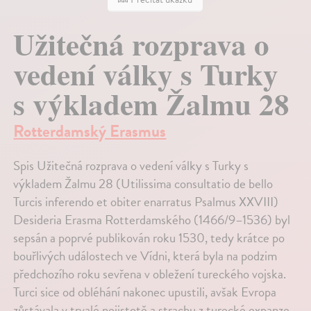
Užitečná rozprava o
vedení války s Turky
s výkladem Žalmu 28
Rotterdamský Erasmus
Spis Užitečná rozprava o vedení války s Turky s
výkladem Žalmu 28 (Utilissima consultatio de bello
Turcis inferendo et obiter enarratus Psalmus XXVIII)
Desideria Erasma Rotterdamského (1466/9–1536) byl
sepsán a poprvé publikován roku 1530, tedy krátce po
bouřlivých událostech ve Vídni, která byla na podzim
předchozího roku sevřena v obležení tureckého vojska.
Turci sice od obléhání nakonec upustili, avšak Evropa
zůstávala v trvalé nejistotě a strachu z turecké expanze.