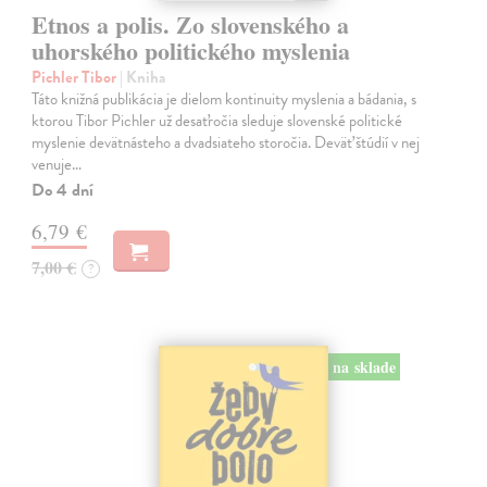
Etnos a polis. Zo slovenského a
uhorského politického myslenia
Pichler Tibor
| Kniha
Táto knižná publikácia je dielom kontinuity myslenia a bádania, s
ktorou Tibor Pichler už desaťročia sleduje slovenské politické
myslenie devätnásteho a dvadsiateho storočia. Deväť štúdií v nej
venuje…
Do 4 dní
6,79 €
7,00 €
?
na sklade