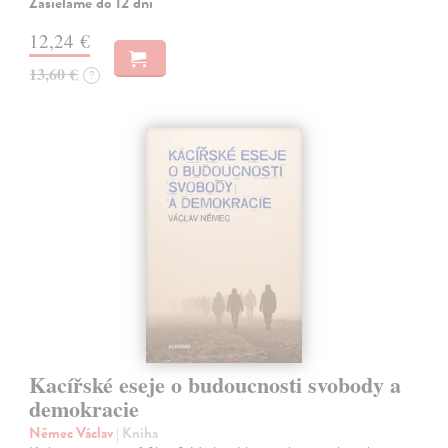
Zasielame do 12 dní
12,24 €
13,60 €
?
Kacířské eseje o budoucnosti svobody a
demokracie
Němec Václav
| Kniha