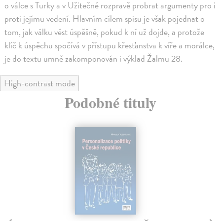
o válce s Turky a v Užitečné rozpravě probrat argumenty pro i
proti jejímu vedení. Hlavním cílem spisu je však pojednat o
tom, jak válku vést úspěšně, pokud k ní už dojde, a protože
klíč k úspěchu spočívá v přístupu křesťanstva k víře a morálce,
je do textu umně zakomponován i výklad Žalmu 28.
High-contrast mode
Podobné tituly