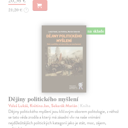
20,56 €
21,20 €
?
na sklade
Dějiny politického myšlení
Valeš Lukáš, Květina Jan, Sekerák Marián
| Kniha
Dějiny politického myšlení jsou klíčovým oborem politologie, z něhož
se tato věda zrodila a který má zásadní vliv na naše vnímání
nejdůležitějších politických kategorií jako je stát, moc, zájem,