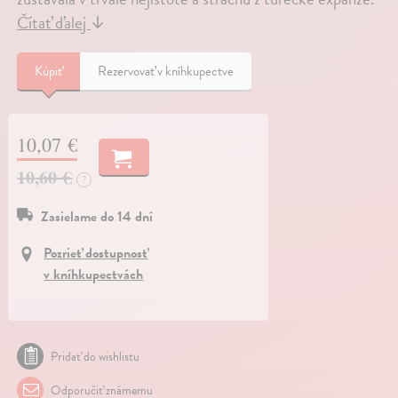
Čítať ďalej
↓
Kúpiť
Rezervovať v kníhkupectve
10,07 €
10,60 €
?
Zasielame do 14 dní
Pozrieť dostupnosť
v kníhkupectvách
Pridať do wishlistu
Odporučiť známemu