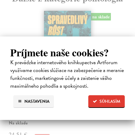
na sklade
Príjmete naše cookies?
K prevádzke internetového kníhkupectva Artforum
využívame cookies slúžiace na zabezpečenie a meranie
funkčnosti, marketingové účely a zaistenie vášho
maximálneho pohodlia a spokojnosti.
Spravedlivý růst
Prokop Daniel
| Kniha
NASTAVENIA
SÚHLASÍM
Rovné šance, efektivní reformy a prosperita širší společnosti jako lék
na politickou strnulost Česko si udržuje spoustu drahých
nespravedlností. Chudé děti mají malou šanci získat kvalitní vzdělání.
Na sklade
24,51 €