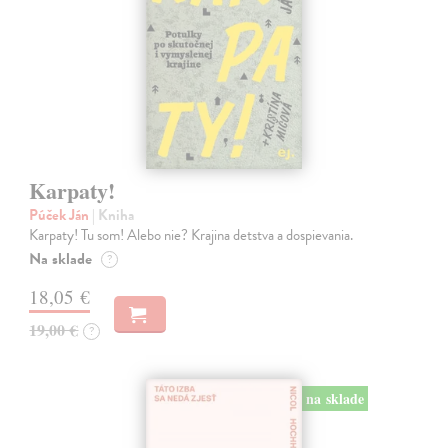
Karpaty!
Púček Ján
| Kniha
Karpaty! Tu som! Alebo nie? Krajina detstva a dospievania.
Na sklade
?
18,05 €
19,00 €
?
na sklade