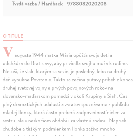
Tvrdá väzba / Hardback
9788082020208
O TITULE
V
auguste 1944 matka Mária opúšťa svoje deti a
odchádza do Bratislavy, aby priviedla svojho muža k rodine.
Netuší, že vlak, ktorým sa vezie, je posledný, lebo na druhý
deň vypukne Povstanie. Takto sa začína pútavý príbeh z konca
druhej svetovej vojny a prvých povojnových rokov na
slovensko-maďarskom pomedzí v okolí Krupiny a Šiah. Čas
plný dramatických udalostí a zvratov spoznávame z pohľadu
mladej Ilonky, ktorá často preberá zodpovednosť nielen za
sestru, ale v neskoršom období i za vlastnú rodinu. Napriek
chudobe a ťažkým podmienkam Ilonka zažíva mnoho