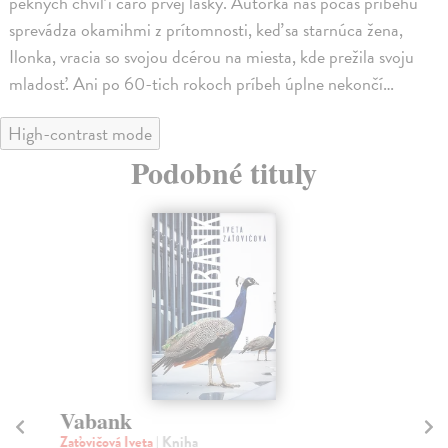
pekných chvíľ i čaro prvej lásky. Autorka nás počas príbehu
sprevádza okamihmi z prítomnosti, keď sa starnúca žena,
Ilonka, vracia so svojou dcérou na miesta, kde prežila svoju
mladosť. Ani po 60-tich rokoch príbeh úplne nekončí…
High-contrast mode
Podobné tituly
Vabank
N
Zaťovičová Iveta
| Kniha
Puc