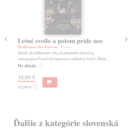
Letné svetlo a potom príde noc
E
sl
Stefánsson Jón Kalman
| Kniha
Island, deväťdesiate roky dvadsiateho storočia,
Kra
nastupujúca finančná expanzia a následný krach. Malá...
His
ven
Na sklade
?
Do
10,80 €
7,
12,00 €
?
7,
Ďalšie z kategórie slovenská