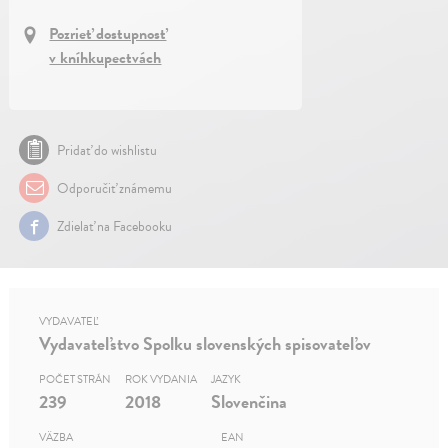
Pozrieť dostupnosť
v kníhkupectvách
Pridať do wishlistu
Odporučiť známemu
Zdielať na Facebooku
VYDAVATEĽ
Vydavateľstvo Spolku slovenských spisovateľov
POČET STRÁN
ROK VYDANIA
JAZYK
239
2018
Slovenčina
VÄZBA
EAN