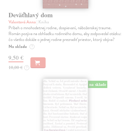
Deväťhlavý dom
Valentová Anna
| Kniha
Príbeh o mnohodetnej rodine, dospievaní, náboženskej traume.
Román pozýva na obhliadku rodinného domu, aby zodpovedal otázku:
čo všetko dokáže o jednej rodine prezradiť priestor, ktorý obýva?
Na sklade
?
9,50 €
10,00 €
?
na sklade