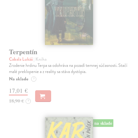
Terpentín
Cabala Lukáš
| Kniha
Zrodenie hrdinu Terpa sa odohráva na pozadí temnej súčasnosti. Stačí
malé preklopenie a z reality sa stáva dystópia.
Na sklade
?
17,01 €
18,90 €
?
na sklade