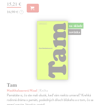
15,21 €
16,90 €
?
na sklade
novinka
Tam
Hochholczerová Nicol
| Kniha
Pamätáte si, čo ste mali obuté, keď vám niekto umieral? Krehká
rodinná dráma o pamäti, posledných dňoch blízkeho a o tom, čo sa
zmení pre tie, ktoré tu zostali.