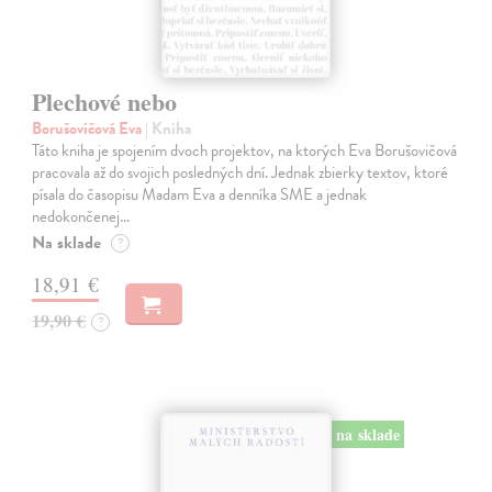
Plechové nebo
Borušovičová Eva
| Kniha
Táto kniha je spojením dvoch projektov, na ktorých Eva Borušovičová
pracovala až do svojich posledných dní. Jednak zbierky textov, ktoré
písala do časopisu Madam Eva a denníka SME a jednak
nedokončenej…
Na sklade
?
18,91 €
19,90 €
?
na sklade