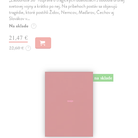
„Zabudnuté zlo“ rozpráva o tragických udalostiach z obdobia druhej
svetovej vojny a krátko po nej. Na príbehoch postáv sa objavujú
tragédie, ktoré postihli Židov, Nemcov, Maďarov, Čechov aj
Slovákov v…
Na sklade
?
21,47 €
22,60 €
?
na sklade