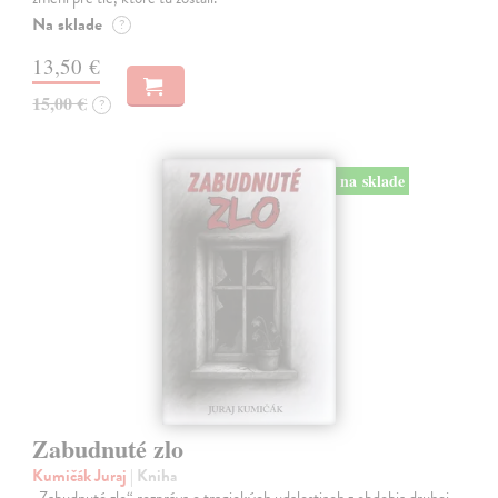
Na sklade
?
13,50 €
15,00 €
?
na sklade
Zabudnuté zlo
Kumičák Juraj
| Kniha