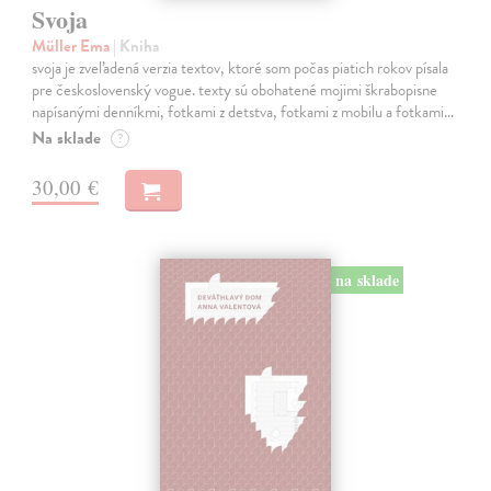
Svoja
Müller Ema
| Kniha
svoja je zveľadená verzia textov, ktoré som počas piatich rokov písala
pre československý vogue. texty sú obohatené mojimi škrabopisne
napísanými denníkmi, fotkami z detstva, fotkami z mobilu a fotkami…
Na sklade
?
30,00 €
na sklade