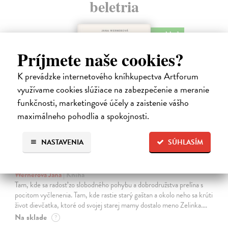
beletria
na sklade
Príjmete naše cookies?
K prevádzke internetového kníhkupectva Artforum
využívame cookies slúžiace na zabezpečenie a meranie
funkčnosti, marketingové účely a zaistenie vášho
maximálneho pohodlia a spokojnosti.
NASTAVENIA
SÚHLASÍM
Kolotočárka
Wernerová Jana
| Kniha
Tam, kde sa radosť zo slobodného pohybu a dobrodružstva prelína s
pocitom vyčlenenia. Tam, kde rastie starý gaštan a okolo neho sa krúti
život dievčatka, ktoré od svojej starej mamy dostalo meno Zelinka.…
Na sklade
?