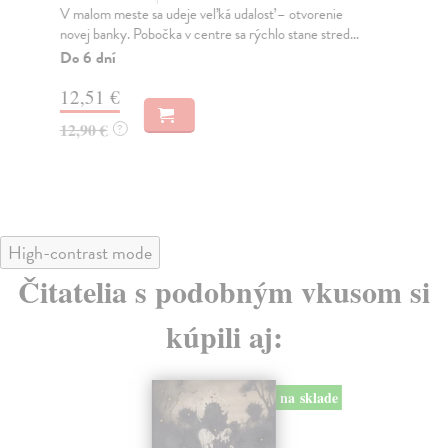
V malom meste sa udeje veľká udalosť – otvorenie
Ned
novej banky. Pobočka v centre sa rýchlo stane stred...
tex
Puc
Do 6 dní
Do
12,51 €
14
12,90 €
?
14
High-contrast mode
Čitatelia s podobným vkusom si
kúpili aj:
na sklade