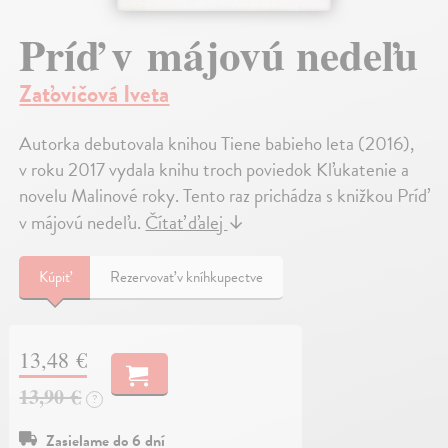
Príď v májovú nedeľu
Zaťovičová Iveta
Autorka debutovala knihou Tiene babieho leta (2016),
v roku 2017 vydala knihu troch poviedok Kľukatenie a
novelu Malinové roky. Tento raz prichádza s knižkou Príď
v májovú nedeľu.
Čítať ďalej
↓
Kúpiť
Rezervovať v kníhkupectve
13,48 €
13,90 €
?
Zasielame do 6 dní