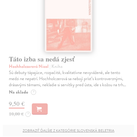
Táto izba sa nedá zjesť
Hochholczerová Nicol
| Kniha
Sú debuty tápajúce, rozpačité, kvalitatívne nevyvážené, ale tento
medzi ne nepatrí. Hochholczerová sa nebojí prísť s kontroverznými,
drásavými témami, nekladie si servítky pred ústa, ide s kožou na trh…
Na sklade
?
9,50 €
10,00 €
?
ZOBRAZIŤ ĎALŠIE Z KATEGÓRIE SLOVENSKÁ BELETRIA