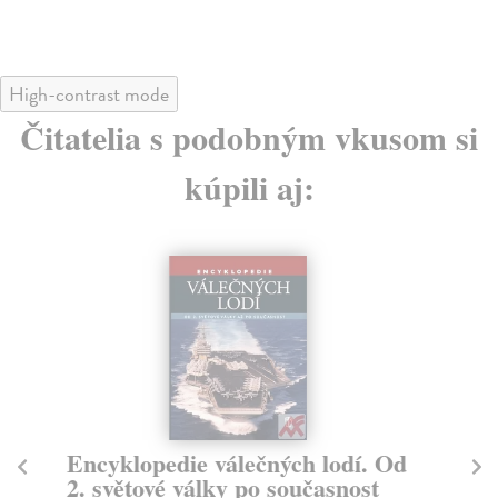
High-contrast mode
Čitatelia s podobným vkusom si
kúpili aj:
Hvězdné války
V
Kužel Stanislav
| Kniha
Hrb