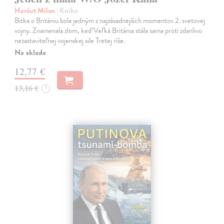
Herčut Milan
| Kniha
Bitka o Britániu bola jedným z najzásadnejších momentov 2. svetovej
vojny. Znamenala zlom, keď Veľká Británia stála sama proti zdanlivo
nezastaviteľnej vojenskej sile Tretej ríše.
Na sklade
12,77 €
13,16 €
?