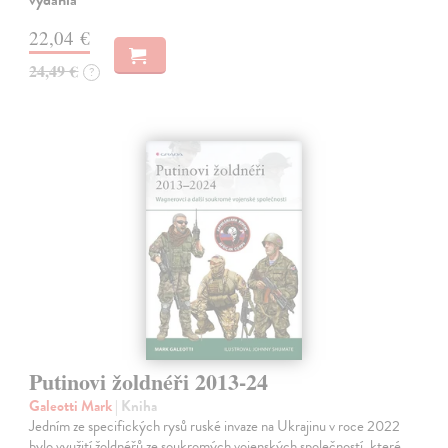
22,04 €
24,49 €
?
Putinovi žoldnéři 2013-24
Galeotti Mark
| Kniha
Jedním ze specifických rysů ruské invaze na Ukrajinu v roce 2022
bylo využití žoldnéřů ze soukromých vojenských společností, které