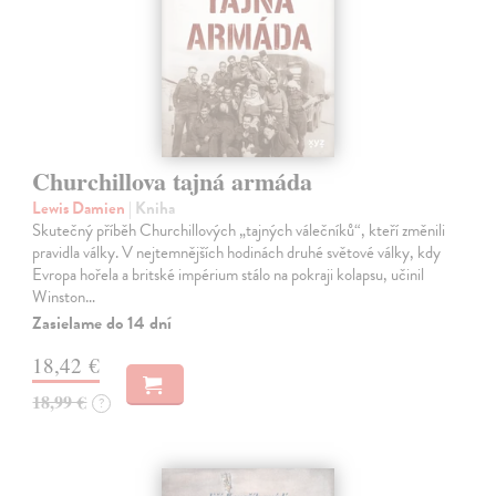
Churchillova tajná armáda
Lewis Damien
| Kniha
Skutečný příběh Churchillových „tajných válečníků“, kteří změnili
pravidla války. V nejtemnějších hodinách druhé světové války, kdy
Evropa hořela a britské impérium stálo na pokraji kolapsu, učinil
Winston…
Zasielame do 14 dní
18,42 €
18,99 €
?