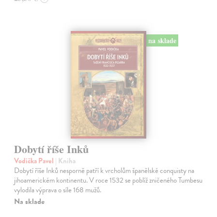
na sklade
Dobytí říše Inků
Vodička Pavel
| Kniha
Dobytí říše Inků nesporně patří k vrcholům španělské conquisty na
jihoamerickém kontinentu. V roce 1532 se poblíž zničeného Tumbesu
vylodila výprava o síle 168 mužů.
Na sklade