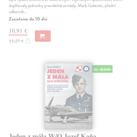
doplňovaly jednotky pravidelné armády. Mark Galeotti, přední
odborník…
Zasielame do 10 dní
10,91 €
11,25 €
?
na sklade
Jeden z mála W/O Jozef Kaňa