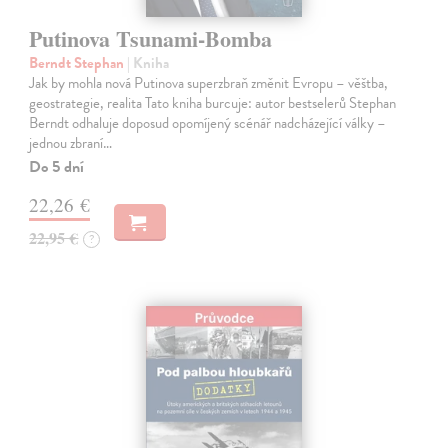
Putinova Tsunami-Bomba
Berndt Stephan
| Kniha
Jak by mohla nová Putinova superzbraň změnit Evropu – věštba,
geostrategie, realita Tato kniha burcuje: autor bestselerů Stephan
Berndt odhaluje doposud opomíjený scénář nadcházející války –
jednou zbraní…
Do 5 dní
22,26 €
22,95 €
?