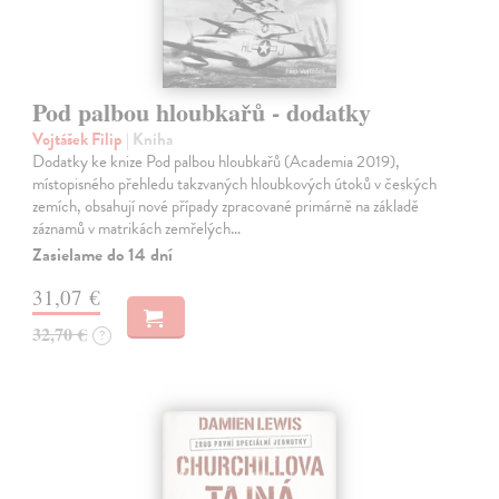
Pod palbou hloubkařů - dodatky
Vojtášek Filip
| Kniha
Dodatky ke knize Pod palbou hloubkařů (Academia 2019),
místopisného přehledu takzvaných hloubkových útoků v českých
zemích, obsahují nové případy zpracované primárně na základě
záznamů v matrikách zemřelých…
Zasielame do 14 dní
31,07 €
32,70 €
?