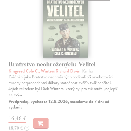
Bratrstvo neohrožených: Velitel
Kingseed Cole C., Winters Richard Davis
| Kniha
Zvěčněni jako Bratrstvo neohrožených podávali při osvobozování
Evropy bezprecedentní důkazy statečnosti tváří v tvář nepříteli.
Jejich velitelem byl Dick Winters, který byl pro své muže „nejlepší
bojový…
Predpredaj, vychádza 12.8.2026, zasielame do 7 dní od
vydania
16,46 €
18,70 €
?