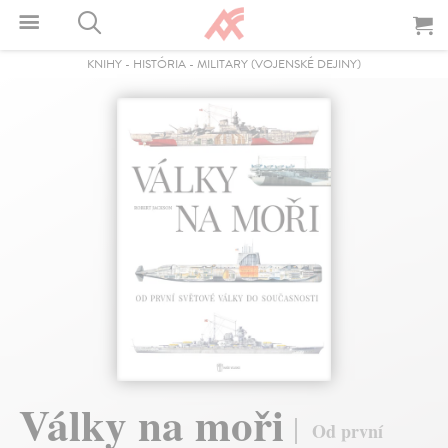
KNIHY
-
HISTÓRIA
-
MILITARY (VOJENSKÉ DEJINY)
Války na moři
Od první