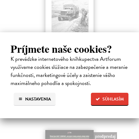
Príjmete naše cookies?
Ako Rusi veľkú vojnu vyhrali...
K prevádzke internetového kníhkupectva Artforum
Kumičák Juraj
| Kniha
Celé desaťročia sovietska, a následne ruská propaganda vykresľovali
využívame cookies slúžiace na zabezpečenie a meranie
históriu Sovietskeho zväzu v pozitívnych či hrdinských podobách.
funkčnosti, marketingové účely a zaistenie vášho
Napriek tomu sa našli v ZSSR či Rusku historici či novinári, ktorí
maximálneho pohodlia a spokojnosti.
mali…
Na sklade
NASTAVENIA
SÚHLASÍM
11,99 €
predpredaj