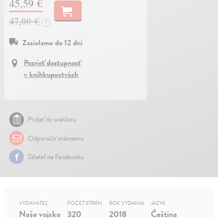
45,59 €
47,00 €
?
Zasielame do 12 dní
Pozrieť dostupnosť
v kníhkupectvách
Pridať do wishlistu
Odporučiť známemu
Zdielať na Facebooku
VYDAVATEĽ
POČET STRÁN
ROK VYDANIA
JAZYK
Naše vojsko
320
2018
Čeština