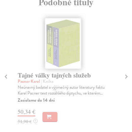
Podobné tituly
Tajné války tajných služeb
Tř
Pacner Karel
| Kniha
Wa
Neúnavný badatel a výjimečný autor literatury faktu
Kni
Karel Pacner text rozsáhlého diptychu, ve kterém...
vál
Zasielame do 14 dní
Za
50,34 €
76
51,90 €
78
?