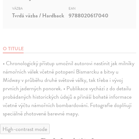
VÄZBA
EAN
Tvrdá väzba / Hardback
9788020617040
O TITULE
• Chronologický přístup umožnil autorovi nastínit jak milníky
námořních válek včetně potopení Bismarcku a bitvy u
Midway v průběhu druhé světové války, tak třeba i vývoj
prvních jaderných ponorek. • Publikace vychází z do detailu
probádaných historických údajů a přináší bohaté informace
včetně výčtu námořních bombardování. Fotografie doplňují
speciálně zhotovené barevné mapy.
High-contrast mode