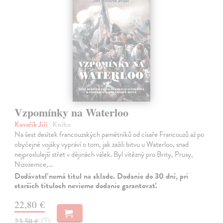
Vzpomínky na Waterloo
Kovařík Jiří
| Kniha
Na šest desítek francouzských pamětníků od císaře Francouzů až po
obyčejné vojáky vypráví o tom, jak zažili bitvu u Waterloo, snad
nejproslulejší střet v dějinách válek. Byl vítězný pro Brity, Prusy,
Nizozemce,…
Dodávateľ nemá titul na sklade. Dodanie do 30 dní, pri
starších tituloch nevieme dodanie garantovať.
22,80 €
23,50 €
?