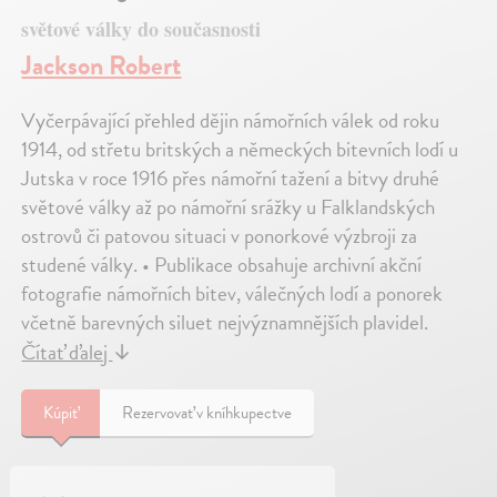
světové války do současnosti
Jackson Robert
Vyčerpávající přehled dějin námořních válek od roku
1914, od střetu britských a německých bitevních lodí u
Jutska v roce 1916 přes námořní tažení a bitvy druhé
světové války až po námořní srážky u Falklandských
ostrovů či patovou situaci v ponorkové výzbroji za
studené války. • Publikace obsahuje archivní akční
fotografie námořních bitev, válečných lodí a ponorek
včetně barevných siluet nejvýznamnějších plavidel.
Čítať ďalej
↓
Kúpiť
Rezervovať v kníhkupectve