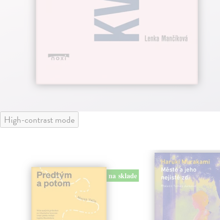
High-contrast mode
na sklade