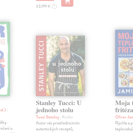
12,99 €
?
Stanley Tucci: U
Moja 
jednoho stolu
fritéz
ed.)
|
Tucci Stanley
| Kniha
Oliver Ja
díky
Autor vás prostřednictvím
Rýchla a p
ničení o
autentických receptů,
teplovzduš