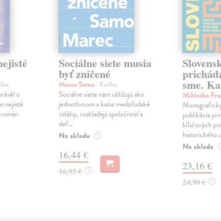
ejisté
Sociálne siete musia
Slovens
byť zničené
prichád
sme. Ka
iha
Marec Samo
| Kniha
právěl o
Sociálne siete nám ubližujú ako
Mikloško Fra
o nejisté
jednotlivcom a kazia medziľudské
Monograficky
ý román
vzťahy, rozkladajú spoločnosť a
publikácia pri
def...
kľúčových pr
historického u
Na sklade
?
Na sklade
16,44 €
23,16 €
16,95 €
?
24,90 €
?