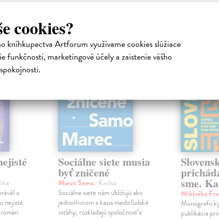
atelia s podobným vkusom si kúpili
še cookies?
na sklade
na sklade
ho kníhkupectva Artforum využívame cookies slúžiace
novinka
e funkčnosti, marketingové účely a zaistenie vášho
spokojnosti.
ejisté
Sociálne siete musia
Slovens
byť zničené
prichád
sme. Ka
iha
Marec Samo
| Kniha
právěl o
Sociálne siete nám ubližujú ako
Mikloško Fra
o nejisté
jednotlivcom a kazia medziľudské
Monograficky
ý román
vzťahy, rozkladajú spoločnosť a
publikácia pri