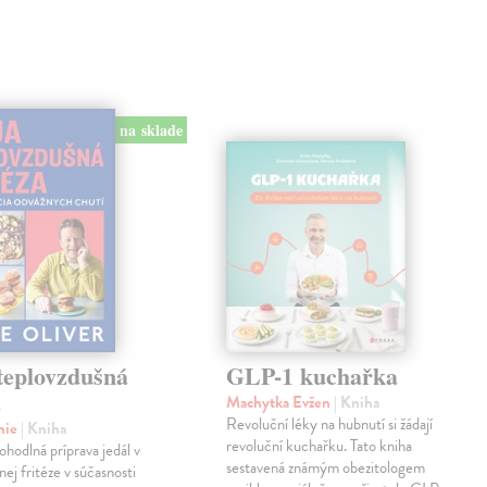
na sklade
teplovzdušná
GLP-1 kuchařka
a
Machytka Evžen
| Kniha
Revoluční léky na hubnutí si žádají
mie
| Kniha
revoluční kuchařku. Tato kniha
ohodlná príprava jedál v
sestavená známým obezitologem
nej fritéze v súčasnosti