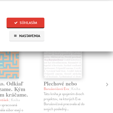
 aj:
na sklade
na sklade
SÚHLASÍM
NASTAVENIA
ko. Odkiaľ
Plechové nebo
Po
zame. Kým
Borušovičová Eva
| Kniha
Kun
m kráčame.
Táto kniha je spojením dvoch
Poma
projektov, na ktorých Eva
čty
ntišek
| Kniha
Borušovičová pracovala až do
naps
 spracovaná
svojich posledný...
česk
náša súbor esejí o