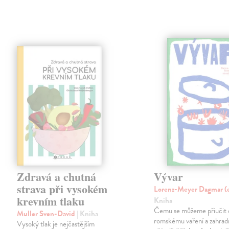
Zdravá a chutná
Vývar
strava při vysokém
Lorenz-Meyer Dagmar (
krevním tlaku
Kniha
Čemu se můžeme přiučit 
Muller Sven-David
| Kniha
romskému vaření a zahrad
Vysoký tlak je nejčastějším