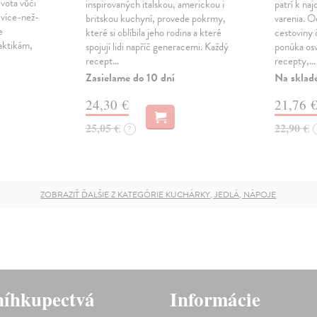
ivota vůči
inspirovaných italskou, americkou i
patrí k na
 více-než-
britskou kuchyní, provede pokrmy,
varenia. O
e
které si oblíbila jeho rodina a které
cestoviny 
aktikám,
spojují lidi napříč generacemi. Každý
ponúka os
recept…
recepty,…
Zasielame do 10 dní
Na sklad
24,30 €
21,76 
25,05 €
22,90 €
?
ZOBRAZIŤ ĎALŠIE Z KATEGÓRIE KUCHÁRKY, JEDLÁ, NÁPOJE
íhkupectvá
Informácie