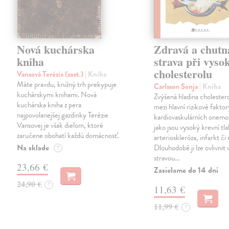
Nová kuchárska
Zdravá a chutn
kniha
strava při vys
cholesterolu
Vansová Terézia (zost.)
| Kniha
Máte pravdu, knižný trh prekypuje
Carlsson Sonja
| Kniha
kuchárskymi knihami. Nová
Zvýšená hladina cholestero
kuchárska kniha z pera
mezi hlavní rizikové faktor
najpovolanejšej gazdinky Terézie
kardiovaskulárních onemo
Vansovej je však dielom, ktoré
jako jsou vysoký krevní tla
zaručene obohatí každú domácnosť.
arterioskleróza, infarkt či
Na sklade
Dlouhodobě ji lze ovlivnit
?
stravou…
23,66 €
Zasielame do 14 dní
24,90 €
?
11,63 €
11,99 €
?