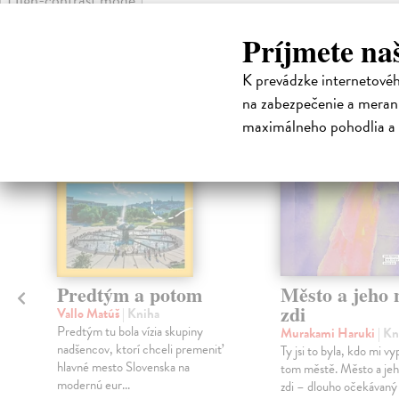
Čit
Príjmete na
K prevádzke internetové
na zabezpečenie a merani
na sklade
maximálneho pohodlia a 
Predtým a potom
Město a jeho n
zdi
Vallo Matúš
| Kniha
Predtým tu bola vízia skupiny
Murakami Haruki
| Kn
nadšencov, ktorí chceli premeniť
Ty jsi to byla, kdo mi vy
hlavné mesto Slovenska na
tom městě. Město a jeh
modernú eur...
zdi – dlouho očekávan