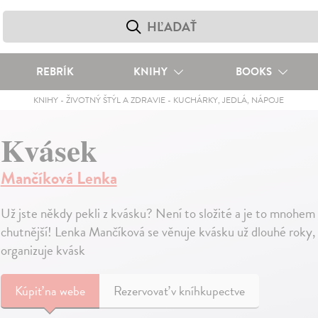
REBRÍK
KNIHY
BOOKS
KNIHY
-
ŽIVOTNÝ ŠTÝL A ZDRAVIE
-
KUCHÁRKY, JEDLÁ, NÁPOJE
Kvásek
Mančíková Lenka
Už jste někdy pekli z kvásku? Není to složité a je to mnohem z
chutnější! Lenka Mančíková se věnuje kvásku už dlouhé roky,
organizuje kvásk
Kúpiť
na webe
Rezervovať v kníhkupectve