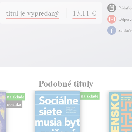
Pridať d
titul je vypredaný
13,11 €
Odporuč
Zdielať 
Podobné tituly
na sklade
na sklade
novinka