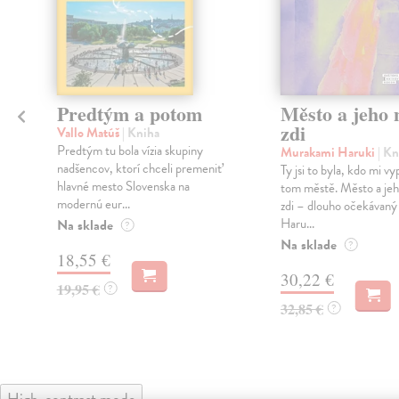
Predtým a potom
Město a jeho n
zdi
Vallo Matúš
| Kniha
Predtým tu bola vízia skupiny
Murakami Haruki
| Kn
nadšencov, ktorí chceli premeniť
Ty jsi to byla, kdo mi vy
hlavné mesto Slovenska na
tom městě. Město a jeh
modernú eur...
zdi – dlouho očekávan
Haru...
Na sklade
?
Na sklade
?
18,55 €
30,22 €
19,95 €
?
32,85 €
?
High-contrast mode