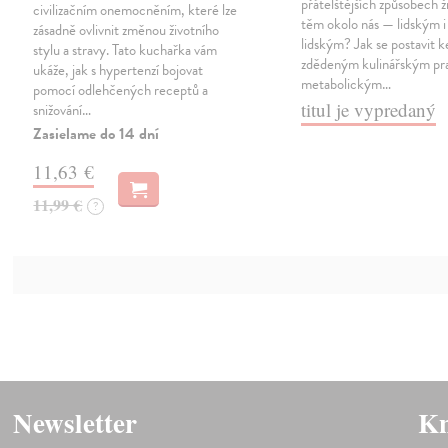
přátelštějších způsobech ž
civilizačním onemocněním, které lze
těm okolo nás — lidským i
zásadně ovlivnit změnou životního
lidským? Jak se postavit k
stylu a stravy. Tato kuchařka vám
zdědeným kulinářským pr
ukáže, jak s hypertenzí bojovat
metabolickým…
pomocí odlehčených receptů a
titul je vypredaný
snižování…
Zasielame do 14 dní
11,63 €
11,99 €
?
Newsletter
Kn