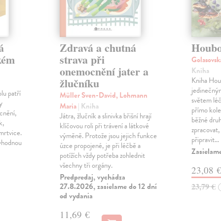
á
Zdravá a chutná
Houbo
okém
strava při
Golasovs
onemocnění jater a
Kniha
žlučníku
Kniha Houb
jedinečný
lu patří
Müller Sven-David, Lohmann
světem léč
y
Maria
| Kniha
přímo kole
cnění,
Játra, žlučník a slinivka břišní hrají
běžné druh
k,
klíčovou roli při trávení a látkové
zpracovat,
 mrtvice.
výměně. Protože jsou jejich funkce
připravit…
 vhodnou
úzce propojené, je při léčbě a
Zasielam
potížích vždy potřeba zohlednit
všechny tři orgány.
23,08 
Predpredaj, vychádza
27.8.2026, zasielame do 12 dní
23,79 €
od vydania
11,69 €