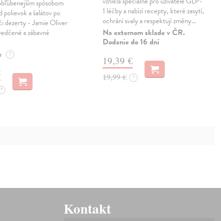
vznikla speciálně pro uživatele GLP-
jobľúbenejším spôsobom
1 léčby a nabízí recepty, které zasytí,
d polievok a šalátov po
ochrání svaly a respektují změny…
či dezerty - Jamie Oliver
Na externom sklade v ČR.
vedčené a zábavné
Dodanie do 16 dní
e
?
19,39 €
€
19,99 €
?
?
Kontakt