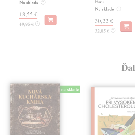
Haru...
Na sklade
?
Na sklade
?
18,55 €
30,22 €
19,95 €
?
32,85 €
?
Ďal
na sklade