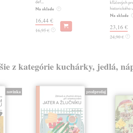
def...
kľúčových pr
historického u
Na sklade
?
Na sklade
16,44 €
23,16 €
16,95 €
?
24,90 €
?
šie z kategórie kuchárky, jedlá, ná
novinka
predpredaj