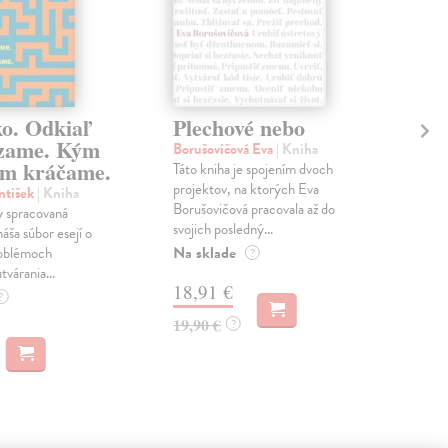
ko. Odkiaľ
Plechové nebo
Po
zame. Kým
Borušovičová Eva
| Kniha
Kun
m kráčame.
Táto kniha je spojením dvoch
Poma
projektov, na ktorých Eva
čty
ntišek
| Kniha
Borušovičová pracovala až do
naps
 spracovaná
svojich posledný...
česk
náša súbor esejí o
Na sklade
Na 
oblémoch
?
tvárania...
18,91 €
14
?
19,90 €
15,
?