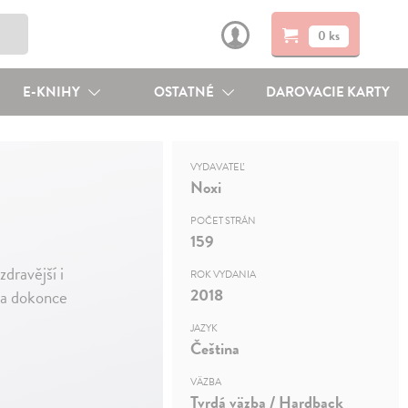
0 ks
E-KNIHY
OSTATNÉ
DAROVACIE KARTY
VYDAVATEĽ
Noxi
POČET STRÁN
159
dravější i
ROK VYDANIA
2018
 a dokonce
JAZYK
Čeština
VÄZBA
Tvrdá väzba / Hardback