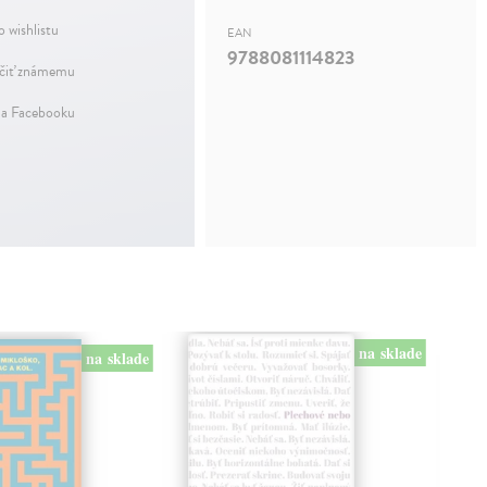
o wishlistu
EAN
9788081114823
iť známemu
na Facebooku
na sklade
na sklade