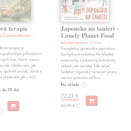
vá terapie
Japonsko na tanieri -
Lonely Planet Food
ká Čechová Monika
|
kolektív autorov
| Kniha
ová terapie je
Kompletný sprievodca japonskou
m praktickým průvodcem
kuchyňou a etiketou Ak hľadáte
ivých hub, které rostou
autentický a jedinečný kulinársky
m nás. Ukáže vám, jak
zážitok, ale neviete, kde začať,
y správně poznat, sbírat a
bedeker Japonsko na tanieri je pre
 a především jak z nich
vás tou správnou voľbou.
Na sklade
?
e do 10 dní
22,21 €
€
22,90 €
?
?