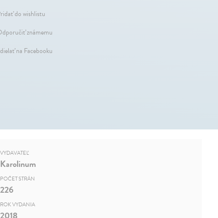
ridať do wishlistu
dporučiť známemu
dielať na Facebooku
VYDAVATEĽ
Karolinum
POČET STRÁN
226
ROK VYDANIA
2018