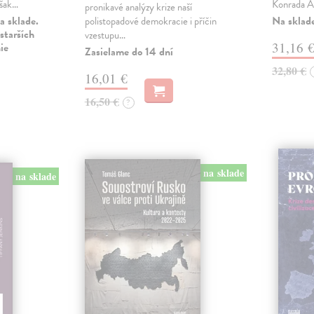
však…
Konrada A
pronikavé analýzy krize naší
a sklade.
Na sklad
polistopadové demokracie i příčin
starších
vzestupu…
31,16 
ie
Zasielame do 14 dní
32,80 €
16,01 €
16,50 €
?
na sklade
na sklade