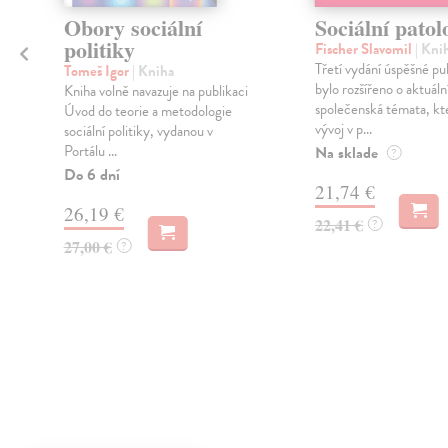
Obory sociální
Sociální patol
politiky
Fischer Slavomil
| Kni
Třetí vydání úspěšné pu
Tomeš Igor
| Kniha
bylo rozšířeno o aktuáln
Kniha volně navazuje na publikaci
společenská témata, kte
Úvod do teorie a metodologie
vývoj v p...
sociální politiky, vydanou v
Portálu ...
Na sklade
?
Do 6 dní
21,74 €
26,19 €
22,41 €
?
27,00 €
?