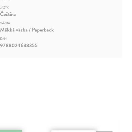
JAZYK
Čeština
VÄZBA
Mäkká väzba / Paperback
EAN
9788024638355