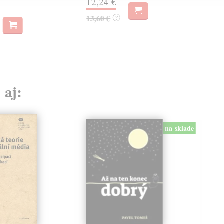
12,24 €
13,60 €
?
 aj:
na sklade