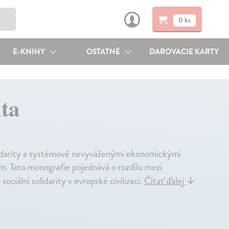
0 ks
E-KNIHY
OSTATNÉ
DAROVACIE KARTY
ita
 solidarity a systémově nevyváženými ekonomickými
ím. Tato monografie pojednává o rozdílu mezi
ociální solidarity v evropské civilizaci.
Čítať ďalej
↓