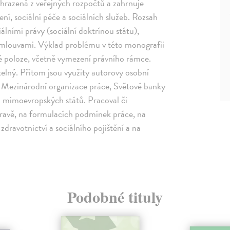
, hrazená z veřejných rozpočtů a zahrnuje
ení, sociální péče a sociálních služeb. Rozsah
álními právy (sociální doktrínou státu),
smlouvami. Výklad problému v této monografii
cké poloze, včetně vymezení právního rámce.
telný. Přitom jsou využity autorovy osobní
ch Mezinárodní organizace práce, Světové banky
i mimoevropských států. Pracoval či
úpravě, na formulacích podmínek práce, na
dravotnictví a sociálního pojištění a na
Podobné tituly