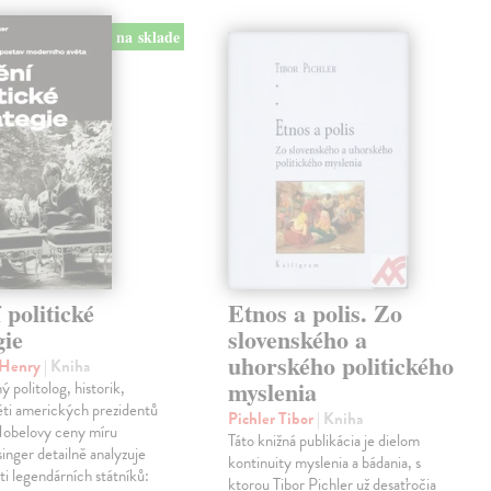
na sklade
politické
Etnos a polis. Zo
gie
slovenského a
uhorského politického
r Henry
| Kniha
myslenia
 politolog, historik,
ěti amerických prezidentů
Pichler Tibor
| Kniha
 Nobelovy ceny míru
Táto knižná publikácia je dielom
inger detailně analyzuje
kontinuity myslenia a bádania, s
sti legendárních státníků:
ktorou Tibor Pichler už desaťročia