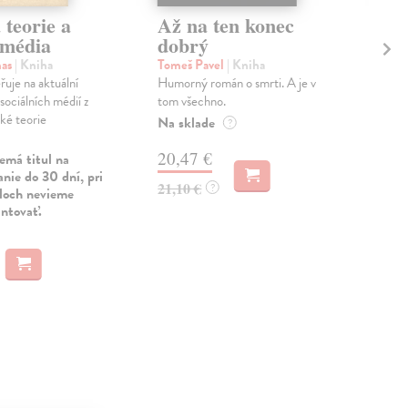
 teorie a
Až na ten konec
Po
 média
dobrý
Hes
Patn
mas
| Kniha
Tomeš Pavel
| Kniha
tema
řuje na aktuální
Humorný román o smrti. A je v
poz
sociálních médií z
tom všechno.
nosi
cké teorie
Na sklade
?
Zas
20,47 €
emá titul na
8,
nie do 30 dní, pri
21,10 €
?
uloch nevieme
9,3
antovať.