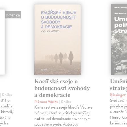
novinka
Kacířské eseje o
Umění 
budoucnosti svobody
strate
a demokracie
č
| Kniha
Kissinge
981) je
Světoznámý
Němec Václav
| Kniha
studií a
poradce p
Kniha sestává z esejů filosofa Václava
historii,
a laureát
Němce, které se kriticky zamýšlejí
entského
Henry Kiss
nad situací demokracie a svobody v
kých a
kariéru še
současném světě. Autorovy