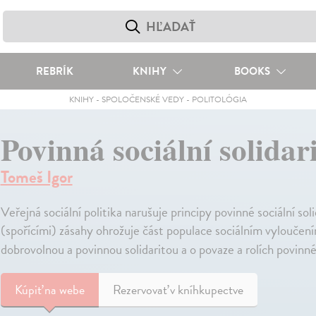
REBRÍK
KNIHY
BOOKS
KNIHY
-
SPOLOČENSKÉ VEDY
-
POLITOLÓGIA
Povinná sociální solidar
Tomeš Igor
Veřejná sociální politika narušuje principy povinné sociální
(spořícími) zásahy ohrožuje část populace sociálním vyloučen
dobrovolnou a povinnou solidaritou a o povaze a rolích povinné s
Kúpiť
na webe
Rezervovať v kníhkupectve