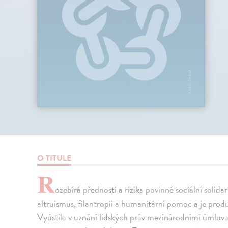
O TITULE
R
ozebírá přednosti a rizika povinné sociální solid
altruismus, filantropii a humanitární pomoc a je prod
Vyústila v uznání lidských práv mezinárodními úmluvami