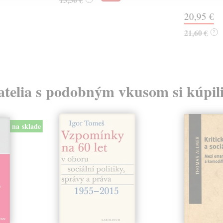
20,95 €
21,60 €
?
atelia s podobným vkusom si kúpili
na sklade