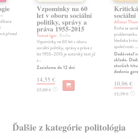
ogie
Vzpomínky na 60
Kritická
let v oboru sociální
sociální
ha
politiky, správy a
blikace
Allmer Tho
práva 1955-2015
í
Kniha se zamě
rá přinesl
problematiku 
Tomeš Igor
| Kniha
hlediska kriti
Vzpomínky na 60 let v oboru
společnosti. ...
sociální politiky, správy a práva z
Dodávateľ n
let 1955–2015 je autorský text již
sklade. Doda
z...
starších tit
Zasielame do 12 dní
dodanie gar
14,55 €
10,96 €
15,00 €
?
11,30 €
?
Ďalšie z kategórie politológia