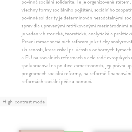
povinná sociální solidarita. Ta je organizovaná státem
všechny formy sociálního pojištění, sociálního zaopatř
povinné solidarity je determinován nezadatelnými soci
zpravidla upravenými ratifikovanými mezinárodními 
je veden v historické, teoretické, analytické a prakti
Právní rámec sociálních reforem je kriticky analyzova
zkušenosti, které získal při účasti v odborných týme
a EU na sociálních reformách v celé řadě evropských 
spolupracoval na politice zaměstnanosti, její právní 
programech sociální reformy, na reformě financování z
reformách sociální péče a pomoci.
High-contrast mode