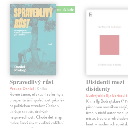
na sklade
Spravedlivý růst
Disidenti mezi
disidenty
Prokop Daniel
| Kniha
Rovné šance, efektivní reformy a
Budrajtskis Ilja Borisovi
prosperita širší společnosti jako lék
Kniha Ilji Budrajtskise (* 1
na politickou strnulost Česko si
působivou mozaikou esejů, 
udržuje spoustu drahých
úvah, v nichž autor mapuje 
nespravedlností. Chudé děti mají
místo, tradici a roli disid
malou šanci získat kvalitní vzdělání.
hnutí v moderních sověts