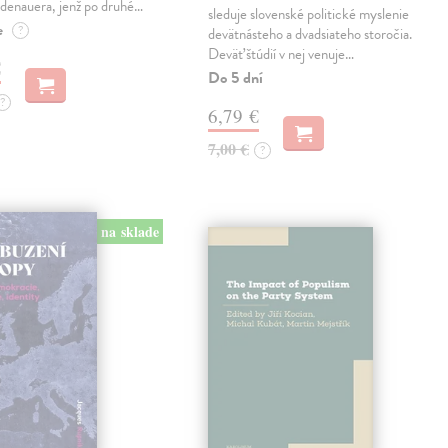
denauera, jenž po druhé…
sleduje slovenské politické myslenie
e
?
devätnásteho a dvadsiateho storočia.
Deväť štúdií v nej venuje…
€
Do 5 dní
?
6,79 €
7,00 €
?
na sklade