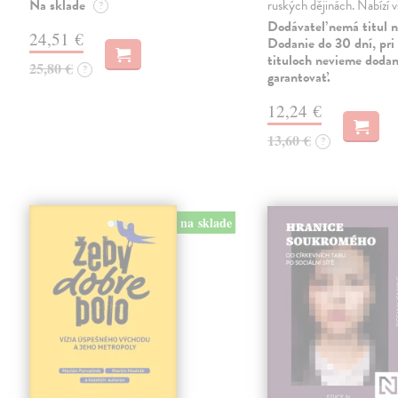
Na sklade
ruských dějinách. Nabízí 
?
Dodávateľ nemá titul n
24,51 €
Dodanie do 30 dní, pri 
tituloch nevieme dodan
25,80 €
?
garantovať.
12,24 €
13,60 €
?
na sklade