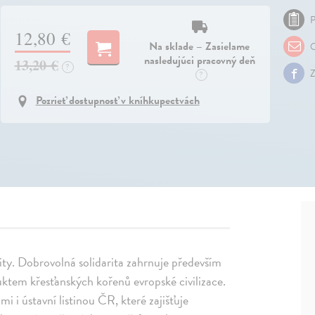
P
12,80 €
Na sklade – Zasielame
O
nasledujúci pracovný deň
13,20 €
?
Z
?
Pozrieť dostupnosť v kníhkupectvách
arity. Dobrovolná solidarita zahrnuje především
uktem křesťanských kořenů evropské civilizace.
 i ústavní listinou ČR, které zajišťuje