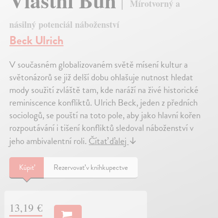
Vlastní Bůh
Mírotvorný a
násilný potenciál náboženství
Beck Ulrich
V současném globalizovaném světě mísení kultur a
světonázorů se již delší dobu ohlašuje nutnost hledat
mody soužití zvláště tam, kde naráží na živé historické
reminiscence konfliktů. Ulrich Beck, jeden z předních
sociologů, se pouští na toto pole, aby jako hlavní kořen
rozpoutávání i tišení konfliktů sledoval náboženství v
jeho ambivalentní roli.
Čítať ďalej
↓
Kúpiť
Rezervovať v kníhkupectve
13,19 €