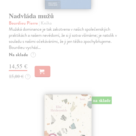
Nadvláda mužů
Bourdieu Pierre
| Kniha
Mužská dominance je tak zakotvena v našich společenských
praktikách a našem nevědomí, že si jí sotva všímáme; je natolik v
souladu s našimi očekáváními, že ji jen těžko zpochybňujeme.
Bourdieu vychází…
Na sklade
?
14,55 €
15,00 €
?
na sklade