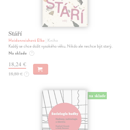
Stáří
Heidenreichová Elke
| Kniha
Každý se chce dožít vysokého věku. Nikdo ale nechce být starý.
Na sklade
?
18,24 €
18,80 €
?
na sklade