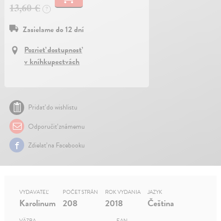
13,60 €
?
Zasielame do 12 dní
Pozrieť dostupnosť
v kníhkupectvách
Pridať do wishlistu
Odporučiť známemu
Zdielať na Facebooku
VYDAVATEĽ
POČET STRÁN
ROK VYDANIA
JAZYK
Karolinum
208
2018
Čeština
VÄZBA
EAN