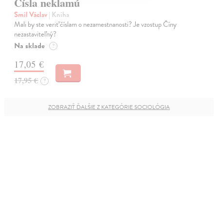
Čísla neklamú
Smil Václav
| Kniha
Mali by ste veriť číslam o nezamestnanosti? Je vzostup Číny
nezastaviteľný?
Na sklade
?
17,05 €
17,95 €
?
ZOBRAZIŤ ĎALŠIE Z KATEGÓRIE SOCIOLÓGIA