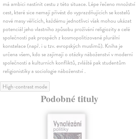
má ambici nastínit cestu z této situace. Lépe řečeno množství
cest, které sice nemají přivést do vyprazdňujících se kostelů
nové masy věřících, každému jednotlivci však mohou ukázat
potenciál jeho vlastního způsobu prožívání religiozity a celé
společnosti pak prospěch z kosmopolitizované plurální
konstelace (např. i u tzv. evropských muslimů). Kniha je
určena všem, kdo se zajímají o otázky náboženství v moderní
společnosti a kulturních konfliktů, zvláště pak studentům
religionistiky a sociologie náboženství .
High-contrast mode
Podobné tituly
na sklade