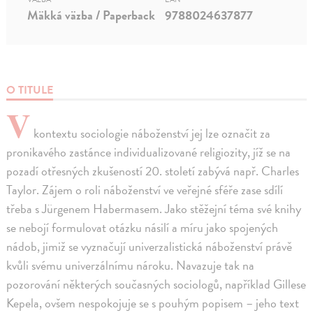
Mäkká väzba / Paperback
9788024637877
O TITULE
V
kontextu sociologie náboženství jej lze označit za
pronikavého zastánce individualizované religiozity, jíž se na
pozadí otřesných zkušeností 20. století zabývá např. Charles
Taylor. Zájem o roli náboženství ve veřejné sféře zase sdílí
třeba s Jürgenem Habermasem. Jako stěžejní téma své knihy
se nebojí formulovat otázku násilí a míru jako spojených
nádob, jimiž se vyznačují univerzalistická náboženství právě
kvůli svému univerzálnímu nároku. Navazuje tak na
pozorování některých současných sociologů, například Gillese
Kepela, ovšem nespokojuje se s pouhým popisem – jeho text