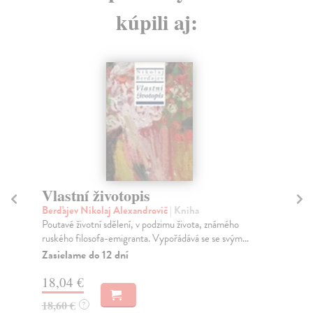
kúpili aj:
na sklade
Jít vlastní cestou
Goins Jeff
| Kniha
námého
Cesta za vlastním posláním je náročná a riskantní,
 svým...
někdy nahání strach, což je důvod, proč ji tak má...
Na sklade
?
6,79 €
7,00 €
?