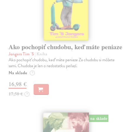
Ako pochopiť chudobu, keď máte peniaze
Jongers Tim 'S
| Kniha
Ako pochopiť chudobu, keď máte peniaze Za chudobu si môžete
sami. Chudoba je len o nedostatku peňazí.
Na sklade
?
16,98 €
17,50 €
?
na sklade