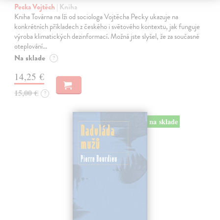
Pecka Vojtěch
| Kniha
Kniha Továrna na lži od sociologa Vojtěcha Pecky ukazuje na
konkrétních příkladech z českého i světového kontextu, jak funguje
výroba klimatických dezinformací. Možná jste slyšel, že za současné
oteplování…
Na sklade
?
14,25 €
15,00 €
?
na sklade