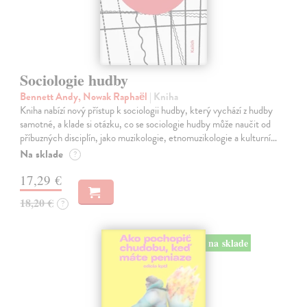
Sociologie hudby
Bennett Andy, Nowak Raphaël
| Kniha
Kniha nabízí nový přístup k sociologii hudby, který vychází z hudby
samotné, a klade si otázku, co se sociologie hudby může naučit od
příbuzných disciplín, jako muzikologie, etnomuzikologie a kulturní…
Na sklade
?
17,29 €
18,20 €
?
na sklade