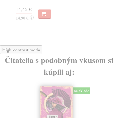
14,45 €
14
14,90 €
14
?
High-contrast mode
Čitatelia s podobným vkusom si
kúpili aj:
na sklade