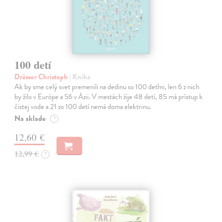
100 detí
Drösser Christoph
| Kniha
Ak by sme celý svet premenili na dedinu so 100 deťmi, len 6 z nich
by žilo v Európe a 56 v Ázii. V mestách žije 48 detí, 85 má prístup k
čistej vode a 21 zo 100 detí nemá doma elektrinu.
Na sklade
?
12,60 €
12,99 €
?