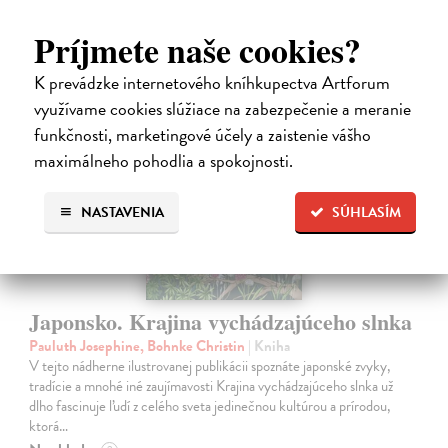
14,95 €
?
Príjmete naše cookies?
K prevádzke internetového kníhkupectva Artforum
využívame cookies slúžiace na zabezpečenie a meranie
na sklade
funkčnosti, marketingové účely a zaistenie vášho
maximálneho pohodlia a spokojnosti.
NASTAVENIA
SÚHLASÍM
Japonsko. Krajina vychádzajúceho slnka
Pauluth Josephine, Bohnke Christin
| Kniha
V tejto nádherne ilustrovanej publikácii spoznáte japonské zvyky,
tradície a mnohé iné zaujímavosti Krajina vychádzajúceho slnka už
dlho fascinuje ľudí z celého sveta jedinečnou kultúrou a prírodou,
ktorá…