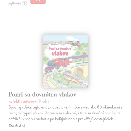
5,90 €
?
Pozri sa dovnútra vlakov
kolektív autorov
| Kniha
Spoznaj vďaka tejto encyklopedickej knižke s viac ako 60 okienkami s
rôznymi typmi vlakov. Zoznám sa s vlakmi, ktoré za slnečného dňa, za
dažďa či v snehu rachotia po koľajniciach a prevážajú cestujúcich…
Do 6 dní