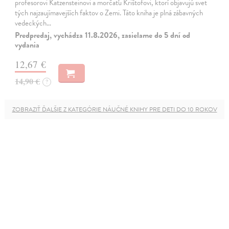
profesorovi Katzensteinovi a morčaťu Krištofovi, ktorí objavujú svet
tých najzaujímavejších faktov o Zemi. Táto kniha je plná zábavných
vedeckých…
Predpredaj, vychádza 11.8.2026, zasielame do 5 dní od
vydania
12,67 €
14,90 €
?
ZOBRAZIŤ ĎALŠIE Z KATEGÓRIE NÁUČNÉ KNIHY PRE DETI DO 10 ROKOV