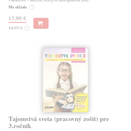
Na sklade
?
13,90 €
14,95 €
?
Tajomstvá sveta (pracovný zošit) pre
3.ročník