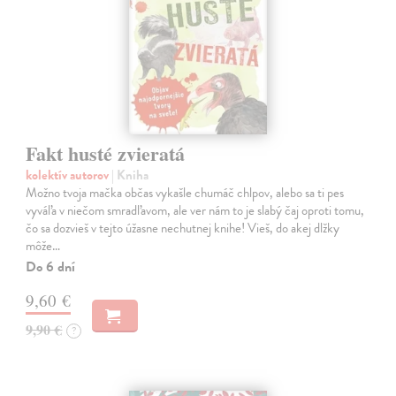
Fakt husté zvieratá
kolektív autorov
| Kniha
Možno tvoja mačka občas vykašle chumáč chlpov, alebo sa ti pes
vyváľa v niečom smradľavom, ale ver nám to je slabý čaj oproti tomu,
čo sa dozvieš v tejto úžasne nechutnej knihe! Vieš, do akej dlžky
môže…
Do 6 dní
9,60 €
9,90 €
?