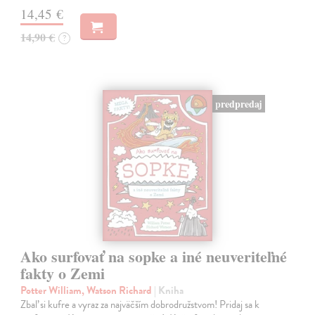
14,45 €
14,90 €
?
predpredaj
Ako surfovať na sopke a iné neuveriteľné
fakty o Zemi
Potter William, Watson Richard
| Kniha
Zbaľ si kufre a vyraz za najväčším dobrodružstvom! Pridaj sa k