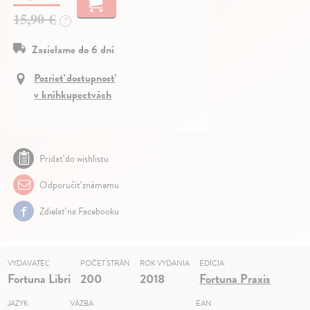
15,90 €
?
Zasielame do 6 dní
Pozrieť dostupnosť
v kníhkupectvách
Pridať do wishlistu
Odporučiť známemu
Zdielať na Facebooku
VYDAVATEĽ
POČET STRÁN
ROK VYDANIA
EDÍCIA
Fortuna Libri
200
2018
Fortuna Praxis
JAZYK
VÄZBA
EAN