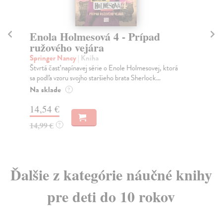
Enola Holmesová 4 - Prípad
I
ružového vejára
Gm
Múd
Springer Nancy
| Kniha
ved
Štvrtá časť napínavej série o Enole Holmesovej, ktorá
sa podľa vzoru svojho staršieho brata Sherlock...
Na
Na sklade
?
18
14,54 €
19
14,99 €
?
Ďalšie z kategórie náučné knihy
pre deti do 10 rokov