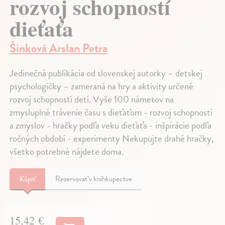
rozvoj schopností
dieťaťa
Šinková Arslan Petra
Jedinečná publikácia od slovenskej autorky – detskej
psychologičky – zameraná na hry a aktivity určené
rozvoj schopností detí. Vyše 100 námetov na
zmysluplné trávenie času s dieťaťom - rozvoj schopností
a zmyslov - hračky podľa veku dieťaťa - inšpirácie podľa
ročných období - experimenty Nekupujte drahé hračky,
všetko potrebné nájdete doma.
Kúpiť
Rezervovať v kníhkupectve
15,42 €