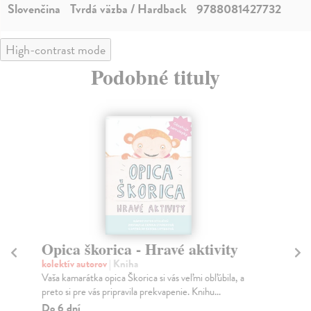
Slovenčina
Tvrdá väzba / Hardback
9788081427732
High-contrast mode
Podobné tituly
Opica škorica - Hravé aktivity
Mo
kolektív autorov
| Kniha
kol
Vaša kamarátka opica Škorica si vás veľmi obľúbila, a
Záb
preto si pre vás pripravila prekvapenie. Knihu...
Vez
Do 6 dní
Za