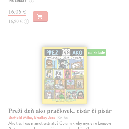
Na sklade
?
16,06 €
16,90 €
?
na sklade
Preži deň ako pračlovek, cisár či pisár
Barfield Mike, Bradley Jess
| Kniha
Ako trávil čas mamut srstnatý? Čo si mikróby mysleli o Louisovi
Pasteurovi - vedcovi, ktorý im skomplikoval život?