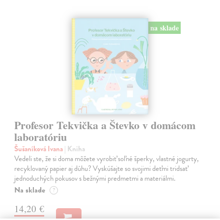
na sklade
Profesor Tekvička a Števko v domácom
laboratóriu
Šušaníková Ivana
| Kniha
Vedeli ste, že si doma môžete vyrobiť soľné šperky, vlastné jogurty,
recyklovaný papier aj dúhu? Vyskúšajte so svojimi deťmi tridsať
jednoduchých pokusov s bežnými predmetmi a materiálmi.
Na sklade
?
14,20 €