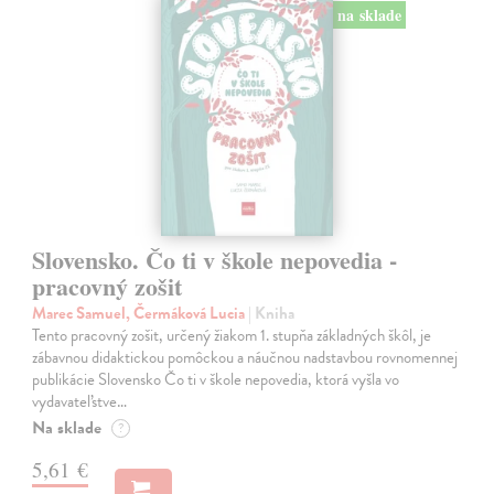
na sklade
Slovensko. Čo ti v škole nepovedia -
pracovný zošit
Marec Samuel, Čermáková Lucia
| Kniha
Tento pracovný zošit, určený žiakom 1. stupňa základných škôl, je
zábavnou didaktickou pomôckou a náučnou nadstavbou rovnomennej
publikácie Slovensko Čo ti v škole nepovedia, ktorá vyšla vo
vydavateľstve…
Na sklade
?
5,61 €