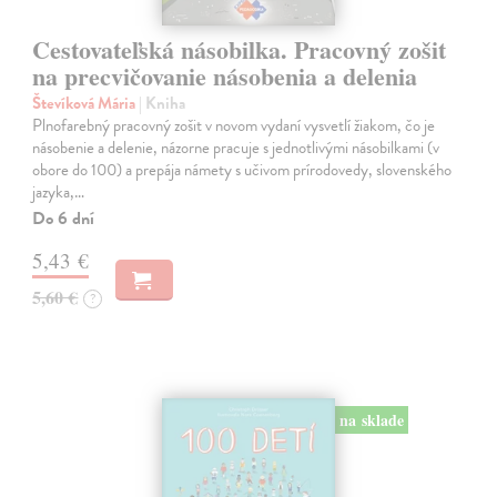
Cestovateľská násobilka. Pracovný zošit
na precvičovanie násobenia a delenia
Števíková Mária
| Kniha
Plnofarebný pracovný zošit v novom vydaní vysvetlí žiakom, čo je
násobenie a delenie, názorne pracuje s jednotlivými násobilkami (v
obore do 100) a prepája námety s učivom prírodovedy, slovenského
jazyka,…
Do 6 dní
5,43 €
5,60 €
?
na sklade