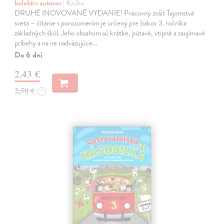
kolektív autorov
| Kniha
DRUHÉ INOVOVANÉ VYDANIE! Pracovný zošit Tajomstvá
sveta – čítanie s porozumením je určený pre žiakov 3. ročníka
základných škôl. Jeho obsahom sú krátke, pútavé, vtipné a zaujímavé
príbehy a na ne nadväzujúce…
Do 6 dní
2,43 €
2,50 €
?