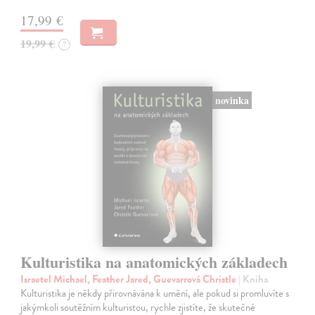
17,99 €
19,99 €
?
novinka
Kulturistika na anatomických základech
Israetel Michael, Feather Jared, Guevarrová Christle
| Kniha
Kulturistika je někdy přirovnávána k umění, ale pokud si promluvíte s
jakýmkoli soutěžním kulturistou, rychle zjistíte, že skutečné