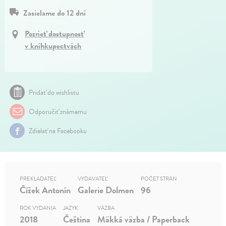
Zasielame do 12 dní
Pozrieť dostupnosť
v kníhkupectvách
Pridať do wishlistu
Odporučiť známemu
Zdielať na Facebooku
PREKLADATEĽ
VYDAVATEĽ
POČET STRÁN
Čížek Antonín
Galerie Dolmen
96
ROK VYDANIA
JAZYK
VÄZBA
2018
Čeština
Mäkká väzba / Paperback