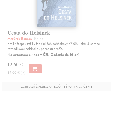
Cesta do Helsinek
Mazůrek Roman
| Kniha
Emil Zátopek zažil v Helsinkách pohádkový příběh. Také já jsem se
rozhodl svou helsinskou pohádku prožít.
Na externom sklade v ČR. Dodanie do 16 dní
12,60 €
12,99 €
?
ZOBRAZIŤ ĎALŠIE Z KATEGÓRIE ŠPORT A CVIČENIE