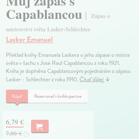
Můj zápas s
Capablancou
Zápas o
mistrovství světa Lasker-Schlechter
Lasker Emanuel
Překlad knihy Emanuela Laskera o jeho zápase o mistra
světa v šachu s Jose Raul Capablancou z roku 1921.
Kniha je doplněna Capablancovým pojednáním o zápasu
Lasker - Schlechter z roku 1910.
Čítať ďalej
↓
Kúpiť
Rezervovať v kníhkupectve
6,79 €
7,00 €
?