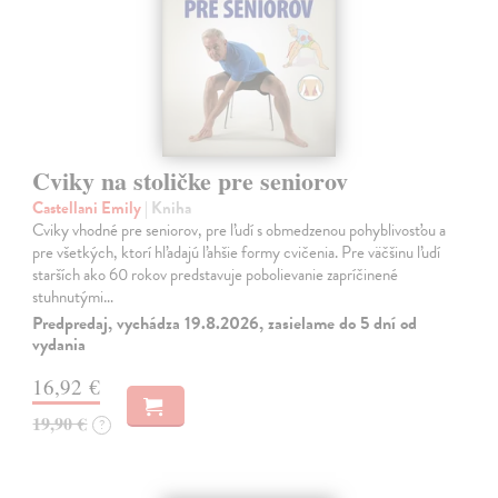
Cviky na stoličke pre seniorov
Castellani Emily
| Kniha
Cviky vhodné pre seniorov, pre ľudí s obmedzenou pohyblivosťou a
pre všetkých, ktorí hľadajú ľahšie formy cvičenia. Pre väčšinu ľudí
starších ako 60 rokov predstavuje pobolievanie zapríčinené
stuhnutými…
Predpredaj, vychádza 19.8.2026, zasielame do 5 dní od
vydania
16,92 €
19,90 €
?