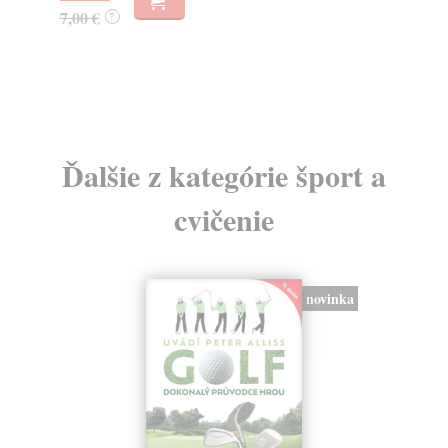
7,00 €
7,
?
Ďalšie z kategórie šport a
cvičenie
novinka