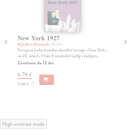
New York 1927
N
Aljechin Alexandr
| Kniha
Al
Turnajová kniha druhého slavného turnaje v New Yorku
Tur
ve 20. letech. Hrálo 6 účastníků každý s každým...
Hrá
Zasielame do 12 dní
Za
6,79 €
6,
7,00 €
7,
?
High-contrast mode