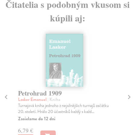
Čitatelia s podobným vkusom si
kúpili aj:
Petrohrad 1909
N
Lasker Emanuel
| Kniha
Al
Turnajová kniha jednoho z nejsilnějších turnajů začátku
Tur
20. století. Hrálo 20 účastníků každý s každ...
ve 
Zasielame do 12 dní
Za
6,79 €
6,