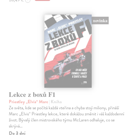
?
novinka
Lekce z boxů F1
Priestley „Elvis“ Marc
| Kniha
Ze světa, kde se počítá každá vteřina a chyba stojí miliony, přináší
Marc „Elvis“ Priestley lekce, které dokážou změnit i váš každodenní
život. Bývalý člen mistrovského týmu McLaren odhaluje, co se
skrývá…
Do 3 dní