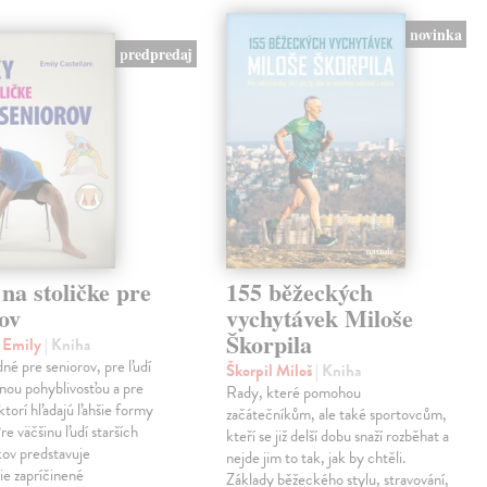
novinka
predpredaj
na stoličke pre
155 běžeckých
ov
vychytávek Miloše
Škorpila
i Emily
| Kniha
né pre seniorov, pre ľudí
Škorpil Miloš
| Kniha
nou pohyblivosťou a pre
Rady, které pomohou
ktorí hľadajú ľahšie formy
začátečníkům, ale také sportovcům,
re väčšinu ľudí starších
kteří se již delší dobu snaží rozběhat a
ov predstavuje
nejde jim to tak, jak by chtěli.
ie zapríčinené
Základy běžeckého stylu, stravování,