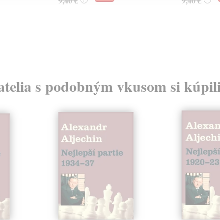
9,40 €
9,40 €
atelia s podobným vkusom si kúpili