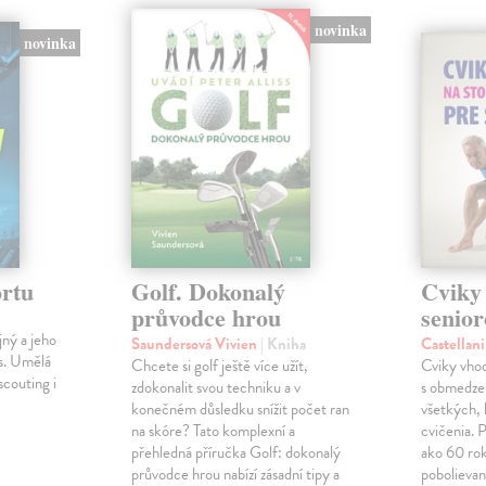
novinka
novinka
rtu
Golf. Dokonalý
Cviky 
průvodce hrou
senior
jný a jeho
Saundersová Vivien
| Kniha
Castellan
es. Umělá
Chcete si golf ještě více užít,
Cviky vhod
scouting i
zdokonalit svou techniku a v
s obmedze
konečném důsledku snížit počet ran
všetkých, 
na skóre? Tato komplexní a
cvičenia. P
přehledná příručka Golf: dokonalý
ako 60 rok
průvodce hrou nabízí zásadní tipy a
pobolievan