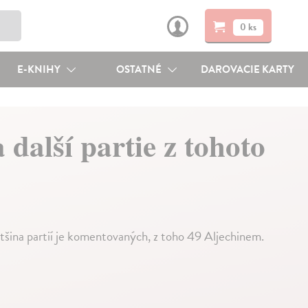
0 ks
E-KNIHY
OSTATNÉ
DAROVACIE KARTY
další partie z tohoto
ětšina partií je komentovaných, z toho 49 Aljechinem.