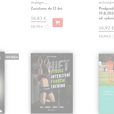
strategie,…
stuhnutý
Zasielame do 12 dní
Predpred
19.8.2026
16,83 €
od vydan
18,70 €
?
16,92 
19,90 €
novinka