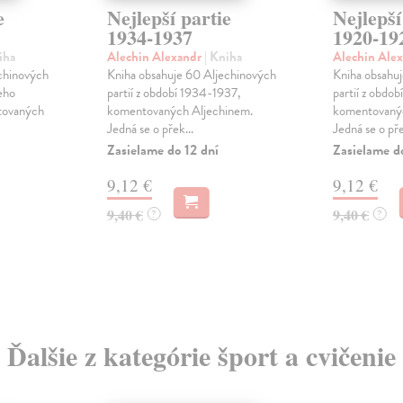
e
Nejlepší partie
Nejlepší
1934-1937
1920-19
iha
Alechin Alexandr
| Kniha
Alechin Ale
chinových
Kniha obsahuje 60 Aljechinových
Kniha obsahu
jeho
partií z období 1934-1937,
partií z obdo
tovaných
komentovaných Aljechinem.
komentovanýc
Jedná se o přek...
Jedná se o pře
Zasielame do 12 dní
Zasielame d
9,12 €
9,12 €
9,40 €
9,40 €
?
?
Ďalšie z kategórie šport a cvičenie