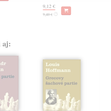
9,12 €
9,40 €
?
 aj: