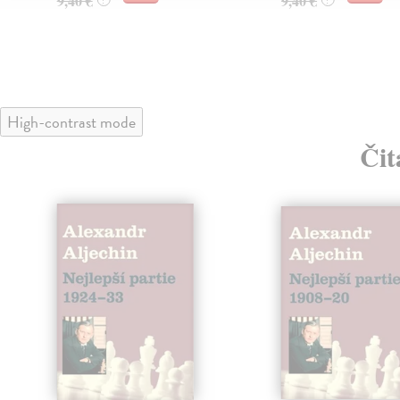
9,40 €
9,40 €
High-contrast mode
Čit