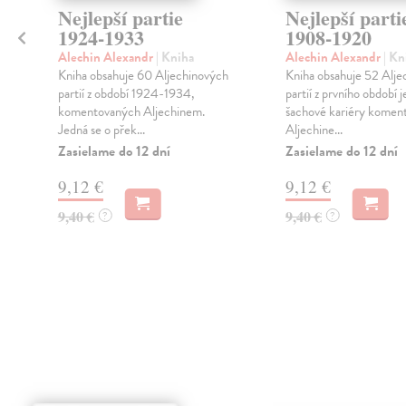
Nejlepší partie
Nejlepší parti
1924-1933
1908-1920
Alechin Alexandr
| Kniha
Alechin Alexandr
| Kn
Kniha obsahuje 60 Aljechinových
Kniha obsahuje 52 Alje
partií z období 1924-1934,
partií z prvního období 
komentovaných Aljechinem.
šachové kariéry komen
Jedná se o přek...
Aljechine...
Zasielame do 12 dní
Zasielame do 12 dní
9,12 €
9,12 €
9,40 €
9,40 €
?
?