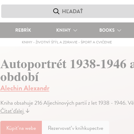
REBRÍK
KNIHY
BOOKS
KNIHY
-
ŽIVOTNÝ ŠTÝL A ZDRAVIE
-
ŠPORT A CVIČENIE
Autoportrét 1938-1946 a 
období
Alechin Alexandr
Kniha obsahuje 216 Aljechinových partií z let 1938 - 1946. V
Čítať ďalej
↓
Kúpiť
na webe
Rezervovať v kníhkupectve