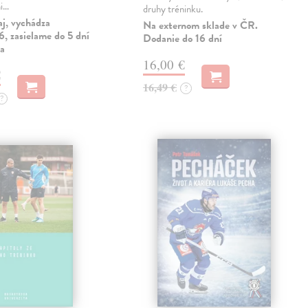
mi…
druhy tréninku.
aj, vychádza
Na externom sklade v ČR.
, zasielame do 5 dní
Dodanie do 16 dní
ia
16,00 €
€
16,49 €
?
?