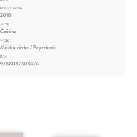
ROK VYDANIA
2018
JAZYK
Čeština
VÄZBA
Mäkká väzba / Paperback
EAN
9788087303474