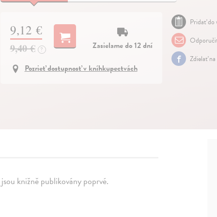
Pridať do 
9,12 €
Odporuči
Zasielame do 12 dní
9,40 €
?
Zdielať na
Pozrieť dostupnosť v kníhkupectvách
é jsou knižně publikovány poprvé.