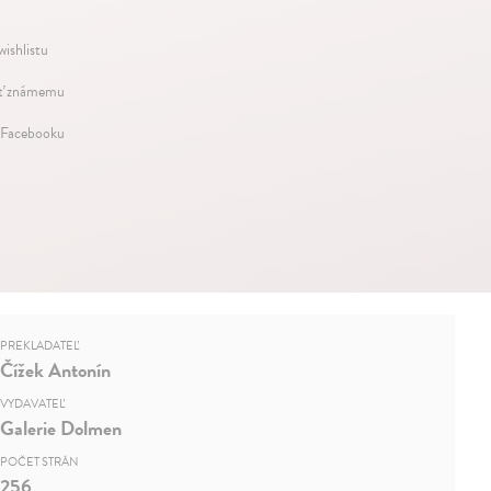
wishlistu
ť známemu
 Facebooku
PREKLADATEĽ
Čížek Antonín
VYDAVATEĽ
Galerie Dolmen
POČET STRÁN
256