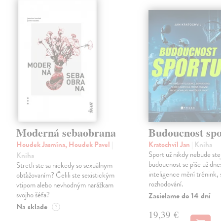
Moderná sebaobrana
Budoucnost spo
Houdek Jasmína, Houdek Pavel
|
Kratochvíl Jan
| Kniha
Sport už nikdy nebude ste
Kniha
budoucnost se píše už dn
Stretli ste sa niekedy so sexuálnym
inteligence mění trénink, 
obťažovaním? Čelili ste sexistickým
rozhodování.
vtipom alebo nevhodným narážkam
svojho šéfa?
Zasielame do 14 dní
Na sklade
?
19,39 €