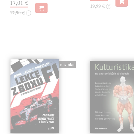
17,01 €
19,99 €
?
17,90 €
?
novinka