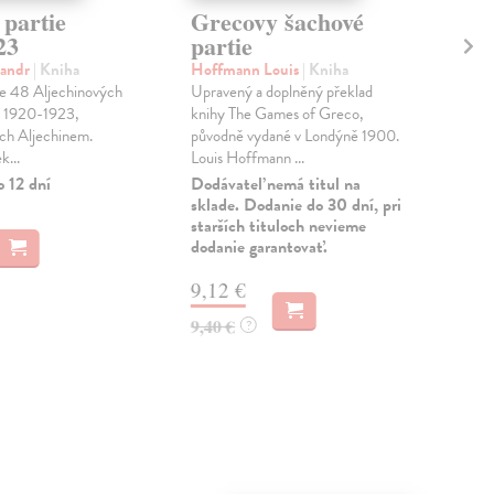
 partie
Grecovy šachové
Au
23
partie
Čig
Bio
xandr
| Kniha
Hoffmann Louis
| Kniha
part
je 48 Aljechinových
Upravený a doplněný překlad
Čig
bí 1920-1923,
knihy The Games of Greco,
kome
h Aljechinem.
původně vydané v Londýně 1900.
k...
Louis Hoffmann ...
Zas
o 12 dní
Dodávateľ nemá titul na
13
sklade. Dodanie do 30 dní, pri
starších tituloch nevieme
14,
dodanie garantovať.
9,12 €
9,40 €
?