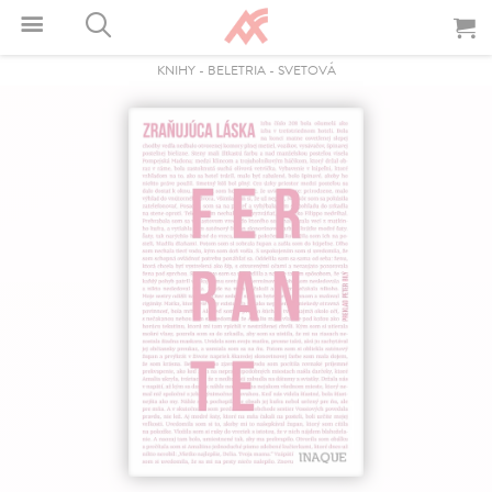
KNIHY
-
BELETRIA
-
SVETOVÁ