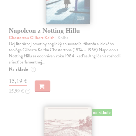
Napoleon z Notting Hillu
Chesterton Gilbert Keith
| Kniha
Dej literárnej prvotiny anglický spisovateľa, filozofa a laického
teológa Gilberta Keitha Chestertona (1874 – 1936) Napoleon z
Notting Hillu sa odohráva v roku 1984, keď sa Angličania rozhodli
zriecť parlamentnej…
Na sklade
?
15,19 €
15,99 €
?
na sklade