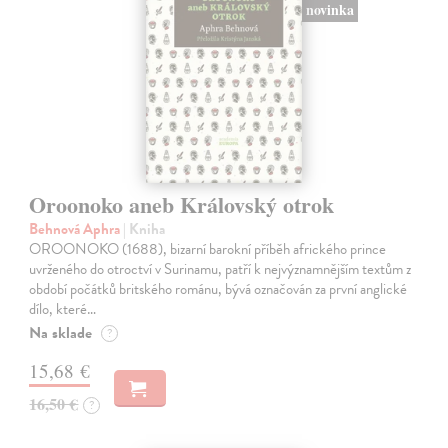
novinka
Oroonoko aneb Královský otrok
Behnová Aphra
| Kniha
OROONOKO (1688), bizarní barokní příběh afrického prince
uvrženého do otroctví v Surinamu, patří k nejvýznamnějším textům z
období počátků britského románu, bývá označován za první anglické
dílo, které…
Na sklade
?
15,68 €
16,50 €
?