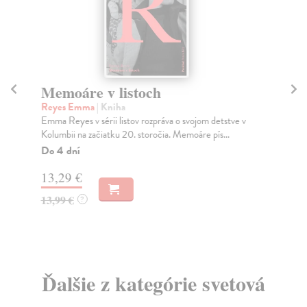
Memoáre v listoch
A
Reyes Emma
| Kniha
Ya
Emma Reyes v sérii listov rozpráva o svojom detstve v
Vše
Kolumbii na začiatku 20. storočia. Memoáre pís...
gal
Do 4 dní
Na
13,29 €
18
13,99 €
19
?
Ďalšie z kategórie svetová