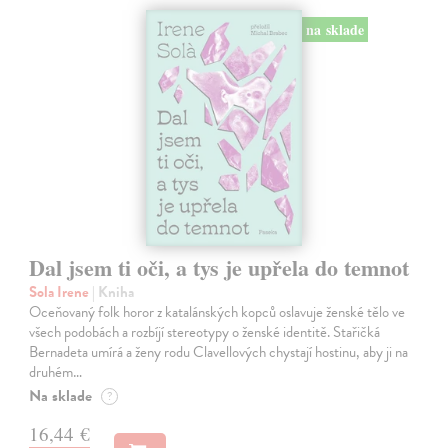
na sklade
Dal jsem ti oči, a tys je upřela do temnot
Sola Irene
| Kniha
Oceňovaný folk horor z katalánských kopců oslavuje ženské tělo ve
všech podobách a rozbíjí stereotypy o ženské identitě. Stařičká
Bernadeta umírá a ženy rodu Clavellových chystají hostinu, aby ji na
druhém…
Na sklade
?
16,44 €