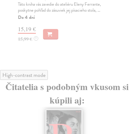
Táto kniha vás zavedie do ateliéru Eleny Ferrante,
Fer
poskytne pohľad do zásuviek jej písacieho stola, ...
Nea
vyr
Do 4 dní
Na
15,19 €
21
15,99 €
?
21
High-contrast mode
Čitatelia s podobným vkusom si
kúpili aj: