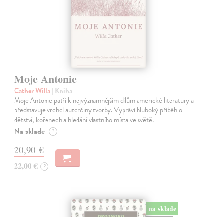
Moje Antonie
Cather Willa
| Kniha
Moje Antonie patří k nejvýznamnějším dílům americké literatury a
představuje vrchol autorčiny tvorby. Vypráví hluboký příběh o
dětství, kořenech a hledání vlastního místa ve světě.
Na sklade
?
20,90 €
22,00 €
?
na sklade