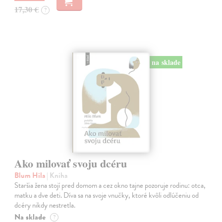
17,30 €
?
na sklade
Ako milovať svoju dcéru
Blum Hila
| Kniha
Staršia žena stojí pred domom a cez okno tajne pozoruje rodinu: otca,
matku a dve deti. Díva sa na svoje vnučky, ktoré kvôli odlúčeniu od
dcéry nikdy nestretla.
Na sklade
?