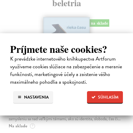
beletria
na sklade
Príjmete naše cookies?
K prevádzke internetového kníhkupectva Artforum
využívame cookies slúžiace na zabezpečenie a meranie
funkčnosti, marketingové účely a zaistenie vášho
maximálneho pohodlia a spokojnosti.
Rieka času
NASTAVENIA
SÚHLASÍM
Mercier Pascal
| Kniha
Pascal Mercier bol vždy majstrom filozofického rozprávania. Romány
Nočný vlak do Lisabonu či Váha slov podnietili milióny čitateľov k
zamysleniu sa nad veľkými témami, ako sú identita, sloboda, čas či…
Na sklade
?