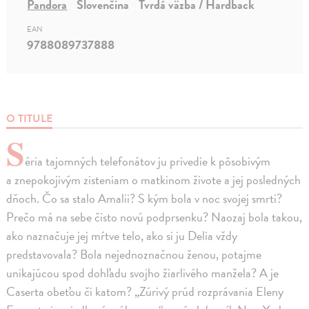
Pandora
Slovenčina
Tvrdá väzba / Hardback
EAN
9788089737888
O TITULE
S
éria tajomných telefonátov ju privedie k pôsobivým
a znepokojivým zisteniam o matkinom živote a jej posledných
dňoch. Čo sa stalo Amalii? S kým bola v noc svojej smrti?
Prečo má na sebe čisto novú podprsenku? Naozaj bola takou,
ako naznačuje jej mŕtve telo, ako si ju Delia vždy
predstavovala? Bola nejednoznačnou ženou, potajme
unikajúcou spod dohľadu svojho žiarlivého manžela? A je
Caserta obeťou či katom? „Zúrivý prúd rozprávania Eleny