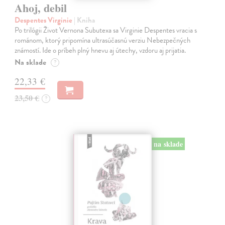
Ahoj, debil
Despentes Virginie
| Kniha
Po trilógii Život Vernona Subutexa sa Virginie Despentes vracia s
románom, ktorý pripomína ultrasúčasnú verziu Nebezpečných
známostí. Ide o príbeh plný hnevu aj útechy, vzdoru aj prijatia.
Na sklade
?
22,33 €
23,50 €
?
na sklade