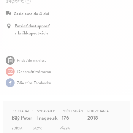
14,99 €
?
Zasielame do 4 dní
Pozrieť dostupnosť
v kníhkupectvách
Pridať do wishlistu
Odporučiť známemu
Zdielať na Facebooku
PREKLADATEĽ
VYDAVATEĽ
POČET STRÁN
ROK VYDANIA
Bilý Peter
Inaque.sk
176
2018
EDÍCIA
JAZYK
VÄZBA