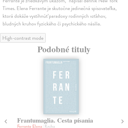
Ferrante je zriedkavým úkazom,“ napísal denník New York
Times. Elena Ferrante je skutočne jedinečná spisovateľka,
ktorá dokáže vystihnúť paradoxy rodinných vzťahov,
bludných kruhov fyzického či psychického násilia.
High-contrast mode
Podobné tituly
Frantumaglia. Cesta písania
G
v
Ferrante Elena
| Kniha