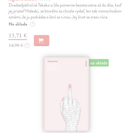
Dvadsaťpäťročná Takako si žila pomerne bezstarostne až do dňa, keď
jej priateľ Hideaki, za ktorého sa chcela vydať, len tak mimochodom
oznámi, že ju podvádza a žení sa s inou. Jej život sa zrazu rúca.
Na sklade
?
13,71 €
14,90 €
?
na sklade