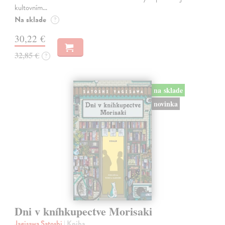
kultovním…
Na sklade
?
30,22 €
32,85 €
?
na sklade
novinka
Dni v kníhkupectve Morisaki
Jagisawa Satoshi
| Kniha