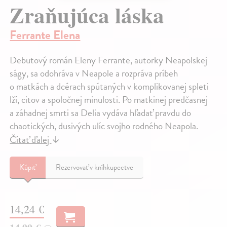
Zraňujúca láska
Ferrante Elena
Debutový román Eleny Ferrante, autorky Neapolskej
ságy, sa odohráva v Neapole a rozpráva príbeh
o matkách a dcérach spútaných v komplikovanej spleti
lží, citov a spoločnej minulosti. Po matkinej predčasnej
a záhadnej smrti sa Delia vydáva hľadať pravdu do
chaotických, dusivých ulíc svojho rodného Neapola.
Čítať ďalej
↓
Kúpiť
Rezervovať v kníhkupectve
14,24 €