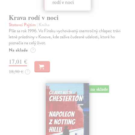
Krava rodí v noci
Statovci Pajtim
| Kniha
Píše sa rok 1996. Vo Fínsku vychovávaný osemročný chlapec trávi
letné prázdniny v Kosove, kde zažíva čudesné udalosti, ktoré ho
poznačia na celý život.
Na sklade
?
17,01 €
18,90 €
?
na sklade