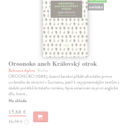
novinka
Oroonoko aneb Královský otrok
Behnová Aphra
| Kniha
OROONOKO (1688), bizarní barokní příběh afrického prince
uvrženého do otroctví v Surinamu, patří k nejvýznamnějším textům z
období počátků britského románu, bývá označován za první anglické
dílo, které…
Na sklade
15,68 €
16,50 €
?