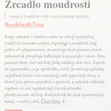
Zrcadlo moudrosti
(eseje o tradiční vědě a posvátném umění)
Burckhardt Titus
Eseje sebrané v tomto svazku se věnují symbolice,
tradičním formám umění, mytologii a modlitbě mají
jeden cíl: připomenout, že existuje druh poznání, které
nekonečně přesahuje kalkulující a posuzující rozum. Toto
poznání dnes více než kdy jindy zahalují dvě věci: Zaprvé
se zapomnělo, co je symbolika, totiž, že existují způsoby
vyjádření, které více naznačují, než vypovídají slovy, a
které jsou přesto pravdivé a správné; a zadruhé vědecké
myšlení ve své nejobecnější formě přivedlo
představivost většiny dnešních lidí do úzce vymezených
kolejí, v nichž ji drží.
Čítať ďalej
↓