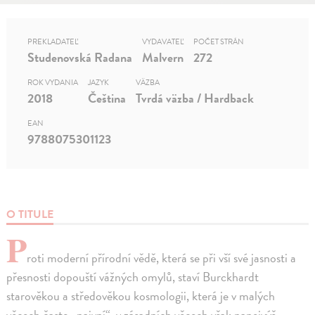
PREKLADATEĽ
VYDAVATEĽ
POČET STRÁN
Studenovská Radana
Malvern
272
ROK VYDANIA
JAZYK
VÄZBA
2018
Čeština
Tvrdá väzba / Hardback
EAN
9788075301123
O TITULE
P
roti moderní přírodní vědě, která se při vší své jasnosti a
přesnosti dopouští vážných omylů, staví Burckhardt
starověkou a středověkou kosmologii, která je v malých
věcech často „naivní“, v zásadních věcech však nanejvýš