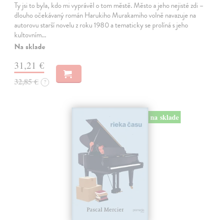
Ty jsi to byla, kdo mi vyprávěl o tom městě. Město a jeho nejisté zdi –
dlouho očekávaný román Harukiho Murakamiho volně navazuje na
autorovu starší novelu z roku 1980 a tematicky se prolíná s jeho
kultovním…
Na sklade
31,21 €
32,85 €
?
na sklade