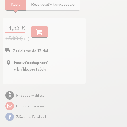
Kúpiť
Rezervovať v kníhkupectve
14,55 €
15,00 €
?
Zasielame do 12 dní
Pozrieť dostupnosť
v kníhkupectvách
Pridať do wishlistu
Odporučiť známemu
Zdielať na Facebooku