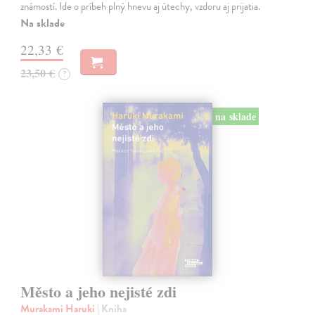
známostí. Ide o príbeh plný hnevu aj útechy, vzdoru aj prijatia.
Na sklade
22,33 €
23,50 €
?
na sklade
Město a jeho nejisté zdi
Murakami Haruki
| Kniha