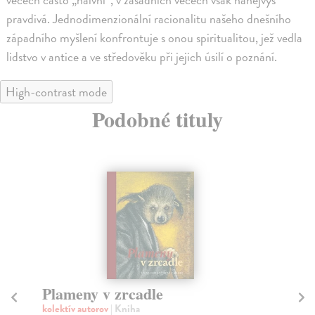
pravdivá. Jednodimenzionální racionalitu našeho dnešního
západního myšlení konfrontuje s onou spiritualitou, jež vedla
lidstvo v antice a ve středověku při jejich úsilí o poznání.
High-contrast mode
Podobné tituly
na sklade
Dal jsem ti oči, a tys je upřela do
V
temnot
Pi