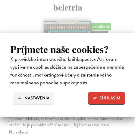
beletria
na sklade
novinka
Príjmete naše cookies?
K prevádzke internetového kníhkupectva Artforum
využívame cookies slúžiace na zabezpečenie a meranie
funkčnosti, marketingové účely a zaistenie vášho
maximálneho pohodlia a spokojnosti.
Dni v kníhkupectve Morisaki
NASTAVENIA
SÚHLASÍM
Jagisawa Satoshi
| Kniha
Dvadsaťpäťročná Takako si žila pomerne bezstarostne až do dňa, keď
jej priateľ Hideaki, za ktorého sa chcela vydať, len tak mimochodom
oznámi, že ju podvádza a žení sa s inou. Jej život sa zrazu rúca.
Na sklade