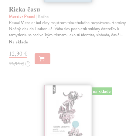
Rieka času
Mercier Pascal
| Kniha
Pascal Mercier bol vždy majstrom filozofického rozprávania. Romány
Nočný vlak do Lisabonu či Váha slov podnietili milióny čitateľov k
zamysleniu sa nad veľkými témami, ako sú identita, sloboda, čas či…
Na sklade
12,30 €
12,95 €
?
na sklade