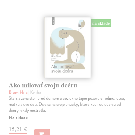
na sklade
Ako milovať svoju dcéru
Blum Hila
| Kniha
Staršia žena stojí pred domom a cez okno tajne pozoruje rodinu: otca,
matku a dve deti. Díva sa na svoje vnučky, ktoré kvôli odlúčeniu od
dcéry nikdy nestretla.
Na sklade
15,21 €