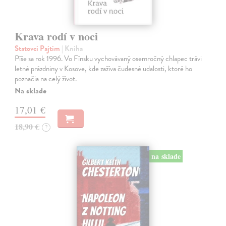
Krava rodí v noci
Statovci Pajtim
| Kniha
Píše sa rok 1996. Vo Fínsku vychovávaný osemročný chlapec trávi
letné prázdniny v Kosove, kde zažíva čudesné udalosti, ktoré ho
poznačia na celý život.
Na sklade
17,01 €
18,90 €
?
na sklade