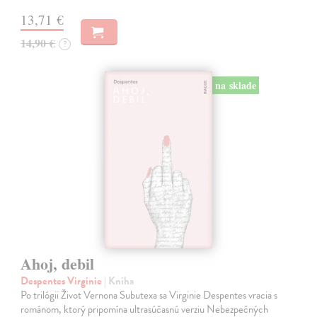
13,71 €
14,90 €
?
na sklade
Ahoj, debil
Despentes Virginie
| Kniha
Po trilógii Život Vernona Subutexa sa Virginie Despentes vracia s
románom, ktorý pripomína ultrasúčasnú verziu Nebezpečných