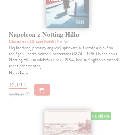
Napoleon z Notting Hillu
Chesterton Gilbert Keith
| Kniha
Dej literárnej prvotiny anglický spisovateľa, filozofa a laického
teológa Gilberta Keitha Chestertona (1874 – 1936) Napoleon z
Notting Hillu sa odohráva v roku 1984, keď sa Angličania rozhodli
zriecť parlamentnej…
Na sklade
15,19 €
15,99 €
?
na sklade