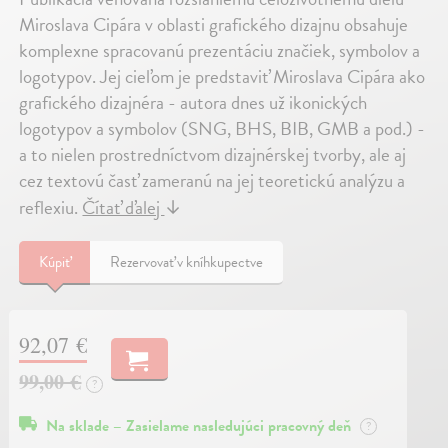
Miroslava Cipára v oblasti grafického dizajnu obsahuje
komplexne spracovanú prezentáciu značiek, symbolov a
logotypov. Jej cieľom je predstaviť Miroslava Cipára ako
grafického dizajnéra - autora dnes už ikonických
logotypov a symbolov (SNG, BHS, BIB, GMB a pod.) -
a to nielen prostredníctvom dizajnérskej tvorby, ale aj
cez textovú časť zameranú na jej teoretickú analýzu a
reflexiu.
Čítať ďalej
↓
Kúpiť
Rezervovať v kníhkupectve
92,07 €
99,00 €
?
Na sklade – Zasielame nasledujúci pracovný deň
?