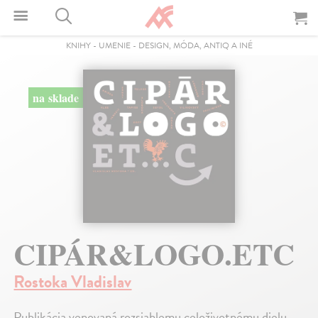
KNIHY
-
UMENIE
-
DESIGN, MÓDA, ANTIQ A INÉ
na sklade
CIPÁR&LOGO.ETC
Rostoka Vladislav
Publikácia venovaná rozsiahlemu celoživotnému dielu