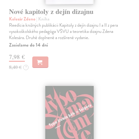
Nové kapitoly z dejín dizajnu
Kolesár Zdeno
| Kniha
Reedícia knižných publikácii Kapitoly z dejín dizajnu I a II z pera
vysokoškolského pedagóga VŠVU a teoretika dizajnu Zdena
Kolesára. Druhé doplnené a rozšírené vydanie.
Zasielame do 14 dní
7,98 €
8,40 €
?