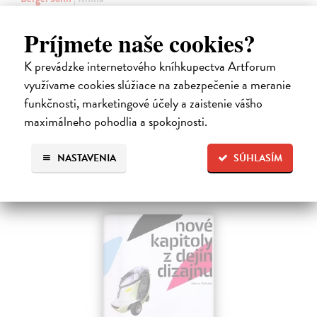
Jedna z najinšpiratívnejších a najvplyvnejších kníh o umení a vizualite,
ktorá je právom považovaná za zakladateľskú klasiku odbore
Príjmete naše cookies?
vizuálnych štúdií. Sedem esejí (z ktorých tri sú čisto obrazové) sa
zaoberá…
K prevádzke internetového kníhkupectva Artforum
Zasielame do 12 dní
využívame cookies slúžiace na zabezpečenie a meranie
13,48 €
funkčnosti, marketingové účely a zaistenie vášho
maximálneho pohodlia a spokojnosti.
13,90 €
?
NASTAVENIA
SÚHLASÍM