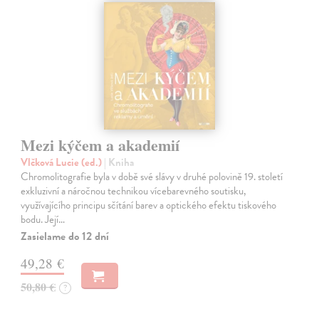
Mezi kýčem a akademií
Vlčková Lucie (ed.)
| Kniha
Chromolitografie byla v době své slávy v druhé polovině 19. století
exkluzivní a náročnou technikou vícebarevného soutisku,
využívajícího principu sčítání barev a optického efektu tiskového
bodu. Její…
Zasielame do 12 dní
49,28 €
50,80 €
?