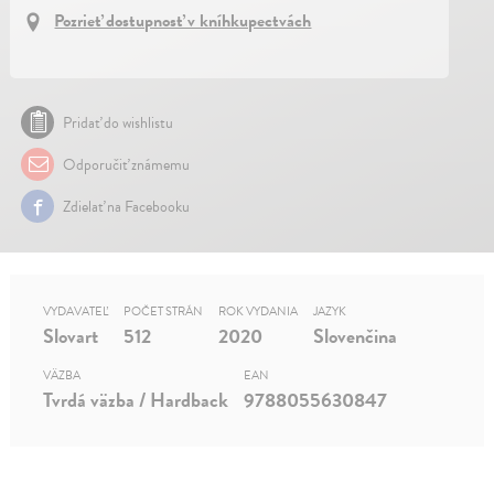
Pozrieť dostupnosť v kníhkupectvách
Pridať do wishlistu
Odporučiť známemu
Zdielať na Facebooku
VYDAVATEĽ
POČET STRÁN
ROK VYDANIA
JAZYK
Slovart
512
2020
Slovenčina
VÄZBA
EAN
Tvrdá väzba / Hardback
9788055630847