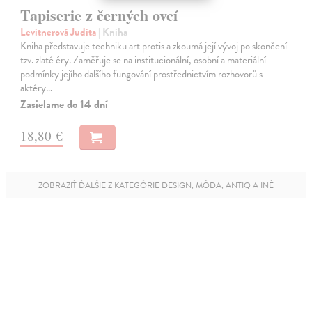
Tapiserie z černých ovcí
Levitnerová Judita
| Kniha
Kniha představuje techniku art protis a zkoumá její vývoj po skončení
tzv. zlaté éry. Zaměřuje se na institucionální, osobní a materiální
podmínky jejího dalšího fungování prostřednictvím rozhovorů s
aktéry…
Zasielame do 14 dní
18,80 €
ZOBRAZIŤ ĎALŠIE Z KATEGÓRIE DESIGN, MÓDA, ANTIQ A INÉ