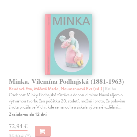
Minka. Vilemína Podhajská (1881-1963)
Bendová Eva, Míčová Marie, Neumannová Eva (ed.)
| Kniha
Osobnost Minky Podhajské zůstávala doposud mimo hlavní zájem o
výtvarnou tvorbu žen počátku 20. století, možná i proto, že polovinu
života prožila ve Vídni, kde se narodila a získala výtvarné vzdělání.…
Zasielame do 12 dní
72,94 €
75,20 €
?