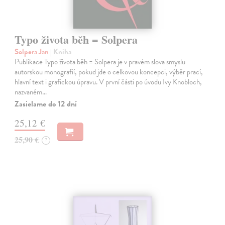
Typo života běh = Solpera
Solpera Jan
| Kniha
Publikace Typo života běh = Solpera je v pravém slova smyslu
autorskou monografií, pokud jde o celkovou koncepci, výběr prací,
hlavní text i grafickou úpravu. V první části po úvodu Ivy Knobloch,
nazvaném…
Zasielame do 12 dní
25,12 €
25,90 €
?