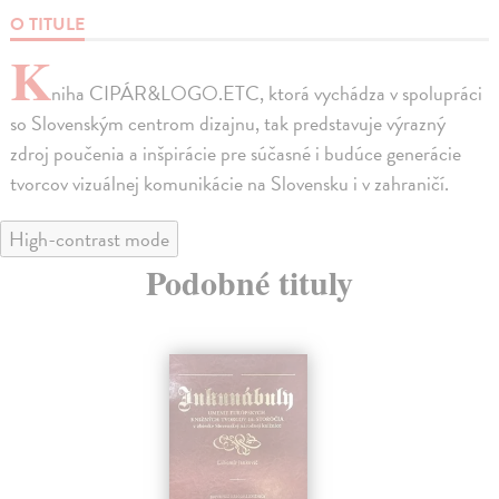
O TITULE
K
niha CIPÁR&LOGO.ETC, ktorá vychádza v spolupráci
so Slovenským centrom dizajnu, tak predstavuje výrazný
zdroj poučenia a inšpirácie pre súčasné i budúce generácie
tvorcov vizuálnej komunikácie na Slovensku i v zahraničí.
High-contrast mode
Podobné tituly
na sklade