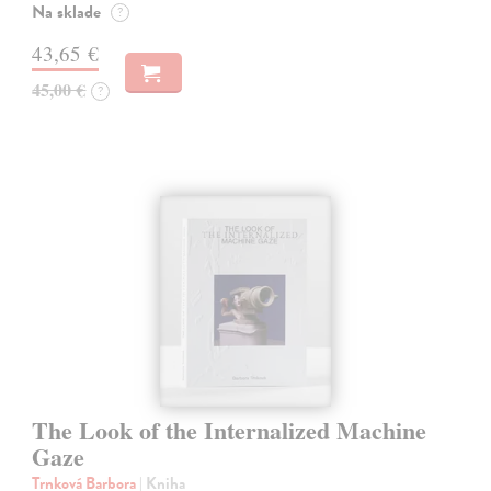
Na sklade
?
43,65 €
45,00 €
?
The Look of the Internalized Machine
Gaze
Trnková Barbora
| Kniha