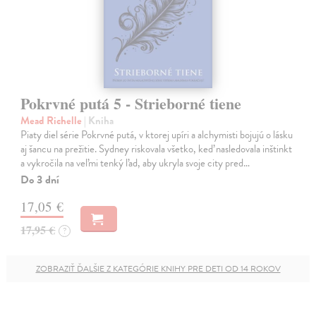
Pokrvné putá 5 - Strieborné tiene
Mead Richelle
| Kniha
Piaty diel série Pokrvné putá, v ktorej upíri a alchymisti bojujú o lásku
aj šancu na prežitie. Sydney riskovala všetko, keď nasledovala inštinkt
a vykročila na veľmi tenký ľad, aby ukryla svoje city pred…
Do 3 dní
17,05 €
17,95 €
?
ZOBRAZIŤ ĎALŠIE Z KATEGÓRIE KNIHY PRE DETI OD 14 ROKOV