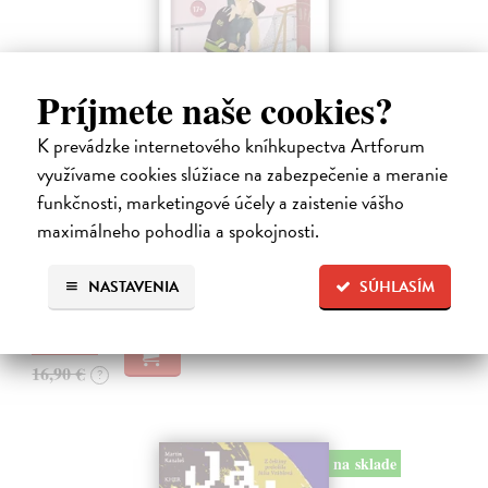
Príjmete naše cookies?
K prevádzke internetového kníhkupectva Artforum
využívame cookies slúžiace na zabezpečenie a meranie
Skóre
funkčnosti, marketingové účely a zaistenie vášho
Kennedy Elle
| Kniha
maximálneho pohodlia a spokojnosti.
Allie Hayesová prežíva krízu. Blížia sa promócie a ona stále netuší, čo
bude robiť po vysokej.
NASTAVENIA
SÚHLASÍM
Do 4 dní
16,39 €
16,90 €
?
na sklade