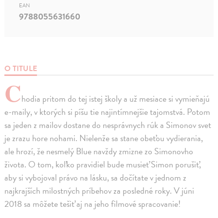
EAN
9788055631660
O TITULE
C
hodia pritom do tej istej školy a už mesiace si vymieňajú
e-maily, v ktorých si píšu tie najintímnejšie tajomstvá. Potom
sa jeden z mailov dostane do nesprávnych rúk a Simonov svet
je zrazu hore nohami. Nielenže sa stane obeťou vydierania,
ale hrozí, že nesmelý Blue navždy zmizne zo Simonovho
života. O tom, koľko pravidiel bude musieť Simon porušiť,
aby si vybojoval právo na lásku, sa dočítate v jednom z
najkrajších milostných príbehov za posledné roky. V júni
2018 sa môžete tešiť aj na jeho filmové spracovanie!