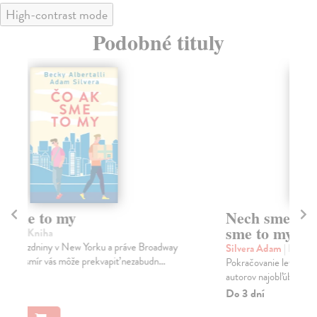
High-contrast mode
Podobné tituly
Nech sme to navždy my (Čo ak
Ti
sme to my 2)
Ba
Prv
Silvera Adam
| Kniha
Vra
Pokračovanie letnej love story Čo ak sme to my od
autorov najobľúbenejších romantických príbehov! Be...
Do
Do 3 dní
12