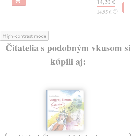
14,20 €
12
14,95 €
?
High-contrast mode
Čitatelia s podobným vkusom si
kúpili aj: