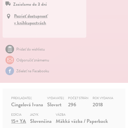
Zasielame do 3 dní
Pozrieť dostupnosť
v kníhkupectvách
Pridať do wishlistu
Odporučiť známemu
Zdielať na Facebooku
PREKLADATEĽ
VYDAVATEĽ
POČET STRÁN
ROK VYDANIA
Cingelová Ivana
Slovart
296
2018
EDÍCIA
JAZYK
VÄZBA
15+ YA
Slovenčina
Mäkká väzba / Paperback