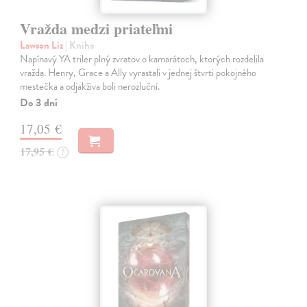
Vražda medzi priateľmi
Lawson Liz
| Kniha
Napínavý YA triler plný zvratov o kamarátoch, ktorých rozdelila
vražda. Henry, Grace a Ally vyrastali v jednej štvrti pokojného
mestečka a odjakživa boli nerozluční.
Do 3 dní
17,05 €
17,95 €
?