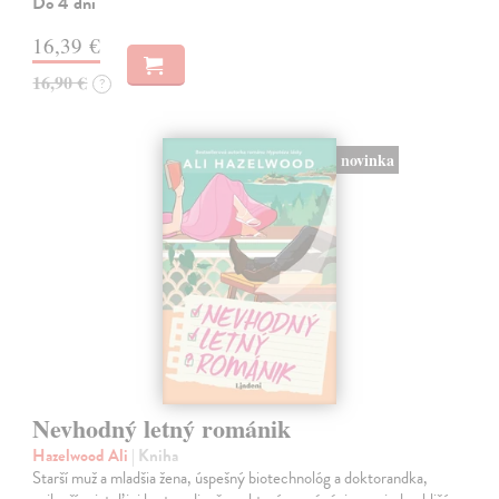
Do 4 dní
16,39 €
16,90 €
?
novinka
Nevhodný letný románik
Hazelwood Ali
| Kniha
Starší muž a mladšia žena, úspešný biotechnológ a doktorandka,