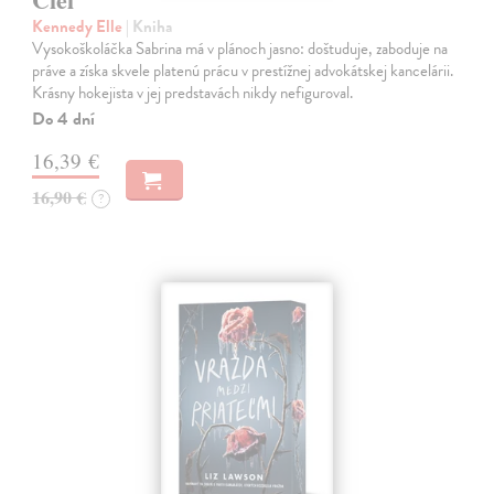
Kennedy Elle
| Kniha
Vysokoškoláčka Sabrina má v plánoch jasno: doštuduje, zaboduje na
práve a získa skvele platenú prácu v prestížnej advokátskej kancelárii.
Krásny hokejista v jej predstavách nikdy nefiguroval.
Do 4 dní
16,39 €
16,90 €
?