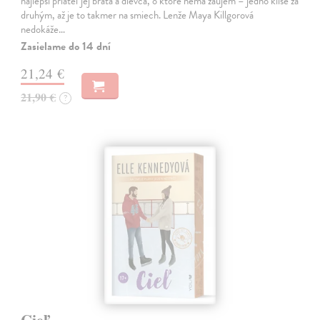
najlepší priateľ jej brata a dievča, o ktoré nemá záujem – jedno klišé za
druhým, až je to takmer na smiech. Lenže Maya Killgorová
nedokáže…
Zasielame do 14 dní
21,24 €
21,90 €
?
Cieľ