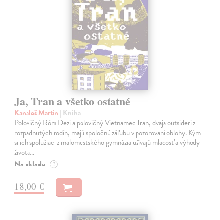
Ja, Tran a všetko ostatné
Kanaloš Martin
| Kniha
Polovičný Róm Dezi a polovičný Vietnamec Tran, dvaja outsideri z
rozpadnutých rodín, majú spoločnú záľubu v pozorovaní oblohy. Kým
si ich spolužiaci z malomestského gymnázia užívajú mladosť a výhody
života…
Na sklade
?
18,00 €