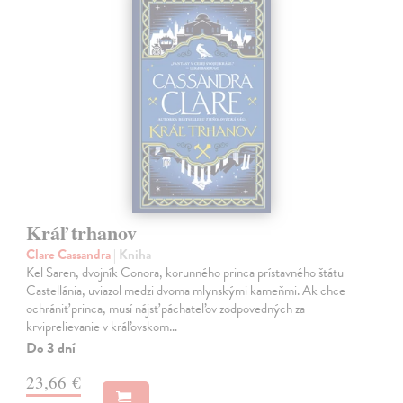
Kráľ trhanov
Clare Cassandra
| Kniha
Kel Saren, dvojník Conora, korunného princa prístavného štátu
Castellánia, uviazol medzi dvoma mlynskými kameňmi. Ak chce
ochrániť princa, musí nájsť páchateľov zodpovedných za
krviprelievanie v kráľovskom…
Do 3 dní
23,66 €