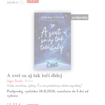
24,90 €
?
predpredaj
A svet sa aj tak točí ďalej
Jäger Sarah
| Kniha
Voda, zmrzlina, výlety. Čo cez prázdniny robíte najradšej?
Predpredaj, vychádza 26.8.2026, zasielame do 5 dní od
vydania
13,52 €