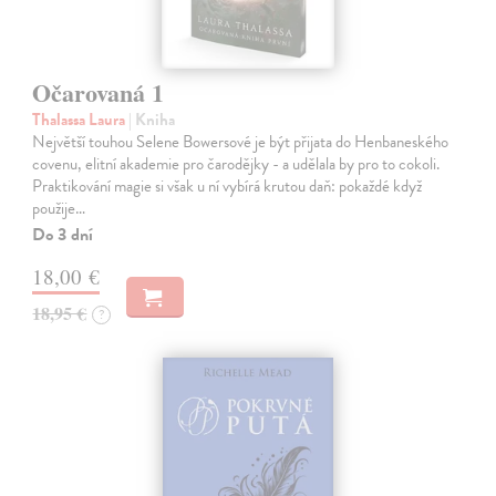
Očarovaná 1
Thalassa Laura
| Kniha
Největší touhou Selene Bowersové je být přijata do Henbaneského
covenu, elitní akademie pro čarodějky - a udělala by pro to cokoli.
Praktikování magie si však u ní vybírá krutou daň: pokaždé když
použije…
Do 3 dní
18,00 €
18,95 €
?