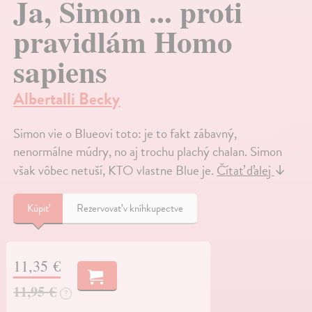
Ja, Simon ... proti
pravidlám Homo
sapiens
Albertalli Becky
Simon vie o Blueovi toto: je to fakt zábavný,
nenormálne múdry, no aj trochu plachý chalan. Simon
však vôbec netuší, KTO vlastne Blue je.
Čítať ďalej
↓
Kúpiť
Rezervovať v kníhkupectve
11,35 €
11,95 €
?