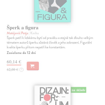
Šperk a figura
Matějovič Petja
| Kniha
Šperk patří k lidskému bytí od pravěku a stejně tak dlouho velkým
tématem autorů šperku zůstává člověk a jeho zobrazení. Figurální
kvalita šperku přitom nepatří ke konstantám.
Zasielame do 12 dní
60,14 €
62,00 €
?
na sklade