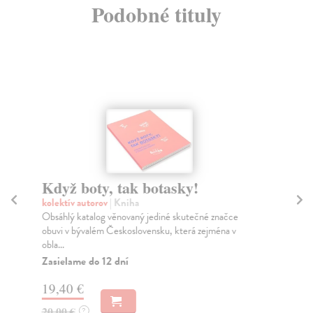
Podobné tituly
Když boty, tak botasky!
Di
kolektív autorov
| Kniha
kol
Obsáhlý katalog věnovaný jediné skutečné značce
Tou
obuvi v bývalém Československu, která zejména v
ilu
obla...
Za
Zasielame do 12 dní
27
19,40 €
28
20,00 €
?