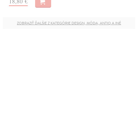
18,80 €
ZOBRAZIŤ ĎALŠIE Z KATEGÓRIE DESIGN, MÓDA, ANTIQ A INÉ