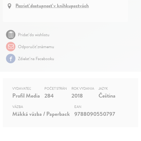
Pozrieť dostupnosť v kníhkupectvách
Pridať do wishlistu
Odporučiť známemu
Zdielať na Facebooku
VYDAVATEĽ
POČET STRÁN
ROK VYDANIA
JAZYK
Profil Media
284
2018
Čeština
VÄZBA
EAN
Mäkká väzba / Paperback
9788090550797