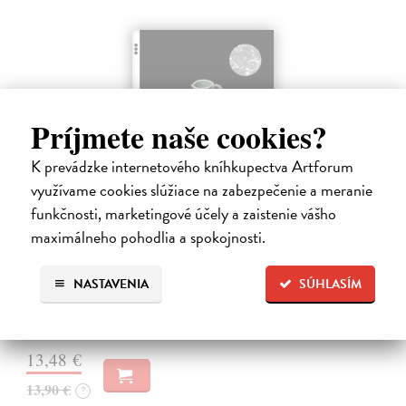
Príjmete naše cookies?
K prevádzke internetového kníhkupectva Artforum
využívame cookies slúžiace na zabezpečenie a meranie
Způsoby vidění
funkčnosti, marketingové účely a zaistenie vášho
Berger John
| Kniha
maximálneho pohodlia a spokojnosti.
Jedna z najinšpiratívnejších a najvplyvnejších kníh o umení a vizualite,
ktorá je právom považovaná za zakladateľskú klasiku odbore
NASTAVENIA
SÚHLASÍM
vizuálnych štúdií. Sedem esejí (z ktorých tri sú čisto obrazové) sa
zaoberá…
Zasielame do 12 dní
13,48 €
13,90 €
?