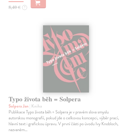
8,40 €
?
Typo života běh = Solpera
Solpera Jan
| Kniha
Publikace Typo života běh = Solpera je v pravém slova smyslu
autorskou monografií, pokud jde o celkovou koncepci, výběr prací,
hlavní text i grafickou úpravu. V první části po úvodu Ivy Knobloch,
nazvaném…