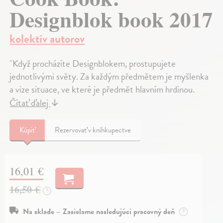
Designblok book 2017
kolektív autorov
"Když procházíte Designblokem, prostupujete
jednotlivými světy. Za každým předmětem je myšlenka
a vize situace, ve které je předmět hlavním hrdinou.
Čítať ďalej
↓
Kúpiť
Rezervovať v kníhkupectve
16,01 €
16,50 €
?
Na sklade – Zasielame nasledujúci pracovný deň
?