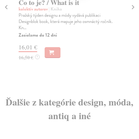
Co to je? / What is it
Di
kolektív autorov
| Kniha
kol
Pražský týden designu a módy vydává publikaci
Tou
Designblok book, která mapuje jeho osmnáctý ročník.
ilu
Kn...
Za
Zasielame do 12 dní
27
16,01 €
28
16,50 €
?
Ďalšie z kategórie design, móda,
antiq a iné