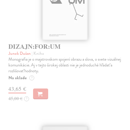
DIZAJN:FOR:UM
Junek Dušan
| Kniha
Monografia je o majstrovskom spojení obrazu a slova, o svete vizuálnej
komunikácie. Aj v tejto širokej oblasti nie je jednoduché hľadať a
rozlišovať hodnoty.
Na sklade
?
43,65 €
45,00 €
?