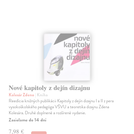
Nové kapitoly z dejín dizajnu
Kolesár Zdeno
| Kniha
Reedícia knižných publikácii Kapitoly z dejín dizajnu I a II z pera
vysokoškolského pedagóga VŠVU a teoretika dizajnu Zdena
Kolesára. Druhé doplnené a rozšírené vydanie.
Zasielame do 14 dní
7,98 €