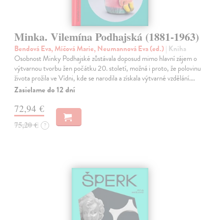
Minka. Vilemína Podhajská (1881-1963)
Bendová Eva, Míčová Marie, Neumannová Eva (ed.)
| Kniha
Osobnost Minky Podhajské zůstávala doposud mimo hlavní zájem o
výtvarnou tvorbu žen počátku 20. století, možná i proto, že polovinu
života prožila ve Vídni, kde se narodila a získala výtvarné vzdělání.…
Zasielame do 12 dní
72,94 €
75,20 €
?