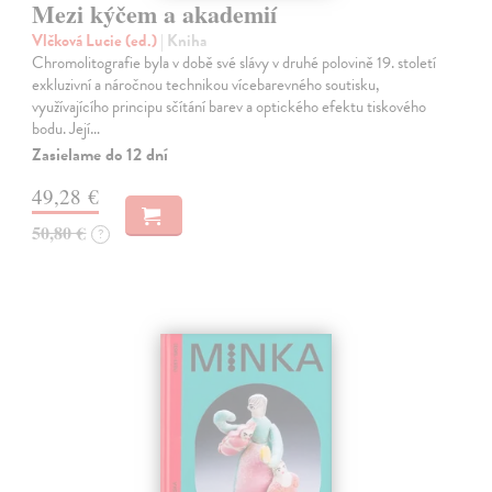
Mezi kýčem a akademií
Vlčková Lucie (ed.)
| Kniha
Chromolitografie byla v době své slávy v druhé polovině 19. století
exkluzivní a náročnou technikou vícebarevného soutisku,
využívajícího principu sčítání barev a optického efektu tiskového
bodu. Její…
Zasielame do 12 dní
49,28 €
50,80 €
?