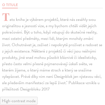
O TITULE
T
ato kniha je výběrem projektů, které nás zasáhly svou
originalitou a jasností vize, a my bychom chtěli vidět jejich
pokračování. Být u toho, když vstupují do skutečné reality,
mezi ostatní předměty, mezi lidi, kterým mnohdy změní
život. Ochutnávat je, zažívat i nepokrytě prožívat a radovat se
z jejich existence. Některé z projektů či věcí jsou reálnými
produkty, jiné snad mohou působit bláznivě či idealisticky,
přesto často velmi přesně pojmenovávají úskalí světa, ve
kterém žijeme, o který máme strach a který se snažíme
vylepšovat. Právě díky nim není Designblok jen výstavou věcí,
ale především manifestací za lepší život." Publikace vznikla u
příležitosti Designbloku 2017
High-contrast mode