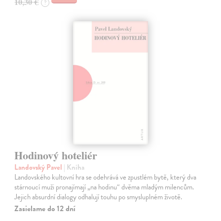
10,30 €
?
Hodinový hoteliér
Landovský Pavel
| Kniha
Landovského kultovní hra se odehrává ve zpustlém bytě, který dva
stárnoucí muži pronajímají „na hodinu“ dvěma mladým milencům.
Jejich absurdní dialogy odhalují touhu po smysluplném životě.
Zasielame do 12 dní