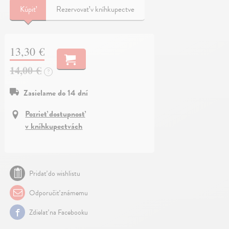
Kúpiť
Rezervovať v kníhkupectve
13,30 €
14,00 €
?
Zasielame do 14 dní
Pozrieť dostupnosť
v kníhkupectvách
Pridať do wishlistu
Odporučiť známemu
Zdielať na Facebooku