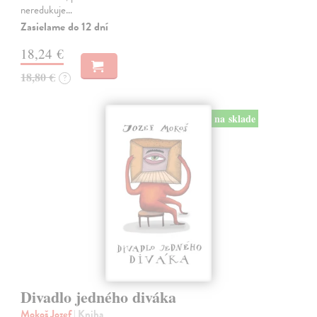
neredukuje…
Zasielame do 12 dní
18,24 €
18,80 €
?
na sklade
Divadlo jedného diváka
Mokoš Jozef
| Kniha