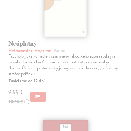
Neúplatný
Hofmannsthal Hugo von
| Kniha
Psychologická komedie významného rakouského autora rozkrývá
morální dilema a konflikt mezi osobní čestností a společenským
tlakem. Ústřední postavou hry je majordomus Theodor, „neúplatný“
strážce pořádku,…
Zasielame do 12 dní
9,99 €
10,30 €
?