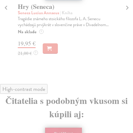
Hry (Seneca)
H
Seneca Lucius Annaeus
| Kniha
Cl
Tragédie známeho stoického filozofa L. A. Senecu
Cla
vychádzajú prvýkrát v slovenčine práve v Divadelnom...
opo
sv..
Na sklade
?
Za
19,95 €
14
21,00 €
?
14
High-contrast mode
Čitatelia s podobným vkusom si
kúpili aj: