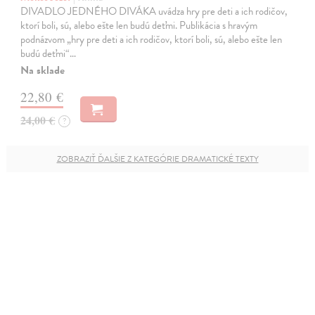
DIVADLO JEDNÉHO DIVÁKA uvádza hry pre deti a ich rodičov,
ktorí boli, sú, alebo ešte len budú deťmi. Publikácia s hravým
podnázvom „hry pre deti a ich rodičov, ktorí boli, sú, alebo ešte len
budú deťmi“…
Na sklade
22,80 €
24,00 €
?
ZOBRAZIŤ ĎALŠIE Z KATEGÓRIE DRAMATICKÉ TEXTY