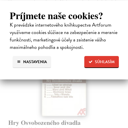
Dvojjazyčné vydanie súborného Shakespearovho dramatického diela
v preklade Martina Hilského.
Príjmete naše cookies?
Zasielame do 12 dní
15,04 €
K prevádzke internetového kníhkupectva Artforum
využívame cookies slúžiace na zabezpečenie a meranie
15,50 €
?
funkčnosti, marketingové účely a zaistenie vášho
maximálneho pohodlia a spokojnosti.
NASTAVENIA
SÚHLASÍM
Hry Osvobozeného divadla