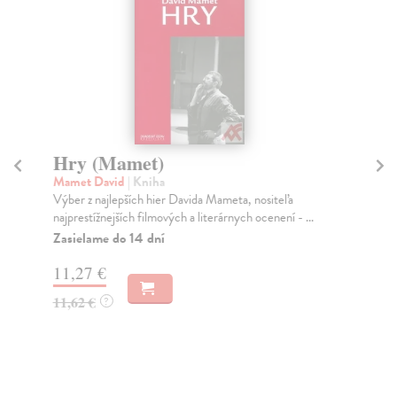
Hry (Mamet)
H
Mamet David
| Kniha
Sh
Výber z najlepších hier Davida Mameta, nositeľa
Výb
najprestížnejších filmových a literárnych ocenení - ...
dra
...
Zasielame do 14 dní
Za
11,27 €
9,
11,62 €
?
10