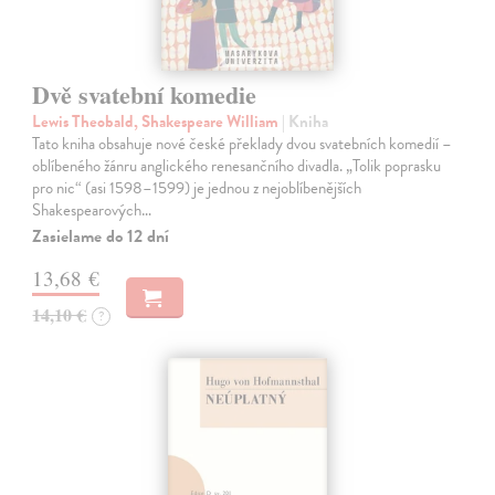
Dvě svatební komedie
Lewis Theobald, Shakespeare William
| Kniha
Tato kniha obsahuje nové české překlady dvou svatebních komedií –
oblíbeného žánru anglického renesančního divadla. „Tolik poprasku
pro nic“ (asi 1598–1599) je jednou z nejoblíbenějších
Shakespearových…
Zasielame do 12 dní
13,68 €
14,10 €
?