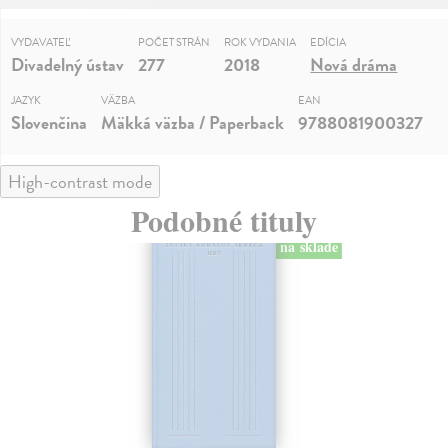
VYDAVATEĽ
POČET STRÁN
ROK VYDANIA
EDÍCIA
Divadelný ústav
277
2018
Nová dráma
JAZYK
VÄZBA
EAN
Slovenčina
Mäkká väzba / Paperback
9788081900327
High-contrast mode
Podobné tituly
na sklade