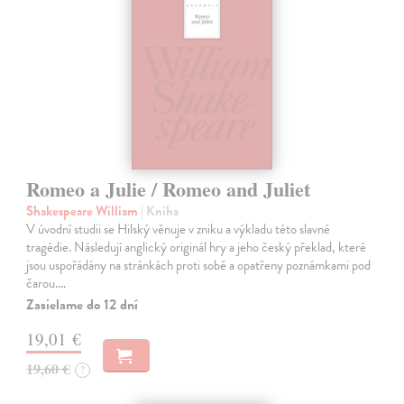
Romeo a Julie / Romeo and Juliet
Shakespeare William
| Kniha
V úvodní studii se Hilský věnuje v zniku a výkladu této slavné
tragédie. Následují anglický originál hry a jeho český překlad, které
jsou uspořádány na stránkách proti sobě a opatřeny poznámkami pod
čarou.…
Zasielame do 12 dní
19,01 €
19,60 €
?