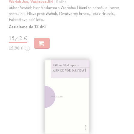
Werich Jan, Voskovec Jiří
| Kniha
Súbor šiestich hier Voskovca a Wericha: Líčení se odročuje, Sever
proti Jihu, Hlava proti Mihuli, Divotvorný hrnec, Teta z Bruselu,
Falstaffovo babí léto.
Zasielame do 12 dní
15,42 €
15,90 €
?