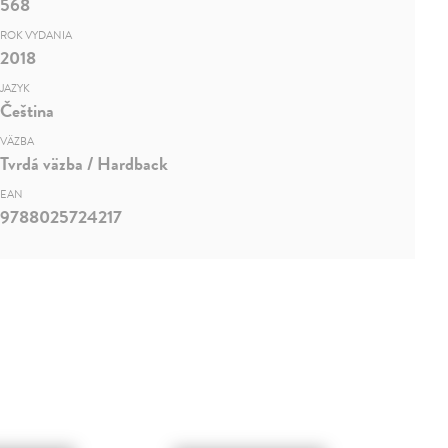
568
ROK VYDANIA
2018
JAZYK
Čeština
VÄZBA
Tvrdá väzba / Hardback
EAN
9788025724217