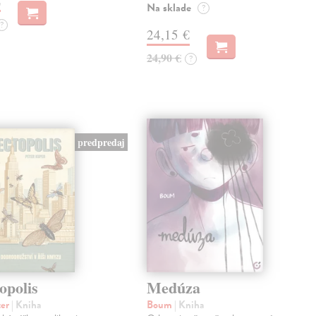
€
Na sklade
?
?
24,15 €
24,90 €
?
predpredaj
opolis
Medúza
ter
| Kniha
Boum
| Kniha