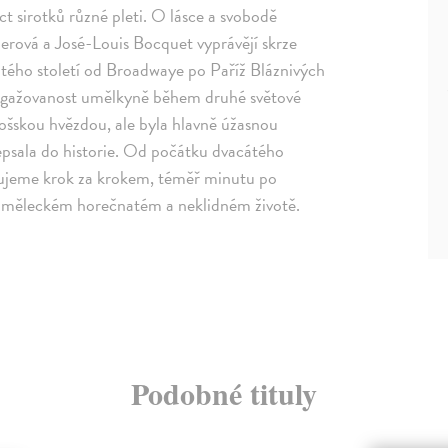
 sirotků různé pleti. O lásce a svobodě
lerová a José-Louis Bocquet vyprávějí skrze
átého století od Broadwaye po Paříž Bláznivých
čí angažovanost umělkyně během druhé světové
rnošskou hvězdou, ale byla hlavně úžasnou
epsala do historie. Od počátku dvacátého
edujeme krok za krokem, téměř minutu po
 uměleckém horečnatém a neklidném životě.
Podobné tituly