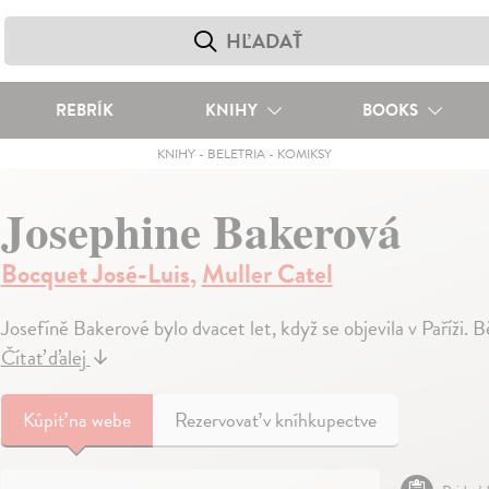
REBRÍK
KNIHY
BOOKS
KNIHY
-
BELETRIA
-
KOMIKSY
Josephine Bakerová
Bocquet José-Luis
,
Muller Catel
Josefíně Bakerové bylo dvacet let, když se objevila v Paříži. 
Čítať ďalej
↓
Kúpiť
na webe
Rezervovať v kníhkupectve