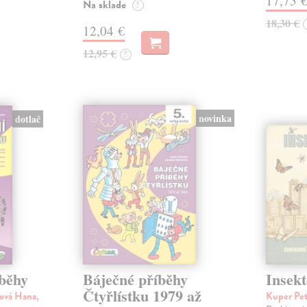
17,75 
Na sklade
?
18,30 €
12,04 €
12,95 €
?
novinka
dotlač
íběhy
Báječné příběhy
Insekt
Čtyřlístku 1979 až
ová Hana,
Kuper Pe