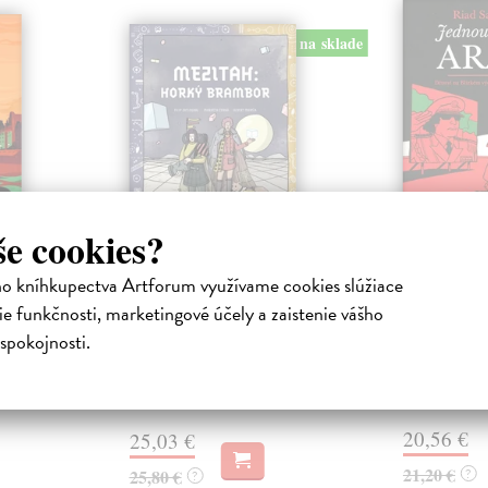
na sklade
še cookies?
lobí
Mezitah: Horký
Jednou 
brambor
ho kníhkupectva Artforum využívame cookies slúžiace
ha
Sattouf Riad
í Olivier
Detstvo na Bl
Zatloukal Filip
| Kniha
e funkčnosti, marketingové účely a zaistenie vášho
leauová
sýrsko-francú
Poslední díl trilogie Mezitah.
spokojnosti.
t vládce
socialistický
Naposledy navštěvujeme
arabs...
komiksový vesmír Mezitah.
Na sklade
Na sklade
?
20,56 €
25,03 €
21,20 €
25,80 €
?
?