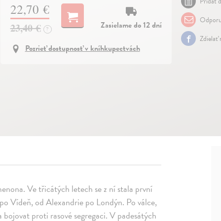
Pridať d
22,70 €
Odporu
Zasielame do 12 dní
23,40 €
?
Zdielať
Pozrieť dostupnosť v kníhkupectvách
nona. Ve třicátých letech se z ní stala první
 po Vídeň, od Alexandrie po Londýn. Po válce,
 bojovat proti rasové segregaci. V padesátých