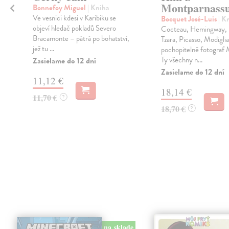
Montparnass
Bonnefoy Miguel
| Kniha
Ve vesnici kdesi v Karibiku se
Bocquet José-Luis
| K
objeví hledač pokladů Severo
Cocteau, Hemingway, 
Bracamonte – pátrá po bohatství,
Tzara, Picasso, Modiglia
jež tu ...
pochopitelně fotograf
Ty všechny n...
Zasielame do 12 dní
Zasielame do 12 dní
11,12 €
i
18,14 €
11,70 €
?
18,70 €
?
na sklade