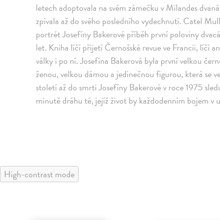
letech adoptovala na svém zámečku v Milandes dvanáct
zpívala až do svého posledního vydechnutí. Catel Mul
portrét Josefíny Bakerové příběh první poloviny dvac
let. Kniha líčí přijetí Černošské revue ve Francii, lí
války i po ní. Josefína Bakerová byla první velkou če
ženou, velkou dámou a jedinečnou figurou, která se v
století až do smrti Josefíny Bakerové v roce 1975 sl
minutě dráhu té, jejíž život by každodenním bojem v
High-contrast mode