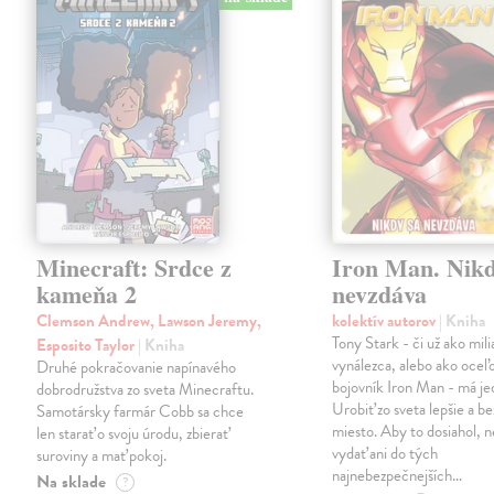
Minecraft: Srdce z
Iron Man. Nikd
kameňa 2
nevzdáva
Clemson Andrew, Lawson Jeremy,
kolektív autorov
| Kniha
Tony Stark - či už ako mili
Esposito Taylor
| Kniha
vynálezca, alebo ako oceľ
Druhé pokračovanie napínavého
bojovník Iron Man - má jed
dobrodružstva zo sveta Minecraftu.
Urobiť zo sveta lepšie a b
Samotársky farmár Cobb sa chce
miesto. Aby to dosiahol, n
len starať o svoju úrodu, zbierať
vydať ani do tých
suroviny a mať pokoj.
najnebezpečnejších…
Na sklade
?