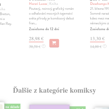
u
Harari Lucas
| Kniha
Deschamps 
Poutavý, noirový grafický román
21. března 19
niha
o odhalování mocných tajemství
Sommě naraz
Breton,
světa přírody je komiksový debut
kdesi mezi me
ni a
fran...
německými zá.
 Man Ray.
Zasielame do 12 dní
Zasielame d
28,98 €
13,30 €
30,50 €
14,00 €
?
?
Ďalšie z kategórie komiksy
na sklade