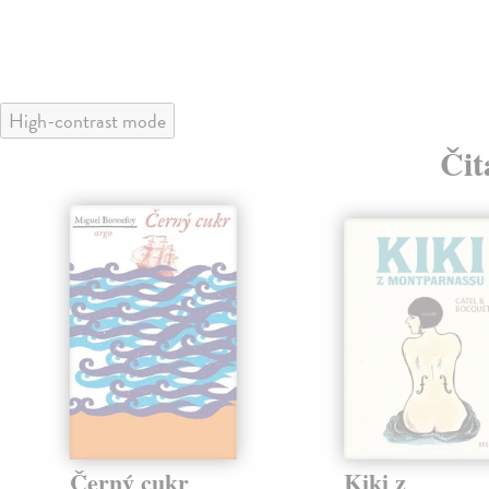
High-contrast mode
Čit
Černý cukr
Kiki z