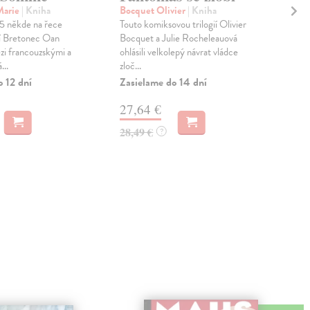
Marie
| Kniha
Bocquet Olivier
| Kniha
Kub
15 někde na řece
Touto komiksovou trilogií Olivier
Kni
í Bretonec Oan
Bocquet a Julie Rocheleauová
Pův
zi francouzskými a
ohlásili velkolepý návrat vládce
čerp
..
zloč...
egy
znep
o 12 dní
Zasielame do 14 dní
Zas
27,64 €
13
28,49 €
?
14,