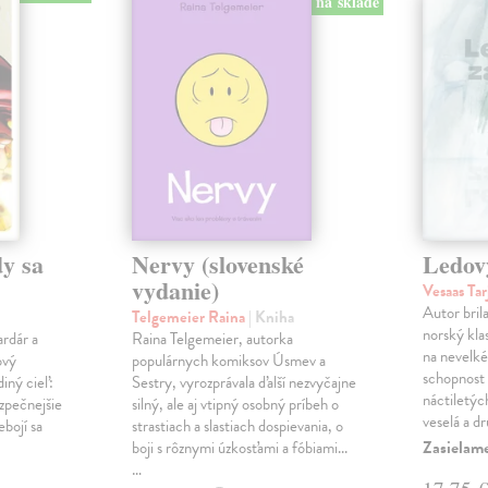
na sklade
y sa
Nervy (slovenské
Ledov
vydanie)
Vesaas Tar
Autor bril
Telgemeier Raina
| Kniha
norský klas
ardár a
Raina Telgemeier, autorka
na nevelké
ový
populárnych komiksov Úsmev a
schopnost v
iný cieľ:
Sestry, vyrozprávala ďalší nezvyčajne
náctiletýc
ezpečnejšie
silný, ale aj vtipný osobný príbeh o
veselá a d
ebojí sa
strastiach a slastiach dospievania, o
Zasielame
boji s rôznymi úzkosťami a fóbiami...
…