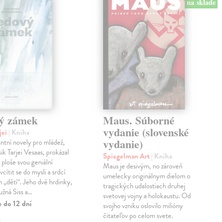
na sklade
ý zámek
Maus. Súborné
vydanie (slovenské
jei
| Kniha
vydanie)
antní novely pro mládež,
ik Tarjei Vesaas, prokázal
Spiegelman Art
| Kniha
 ploše svou geniální
Maus je desivým, no zároveň
cítit se do mysli a srdcí
umelecky originálnym dielom o
h „dětí“. Jeho dvě hrdinky,
tragických udalostiach druhej
ružná Siss a…
svetovej vojny a holokaustu. Od
 do 12 dní
svojho vzniku oslovilo milióny
čitateľov po celom svete.