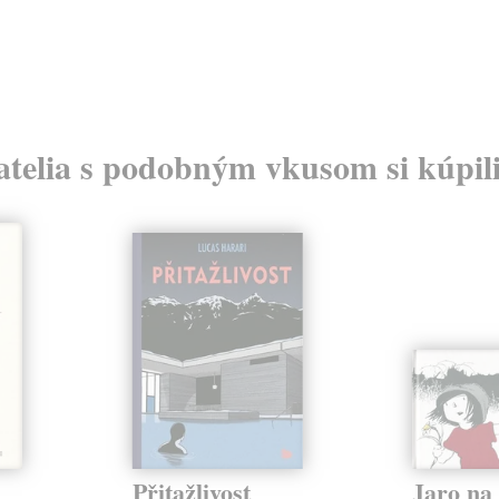
atelia s podobným vkusom si kúpili
Přitažlivost
Jaro n