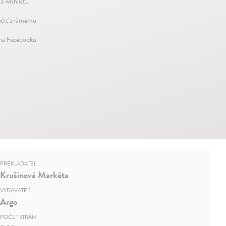
o wishlistu
čiť známemu
 na Facebooku
PREKLADATEĽ
Krušinová Markéta
VYDAVATEĽ
Argo
POČET STRÁN