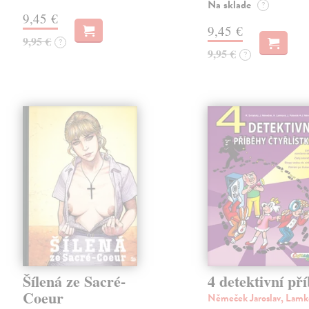
Na sklade
?
9,45 €
9,45 €
9,95 €
?
9,95 €
?
Šílená ze Sacré-
4 detektivní př
Coeur
Němeček Jaroslav, Lamk