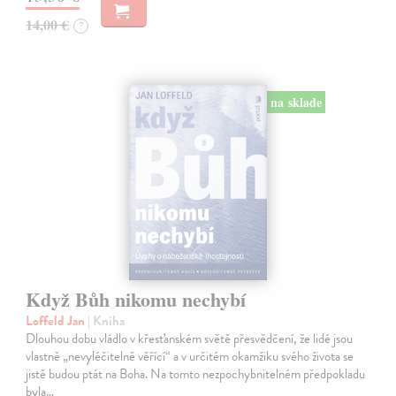
14,00 €
?
na sklade
Když Bůh nikomu nechybí
Loffeld Jan
| Kniha
Dlouhou dobu vládlo v křesťanském světě přesvědčení, že lidé jsou
vlastně „nevyléčitelně věřící“ a v určitém okamžiku svého života se
jistě budou ptát na Boha. Na tomto nezpochybnitelném předpokladu
byla…