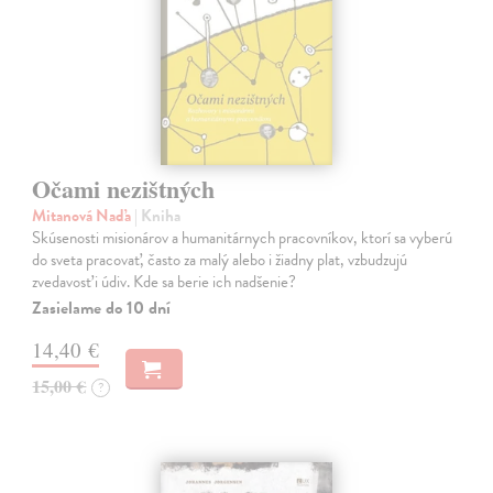
Očami nezištných
Mitanová Naďa
| Kniha
Skúsenosti misionárov a humanitárnych pracovníkov, ktorí sa vyberú
do sveta pracovať, často za malý alebo i žiadny plat, vzbudzujú
zvedavosť i údiv. Kde sa berie ich nadšenie?
Zasielame do 10 dní
14,40 €
15,00 €
?