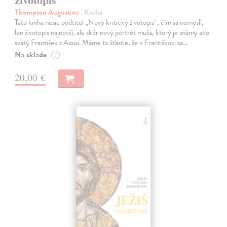
Thompson Augustine
| Kniha
Táto kniha nesie podtitul „Nový kritický životopis“, čím sa nemyslí,
len životopis najnovší, ale skôr nový portrét muža, ktorý je známy ako
svätý František z Assisi. Máme to šťastie, že o Františkovi sa…
Na sklade
?
20,00 €