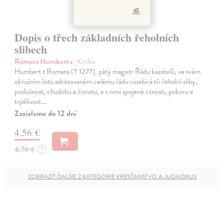
Dopis o třech základních řeholních
slibech
Romans Humbert z
| Kniha
Humbert z Romans († 1277), pátý magistr Řádu kazatelů, ve svém
okružním listu adresovaném celému řádu rozebírá tři řeholní sliby,
poslušnost, chudobu a čistotu, a s nimi spojené ctnosti, pokoru a
trpělivost.…
Zasielame do 12 dní
4,56 €
4,70 €
?
ZOBRAZIŤ ĎALŠIE Z KATEGÓRIE KRESŤANSTVO A JUDAIZMUS