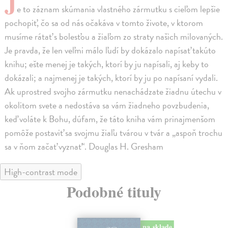
J
e to záznam skúmania vlastného zármutku s cieľom lepšie
pochopiť, čo sa od nás očakáva v tomto živote, v ktorom
musíme rátať s bolesťou a žiaľom zo straty našich milovaných.
Je pravda, že len veľmi málo ľudí by dokázalo napísať takúto
knihu; ešte menej je takých, ktorí by ju napísali, aj keby to
dokázali; a najmenej je takých, ktorí by ju po napísaní vydali.
Ak uprostred svojho zármutku nenachádzate žiadnu útechu v
okolitom svete a nedostáva sa vám žiadneho povzbudenia,
keď voláte k Bohu, dúfam, že táto kniha vám prinajmenšom
pomôže postaviť sa svojmu žiaľu tvárou v tvár a „aspoň trochu
sa v ňom začať vyznať“. Douglas H. Gresham
High-contrast mode
Podobné tituly
na sklade