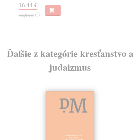
16,44 €
18
16,95 €
19
?
Ďalšie z kategórie kresťanstvo a
judaizmus