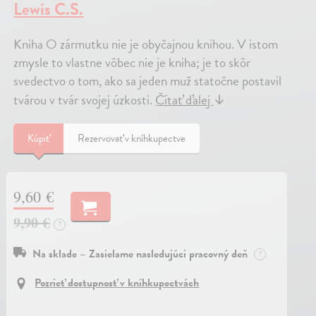
Lewis C.S.
Kniha O zármutku nie je obyčajnou knihou. V istom
zmysle to vlastne vôbec nie je kniha; je to skôr
svedectvo o tom, ako sa jeden muž statočne postavil
tvárou v tvár svojej úzkosti.
Čítať ďalej
↓
Kúpiť
Rezervovať v kníhkupectve
9,60 €
9,90 €
?
Na sklade – Zasielame nasledujúci pracovný deň
?
Pozrieť dostupnosť v kníhkupectvách