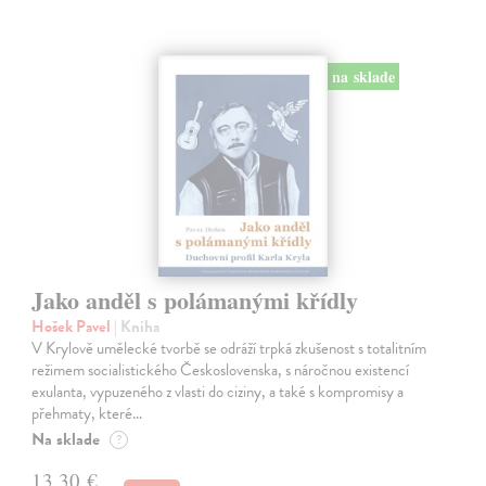
na sklade
Jako anděl s polámanými křídly
Hošek Pavel
| Kniha
V Krylově umělecké tvorbě se odráží trpká zkušenost s totalitním
režimem socialistického Československa, s náročnou existencí
exulanta, vypuzeného z vlasti do ciziny, a také s kompromisy a
přehmaty, které…
Na sklade
?
13,30 €