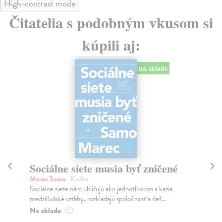
High-contrast mode
Čitatelia s podobným vkusom si
kúpili aj:
na sklade
Sociálne siete musia byť zničené
P
Marec Samo
| Kniha
Bor
Sociálne siete nám ubližujú ako jednotlivcom a kazia
Tát
medziľudské vzťahy, rozkladajú spoločnosť a def...
Bor
Na sklade
Na
?