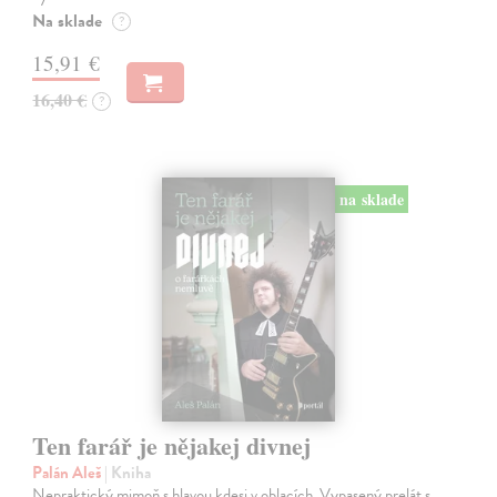
Na sklade
?
15,91 €
16,40 €
?
na sklade
Ten farář je nějakej divnej
Palán Aleš
| Kniha
Nepraktický mimoň s hlavou kdesi v oblacích. Vypasený prelát s