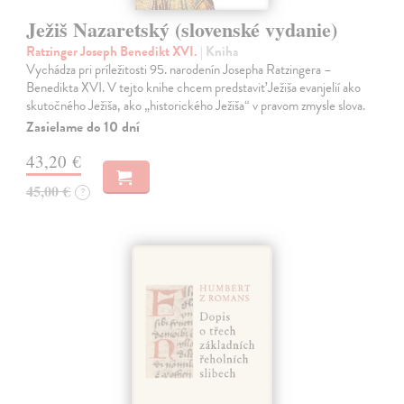
Ježiš Nazaretský (slovenské vydanie)
Ratzinger Joseph Benedikt XVI.
| Kniha
Vychádza pri príležitosti 95. narodenín Josepha Ratzingera –
Benedikta XVI. V tejto knihe chcem predstaviť Ježiša evanjelií ako
skutočného Ježiša, ako „historického Ježiša“ v pravom zmysle slova.
Zasielame do 10 dní
43,20 €
45,00 €
?