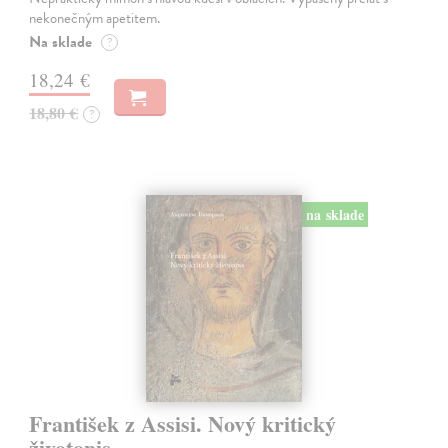
nekonečným apetitem.
Na sklade
?
18,24 €
18,80 €
?
na sklade
František z Assisi. Nový kritický
životopis