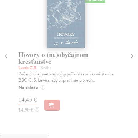
Hovory o (ne)obyčajnom
Z
kresťanstve
Le
Aut
Lewis C.S.
| Kniha
duc
Počas druhej svetovej vojny požiadala rozhlasová stanica
BBC C. S. Lewisa, aby pripravil sériu predn...
Na
Na sklade
?
14
14,45 €
14
14,90 €
?