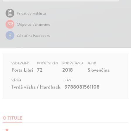
Pridať do wishlistu
Odporučiť známemu
Zdielať na Facebooku
VYDAVATEĽ
POČET STRÁN
ROK VYDANIA
JAZYK
Porta Libri
72
2018
Slovenčina
VÄZBA
EAN
Tvrdá väzba / Hardback
9788081561108
O TITULE