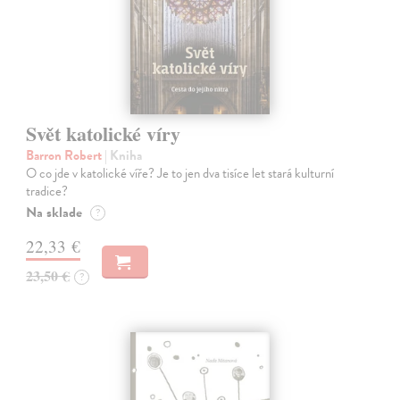
Svět katolické víry
Barron Robert
| Kniha
O co jde v katolické víře? Je to jen dva tisíce let stará kulturní
tradice?
Na sklade
?
22,33 €
23,50 €
?