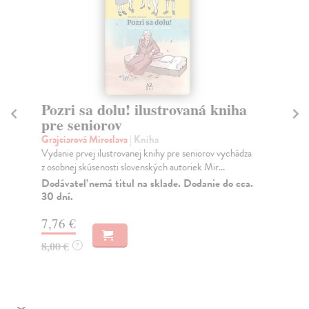
Pozri sa dolu! ilustrovaná kniha
S
pre seniorov
b
Grajciarová Miroslava
| Kniha
kol
Vydanie prvej ilustrovanej knihy pre seniorov vychádza
Kni
z osobnej skúsenosti slovenských autoriek Mir...
prí
Dodávateľ nemá titul na sklade. Dodanie do cca.
Na
30 dní.
25
7,76 €
8,00 €
?