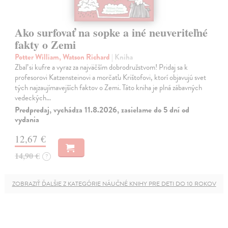
Ako surfovať na sopke a iné neuveriteľné
fakty o Zemi
Potter William, Watson Richard
| Kniha
Zbaľ si kufre a vyraz za najväčším dobrodružstvom! Pridaj sa k
profesorovi Katzensteinovi a morčaťu Krištofovi, ktorí objavujú svet
tých najzaujímavejších faktov o Zemi. Táto kniha je plná zábavných
vedeckých…
Predpredaj, vychádza 11.8.2026, zasielame do 5 dní od
vydania
12,67 €
14,90 €
?
ZOBRAZIŤ ĎALŠIE Z KATEGÓRIE NÁUČNÉ KNIHY PRE DETI DO 10 ROKOV