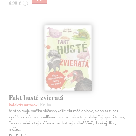
6,90 €
?
Fakt husté zvieratá
kolektív autorov
| Kniha
Možno tvoja mačka občas vykašle chumáč chlpov, alebo sa ti pes
vyváľa v niečom smradľavom, ale ver nám to je slabý čaj oproti tomu,
čo sa dozvieš v tejto úžasne nechutnej knihe! Vieš, do akej dlžky
môže…