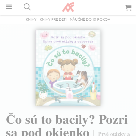
KNIHY
-
KNIHY PRE DETI
-
NÁUČNÉ DO 10 ROKOV
Čo sú to bacily? Pozri
sa pod okienko
Prvé otázky a