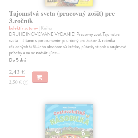
Tajomstvá sveta (pracovný zošit) pre
3.ročník
kolektív autorov
| Kniha
DRUHÉ INOVOVANÉ VYDANIE! Pracovný zošit Tajomstvá
sveta – čítanie s porozumením je určený pre žiakov 3. ročníka
základných škôl. Jeho obsahom sú krátke, pútavé, vtipné a zaujímavé
príbehy a na ne nadväzujúce…
Do 5 dní
2,43 €
2,50 €
?