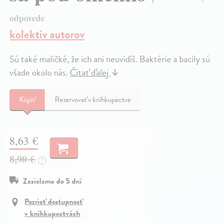
odpovede
kolektív autorov
Sú také maličké, že ich ani neuvidíš. Baktérie a bacily sú
všade okolo nás.
Čítať ďalej
↓
Kúpiť
Rezervovať v kníhkupectve
8,63 €
8,90 €
?
Zasielame do 5 dní
Pozrieť dostupnosť
v kníhkupectvách