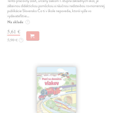
Tento pracovný zošit, určený žiakom 1. stupňa základných škôl, je
zábavnou didaktickou pomôckou a náučnou nadstavbou rovnomennej
publikácie Slovensko Čo ti v škole nepovedia, ktorá vyšla vo
vydavateľstve…
Na sklade
?
5,61 €
5,90 €
?