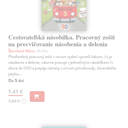
Cestovateľská násobilka. Pracovný zošit
na precvičovanie násobenia a delenia
Števíková Mária
| Kniha
Plnofarebný pracovný zošit v novom vydaní vysvetlí žiakom, čo je
násobenie a delenie, názorne pracuje s jednotlivými násobilkami (v
obore do 100) a prepája námety s učivom prírodovedy, slovenského
jazyka,…
Do 5 dní
5,43 €
5,60 €
?