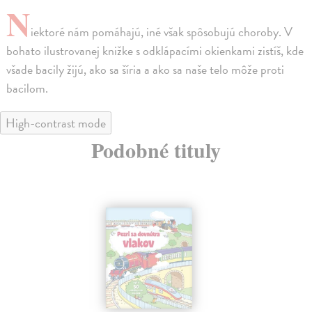
N
iektoré nám pomáhajú, iné však spôsobujú choroby. V
bohato ilustrovanej knižke s odklápacími okienkami zistíš, kde
všade bacily žijú, ako sa šíria a ako sa naše telo môže proti
bacilom.
High-contrast mode
Podobné tituly