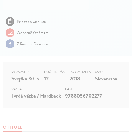
Pridať do wishlistu
Odporučiť známemu
Zdielať na Facebooku
VYDAVATEĽ
POČET STRÁN
ROK VYDANIA
JAZYK
Svojtka & Co.
12
2018
Slovenčina
VÄZBA
EAN
Tvrdá väzba / Hardback
9788056702277
O TITULE