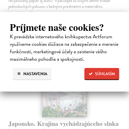
recyklovaný papier aj dúhu? Vyskúšajte so svojimi deťmi tridsať
jednoduchých pokusov s bežnými predmetmi a materiálmi.
Na sklade
?
Príjmete naše cookies?
14,20 €
14,95 €
?
K prevádzke internetového kníhkupectva Artforum
využívame cookies slúžiace na zabezpečenie a meranie
funkčnosti, marketingové účely a zaistenie vášho
maximálneho pohodlia a spokojnosti.
na sklade
NASTAVENIA
SÚHLASÍM
Japonsko. Krajina vychádzajúceho slnka