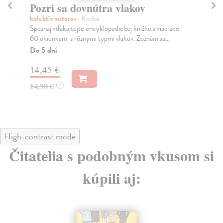
Pozri sa dovnútra vlakov
Po
kolektív autorov
| Kniha
kol
Spoznaj vďaka tejto encyklopedickej knižke s viac ako
Poz
60 okienkami s rôznymi typmi vlakov. Zoznám sa...
odk
Do 5 dní
Na
14,45 €
14
14,90 €
14
?
High-contrast mode
Čitatelia s podobným vkusom si
kúpili aj: