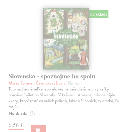
na sklade
Slovensko - spoznajme ho spolu
Marec Samuel, Čermáková Lucia
| Kniha
Toto nádherné veľké leporelo vezme vaše dieťa na prvý veľký
poznávací výlet po Slovensku. V krásne ilustrovanej prírode nájde
kvety, ktoré rastú na našich poliach, lúkach či horách, zvieratká, čo
majú…
Na sklade
?
6,56 €