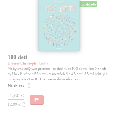
na sklade
100 detí
Drösser Christoph
| Kniha
Ak by sme celý svet premenili na dedinu so 100 deťmi, len 6 z nich
by žilo v Európe a 56 v Ázii. V mestách žije 48 detí, 85 má prístup k
čistej vode a 21 zo 100 detí nemá doma elektrinu.
Na sklade
?
12,60 €
12,99 €
?