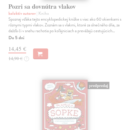
Pozri sa dovnútra vlakov
kolektív autorov
| Kniha
Spoznaj vďaka tejto encyklopedickej knižke s viac ako 60 okienkami s
rôznymi typmi vlakov. Zoznám sa s vlakmi, ktoré za slnečného dňa, za
dažďa či v snehu rachotia po koľajniciach a prevážajú cestujúcich…
Do 5 dní
14,45 €
14,90 €
?
predpredaj