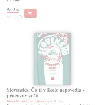
Do 5 dní
9,60 €
9,90 €
?
Slovensko. Čo ti v škole nepovedia -
pracovný zošit
Marec Samuel, Čermáková Lucia
| Kniha