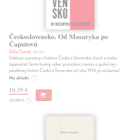
Československo. Od Masaryka po
Čaputovú
Gális Tomáš
| Kniha
Udalosti a postavy z histórie Česka a Slovenska, ktoré si treba
zapamätať. Tento knižný výber pozostáva z textov o spoločnej i
paralelnej histórii Česka a Slovenska od roku 1918 po súčasnosť.
Na sklade
?
16,39 €
16,90 €
?