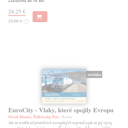
Zasielame do 14 dní
24,25 €
25,00 €
?
novinka
EuroCity - Vlaky, které spojily Evropu
Harák Martin, Šťáhlavský Petr
| Kniha
Jak se zrodila síť prestižních evropských expresů a jak se její vývoj