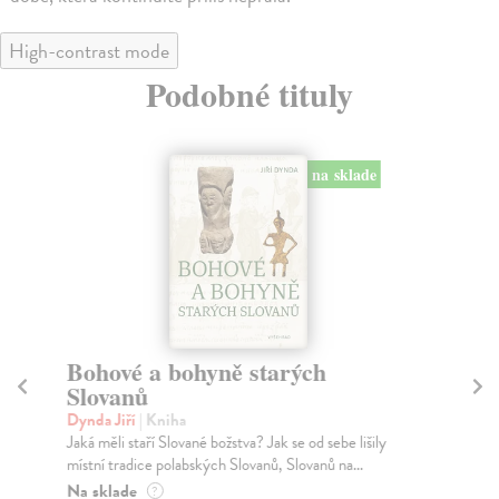
High-contrast mode
Podobné tituly
na sklade
Bohové a bohyně starých
Č
Slovanů
Pad
Čes
Dynda Jiří
| Kniha
úča
Jaká měli staří Slované božstva? Jak se od sebe lišily
místní tradice polabských Slovanů, Slovanů na...
Na
Na sklade
?