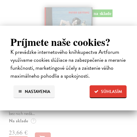
na sklade
Príjmete naše cookies?
K prevádzke internetového kníhkupectva Artforum
využívame cookies slúžiace na zabezpečenie a meranie
funkčnosti, marketingové účely a zaistenie vášho
maximálneho pohodlia a spokojnosti.
Studne mútne
Getting Peter
| Kniha
NASTAVENIA
SÚHLASÍM
Sú ikonickými postavami našej kultúry. Postavili im sochy a
pomenovali po nich ulice, majú svoje nespochybniteľné miesto v
lexikónoch literatúry aj učebniciach, slovenské moderné umenie sa
bez nich nedá…
Na sklade
?
23,66 €