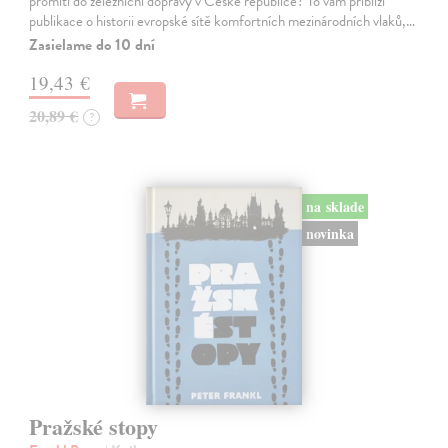
promítl do železniční dopravy v České republice? To vám přiblíží
publikace o historii evropské sítě komfortních mezinárodních vlaků,…
Zasielame do 10 dní
19,43 €
20,89 €
?
na sklade
novinka
Pražské stopy