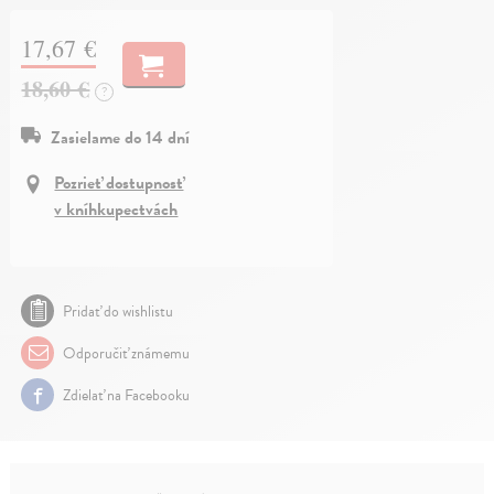
17,67 €
18,60 €
?
Zasielame do 14 dní
Pozrieť dostupnosť
v kníhkupectvách
Pridať do wishlistu
Odporučiť známemu
Zdielať na Facebooku