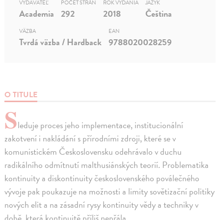
VYDAVATEĽ
POČET STRÁN
ROK VYDANIA
JAZYK
Academia
292
2018
Čeština
VÄZBA
EAN
Tvrdá väzba / Hardback
9788020028259
O TITULE
S
leduje proces jeho implementace, institucionální
zakotvení i nakládání s přírodními zdroji, které se v
komunistickém Československu odehrávalo v duchu
radikálního odmítnutí malthusiánských teorií. Problematika
kontinuity a diskontinuity československého poválečného
vývoje pak poukazuje na možnosti a limity sovětizační politiky
nových elit a na zásadní rysy kontinuity vědy a techniky v
době, která kontinuitě příliš nepřála.