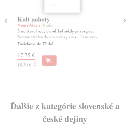
Kult nahoty
Mí
Nemo Alexis
| Kniha
Ště
Snad skoro každý člověk byl někdy při své pouti
Kdy
životem zatažen do víru erotiky a sexu. To se stalo,...
sta
nen
Zasielame do 12 dní
Za
17,75 €
8,
18,30 €
?
8,
Ďalšie z kategórie slovenské a
české dejiny