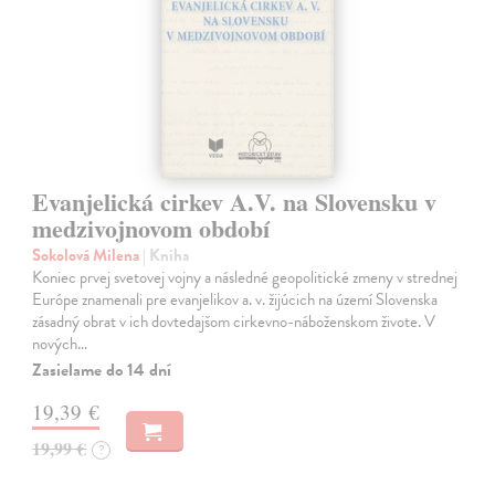
Evanjelická cirkev A.V. na Slovensku v
medzivojnovom období
Sokolová Milena
| Kniha
Koniec prvej svetovej vojny a následné geopolitické zmeny v strednej
Európe znamenali pre evanjelikov a. v. žijúcich na území Slovenska
zásadný obrat v ich dovtedajšom cirkevno-náboženskom živote. V
nových…
Zasielame do 14 dní
19,39 €
19,99 €
?