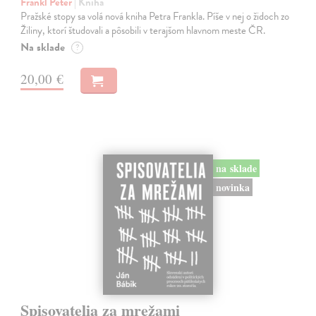
Frankl Peter
| Kniha
Pražské stopy sa volá nová kniha Petra Frankla. Píše v nej o židoch zo
Žiliny, ktorí študovali a pôsobili v terajšom hlavnom meste ČR.
Na sklade
?
20,00 €
na sklade
novinka
Spisovatelia za mrežami