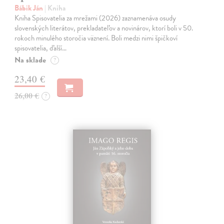
Bábik Ján
| Kniha
Kniha Spisovatelia za mrežami (2026) zaznamenáva osudy
slovenských literátov, prekladateľov a novinárov, ktorí boli v 50.
rokoch minulého storočia väznení. Boli medzi nimi špičkoví
spisovatelia, ďalší…
Na sklade
?
23,40 €
26,00 €
?