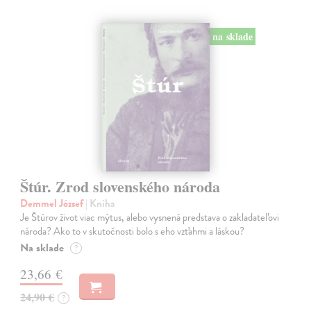
na sklade
Štúr. Zrod slovenského národa
Demmel József
| Kniha
Je Štúrov život viac mýtus, alebo vysnená predstava o zakladateľovi
národa? Ako to v skutočnosti bolo s eho vzťahmi a láskou?
Na sklade
?
23,66 €
24,90 €
?