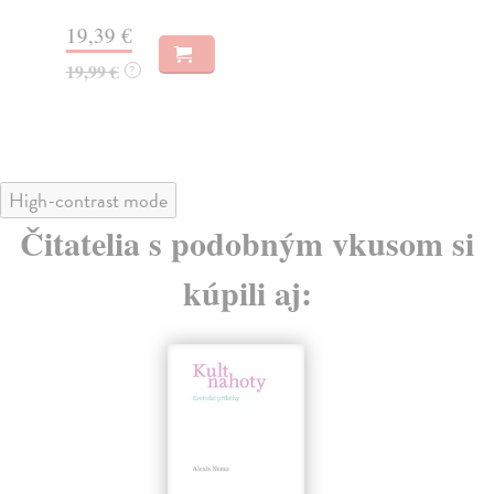
25
19,39 €
26
19,99 €
?
High-contrast mode
Čitatelia s podobným vkusom si
kúpili aj: