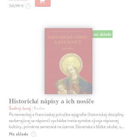
24,90 €
?
na sklade
Historické nápisy a ich nosiče
Šedivý Juraj
| Kniha
Po nemeckej a francúzskej príručke epigrafie (historickej disciplíny
zaoberajúcej sa nápismi) vychádza tretia syntéza vývoja nápisovej
kultúry, primárne zameraná na územie Slovenska a blízke okolie, s…
Na sklade
?