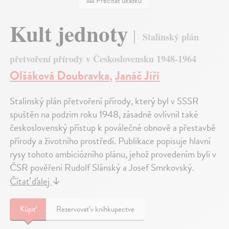
Prečítať ukážku
Kult jednoty
Stalinský plán
přetvoření přírody v Československu 1948-1964
Olšáková Doubravka
,
Janáč Jiří
Stalinský plán přetvoření přírody, který byl v SSSR
spuštěn na podzim roku 1948, zásadně ovlivnil také
československý přístup k poválečné obnově a přestavbě
přírody a životního prostředí. Publikace popisuje hlavní
rysy tohoto ambiciózního plánu, jehož provedením byli v
ČSR pověřeni Rudolf Slánský a Josef Smrkovský.
Čítať ďalej
↓
Kúpiť
Rezervovať v kníhkupectve