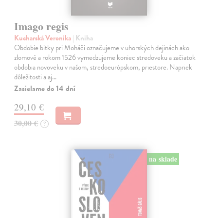
Imago regis
Kucharská Veronika
| Kniha
Obdobie bitky pri Moháči označujeme v uhorských dejinách ako
zlomové a rokom 1526 vymedzujeme koniec stredoveku a začiatok
obdobia novoveku v našom, stredoeurópskom, priestore. Napriek
dôležitosti a aj…
Zasielame do 14 dní
29,10 €
30,00 €
?
na sklade