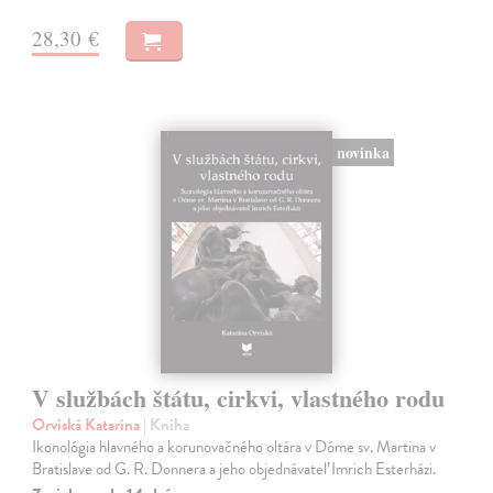
28,30 €
novinka
V službách štátu, cirkvi, vlastného rodu
Orviská Katarína
| Kniha
Ikonológia hlavného a korunovačného oltára v Dóme sv. Martina v
Bratislave od G. R. Donnera a jeho objednávateľ Imrich Esterházi.