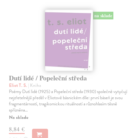
na sklade
Dutí lidé / Popeleční středa
Eliot T. S.
| Kniha
Poémy Dutí lidé (1925) a Popeleční středa (1930) společně vytyčují
nejzřetelnější předěl v Eliotově básnickém díle: první báseň je svou
fragmentárností, tragikomickou rituálností a různohlasím těsně
spřízněna…
Na sklade
8,84 €