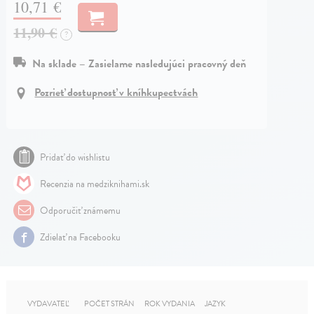
10,71 €
11,90 €
?
Na sklade – Zasielame nasledujúci pracovný deň
Pozrieť dostupnosť v kníhkupectvách
Pridať do wishlistu
Recenzia na medziknihami.sk
Odporučiť známemu
Zdielať na Facebooku
VYDAVATEĽ
POČET STRÁN
ROK VYDANIA
JAZYK