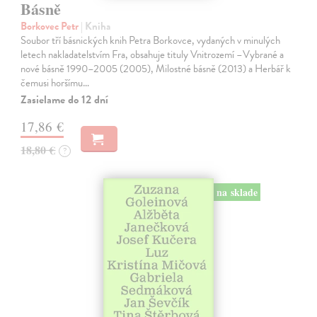
Básně
Borkovec Petr
| Kniha
Soubor tří básnických knih Petra Borkovce, vydaných v minulých
letech nakladatelstvím Fra, obsahuje tituly Vnitrozemí –Vybrané a
nové básně 1990–2005 (2005), Milostné básně (2013) a Herbář k
čemusi horšímu…
Zasielame do 12 dní
17,86 €
18,80 €
?
na sklade