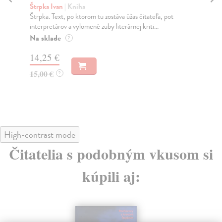
m
Štrpka Ivan
| Kniha
Druhý zväzok zobraných básní člena básnickej skupiny
Štr
Osamelí bežci prináša autorizované vydanie štyr...
Bás
nep
Zasielame do 14 dní
fre
14,25 €
Na
15,00 €
?
9,
11
High-contrast mode
Čitatelia s podobným vkusom si
kúpili aj: