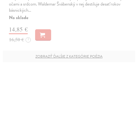
očami a srdcom. Waldemar Švábenský v nej destiluje desať rokov
básnických…
Na sklade
14,85 €
16,50 €
?
ZOBRAZIŤ ĎALŠIE Z KATEGÓRIE POÉZIA