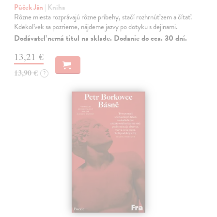
Púček Ján
| Kniha
Rôzne miesta rozprávajú rôzne príbehy, stačí rozhrnúť zem a čítať.
Kdekoľvek sa pozrieme, nájdeme jazvy po dotyku s dejinami.
Dodávateľ nemá titul na sklade. Dodanie do cca. 30 dní.
13,21 €
13,90 €
?