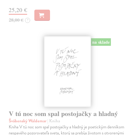
25,20 €
28,00 €
?
na sklade
V tú noc som spal postojačky a hladný
Švábenský Waldemar
| Kniha
Kniha V tú noc som spal postojačky a hladný je poetickým denníkom
nespavého pozorovateľa sveta, ktorý sa prebíja životom s otvorenými