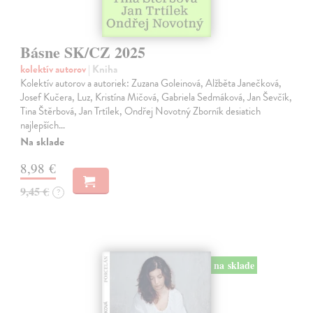
Básne SK/CZ 2025
kolektív autorov
| Kniha
Kolektív autorov a autoriek: Zuzana Goleinová, Alžběta Janečková,
Josef Kučera, Luz, Kristína Mičová, Gabriela Sedmáková, Jan Ševčík,
Tina Štěrbová, Jan Trtílek, Ondřej Novotný Zborník desiatich
najlepších…
Na sklade
8,98 €
9,45 €
?
na sklade