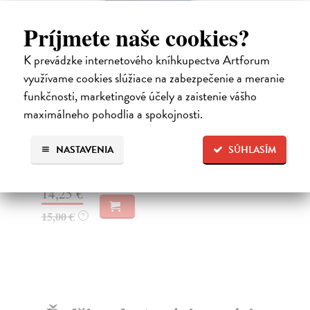
Príjmete naše cookies?
K prevádzke internetového kníhkupectva Artforum
využívame cookies slúžiace na zabezpečenie a meranie
funkčnosti, marketingové účely a zaistenie vášho
Proti vetru
H
maximálneho pohodlia a spokojnosti.
Hannah Kristin
| Kniha
Kn
„Ak sa započúvate, moja pôda vám porozpráva svoj
Ces
NASTAVENIA
SÚHLASÍM
príbeh. Príbeh našej rodiny.“ Od autorky bestseller...
roz
Zasielame do 14 dní
Za
23,18 €
19
23,90 €
19
?