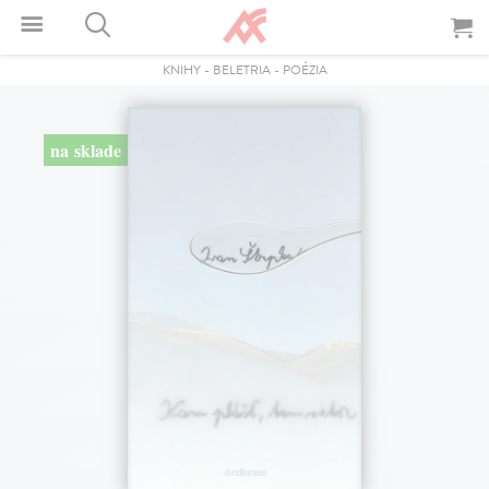
KNIHY
-
BELETRIA
-
POÉZIA
na sklade