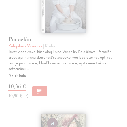
Porcelán
Kolejáková Veronika
| Kniha
Texty v debutovej básnickej knihe Veroniky Kolejákovej Porcelán
prepájajú intímnu skúsenosť so znepokojivou laboratórnou optikou:
telo je pozorované, klasifikované, tvarované, vystavené tlaku a
deformácii,…
Na sklade
10,36 €
10,90 €
?