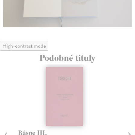
High-contrast mode
Podobné tituly
Básne II.
R