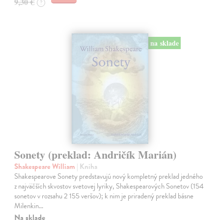
9,30 €
?
na sklade
Sonety (preklad: Andričík Marián)
Shakespeare William
| Kniha
Shakespearove Sonety predstavujú nový kompletný preklad jedného
z najväčších skvostov svetovej lyriky, Shakespearových Sonetov (154
sonetov v rozsahu 2 155 veršov); k nim je priradený preklad básne
Milenkin…
Na sklade