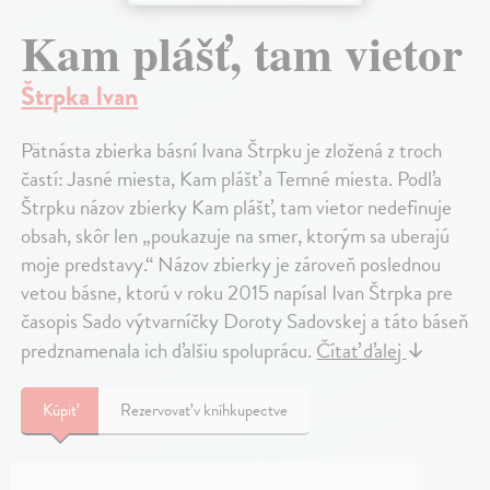
Kam plášť, tam vietor
Štrpka Ivan
Pätnásta zbierka básní Ivana Štrpku je zložená z troch
častí: Jasné miesta, Kam plášť a Temné miesta. Podľa
Štrpku názov zbierky Kam plášť, tam vietor nedefinuje
obsah, skôr len „poukazuje na smer, ktorým sa uberajú
moje predstavy.“ Názov zbierky je zároveň poslednou
vetou básne, ktorú v roku 2015 napísal Ivan Štrpka pre
časopis Sado výtvarníčky Doroty Sadovskej a táto báseň
predznamenala ich ďalšiu spoluprácu.
Čítať ďalej
↓
Kúpiť
Rezervovať v kníhkupectve