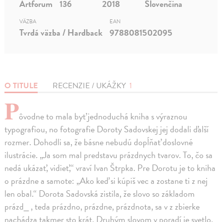
Artforum
136
2018
Slovenčina
VÄZBA
EAN
Tvrdá väzba / Hardback
9788081502095
O TITULE
RECENZIE / UKÁŽKY
1
P
ôvodne to mala byť jednoduchá kniha s výraznou
typografiou, no fotografie Doroty Sadovskej jej dodali ďalší
rozmer. Dohodli sa, že básne nebudú dopĺňať doslovné
ilustrácie. „Ja som mal predstavu prázdnych tvarov. To, čo sa
nedá ukázať, vidieť,“ vraví Ivan Štrpka. Pre Dorotu je to kniha
o prázdne a samote: „Ako keď si kúpiš vec a zostane ti z nej
len obal.“ Dorota Sadovská zistila, že slovo so základom
prázd_ , teda prázdno, prázdne, prázdnota, sa v z zbierke
nachádza takmer sto krát. Druhým slovom v poradí je svetlo.