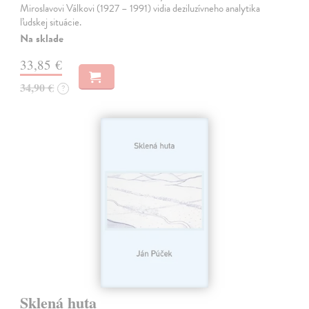
Miroslavovi Válkovi (1927 – 1991) vidia deziluzívneho analytika
ľudskej situácie.
Na sklade
33,85 €
34,90 €
?
Sklená huta