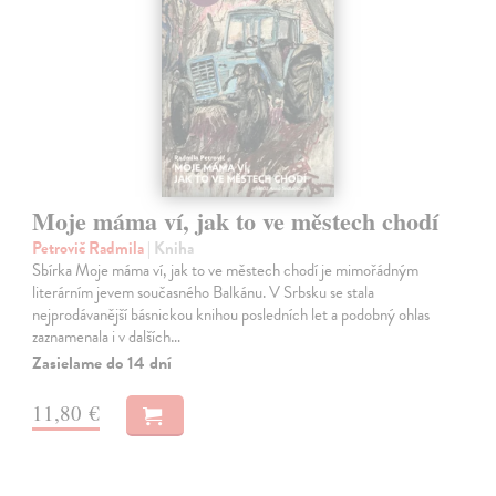
Moje máma ví, jak to ve městech chodí
Petrovič Radmila
| Kniha
Sbírka Moje máma ví, jak to ve městech chodí je mimořádným
literárním jevem současného Balkánu. V Srbsku se stala
nejprodávanější básnickou knihou posledních let a podobný ohlas
zaznamenala i v dalších…
Zasielame do 14 dní
11,80 €