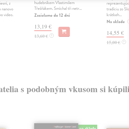
hudebníkem Vlastimilem
esní, z
reprezentujú
Třešňákem. Smíchal tři netr...
o nanovo
tradíciu zo Sl
o video.
krátkeh...
Zasielame do 12 dní
Na sklade
13,19 €
14,55 €
13,60 €
?
15,00 €
?
atelia s podobným vkusom si kúpili
na sklade