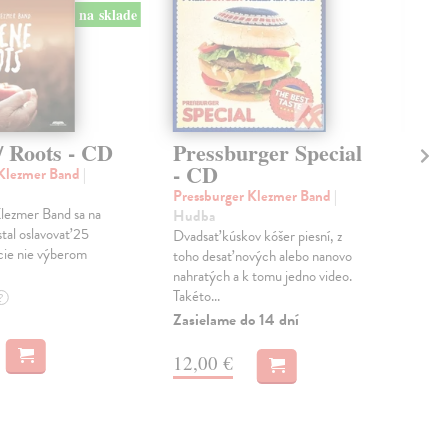
na sklade
/ Roots - CD
Pressburger Special
E
- CD
 Klezmer Band
|
Alo
Epo
Pressburger Klezmer Band
|
lezmer Band sa na
umí
Hudba
tal oslavovať 25
hud
Dvadsať kúskov kóšer piesní, z
cie nie výberom
Třeš
toho desať nových alebo nanovo
nahratých a k tomu jedno video.
Zas
Takéto...
?
13
Zasielame do 14 dní
13,
12,00 €