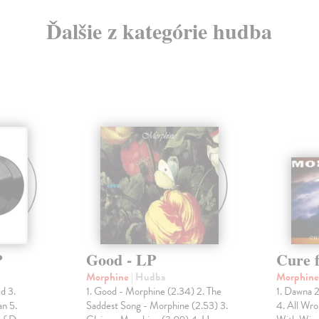
Ďalšie z kategórie hudba
P
Good - LP
Cure f
Morphine
| Hudba
Morphin
id 3.
1. Good - Morphine (2.34) 2. The
1. Dawna 
an 5.
Saddest Song - Morphine (2.53) 3.
4. All Wr