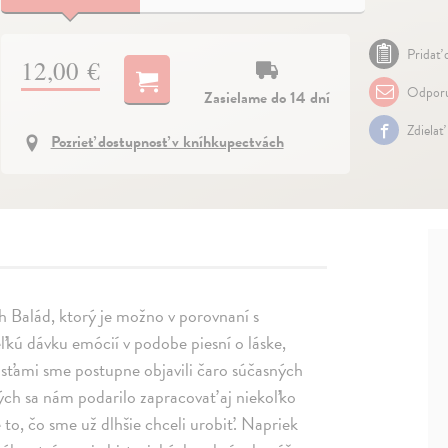
Pridať 
12,00 €
Odporu
Zasielame do 14 dní
Zdielať
Pozrieť dostupnosť v kníhkupectvách
h Balád, ktorý je možno v porovnaní s
kú dávku emócií v podobe piesní o láske,
osťami sme postupne objavili čaro súčasných
rých sa nám podarilo zapracovať aj niekoľko
 to, čo sme už dlhšie chceli urobiť. Napriek