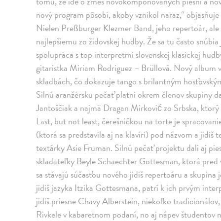
tomu, že ide o zmes novokomponovaných piesní a nové
nový program pôsobí, akoby vznikol naraz,“ objasňuje
Nielen Preßburger Klezmer Band, jeho repertoár, ale 
najlepšiemu zo židovskej hudby. Že sa tu často snúbia 
spolupráca s top interpretmi slovenskej klasickej hu
gitaristka Miriam Rodriguez – Brüllová. Nový album vš
skladbách, čo dokazuje tango s brilantným hosťovs
Silnú aranžérsku pečať platni okrem členov skupiny da
Jantoščiak a najmä Dragan Mirković zo Srbska, ktorý s
Last, but not least, čerešničkou na torte je spracov
(ktorá sa predstavila aj na klavíri) pod názvom a jidiš
textárky Asie Fruman. Silnú pečať projektu dali aj pie
skladateľky Beyle Schaechter Gottesman, ktorá pred v
sa stávajú súčasťou nového jidiš repertoáru a skupina 
jidiš jazyka Itzika Gottesmana, patrí k ich prvým inte
jidiš priesne Chavy Alberstein, niekoľko tradicionálov, 
Rivkele v kabaretnom podaní, no aj nápev študentov nit