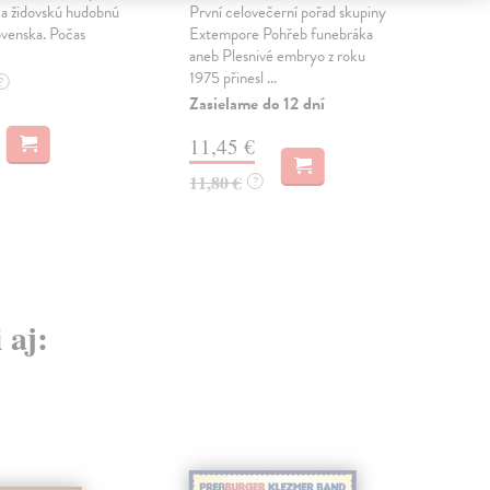
ca židovskú hudobnú
První celovečerní pořad skupiny
čaka
ovenska. Počas
Extempore Pohřeb funebráka
zos
aneb Plesnivé embryo z roku
albu
1975 přinesl ...
Na 
?
Zasielame do 12 dní
13
11,45 €
11,80 €
?
 aj: