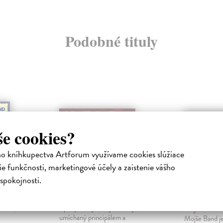
Podobné tituly
še cookies?
ho kníhkupectva Artforum využívame cookies slúžiace
e funkčnosti, marketingové účely a zaistenie vášho
spokojnosti.
pecial
Eponym - CD
Modlitb
CD
Alo Trio Band
| Hudba
Eponym se jmenuje koktejl,
 Band
|
Mojše Band a
umíchaný principálem a
Mojše Band je