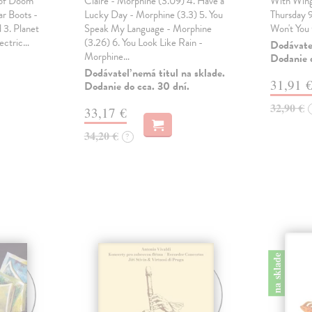
 of Doom
Claire - Morphine (3.09) 4. Have a
With Wings
ar Boots -
Lucky Day - Morphine (3.3) 5. You
Thursday 
d 3. Planet
Speak My Language - Morphine
Won't You
lectric…
(3.26) 6. You Look Like Rain -
Dodávateľ
Morphine…
Dodanie d
Dodávateľ nemá titul na sklade.
31,91 
Dodanie do cca. 30 dní.
32,90 €
33,17 €
34,20 €
?
na sklade