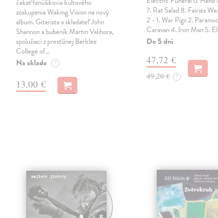
Electric Funeral 6. Hand
čakať fanúšikovia kultového
7. Rat Salad 8. Fairies We
zoskupenia Waking Vision na nový
2 - 1. War Pigs 2. Paranoi
album. Gitarista a skladateľ John
Caravan 4. Iron Man 5. E
Shannon a bubeník Martin Valihora,
Do 5 dní
spolužiaci z prestížnej Berklee
College of…
47,72 €
Na sklade
?
49,20 €
?
13,00 €