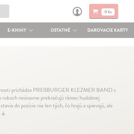
0 ks
E-KNIHY
OSTATNÉ
DAROVACIE KARTY
ej činnosti prichádza PREßBURGER KLEZMER BAND s
rokoch neúnavne prekračujú rámec hudobnej
tavia do pozície nie len tých, čo hrajú a spievajú, ale
j
↓