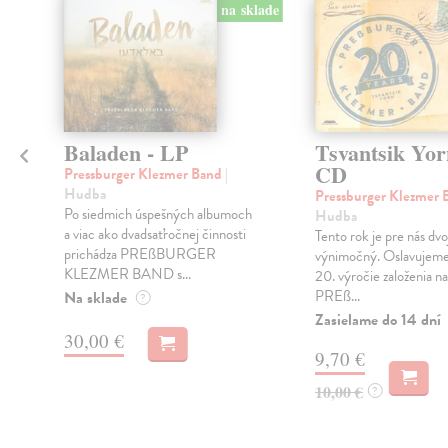
na sklade
Baladen - LP
Tsvantsik Yor
CD
Pressburger Klezmer Band
|
Hudba
Pressburger Klezmer
Po siedmich úspešných albumoch
Hudba
a viac ako dvadsaťročnej činnosti
Tento rok je pre nás dv
prichádza PREßBURGER
u
výnimočný. Oslavujem
KLEZMER BAND s...
20. výročie založenia na
PREß...
Na sklade
?
Zasielame do 14 dní
30,00 €
9,70 €
10,00 €
?