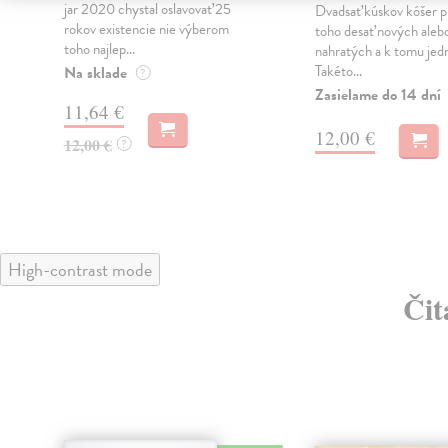
jar 2020 chystal oslavovať 25
Dvadsať kúskov kóšer pi
rokov existencie nie výberom
toho desať nových aleb
toho najlep...
nahratých a k tomu jedn
Takéto...
Na sklade
?
Zasielame do 14 dní
11,64 €
12,00 €
12,00 €
?
High-contrast mode
Čit