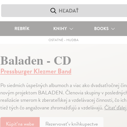
REBRÍK
KNIHY
BOOKS
OSTATNÉ
-
HUDBA
Baladen - CD
Pressburger Klezmer Band
Po siedmich úspešných albumoch a viac ako dvadsaťročn
novým projektom BALADEN. Členovia skupiny v posledných 
realizácie smerom k zberateľskej a vzdelávacej činnosti, čo ich s
tiež tých čo angažovane zhromažďujú a vzdelávajú.
Čítať ďale
Kúpiť
na webe
Rezervovať v kníhkupectve