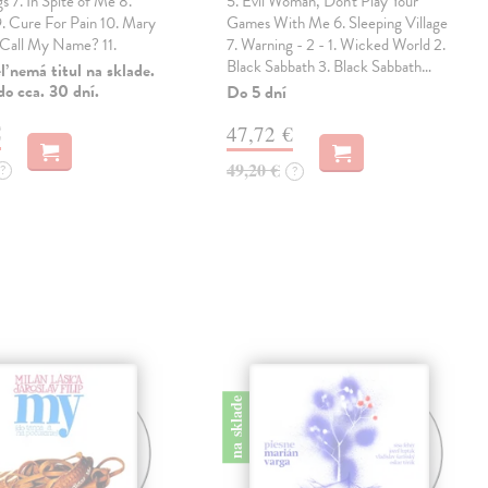
 7. In Spite of Me 8.
5. Evil Woman, Don't Play Your
9. Cure For Pain 10. Mary
Games With Me 6. Sleeping Village
 Call My Name? 11.
7. Warning - 2 - 1. Wicked World 2.
Black Sabbath 3. Black Sabbath…
 nemá titul na sklade.
o cca. 30 dní.
Do 5 dní
€
47,72 €
49,20 €
?
?
na sklade