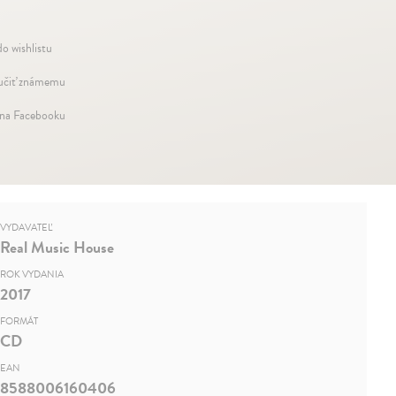
do wishlistu
čiť známemu
 na Facebooku
VYDAVATEĽ
Real Music House
ROK VYDANIA
2017
FORMÁT
CD
EAN
8588006160406