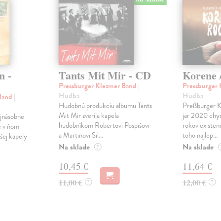
n -
Tants Mit Mir - CD
Korene 
Pressburger Klezmer Band
|
Pressburger
Hudba
Hudba
 Band
|
Hudobnú produkciu albumu Tants
Preßburger K
Mit Mir zverila kapela
jar 2020 chys
ojnásobne
hudobníkom Robertovi Pospišovi
rokov existen
e v ňom
a Martinovi Sil...
toho najlep...
šej kapely
Na sklade
Na sklade
?
10,45 €
11,64 €
11,00 €
12,00 €
?
?