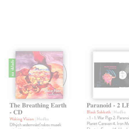
na sklade
The Breathing Earth
Paranoid - 2 L
- CD
Black Sabbath
| Hudba
- 1 - 1. War Pigs 2. Parano
Waking Vision
| Hudba
Planet Caravan 4. Iron M
Dlhých sedemnásť rokov museli