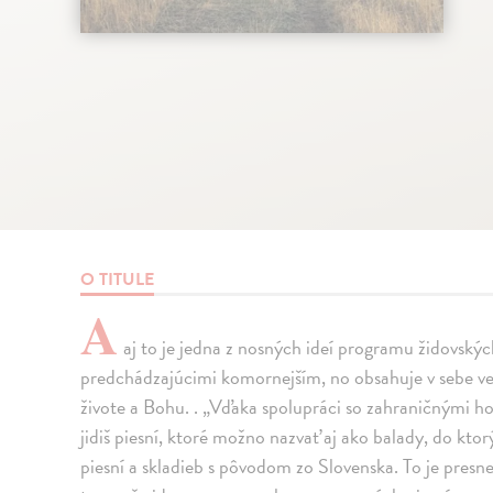
O TITULE
A
aj to je jedna z nosných ideí programu židovskýc
predchádzajúcimi komornejším, no obsahuje v sebe veľ
živote a Bohu. . „Vďaka spolupráci so zahraničnými h
jidiš piesní, ktoré možno nazvať aj ako balady, do kto
piesní a skladieb s pôvodom zo Slovenska. To je presne