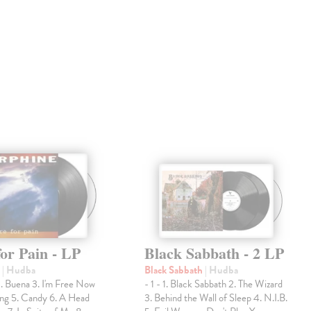
or Pain - LP
Black Sabbath - 2 LP
e
| Hudba
Black Sabbath
| Hudba
2. Buena 3. I'm Free Now
- 1 - 1. Black Sabbath 2. The Wizard
ong 5. Candy 6. A Head
3. Behind the Wall of Sleep 4. N.I.B.