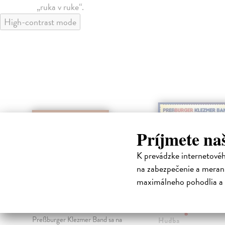
„ruka v ruke“.
High-contrast mode
na sklade
klade
Príjmete na
K prevádzke internetové
na zabezpečenie a merani
maximálneho pohodlia a 
Korene / Roots - CD
Pressburger S
- CD
Pressburger Klezmer Band
|
Hudba
Pressburger Klezmer
Preßburger Klezmer Band sa na
2
Hudba