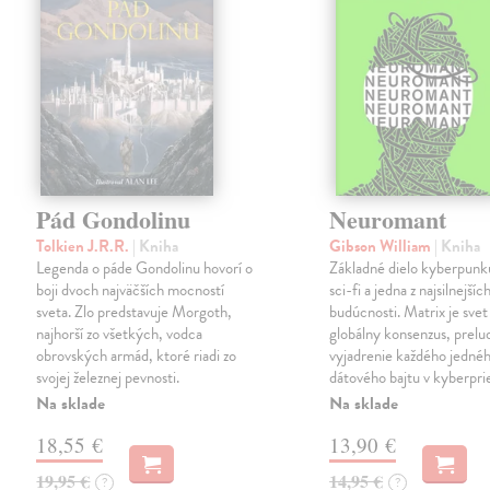
Pád Gondolinu
Neuromant
Tolkien J.R.R.
| Kniha
Gibson William
| Kniha
Legenda o páde Gondolinu hovorí o
Základné dielo kyberpunku
boji dvoch najväčších mocností
sci-fi a jedna z najsilnejších
sveta. Zlo predstavuje Morgoth,
budúcnosti. Matrix je svet
najhorší zo všetkých, vodca
globálny konsenzus, prelu
obrovských armád, ktoré riadi zo
vyjadrenie každého jedné
svojej železnej pevnosti.
dátového bajtu v kyberpri
Na sklade
Na sklade
18,55 €
13,90 €
19,95 €
14,95 €
?
?