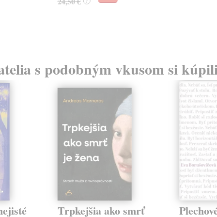
24,50 €
?
atelia s podobným vkusom si kúpili
ejisté
Trpkejšia ako smrť
Plechov