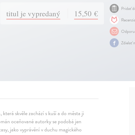
Pridať d
titul je vypredaný
15,50 €
Recenzia
Odporuč
Zdielať 
, která skvěle zachází s kuší a do města ji
román oceňované autorky se podobá jen
antasy, jako vyprávění v duchu magického