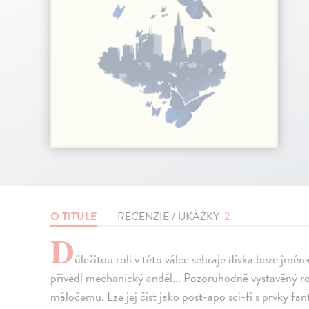
O TITULE
RECENZIE / UKÁŽKY
2
D
ůležitou roli v této válce sehraje dívka beze jména
přivedl mechanický anděl... Pozoruhodně vystavěný 
máločemu. Lze jej číst jako post-apo sci-fi s prvky f