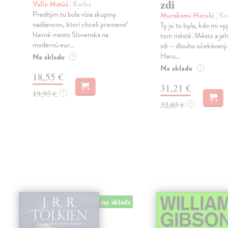
zdi
Vallo Matúš
| Kniha
Predtým tu bola vízia skupiny
Murakami Haruki
| Kn
nadšencov, ktorí chceli premeniť
Ty jsi to byla, kdo mi vy
hlavné mesto Slovenska na
tom městě. Město a jeh
modernú eur...
zdi – dlouho očekávan
Haru...
Na sklade
?
Na sklade
?
18,55 €
31,21 €
19,95 €
?
32,85 €
?
na sklade