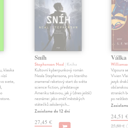
Sníh
Válka 
Stephenson Neal
| Kniha
Williamso
, klasika
Kultovní kyberpunkový román
Vzpoura se
 vízií
Neala Stephensona, pro kterého
Vivien Vlaš
 vo svete,
znamenal raketový start do světa
jazyk drak
d,
science fiction, představuje
občanskou 
ho
Ameriku takovou, jak ji (dnes ještě)
stranách bo
estore.
neznáme: jako změť městských
po nešťast
státečků založených…
Zasielame
Zasielame do 12 dní
24,51 
27,45 €
25,80 €