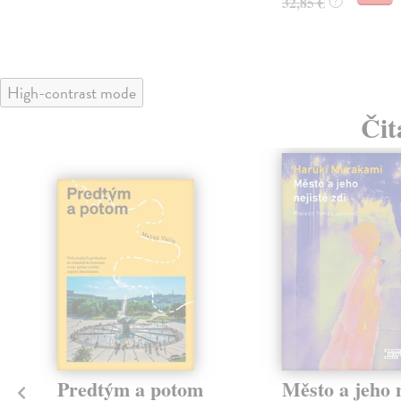
32,85 €
?
High-contrast mode
Čit
Predtým a potom
Město a jeho n