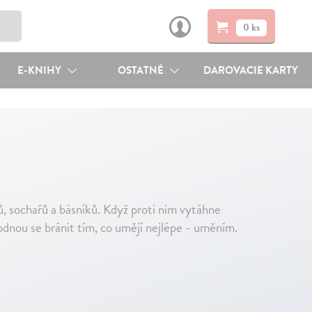
0 ks
E-KNIHY
OSTATNÉ
DAROVACIE KARTY
ů, sochařů a básníků. Když proti nim vytáhne
odnou se bránit tím, co umějí nejlépe - uměním.