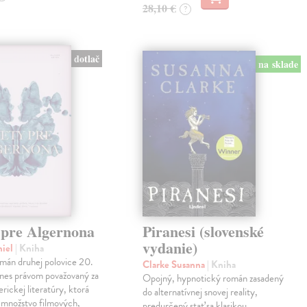
28,10 €
?
dotlač
na sklade
 pre Algernona
Piranesi (slovenské
vydanie)
niel
| Kniha
mán druhej polovice 20.
Clarke Susanna
| Kniha
dnes právom považovaný za
Opojný, hypnotický román zasadený
erickej literatúry, ktorá
do alternatívnej snovej reality,
a množstvo filmových,
predurčený stať sa klasikou