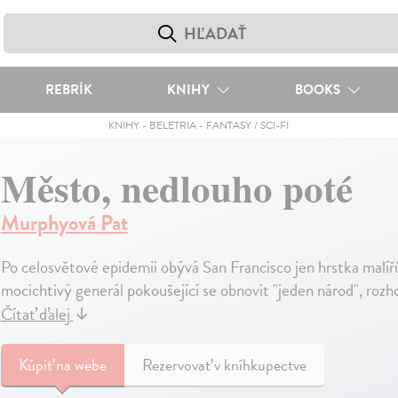
REBRÍK
KNIHY
BOOKS
KNIHY
-
BELETRIA
-
FANTASY / SCI-FI
Město, nedlouho poté
Murphyová Pat
Po celosvětové epidemii obývá San Francisco jen hrstka malíř
mocichtivý generál pokoušející se obnovit "jeden národ", rozh
Čítať ďalej
↓
Kúpiť
na webe
Rezervovať v kníhkupectve