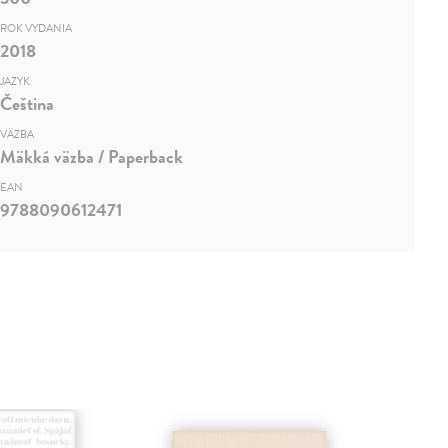
ROK VYDANIA
2018
JAZYK
Čeština
VÄZBA
Mäkká väzba / Paperback
EAN
9788090612471