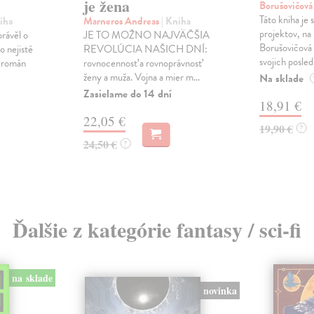
je žena
Borušovičová
Táto kniha je
iha
Marneros Andreas
| Kniha
projektov, na
právěl o
JE TO MOŽNO NAJVÄČŠIA
Borušovičová 
o nejisté
REVOLÚCIA NAŠICH DNÍ:
svojich posled
ý román
rovnocennosť a rovnoprávnosť
ženy a muža. Vojna a mier m...
Na sklade
Zasielame do 14 dní
18,91 €
22,05 €
19,90 €
?
24,50 €
?
Ďalšie z kategórie fantasy / sci-fi
na sklade
novinka