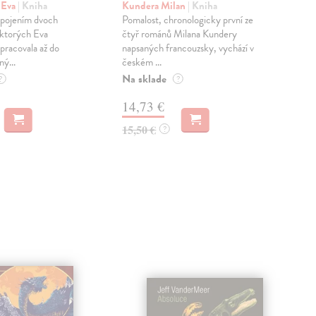
pr
 Eva
| Kniha
Kundera Milan
| Kniha
sm
 spojením dvoch
Pomalost, chronologicky první ze
 ktorých Eva
čtyř románů Milana Kundery
Mik
pracovala až do
napsaných francouzsky, vychází v
Mon
ný...
českém ...
publ
Na sklade
kľú
?
?
hist
14,73 €
Na 
15,50 €
?
23
24,