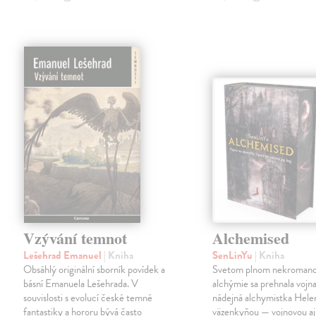
Vzývání temnot
Alchemised
Lešehrad Emanuel
| Kniha
SenLinYu
| Kniha
Obsáhlý originální sborník povídek a
Svetom plnom nekromanc
básní Emanuela Lešehrada. V
alchýmie sa prehnala vojna
souvislosti s evolucí české temné
nádejná alchymistka Helen
fantastiky a hororu bývá často
väzenkyňou — vojnovou aj 