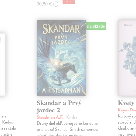
30,50 €
?
na sklade
Skandar a Prvý
Kvety
jazdec 2
Keyes Da
ie a
Kultový ro
Steadman A.F.
| Kniha
. Kedysi
storočia, 
Druhý diel obľúbenej série konečne
a sa stala
klasiku am
prichádza! Skandar Smith už nemusí
vlastnej
inšpiroval
snívať, dosiahol to, po čom