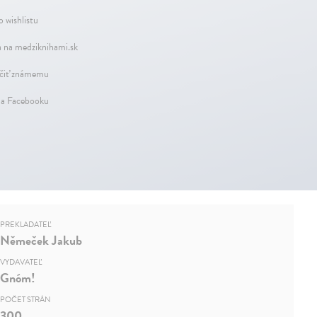
o wishlistu
 na medziknihami.sk
iť známemu
na Facebooku
PREKLADATEĽ
Němeček Jakub
VYDAVATEĽ
Gnóm!
POČET STRÁN
300