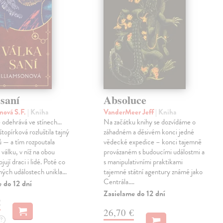
saní
Absoluce
nová S.F.
| Kniha
VanderMeer Jeff
| Kniha
 odehrává ve stínech…
Na začátku knihy se dozvídáme o
topírková rozluštila tajný
záhadném a děsivém konci jedné
ů — a tím rozpoutala
vědecké expedice – konci tajemně
válku, v níž na obou
provázaném s budoucími událostmi a
jují draci i lidé. Poté co
s manipulativními praktikami
ných událostech unikla…
tajemné státní agentury známé jako
Centrála.…
 do 12 dní
Zasielame do 12 dní
€
26,70 €
?