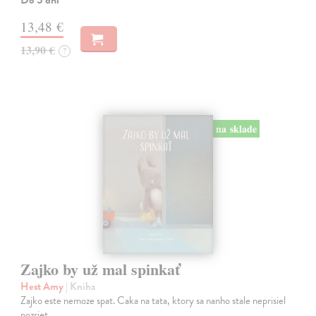
13,48 €
13,90 €
?
na sklade
Zajko by už mal spinkať
Hest Amy
| Kniha
Zajko este nemoze spat. Caka na tata, ktory sa nanho stale neprisiel
pozriet.