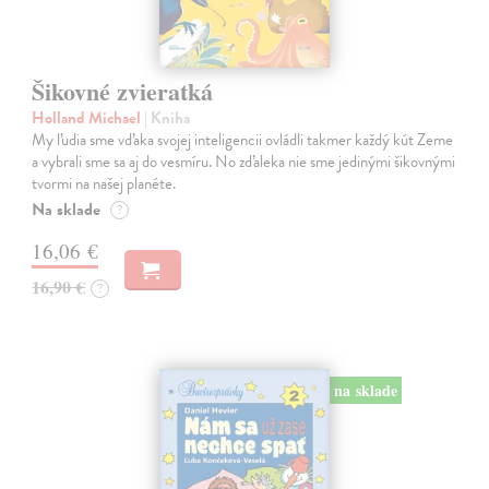
Šikovné zvieratká
Holland Michael
| Kniha
My ľudia sme vďaka svojej inteligencii ovládli takmer každý kút Zeme
a vybrali sme sa aj do vesmíru. No zďaleka nie sme jedinými šikovnými
tvormi na našej planéte.
Na sklade
?
16,06 €
16,90 €
?
na sklade