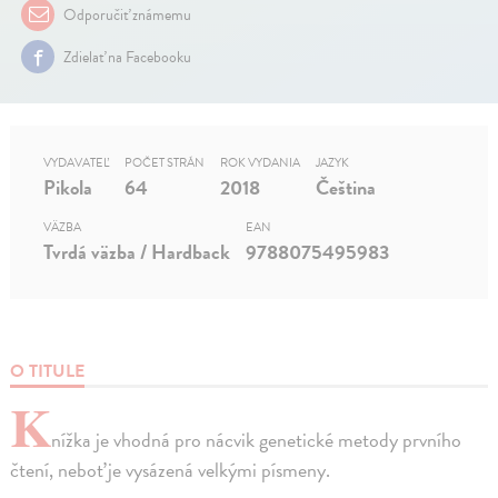
Odporučiť známemu
Zdielať na Facebooku
VYDAVATEĽ
POČET STRÁN
ROK VYDANIA
JAZYK
Pikola
64
2018
Čeština
VÄZBA
EAN
Tvrdá väzba / Hardback
9788075495983
O TITULE
K
nížka je vhodná pro nácvik genetické metody prvního
čtení, neboť je vysázená velkými písmeny.