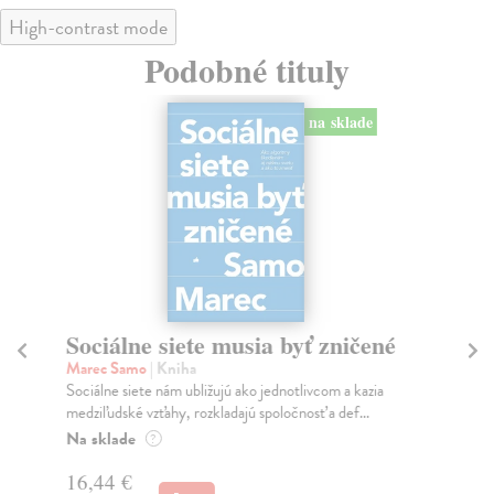
High-contrast mode
Podobné tituly
na sklade
Sociálne siete musia byť zničené
S
K
Marec Samo
| Kniha
Sociálne siete nám ubližujú ako jednotlivcom a kazia
Mik
medziľudské vzťahy, rozkladajú spoločnosť a def...
Mon
o k
Na sklade
?
Na
16,44 €