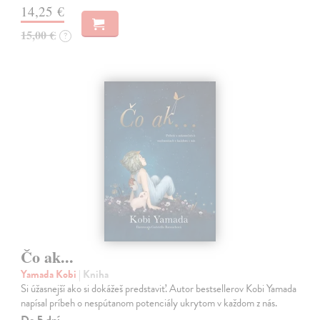
14,25 €
15,00 €
?
Čo ak...
Yamada Kobi
| Kniha
Si úžasnejší ako si dokážeš predstaviť. Autor bestsellerov Kobi Yamada
napísal príbeh o nespútanom potenciály ukrytom v každom z nás.
Do 5 dní