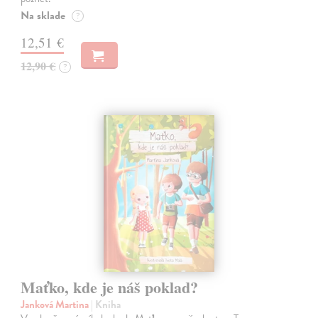
Na sklade
?
12,51 €
12,90 €
?
Maťko, kde je náš poklad?
Janková Martina
| Kniha