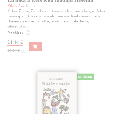
Kőrösi Eva
| Kniha
Kniha o Žirinke, Zebričke a ich kamarátoch prináša príbehy o hľadaní
riešení aj tam, kde sa to môže zdať nemožné. Každodenné situácie
plné emócií – hnevu, smútku, radosti, závisti, zahanbenia,
odmietnutia,…
Na sklade
?
24,44 €
25,20 €
?
na sklade