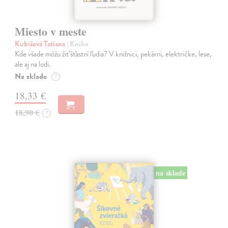
Miesto v meste
Kubišová Tatiana
| Kniha
Kde všade môžu žiť šťastní ľudia? V knižnici, pekárni, električke, lese,
ale aj na lodi.
Na sklade
?
18,33 €
18,90 €
?
na sklade