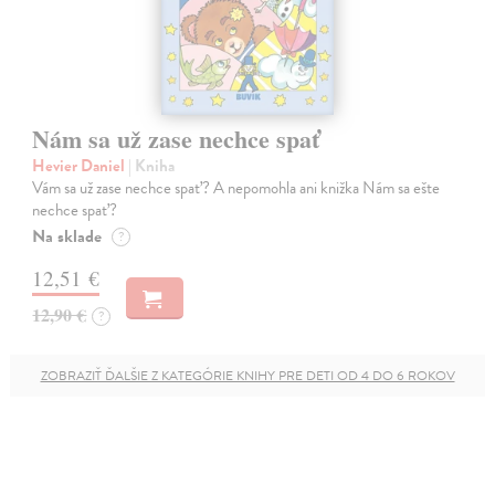
Nám sa už zase nechce spať
Hevier Daniel
| Kniha
Vám sa už zase nechce spať? A nepomohla ani knižka Nám sa ešte
nechce spať?
Na sklade
?
12,51 €
12,90 €
?
ZOBRAZIŤ ĎALŠIE Z KATEGÓRIE KNIHY PRE DETI OD 4 DO 6 ROKOV