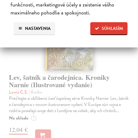
funkčnosti, marketingové účely a zaistenie vášho
maximálneho pohodlia a spokojnosti.
na sklade
NASTAVENIA
SÚHLASÍM
Lev, šatník a čarodejnica. Kroniky
Narnie (Ilustrované vydanie)
Lewis C.S.
| Kniha
Prečítajte si obľúbenú časť úspešnej série Kroniky Narnie: Lev, šatník
a čarodejnica v novom ilustrovanom vydaní. V Európe zúri vojna a
rodičia posielajú svoje deti z Londýna na vidiek, aby ich chránili…
Na sklade
?
12,04 €