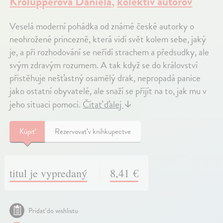
Krolupperová Daniela
,
kolektív autorov
Veselá moderní pohádka od známé české autorky o
neohrožené princezně, která vidí svět kolem sebe, jaký
je, a při rozhodování se neřídí strachem a předsudky, ale
svým zdravým rozumem. A tak když se do království
přistěhuje nešťastný osamělý drak, nepropadá panice
jako ostatní obyvatelé, ale snaží se přijít na to, jak mu v
jeho situaci pomoci.
Čítať ďalej
↓
Kúpiť
Rezervovať v kníhkupectve
titul je vypredaný
8,41 €
Pridať do wishlistu