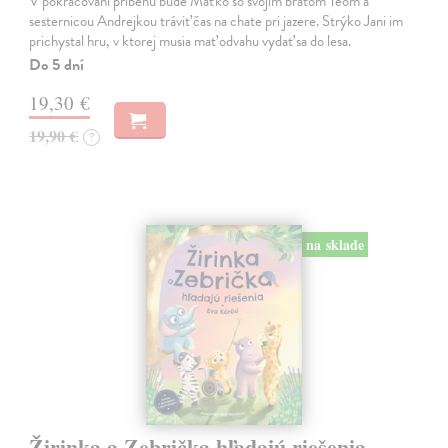
V pokračovaní príbehu bude Maťko so svojím bratom Teom a
sesternicou Andrejkou tráviť čas na chate pri jazere. Strýko Jani im
prichystal hru, v ktorej musia mať odvahu vydať sa do lesa.
Do 5 dní
19,30 €
19,90 €
?
na sklade
Žirinka a Zebrička hľadajú riešenia