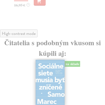
23
16,95 €
?
24
High-contrast mode
Čitatelia s podobným vkusom si
kúpili aj:
na sklade