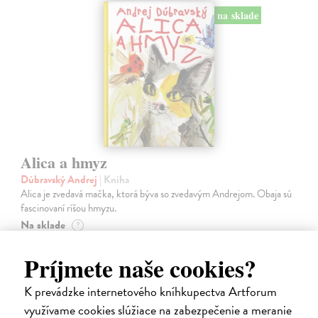
na sklade
Alica a hmyz
Dúbravský Andrej
| Kniha
Alica je zvedavá mačka, ktorá býva so zvedavým Andrejom. Obaja sú
fascinovaní ríšou hmyzu.
Na sklade
?
28,03 €
Príjmete naše cookies?
28,90 €
?
K prevádzke internetového kníhkupectva Artforum
využívame cookies slúžiace na zabezpečenie a meranie