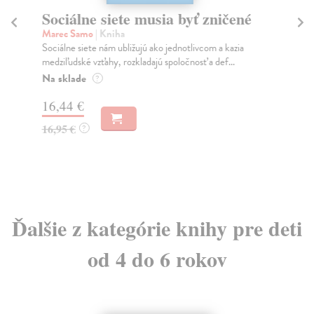
Sociálne siete musia byť zničené
S
K
Marec Samo
| Kniha
Sociálne siete nám ubližujú ako jednotlivcom a kazia
Mik
medziľudské vzťahy, rozkladajú spoločnosť a def...
Mon
o k
Na sklade
?
Na
16,44 €
23
16,95 €
?
24
Ďalšie z kategórie knihy pre deti
od 4 do 6 rokov