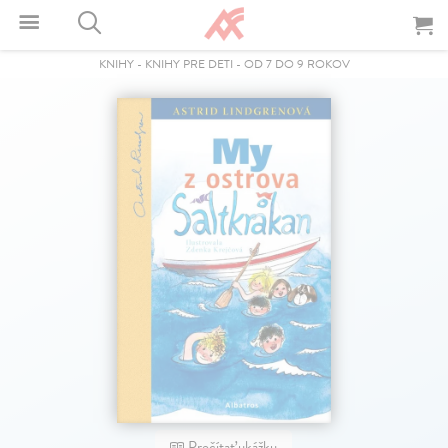
KNIHY
-
KNIHY PRE DETI
-
OD 7 DO 9 ROKOV
Prečítať ukážku