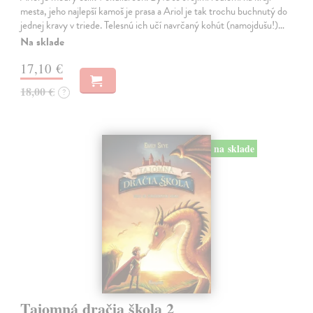
mesta, jeho najlepší kamoš je prasa a Ariol je tak trochu buchnutý do
jednej kravy v triede. Telesnú ich učí navrčaný kohút (namojdušu!)…
Na sklade
17,10 €
18,00 €
?
na sklade
Tajomná dračia škola 2