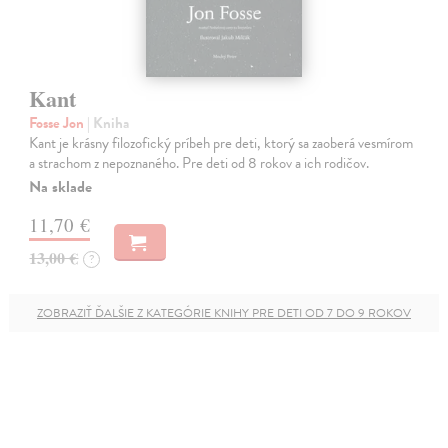
Kant
Fosse Jon
| Kniha
Kant je krásny filozofický príbeh pre deti, ktorý sa zaoberá vesmírom
a strachom z nepoznaného. Pre deti od 8 rokov a ich rodičov.
Na sklade
11,70 €
13,00 €
?
ZOBRAZIŤ ĎALŠIE Z KATEGÓRIE KNIHY PRE DETI OD 7 DO 9 ROKOV