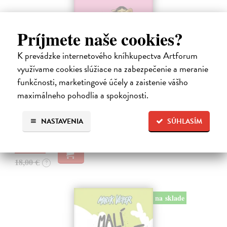
Príjmete naše cookies?
K prevádzke internetového kníhkupectva Artforum
využívame cookies slúžiace na zabezpečenie a meranie
Ariol 4
funkčnosti, marketingové účely a zaistenie vášho
Guibert Emmanuel
| Kniha
PEŤULA je krásna a ako pekne vonia! Ariol sedí v triede rovno za ňou
maximálneho pohodlia a spokojnosti.
a vo svojich myšlienkach ju zasýpa komplimentami. Dokonca si
predstavuje, ako jej hovorí, že ju miluje.
NASTAVENIA
SÚHLASÍM
Na sklade
17,10 €
18,00 €
?
na sklade