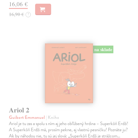
16,06 €
16,90 €
?
na sklade
Ariol 2
Guibert Emmanuel
| Kniha
Ariol je tu zas a spolu s ním aj jeho obľúbený hrdina – Superkôň Erdži!
A Superkôň Erdži má, prosím pekne, aj vlastnú pesničku! Poznáte ju?
Ak by náhodou nie, tu sú jej slová: „Superkôň Erdži je strážcom…