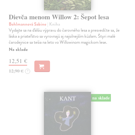
Dievča menom Willow 2: Šepot lesa
Bohlmannová Sabine
| Kniha
Vydajte sa na ďalšiu výpravu do čarovného lesa a presvedčte sa, že
láska a priateľstvo sa vyrovnajú aj najsilnejším kúzlam. Štyri malé
čarodejnice sa tešia na leto vo Willowinom magickom lese.
Na sklade
12,51 €
12,90 €
?
na sklade