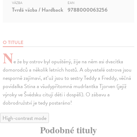
VÄZBA
EAN
Tvrdá väzba / Hardback
9788000063256
O TITULE
N
e že by ostrov byl opuštěný, žije na něm asi dvacítka
domorodců a několik letních hostů. A obyvatelé ostrova jsou
nesporně zajímaví, ať už jsou to sestry Teddy a Freddy, věčná
povídalka Stina a všudypřítomná mudrlantka Tjorven (jejíž
výroky ve Švédsku citují děti i dospělí). O zábavu a
dobrodružství je tedy postaráno!
High-contrast mode
Podobné tituly