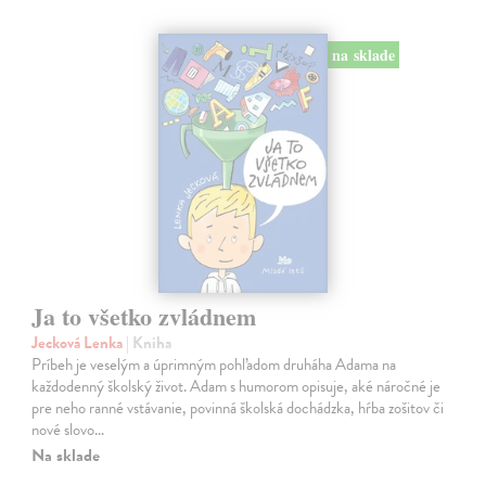
na sklade
Ja to všetko zvládnem
Jecková Lenka
| Kniha
Príbeh je veselým a úprimným pohľadom druháha Adama na
každodenný školský život. Adam s humorom opisuje, aké náročné je
pre neho ranné vstávanie, povinná školská dochádzka, hŕba zošitov či
nové slovo…
Na sklade