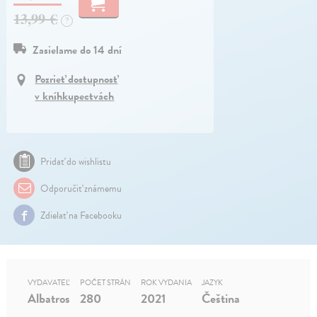
13,99 €
?
Zasielame do 14 dní
Pozrieť dostupnosť
v kníhkupectvách
Pridať do wishlistu
Odporučiť známemu
Zdielať na Facebooku
VYDAVATEĽ
POČET STRÁN
ROK VYDANIA
JAZYK
Albatros
280
2021
Čeština