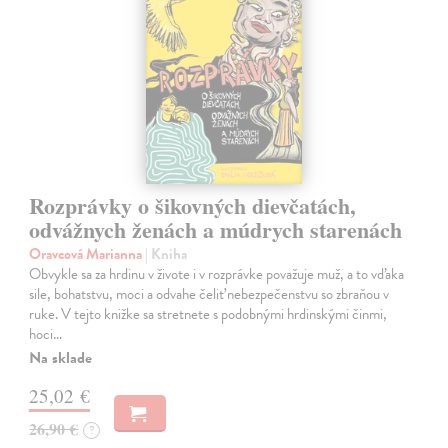
Rozprávky o šikovných dievčatách,
odvážnych ženách a múdrych starenách
Oravcová Marianna
| Kniha
Obvykle sa za hrdinu v živote i v rozprávke považuje muž, a to vďaka
sile, bohatstvu, moci a odvahe čeliť nebezpečenstvu so zbraňou v
ruke. V tejto knižke sa stretnete s podobnými hrdinskými činmi,
hoci…
Na sklade
25,02 €
26,90 €
?