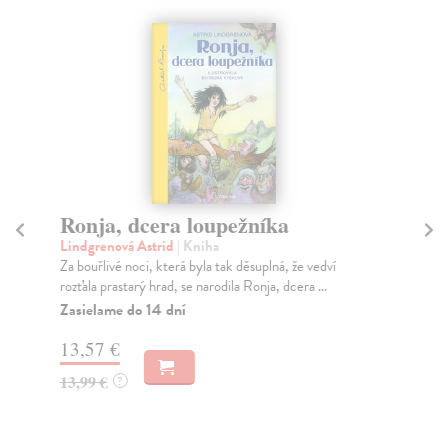
Ronja, dcera loupežníka
Dě
v
Lindgrenová Astrid
| Kniha
Za bouřlivé noci, která byla tak děsuplná, že vedví
Li
rozťala prastarý hrad, se narodila Ronja, dcera ...
Ast
Chr
Zasielame do 14 dní
vyro
13,57 €
Na
13,99 €
?
16
16