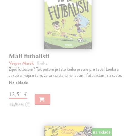
Malí futbalisti
Vešper Marek
| Kniha
Žiješ futbalom? Tak potom je táto kniha presne pre teba! Lenka a
Jakub snívajú o tom, že sa raz stanú najlepšími futbalistami na svete.
Na sklade
12,51 €
12,90 €
?
na sklade