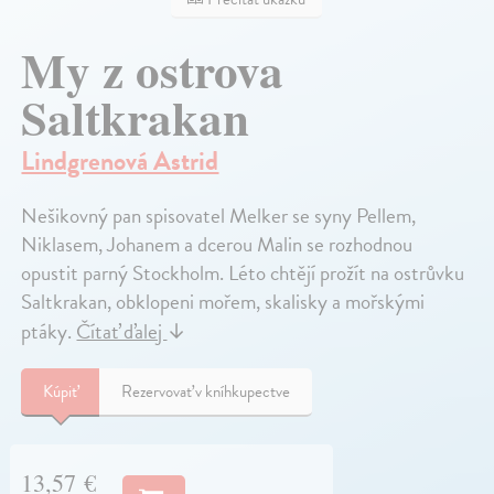
My z ostrova
Saltkrakan
Lindgrenová Astrid
Nešikovný pan spisovatel Melker se syny Pellem,
Niklasem, Johanem a dcerou Malin se rozhodnou
opustit parný Stockholm. Léto chtějí prožít na ostrůvku
Saltkrakan, obklopeni mořem, skalisky a mořskými
ptáky.
Čítať ďalej
↓
Kúpiť
Rezervovať v kníhkupectve
13,57 €