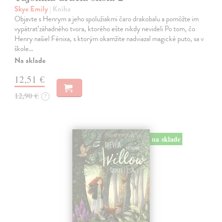
Skye Emily
| Kniha
Objavte s Henrym a jeho spolužiakmi čaro drakobalu a pomôžte im
vypátrať záhadného tvora, ktorého ešte nikdy nevideli Po tom, čo
Henry našiel Fénixa, s ktorým okamžite nadviazal magické puto, sa v
škole…
Na sklade
12,51 €
12,90 €
?
na sklade