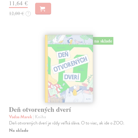
11,64 €
12,00 €
?
na sklade
Deň otvorených dverí
Vadas Marek
| Kniha
Deň otvorených dverí je vždy veľká sláva. O to viac, ak ide o ZOO.
Na sklade