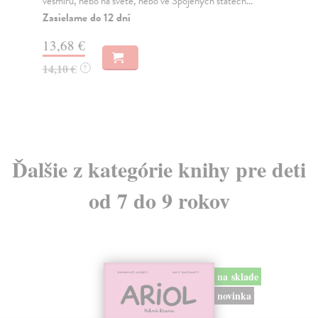
vesmíru, nebo na světě, nebo ve Spojených státech...
jed
Zasielame do 12 dní
Do
13,68 €
11
14,10 €
11
?
Ďalšie z kategórie knihy pre deti
od 7 do 9 rokov
na sklade
novinka