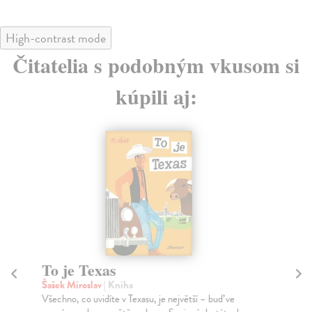
High-contrast mode
Čitatelia s podobným vkusom si
kúpili aj:
To je Texas
Ja
Šašek Miroslav
| Kniha
Sch
Všechno, co uvidíte v Texasu, je největší – buď ve
Je 