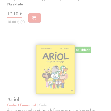
Na sklade
17,10 €
18,00 €
?
na sklade
Ariol
Guibert Emmanuel
| Kniha
Ariol je modrý oslík v okuliaroch. Býva so svojimi rodičmi na kraji