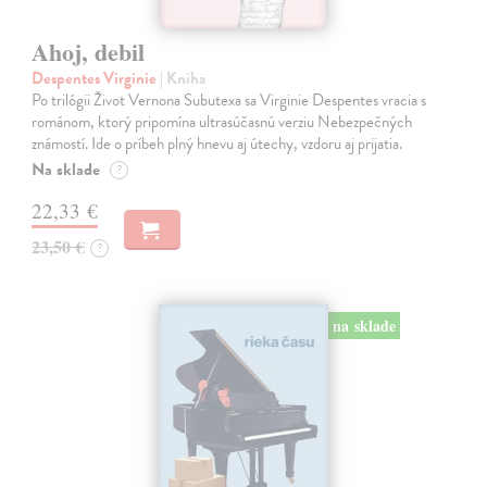
Ahoj, debil
Despentes Virginie
| Kniha
Po trilógii Život Vernona Subutexa sa Virginie Despentes vracia s
románom, ktorý pripomína ultrasúčasnú verziu Nebezpečných
známostí. Ide o príbeh plný hnevu aj útechy, vzdoru aj prijatia.
Na sklade
?
22,33 €
23,50 €
?
na sklade