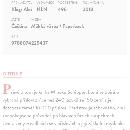
PREKLADATEĽ
VYDAVATEĽ
POČET STRÁN
ROK VYDANIA
Klégr Aleš
NLN
496
2018
JAZYK
VÄZBA
Čeština
Mäkká väzba / Paperback
EAN
9788074225437
O TITULE
P
rávě o tom je kniha Mineke Schipper, která se opírá o
vybraná přísloví z více než 240 jazyků ze 150 zemí z její
databáze téměř 16 000 přísloví. Představuje zábavného, ale i
znepokojivého průvodce po hlavních fázích a aspektech
života ženy zrcadlících se v příslovích a její základní myšlenka