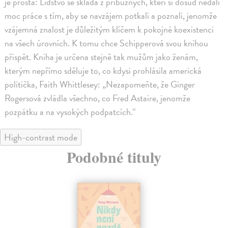
je prostá: Lidstvo se skládá z příbuzných, kteří si dosud nedali
moc práce s tím, aby se navzájem potkali a poznali, jenomže
vzájemná znalost je důležitým klíčem k pokojné koexistenci
na všech úrovních. K tomu chce Schipperová svou knihou
přispět. Kniha je určena stejně tak mužům jako ženám,
kterým nepřímo sděluje to, co kdysi prohlásila americká
politička, Faith Whittlesey: „Nezapomeňte, že Ginger
Rogersová zvládla všechno, co Fred Astaire, jenomže
pozpátku a na vysokých podpatcích.“
High-contrast mode
Podobné tituly