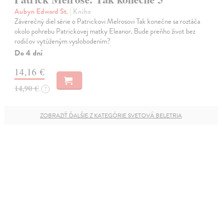
Aubyn Edward St.
| Kniha
Záverečný diel série o Patrickovi Melrosovi Tak konečne sa roztáča
okolo pohrebu Patrickovej matky Eleanor. Bude preňho život bez
rodičov vytúženým vyslobodením?
Do 4 dní
14,16 €
14,90 €
?
ZOBRAZIŤ ĎALŠIE Z KATEGÓRIE SVETOVÁ BELETRIA