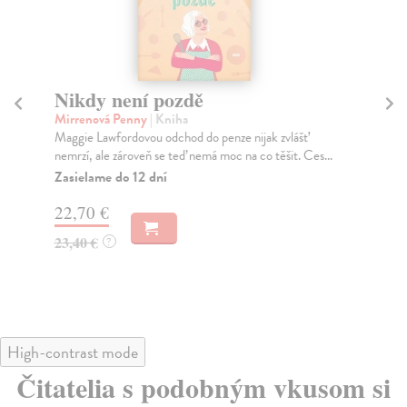
Atlasova vzpoura
H
k
Randová Ayn
| Kniha
Rozsáhlý, vlivný a kontroverzní román Ayn Randové
Er
vyšel poprvé v roce 1957 a dodneška je její nejpro...
Tři
ins
Zasielame do 12 dní
Na
45,49 €
20
46,90 €
?
22
High-contrast mode
Čitatelia s podobným vkusom si