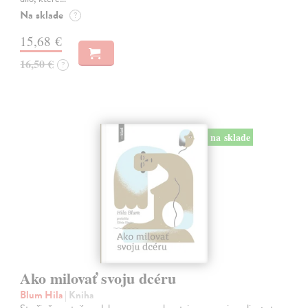
Na sklade
?
15,68 €
16,50 €
?
na sklade
Ako milovať svoju dcéru
Blum Hila
| Kniha