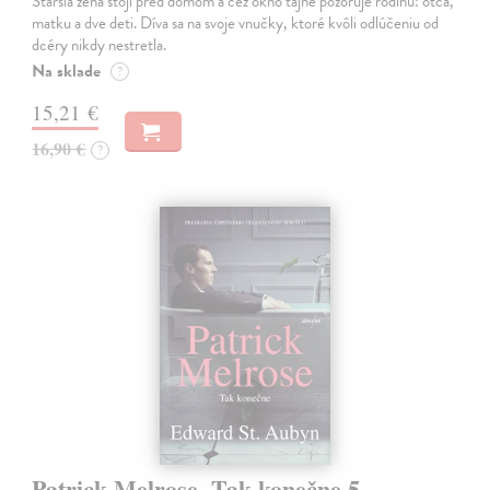
Staršia žena stojí pred domom a cez okno tajne pozoruje rodinu: otca,
matku a dve deti. Díva sa na svoje vnučky, ktoré kvôli odlúčeniu od
dcéry nikdy nestretla.
Na sklade
?
15,21 €
16,90 €
?
Patrick Melrose. Tak konečne 5