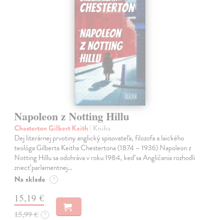
Napoleon z Notting Hillu
Chesterton Gilbert Keith
| Kniha
Dej literárnej prvotiny anglický spisovateľa, filozofa a laického
teológa Gilberta Keitha Chestertona (1874 – 1936) Napoleon z
Notting Hillu sa odohráva v roku 1984, keď sa Angličania rozhodli
zriecť parlamentnej…
Na sklade
?
15,19 €
15,99 €
?