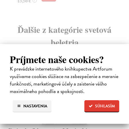
19
Ďalšie z kategórie svetová
beletria
Príjmete naše cookies?
na sklade
K prevádzke internetového kníhkupectva Artforum
novinka
využívame cookies slúžiace na zabezpečenie a meranie
funkčnosti, marketingové účely a zaistenie vášho
maximálneho pohodlia a spokojnosti.
NASTAVENIA
SÚHLASÍM