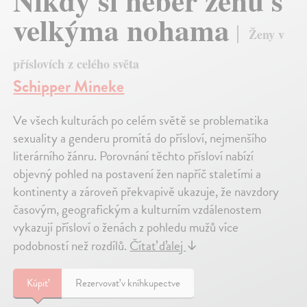
Nikdy si neber ženu s
velkýma nohama
Ženy v
příslovích z celého světa
Schipper Mineke
Ve všech kulturách po celém světě se problematika
sexuality a genderu promítá do přísloví, nejmenšího
literárního žánru. Porovnání těchto přísloví nabízí
objevný pohled na postavení žen napříč staletími a
kontinenty a zároveň překvapivě ukazuje, že navzdory
časovým, geografickým a kulturním vzdálenostem
vykazují přísloví o ženách z pohledu mužů více
podobností než rozdílů.
Čítať ďalej
↓
Kúpiť
Rezervovať v kníhkupectve