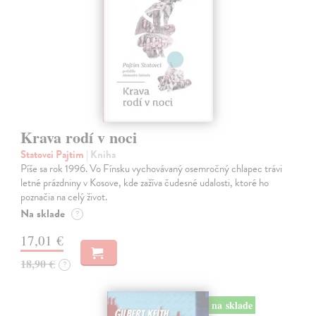
Krava rodí v noci
Statovci Pajtim
| Kniha
Píše sa rok 1996. Vo Fínsku vychovávaný osemročný chlapec trávi
letné prázdniny v Kosove, kde zažíva čudesné udalosti, ktoré ho
poznačia na celý život.
Na sklade
?
17,01 €
18,90 €
?
na sklade