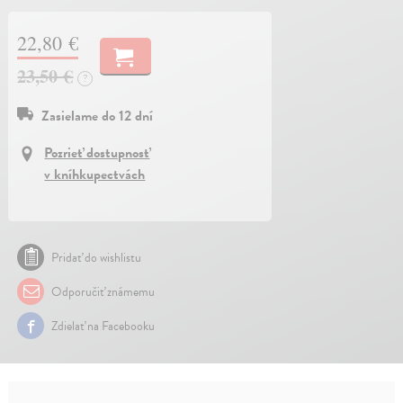
22,80 €
23,50 €
?
Zasielame do 12 dní
Pozrieť dostupnosť
v kníhkupectvách
Pridať do wishlistu
Odporučiť známemu
Zdielať na Facebooku