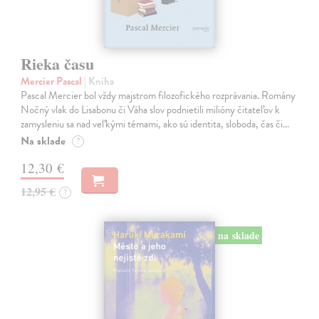
Rieka času
Mercier Pascal
| Kniha
Pascal Mercier bol vždy majstrom filozofického rozprávania. Romány
Nočný vlak do Lisabonu či Váha slov podnietili milióny čitateľov k
zamysleniu sa nad veľkými témami, ako sú identita, sloboda, čas či…
Na sklade
?
12,30 €
12,95 €
?
na sklade