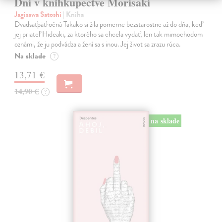
Dni v kníhkupectve Morisaki
Jagisawa Satoshi
| Kniha
Dvadsaťpäťročná Takako si žila pomerne bezstarostne až do dňa, keď
jej priateľ Hideaki, za ktorého sa chcela vydať, len tak mimochodom
oznámi, že ju podvádza a žení sa s inou. Jej život sa zrazu rúca.
Na sklade
?
13,71 €
14,90 €
?
na sklade