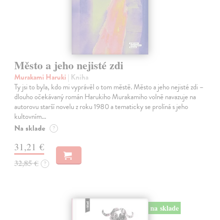
Město a jeho nejisté zdi
Murakami Haruki
| Kniha
Ty jsi to byla, kdo mi vyprávěl o tom městě. Město a jeho nejisté zdi –
dlouho očekávaný román Harukiho Murakamiho volně navazuje na
autorovu starší novelu z roku 1980 a tematicky se prolíná s jeho
kultovním…
Na sklade
?
31,21 €
32,85 €
?
na sklade