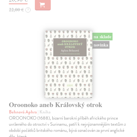
22,00 €
?
na sklade
novinka
Oroonoko aneb Královský otrok
Behnová Aphra
| Kniha
OROONOKO (1688), bizarní barokní příběh afrického prince
uvrženého do otroctví v Surinamu, patří k nejvýznamnějším textům z
období počátků britského románu, bývá označován za první anglické
dílo, které…