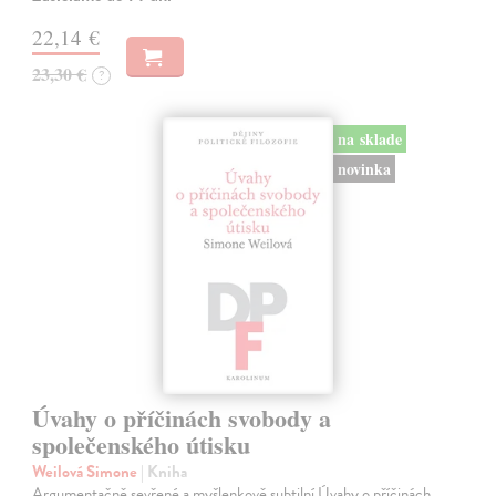
22,14 €
23,30 €
?
na sklade
novinka
Úvahy o příčinách svobody a
společenského útisku
Weilová Simone
| Kniha
Argumentačně sevřené a myšlenkově subtilní Úvahy o příčinách