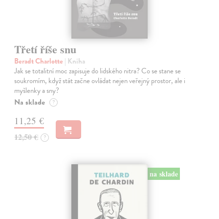
Třetí říše snu
Beradt Charlotte
| Kniha
Jak se totalitní moc zapisuje do lidského nitra? Co se stane se
soukromím, když stát začne ovládat nejen veřejný prostor, ale i
myšlenky a sny?
Na sklade
?
11,25 €
12,50 €
?
na sklade