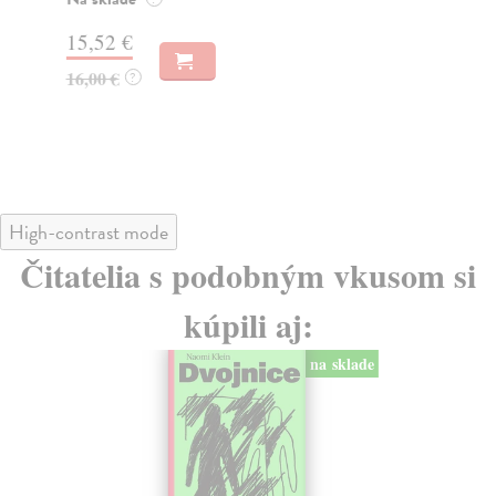
15,52 €
26
16,00 €
27
?
High-contrast mode
Čitatelia s podobným vkusom si
kúpili aj:
na sklade