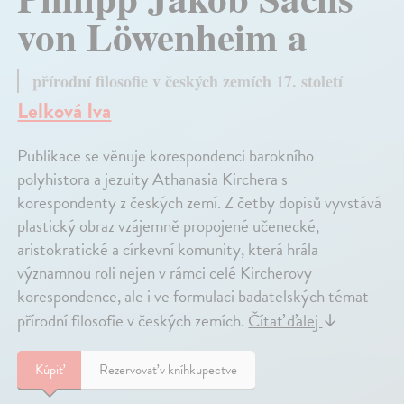
von Löwenheim a
přírodní filosofie v českých zemích 17. století
Lelková Iva
Publikace se věnuje korespondenci barokního
polyhistora a jezuity Athanasia Kirchera s
korespondenty z českých zemí. Z četby dopisů vyvstává
plastický obraz vzájemně propojené učenecké,
aristokratické a církevní komunity, která hrála
významnou roli nejen v rámci celé Kircherovy
korespondence, ale i ve formulaci badatelských témat
přírodní filosofie v českých zemích.
Čítať ďalej
↓
Kúpiť
Rezervovať v kníhkupectve