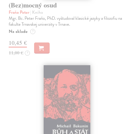
(Bez)mocný osud
Fraňo Peter
| Kniha
Mgr. Bc. Peter Fraňo, PhD. vyštudoval klasické jazyky a filozofiu na
fakulte Trnavskej univerzity v Trnave.
Na sklade
?
10,45 €
11,00 €
?