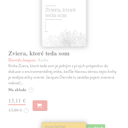
Zviera, ktoré teda som
Derrida Jacques
| Kniha
Kniha Zviera, ktoré teda som je jedným z prvých príspevkov do
diskusie o environmentálnej etike, keďže hlavnou témou tejto knihy
je analýza etiky zvierat. Jacques Derrida tu zavádza pojem zvieracia
inakosť.…
Na sklade
?
13,11 €
13,80 €
?
na sklade