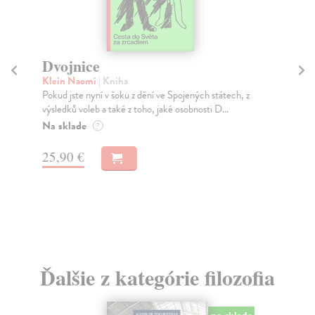
Dvojnice
Z
Klein Naomi
| Kniha
Pav
Pokud jste nyní v šoku z dění ve Spojených státech, z
Cíl
výsledků voleb a také z toho, jaké osobnosti D...
nas
Na sklade
Za
?
8,
25,90 €
8,
Ďalšie z kategórie filozofia