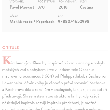
VYDAVATEĽ
POČET STRÁN
ROK VYDANIA
JAZYK
Pavel Mervart
370
2018
Čeština
VÄZBA
EAN
Mäkká väzba / Paperback
9788074652998
O TITULE
K
ircherovým dílem byl inspirován i vznik analogie pohybu
mořských vod s pohybem krve v lidském těle Oceanus
macro-microcosmicus (1664) od Philippa Jakoba Sachse von
Löwenheim. Závěr knihy je věnován právě srovnání Sachsova
a Kircherova díla a rozdílům v analogiích, tak jak je oba autoři
představují. Skrze vrstevnatou strukturu knihy, kdy každá
následující kapitola rozvíjí kapitolu předchozí, je možné
nahlížet vývoj přírodní filosofie v českých zemích v polovině