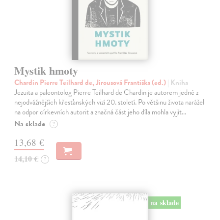
Mystik hmoty
Chardin Pierre Teilhard de, Jirousová Františka (ed.)
| Kniha
Jezuita a paleontolog Pierre Teilhard de Chardin je autorem jedné z
nejodvážnějších křesťanských vizí 20. století. Po většinu života narážel
na odpor církevních autorit a značná část jeho díla mohla vyjít…
Na sklade
?
13,68 €
14,10 €
?
na sklade