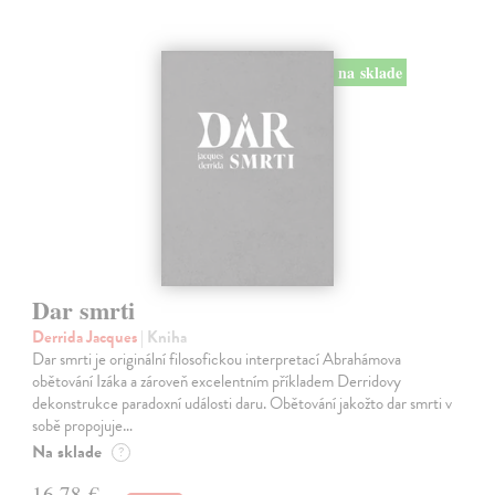
na sklade
Dar smrti
Derrida Jacques
| Kniha
Dar smrti je originální filosofickou interpretací Abrahámova
obětování Izáka a zároveň excelentním příkladem Derridovy
dekonstrukce paradoxní události daru. Obětování jakožto dar smrti v
sobě propojuje…
Na sklade
?
16,78 €