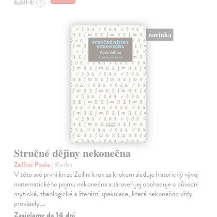
6,60 €
?
novinka
Stručné dějiny nekonečna
Zellini Paolo
| Kniha
V této své první knize Zellini krok za krokem sleduje historický vývoj
matematického pojmu nekonečna a zároveň jej obohacuje o původní
mytické, theologické a literární spekulace, které nekonečno vždy
provázely.…
Zasielame do 14 dní