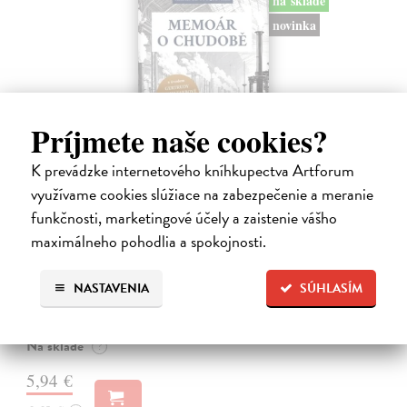
na sklade
novinka
Príjmete naše cookies?
K prevádzke internetového kníhkupectva Artforum
využívame cookies slúžiace na zabezpečenie a meranie
funkčnosti, marketingové účely a zaistenie vášho
Memoár o chudobě
maximálneho pohodlia a spokojnosti.
Tocqueville Alexis de
| Kniha
První český překlad méně známého díla jedné z nejvýznamnějších
osobností evropské politické filosofie 19. století je doplněn obšírnými
NASTAVENIA
SÚHLASÍM
komentáři Ivo Budila, Jana Kellera a Gertrudy Himmelfalberové.
Od…
Na sklade
?
5,94 €