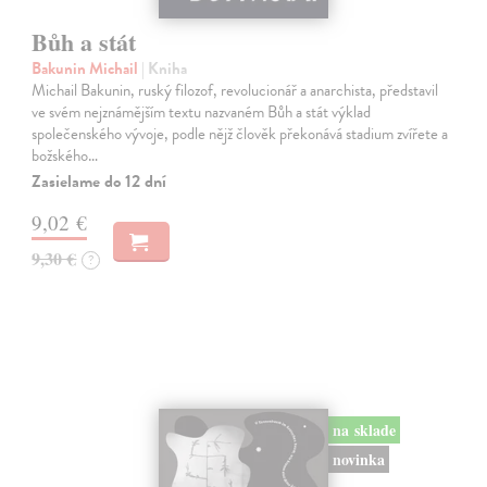
Bůh a stát
Bakunin Michail
| Kniha
Michail Bakunin, ruský filozof, revolucionář a anarchista, představil
ve svém nejznámějším textu nazvaném Bůh a stát výklad
společenského vývoje, podle nějž člověk překonává stadium zvířete a
božského…
Zasielame do 12 dní
9,02 €
9,30 €
?
na sklade
novinka