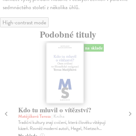
sedmnáctého století z několika úhlů.
High-contrast mode
Podobné tituly
na sklade
Kdo tu mluvil o vítězství?
Es
Matějčková Tereza
| Kniha
Ad
Tradiční kultury znají cvičení, která člověku vštěpují
Ado
kázeň. Rovněž moderní autoři, Hegel, Nietzsch...
zde
Na sklade
Za
?