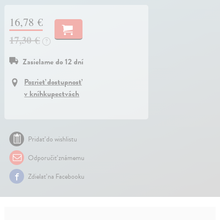
16,78 €
17,30 €
?
Zasielame do 12 dní
Pozrieť dostupnosť
v kníhkupectvách
Pridať do wishlistu
Odporučiť známemu
Zdielať na Facebooku