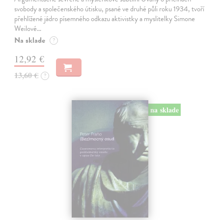
svobody a společenského útisku, psané ve druhé půli roku 1934, tvoří
přehlížené jádro písemného odkazu aktivistky a myslitelky Simone
Weilové…
Na sklade
?
12,92 €
13,60 €
?
na sklade