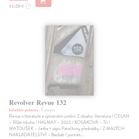
11,20 €
?
Revolver Revue 132
kolektív autorov
| Časopis
Revue o literatuře a výtvarném umění. Z obsahu: literatura / CELAN
– Růže nikoho / HALMAY – 2022 / KOSÁKOVÁ – Tři /
MATOUŠEK – četba + zápis Patočkovy přednášky / Z MALÝCH
NAKLADATELSTVÍ – Baobab / portrét…