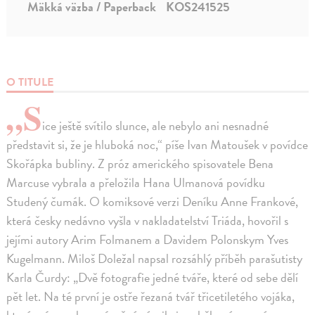
Mäkká väzba / Paperback
KOS241525
O TITULE
„S
ice ještě svítilo slunce, ale nebylo ani nesnadné
představit si, že je hluboká noc,“ píše Ivan Matoušek v povídce
Skořápka bubliny. Z próz amerického spisovatele Bena
Marcuse vybrala a přeložila Hana Ulmanová povídku
Studený čumák. O komiksové verzi Deníku Anne Frankové,
která česky nedávno vyšla v nakladatelství Triáda, hovořil s
jejími autory Arim Folmanem a Davidem Polonskym Yves
Kugelmann. Miloš Doležal napsal rozsáhlý příběh parašutisty
Karla Čurdy: „Dvě fotografie jedné tváře, které od sebe dělí
pět let. Na té první je ostře řezaná tvář třicetiletého vojáka,