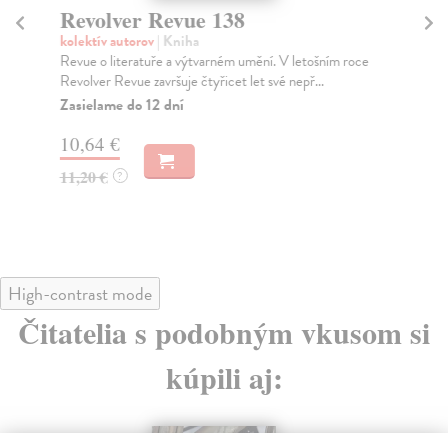
Revolver Revue 138
R
kolektív autorov
| Kniha
kol
Revue o literatuře a výtvarném umění. V letošním roce
Rev
Revolver Revue završuje čtyřicet let své nepř...
Při
Zasielame do 12 dní
Za
10,64 €
10
11,20 €
11
?
High-contrast mode
Čitatelia s podobným vkusom si
kúpili aj: