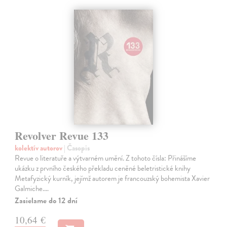
Revolver Revue 133
kolektív autorov
| Časopis
Revue o literatuře a výtvarném umění. Z tohoto čísla: Přinášíme
ukázku z prvního českého překladu ceněné beletristické knihy
Metafyzický kurník, jejímž autorem je francouzský bohemista Xavier
Galmiche.…
Zasielame do 12 dní
10,64 €