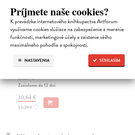
Príjmete naše cookies?
K prevádzke internetového kníhkupectva Artforum
využívame cookies slúžiace na zabezpečenie a meranie
funkčnosti, marketingové účely a zaistenie vášho
maximálneho pohodlia a spokojnosti.
Revolver Revue 132
R
kolektív autorov
| Kniha
kol
NASTAVENIA
SÚHLASÍM
Revue o literatuře a výtvarném umění. Z obsahu:
Kar
literatura / CELAN – Růže nikoho / HALMAY –
Fot
2022 / ...
Za
Zasielame do 12 dní
11
10,64 €
12
11,20 €
?