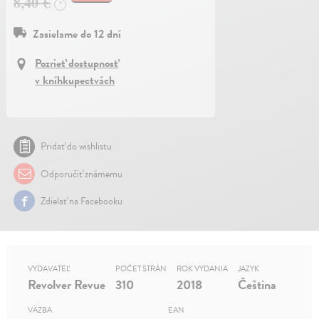
8,40 €
?
Zasielame do 12 dní
Pozrieť dostupnosť
v kníhkupectvách
Pridať do wishlistu
Odporučiť známemu
Zdielať na Facebooku
VYDAVATEĽ
POČET STRÁN
ROK VYDANIA
JAZYK
Revolver Revue
310
2018
Čeština
VÄZBA
EAN