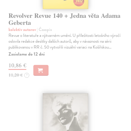
Revolver Revue 140 + Jedna věta Adama
Geberta
kolektív autorov
| Časopis
Revue o literatuře a výtvarném umění. U příležitosti letošního výročí
oslovila redakce desítky dalších autorů, aby v návaznosti na sérii
publikovanou v RR č. 50 vytvořili vizuální variaci na Košířskou…
Zasielame do 12 dní
10,86 €
11,20 €
?