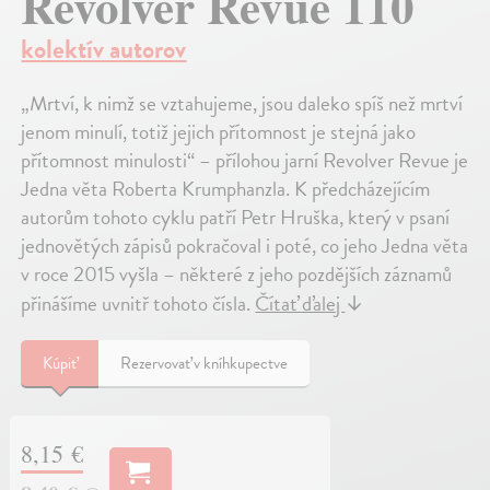
Revolver Revue 110
kolektív autorov
„Mrtví, k nimž se vztahujeme, jsou daleko spíš než mrtví
jenom minulí, totiž jejich přítomnost je stejná jako
přítomnost minulosti“ – přílohou jarní Revolver Revue je
Jedna věta Roberta Krumphanzla. K předcházejícím
autorům tohoto cyklu patří Petr Hruška, který v psaní
jednovětých zápisů pokračoval i poté, co jeho Jedna věta
v roce 2015 vyšla – některé z jeho pozdějších záznamů
přinášíme uvnitř tohoto čísla.
Čítať ďalej
↓
Kúpiť
Rezervovať v kníhkupectve
8,15 €