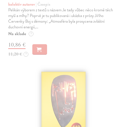
kolektív autorov
| Časopis
Pelikán výborem z textů s názvem Je tady vůbec něco kromě těch
myší a mlhy? Poprvé je tu publikovaná i ukázka z prózy Jiřího
Červenky Boj s démony: „Atmosféra byla prosycena zvláštní
duchovní energií,…
Na sklade
?
10,86 €
11,20 €
?