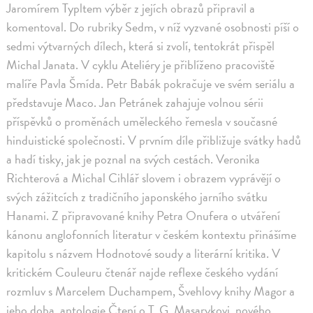
Jaromírem Typltem výběr z jejích obrazů připravil a
komentoval. Do rubriky Sedm, v níž vyzvané osobnosti píší o
sedmi výtvarných dílech, která si zvolí, tentokrát přispěl
Michal Janata. V cyklu Ateliéry je přiblíženo pracoviště
malíře Pavla Šmída. Petr Babák pokračuje ve svém seriálu a
představuje Maco. Jan Petránek zahajuje volnou sérii
příspěvků o proměnách uměleckého řemesla v současné
hinduistické společnosti. V prvním díle přibližuje svátky hadů
a hadí tisky, jak je poznal na svých cestách. Veronika
Richterová a Michal Cihlář slovem i obrazem vyprávějí o
svých zážitcích z tradičního japonského jarního svátku
Hanami. Z připravované knihy Petra Onufera o utváření
kánonu anglofonních literatur v českém kontextu přinášíme
kapitolu s názvem Hodnotové soudy a literární kritika. V
kritickém Couleuru čtenář najde reflexe českého vydání
rozmluv s Marcelem Duchampem, Švehlovy knihy Magor a
jeho doba, antologie Čtení o T. G. Masarykovi, nového