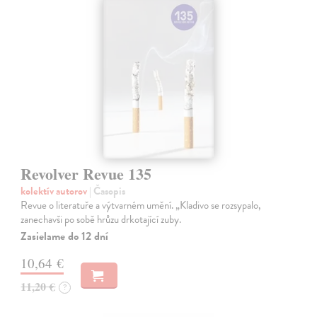
Revolver Revue 135
kolektív autorov
| Časopis
Revue o literatuře a výtvarném umění. „Kladivo se rozsypalo,
zanechavši po sobě hrůzu drkotající zuby.
Zasielame do 12 dní
10,64 €
11,20 €
?