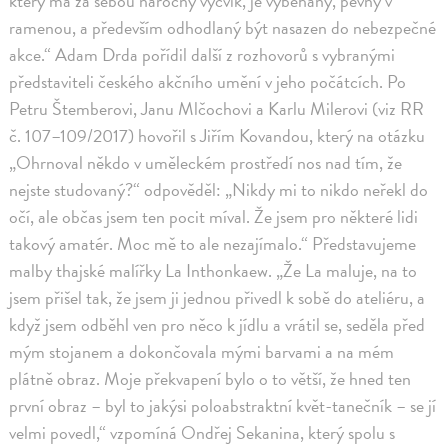
který má za sebou náročný výcvik, je vyběhaný, pevný v
ramenou, a především odhodlaný být nasazen do nebezpečné
akce.“ Adam Drda pořídil další z rozhovorů s vybranými
představiteli českého akčního umění v jeho počátcích. Po
Petru Štemberovi, Janu Mlčochovi a Karlu Milerovi (viz RR
č. 107–109/2017) hovořil s Jiřím Kovandou, který na otázku
„Ohrnoval někdo v uměleckém prostředí nos nad tím, že
nejste studovaný?“ odpověděl: „Nikdy mi to nikdo neřekl do
očí, ale občas jsem ten pocit míval. Že jsem pro některé lidi
takový amatér. Moc mě to ale nezajímalo.“ Představujeme
malby thajské malířky La Inthonkaew. „Že La maluje, na to
jsem přišel tak, že jsem ji jednou přivedl k sobě do ateliéru, a
když jsem odběhl ven pro něco k jídlu a vrátil se, seděla před
mým stojanem a dokončovala mými barvami a na mém
plátně obraz. Moje překvapení bylo o to větší, že hned ten
první obraz – byl to jakýsi poloabstraktní květ-tanečník – se jí
velmi povedl,“ vzpomíná Ondřej Sekanina, který spolu s