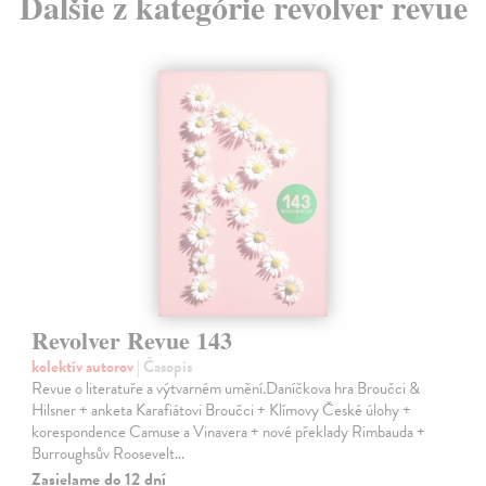
Ďalšie z kategórie revolver revue
Revolver Revue 143
kolektív autorov
| Časopis
Revue o literatuře a výtvarném umění.Daníčkova hra Broučci &
Hilsner + anketa Karafiátovi Broučci + Klímovy České úlohy +
korespondence Camuse a Vinavera + nové překlady Rimbauda +
Burroughsův Roosevelt…
Zasielame do 12 dní