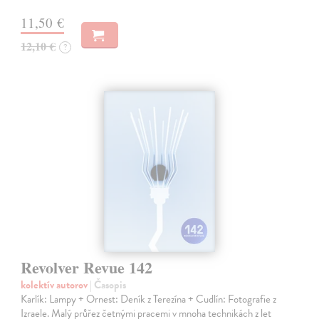
11,50 €
12,10 €
?
Revolver Revue 142
kolektív autorov
| Časopis
Karlík: Lampy + Ornest: Deník z Terezína + Cudlín: Fotografie z
Izraele. Malý průřez četnými pracemi v mnoha technikách z let