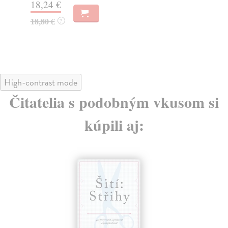
18,24 €
- 2
18,80 €
?
18
18
High-contrast mode
Čitatelia s podobným vkusom si
kúpili aj:
na sklade
novinka