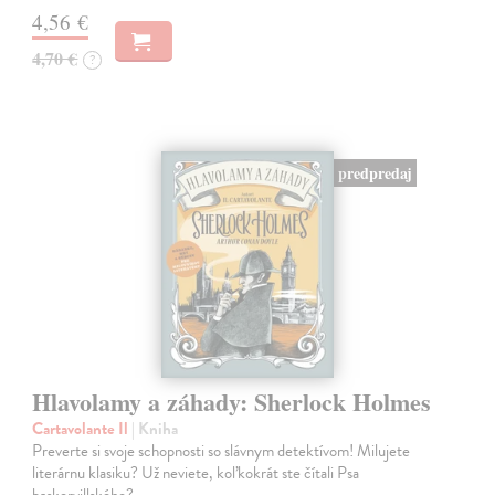
4,56 €
4,70 €
?
predpredaj
Hlavolamy a záhady: Sherlock Holmes
Cartavolante Il
| Kniha
Preverte si svoje schopnosti so slávnym detektívom! Milujete
literárnu klasiku? Už neviete, koľkokrát ste čítali Psa