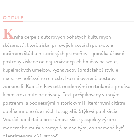
O TITULE
K
niha čerpá z autorových bohatých kultúrnych
skúseností, ktoré získal pri svojich cestách po svete a
obšírnom štúdiu historických prameňov – ponúka úžasné
postrehy získané od najuznávanejších holičov na svete,
kúpeľníckych umelcov, vyznávačov (bradatého) štýlu a
majstrov holičského remesla. Rokmi overené postupy
zdokonalil Kapitán Fawcett modernými metódami a pridáva
k nim zrozumiteľné návody. Text prešpikovaný vtipnými
postrehmi a podnetnými historickými i literárnymi citátmi
dopĺňa mnoho úžasných fotografií. Štýlová publikácia
Vousáči do detailu preskúmava všetky aspekty výzoru
moderného muža a zamýšľa sa nad tým, čo znamená byť
džentlmenom v 21. storočí.