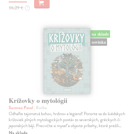
16,29 €
?
na sklade
novinka
Krížovky o mytológii
Surovec Pavol
| Kniha
Odhaľte tajomstvá bohov, hrdinov a legiend! Ponorte sa do švédskych
krížoviek plných mytologických postáv zo severských, gréckych či
japonských bájí. Precvičte si myseľ a objavte príbehy, ktoré prežili…
Na sklade