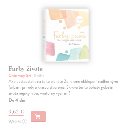
Farby života
Chinmoy Sri
| Kniha
Ako cestovatelia na tejto planéte Zemi sme obklopení nádhernými
farbami prírody a krásou stvorenia. Skrýva tento bohatý gobelín
života nejaký hlbší, vnútorný význam?
Do 4 dní
9,65 €
9,95 €
?