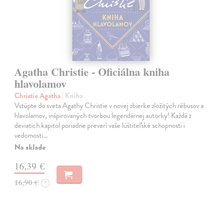
Agatha Christie - Oficiálna kniha
hlavolamov
Christie Agatha
| Kniha
Vstúpte do sveta Agathy Christie v novej zbierke zložitých rébusov a
hlavolamov, inšpirovaných tvorbou legendárnej autorky! Každá z
deviatich kapitol poriadne preverí vaše lúštiteľské schopnosti i
vedomosti…
Na sklade
16,39 €
16,90 €
?