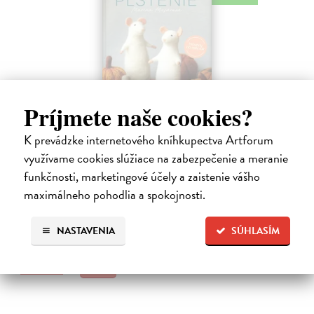
Príjmete naše cookies?
Plstenie. Návody na celý rok
K prevádzke internetového kníhkupectva Artforum
využívame cookies slúžiace na zabezpečenie a meranie
Masárová Marína
| Kniha
Ponorte sa do sveta vlny a vlastnoručne vyrobených plstených
funkčnosti, marketingové účely a zaistenie vášho
vecičiek. Kniha obsahuje informácie o druhoch vlny a potrebných
maximálneho pohodlia a spokojnosti.
pomôckach, taktiež podrobne popisuje základné techniky suchého
plstenia.
Na sklade
NASTAVENIA
SÚHLASÍM
28,90 €