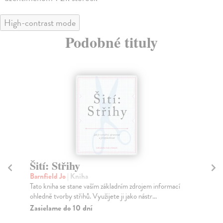
High-contrast mode
Podobné tituly
Šití: Střihy
V
e
Barnfield Jo
| Kniha
Tato kniha se stane vaším základním zdrojem informací
Ha
ohledně tvorby střihů. Využijete ji jako nástr...
Věd
doc
Zasielame do 10 dní
Do