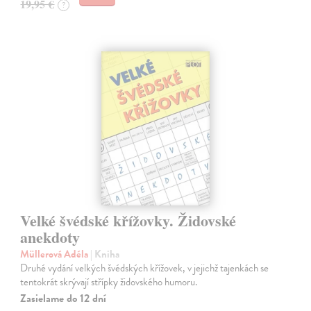
19,95 €
?
Velké švédské křížovky. Židovské
anekdoty
Müllerová Adéla
| Kniha
Druhé vydání velkých švédských křížovek, v jejichž tajenkách se
tentokrát skrývají střípky židovského humoru.
Zasielame do 12 dní