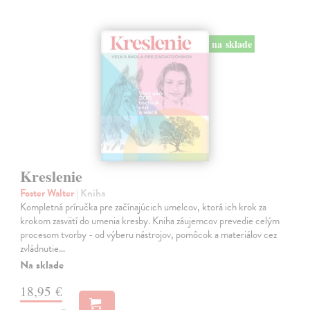
na sklade
Kreslenie
Foster Walter
| Kniha
Kompletná príručka pre začínajúcich umelcov, ktorá ich krok za
krokom zasvätí do umenia kresby. Kniha záujemcov prevedie celým
procesom tvorby - od výberu nástrojov, pomôcok a materiálov cez
zvládnutie…
Na sklade
18,95 €