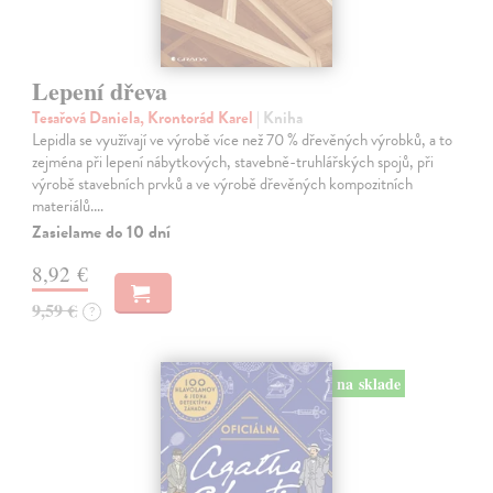
Lepení dřeva
Tesařová Daniela, Krontorád Karel
| Kniha
Lepidla se využívají ve výrobě více než 70 % dřevěných výrobků, a to
zejména při lepení nábytkových, stavebně-truhlářských spojů, při
výrobě stavebních prvků a ve výrobě dřevěných kompozitních
materiálů.…
Zasielame do 10 dní
8,92 €
9,59 €
?
na sklade