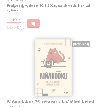
baskervillského?
Predpredaj, vychádza 10.8.2026, zasielame do 5 dní od
vydania
12,67 €
14,90 €
?
predpredaj
Mňaudoku: 75 rébusů s kočičími krimi