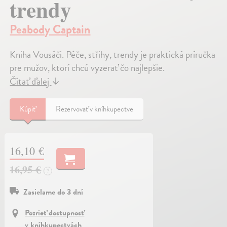
trendy
Peabody Captain
Kniha Vousáči. Péče, střihy, trendy je praktická príručka
pre mužov, ktorí chcú vyzerať čo najlepšie.
Čítať ďalej
↓
Kúpiť
Rezervovať v kníhkupectve
16,10 €
16,95 €
?
Zasielame do 3 dní
Pozrieť dostupnosť
v kníhkupectvách