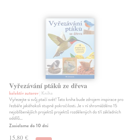
Vyřezávání ptáků ze dřeva
kolektív autorov
| Kniha
Vyřezejte si svůj ptačí svět! Tato kniha bude zdrojem inspirace pro
řezbáře jakéhokoli stupně pokročilosti. Je v ní shromážděno 15
nejoblíbenějších projektů projektů rozdělených do tří základních
oddílů…
Zasielame do 10 dní
15,80 €