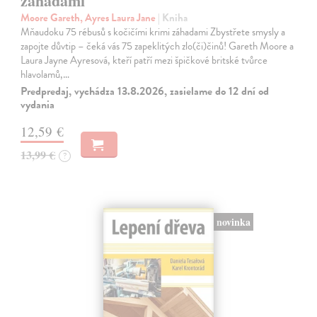
záhadami
Moore Gareth, Ayres Laura Jane
| Kniha
Mňaudoku 75 rébusů s kočičími krimi záhadami Zbystřete smysly a
zapojte důvtip – čeká vás 75 zapeklitých zlo(či)činů! Gareth Moore a
Laura Jayne Ayresová, kteří patří mezi špičkové britské tvůrce
hlavolamů,…
Predpredaj, vychádza 13.8.2026, zasielame do 12 dní od
vydania
12,59 €
13,99 €
?
novinka