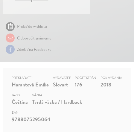
Pridať do wishlistu
Odporučiť známemu
Zdielať na Facebooku
PREKLADATEĽ
VYDAVATEĽ
POČET STRÁN
ROK VYDANIA
Harantová Emílie
Slovart
176
2018
JAZYK
VÄZBA
Čeština
Tvrdá väzba / Hardback
EAN
9788075295064