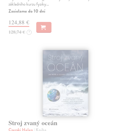
základního kurzu fyziky…
Zasielame do 10 dní
124,88 €
128,74 €
?
Stroj zvaný oceán
Czerski Helen
| Kniha