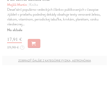
Mojžiš Martin
| Kniha
Desať sérií populárno-vedeckých článkov publikovaných v časopise
.týždeň v priebehu poslednej dekády obsahuje texty venované železu,
vlakom, vitamínom, periodickej tabuľke, krivkám, planétam, vzniku
všeobecnej…
Na sklade
17,91 €
19,90 €
?
ZOBRAZIŤ ĎALŠIE Z KATEGÓRIE FYZIKA, ASTRONÓMIA