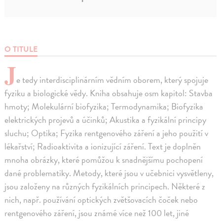
O TITULE
J
e tedy interdisciplinárním vědním oborem, který spojuje
fyziku a biologické vědy. Kniha obsahuje osm kapitol: Stavba
hmoty; Molekulární biofyzika; Termodynamika; Biofyzika
elektrických projevů a účinků; Akustika a fyzikální principy
sluchu; Optika; Fyzika rentgenového záření a jeho použití v
lékařství; Radioaktivita a ionizující záření. Text je doplněn
mnoha obrázky, které pomůžou k snadnějšímu pochopení
dané problematiky. Metody, které jsou v učebnici vysvětleny,
jsou založeny na různých fyzikálních principech. Některé z
nich, např. používání optických zvětšovacích čoček nebo
rentgenového záření, jsou známé více než 100 let, jiné