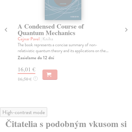
Nanovlákna
Lukáš David
| Kniha
Ba
Výzkum a technologie výroby nanovlákenných
Jir
materiálů se v posledních desetiletích bouřlivě
Uče
rozvíjejí...
fyz
Zasielame do 14 dní
26,60 €
8,
28,00 €
?
High-contrast mode
Čitatelia s podobným vkusom si