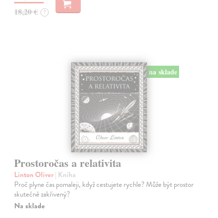
18,20 €
?
na sklade
Prostoročas a relativita
Linton Oliver
| Kniha
Proč plyne čas pomaleji, když cestujete rychle? Může být prostor
skutečně zakřivený?
Na sklade