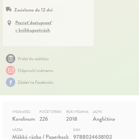
Zasielame do 12 dní
Pozrieť dostupnosť
v kníhkupectvách
Pridať do wishlistu
Odporučiť známemu
Zdielať na Facebooku
VYDAVATEĽ
POČET STRÁN
ROK VYDANIA
JAZYK
Karolinum
226
2018
Angličtina
VÄZBA
EAN
Mäkká väzba / Paperback
9788024638102