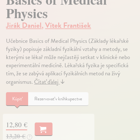
Physics
Jirák Daniel
,
Vítek František
Učebnice Basics of Medical Physics (Základy lékařské
fyziky) popisuje základní fyzikální vztahy a metody, se
kterými se lékař může nejčastěji setkat v klinické nebo
experimentální medicíně. Lékařská fyzika je specifická
tím, že se zabývá aplikací fyzikálních metod na živý
organismus.
Čítať ďalej
↓
Kúpiť
Rezervovať v kníhkupectve
12,80 €
13,20 €
?