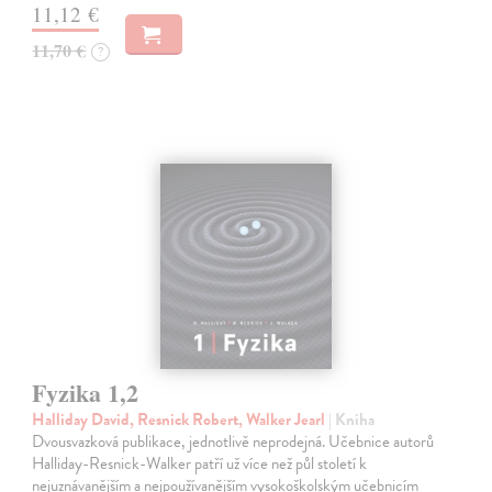
11,12 €
11,70 €
?
Fyzika 1,2
Halliday David, Resnick Robert, Walker Jearl
| Kniha
Dvousvazková publikace, jednotlivě neprodejná. Učebnice autorů
Halliday-Resnick-Walker patří už více než půl století k
nejuznávanějším a nejpoužívanějším vysokoškolským učebnicím