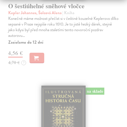
O šestiúhelné sněhové vločce
Kepler Johannes, Šolcová Alena
| Kniha
Konečně máme možnost přečíst si v češtině kouzelné Keplerovo dílko
sepsané v Praze nejspíše roku 1610. Je to jistě hezký dárek, stejně
jako kdysi byl před mnoha staletími tento novoroční pozdrav
autorovu…
Zasielame do 12 dní
4,56 €
4,70 €
?
na sklade