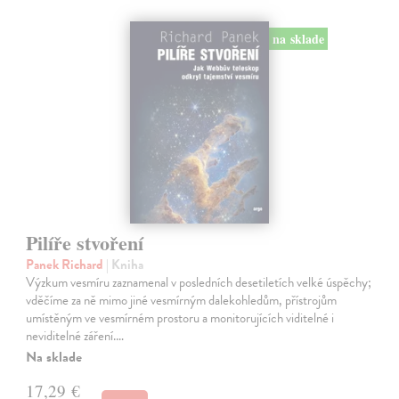
na sklade
Pilíře stvoření
Panek Richard
| Kniha
Výzkum vesmíru zaznamenal v posledních desetiletích velké úspěchy;
vděčíme za ně mimo jiné vesmírným dalekohledům, přístrojům
umístěným ve vesmírném prostoru a monitorujících viditelné i
neviditelné záření.…
Na sklade
17,29 €