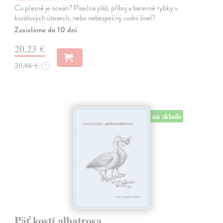
Co přesně je oceán? Písečná pláž, příboj a barevné rybky v
korálových útesech, nebo nebezpečný vodní živel?
Zasielame do 10 dní
20,23 €
20,86 €
?
na sklade
Päť kostí albatrosa