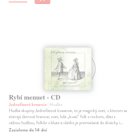
Rybí menuet - CD
Jednofázové kvasenie
| Hudba
Hudba skupiny Jednofázové kvasenie, to je magický svet, v ktorom sa
stierajú žánrové hranice; svet, kde „kvasí“ folk s rockom, džez s
vážnou hudbou, folklór s blues a všetko je premiešané do divácky i…
Zasielame do 14 dní