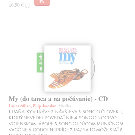
16,50 €
?
na sklade
My (do tanca a na počúvanie) - CD
Lasica Milan, Filip Jaroslav
| Hudba
1. RAŇAJKY V TRÁVE 2. NÁVŠTEVA 3. SONG O ČLOVEKU,
KTORÝ NEVEDEL POVEDAŤ NIE 4. SONG O NOCI VO
VOJENSKOM TÁBORE 5. SONG O IDÚCOM MUNIČNOM
VAGÓNE 6. GODOT NEPRÍDE 7. RAZ SA TO MÔŽE STAŤ 8.