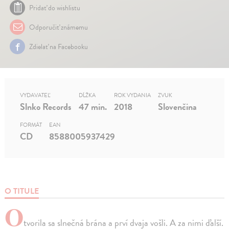
Pridať do wishlistu
Odporučiť známemu
Zdielať na Facebooku
VYDAVATEĽ
DĹŽKA
ROK VYDANIA
ZVUK
Slnko Records
47 min.
2018
Slovenčina
FORMÁT
EAN
CD
8588005937429
O TITULE
O
tvorila sa slnečná brána a prví dvaja vošli. A za nimi ďalší.