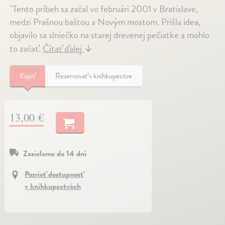
"Tento príbeh sa začal vo februári 2001 v Bratislave,
medzi Prašnou baštou a Novým mostom. Prišla idea,
objavilo sa slniečko na starej drevenej pečiatke a mohlo
to začať.
Čítať ďalej
↓
Kúpiť
Rezervovať v kníhkupectve
13,00 €
Zasielame do 14 dní
Pozrieť dostupnosť
v kníhkupectvách