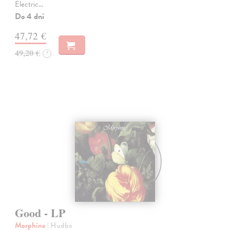
Electric…
Do 4 dní
47,72 €
49,20 €
?
Good - LP
Morphine
| Hudba