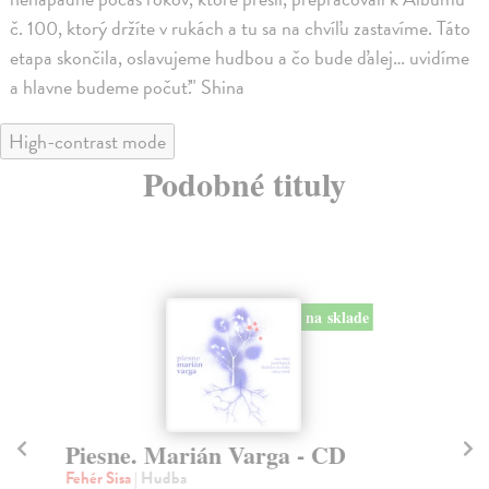
č. 100, ktorý držíte v rukách a tu sa na chvíľu zastavíme. Táto
etapa skončila, oslavujeme hudbou a čo bude ďalej… uvidíme
a hlavne budeme počuť." Shina
High-contrast mode
Podobné tituly
na sklade
Piesne. Marián Varga - CD
L
Fehér Sisa
| Hudba
kol