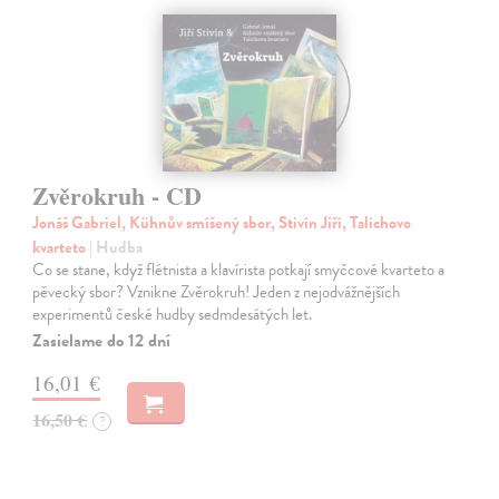
Zvěrokruh - CD
Jonáš Gabriel, Kühnův smíšený sbor, Stivín Jiří, Talichovo
kvarteto
| Hudba
Co se stane, když flétnista a klavírista potkají smyčcové kvarteto a
pěvecký sbor? Vznikne Zvěrokruh! Jeden z nejodvážnějších
experimentů české hudby sedmdesátých let.
Zasielame do 12 dní
16,01 €
16,50 €
?