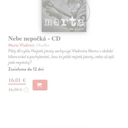
Nebe nepočká - CD
Merta Vladimír
| Hudba
Pátý díl cyklu Nejisté jistoty zachycuje Vladimíra Mertu v období
bilancování a pochybností. Jsou to ještě nejisté jistoty, nebo už spíš
jisté nejistoty?
Zasielame do 12 dní
16,01 €
16,50 €
?