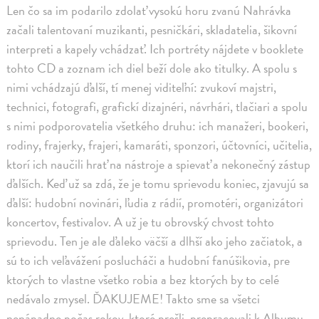
Len čo sa im podarilo zdolať vysokú horu zvanú Nahrávka
začali talentovaní muzikanti, pesničkári, skladatelia, šikovní
interpreti a kapely vchádzať. Ich portréty nájdete v booklete
tohto CD a zoznam ich diel beží dole ako titulky. A spolu s
nimi vchádzajú ďalší, tí menej viditeľní: zvukoví majstri,
technici, fotografi, grafickí dizajnéri, návrhári, tlačiari a spolu
s nimi podporovatelia všetkého druhu: ich manažeri, bookeri,
rodiny, frajerky, frajeri, kamaráti, sponzori, účtovníci, učitelia,
ktorí ich naučili hrať na nástroje a spievať a nekonečný zástup
ďalších. Keď už sa zdá, že je tomu sprievodu koniec, zjavujú sa
ďalší: hudobní novinári, ľudia z rádií, promotéri, organizátori
koncertov, festivalov. A už je tu obrovský chvost tohto
sprievodu. Ten je ale ďaleko väčší a dlhší ako jeho začiatok, a
sú to ich veľavážení poslucháči a hudobní fanúšikovia, pre
ktorých to vlastne všetko robia a bez ktorých by to celé
nedávalo zmysel. ĎAKUJEME! Takto sme sa všetci
nenápadne počas rokov, ktoré prešli, prepracovali k Albumu