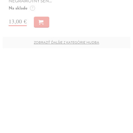
NEGRAMOTNÝ SEN…
Na sklade
?
13,00 €
ZOBRAZIŤ ĎALŠIE Z KATEGÓRIE HUDBA