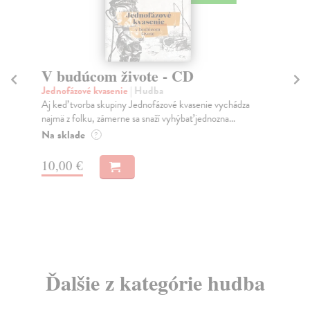
V budúcom živote - CD
J
Jednofázové kvasenie
| Hudba
Ly
Aj keď tvorba skupiny Jednofázové kvasenie vychádza
Dav
najmä z folku, zámerne sa snaží vyhýbať jednozna...
rei
Na sklade
Na
?
13
10,00 €
15
Ďalšie z kategórie hudba