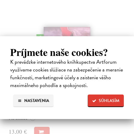
na sklade
Príjmete naše cookies?
K prevádzke internetového kníhkupectva Artforum
využívame cookies slúžiace na zabezpečenie a meranie
funkčnosti, marketingové účely a zaistenie vášho
The Breathing Earth - CD
maximálneho pohodlia a spokojnosti.
Waking Vision
| Hudba
Dlhých sedemnásť rokov museli čakať fanúšikovia kultového
zoskupenia Waking Vision na nový album. Gitarista a skladateľ John
NASTAVENIA
SÚHLASÍM
Shannon a bubeník Martin Valihora, spolužiaci z prestížnej Berklee
College of…
Na sklade
?
13,00 €