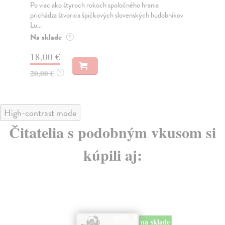
Po viac ako štyroch rokoch spoločného hrania
Nov
prichádza štvorica špičkových slovenských hudobníkov
Las
Lu...
Do
Na sklade
?
14
18,00 €
14
20,00 €
?
High-contrast mode
Čitatelia s podobným vkusom si
kúpili aj:
na sklade