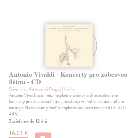
Antonio Vivaldi - Koncerty pro zobcovou
flétnu - CD
Stivín Jiří, Virtuosi di Praga
| Hudba
Antonio Vivaldi patří mezi nejplodnější barokní skladatele a jeho
koncerty pro zobcovou flétnu představují vrchol repertoáru tohoto
nástroje. Naše album přináší kompletní sadu šesti koncertů (R. 440–
445)…
Zasielame do 12 dní
16,01 €