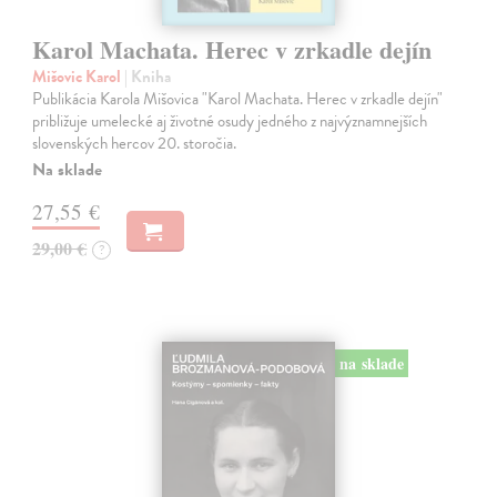
Karol Machata. Herec v zrkadle dejín
Mišovic Karol
| Kniha
Publikácia Karola Mišovica "Karol Machata. Herec v zrkadle dejín"
približuje umelecké aj životné osudy jedného z najvýznamnejších
slovenských hercov 20. storočia.
Na sklade
27,55 €
29,00 €
?
na sklade