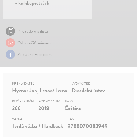
v kníhkupectvách
Pridať do wishlistu
Odporučiť známemu
Zdielať na Facebooku
PREKLADATEĽ
VYDAVATEĽ
Hyvnar Jan, Lexová Irena
Divadelní ústav
POČET STRÁN
ROK VYDANIA
JAZYK
266
2018
Čeština
VÄZBA
EAN
Tvrdá väzba / Hardback
9788070083949