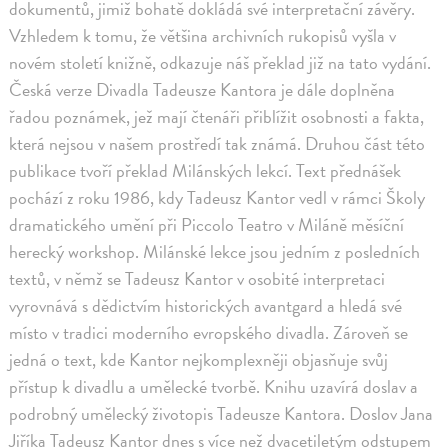
dokumentů, jimiž bohatě dokládá své interpretační závěry.
Vzhledem k tomu, že většina archivních rukopisů vyšla v
novém století knižně, odkazuje náš překlad již na tato vydání.
Česká verze Divadla Tadeusze Kantora je dále doplněna
řadou poznámek, jež mají čtenáři přiblížit osobnosti a fakta,
která nejsou v našem prostředí tak známá. Druhou část této
publikace tvoří překlad Milánských lekcí. Text přednášek
pochází z roku 1986, kdy Tadeusz Kantor vedl v rámci Školy
dramatického umění při Piccolo Teatro v Miláně měsíční
herecký workshop. Milánské lekce jsou jedním z posledních
textů, v němž se Tadeusz Kantor v osobité interpretaci
vyrovnává s dědictvím historických avantgard a hledá své
místo v tradici moderního evropského divadla. Zároveň se
jedná o text, kde Kantor nejkomplexněji objasňuje svůj
přístup k divadlu a umělecké tvorbě. Knihu uzavírá doslav a
podrobný umělecký životopis Tadeusze Kantora. Doslov Jana
Jiříka Tadeusz Kantor dnes s více než dvacetiletým odstupem