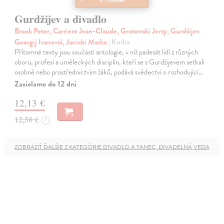
Gurdžijev a divadlo
Brook Peter, Carriere Jean-Claude, Grotowski Jerzy, Gurdžijev
Georgij Ivanovič, Janicki Marko
| Kniha
Přítomné texty jsou součástí antologie, v níž padesát lidí z různých
oboru, profesí a uměleckých disciplín, kteří se s Gurdžijevem setkali
osobně nebo prostřednictvím žáků, podává svědectví o rozhodující…
Zasielame do 12 dní
12,13 €
12,50 €
?
ZOBRAZIŤ ĎALŠIE Z KATEGÓRIE DIVADLO A TANEC, DIVADELNÁ VEDA