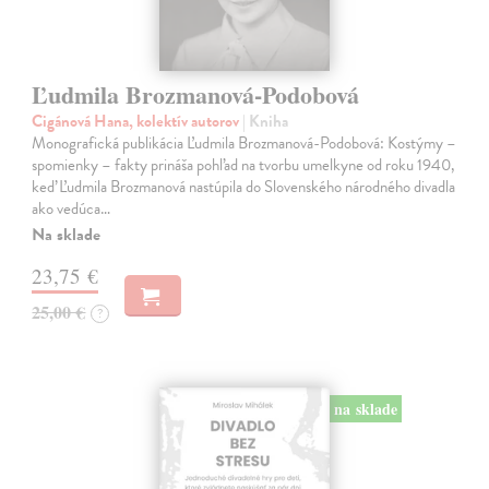
Ľudmila Brozmanová-Podobová
Cigánová Hana, kolektív autorov
| Kniha
Monografická publikácia Ľudmila Brozmanová-Podobová: Kostýmy –
spomienky – fakty prináša pohľad na tvorbu umelkyne od roku 1940,
keď Ľudmila Brozmanová nastúpila do Slovenského národného divadla
ako vedúca…
Na sklade
23,75 €
25,00 €
?
na sklade