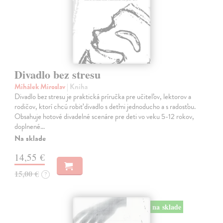
Divadlo bez stresu
Mihálek Miroslav
| Kniha
Divadlo bez stresu je praktická príručka pre učiteľov, lektorov a
rodičov, ktorí chcú robiť divadlo s deťmi jednoducho a s radosťou.
Obsahuje hotové divadelné scenáre pre deti vo veku 5-12 rokov,
doplnené…
Na sklade
14,55 €
15,00 €
?
na sklade