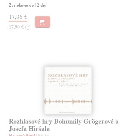
Zasielame do 12 dní
17,36 €
17,90 €
?
Rozhlasové hry Bohumily Grögerové a
Josefa Hiršala
Novotný Pavel
| Kniha