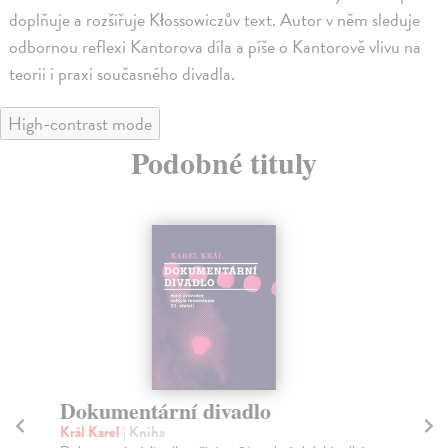
doplňuje a rozšiřuje Kłossowiczův text. Autor v něm sleduje
odbornou reflexi Kantorova díla a píše o Kantorově vlivu na
teorii i praxi současného divadla.
High-contrast mode
Podobné tituly
Dokumentární divadlo
D
Král Karel
| Kniha
Ko