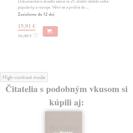
Dokumentární divadlo zažívá ve 21. století období velké
Od 
popularity a rozvoje. Větví se a prolíná do ...
sed
Zasielame do 12 dní
Za
15,91 €
24
16,40 €
25
?
High-contrast mode
Čitatelia s podobným vkusom si
kúpili aj: