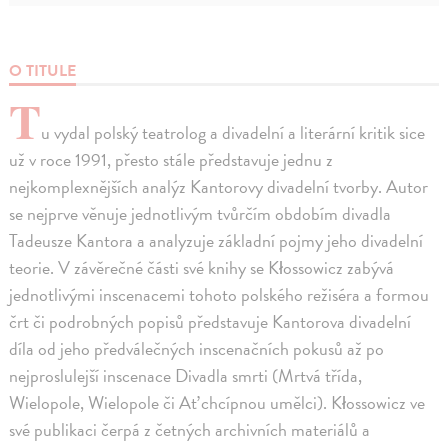
O TITULE
T
u vydal polský teatrolog a divadelní a literární kritik sice
už v roce 1991, přesto stále představuje jednu z
nejkomplexnějších analýz Kantorovy divadelní tvorby. Autor
se nejprve věnuje jednotlivým tvůrčím obdobím divadla
Tadeusze Kantora a analyzuje základní pojmy jeho divadelní
teorie. V závěrečné části své knihy se Kłossowicz zabývá
jednotlivými inscenacemi tohoto polského režiséra a formou
črt či podrobných popisů představuje Kantorova divadelní
díla od jeho předválečných inscenačních pokusů až po
nejproslulejší inscenace Divadla smrti (Mrtvá třída,
Wielopole, Wielopole či Ať chcípnou umělci). Kłossowicz ve
své publikaci čerpá z četných archivních materiálů a