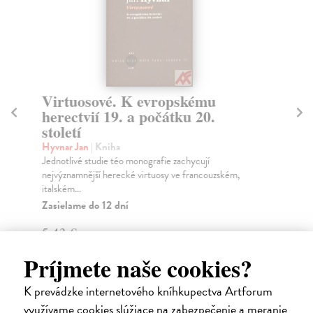
Virtuosové. K evropskému
I
herectvií 19. a počátku 20.
F
století
Fo
Vít
Hyvnar Jan
| Kniha
ilu
Jednotlivé studie téo monografie zachycují
nejvýznamnější herecké virtuosy ve francouzském,
Za
italském...
34
Zasielame do 12 dní
35
5,43 €
5,60 €
?
Príjmete naše cookies?
K prevádzke internetového kníhkupectva Artforum
využívame cookies slúžiace na zabezpečenie a meranie