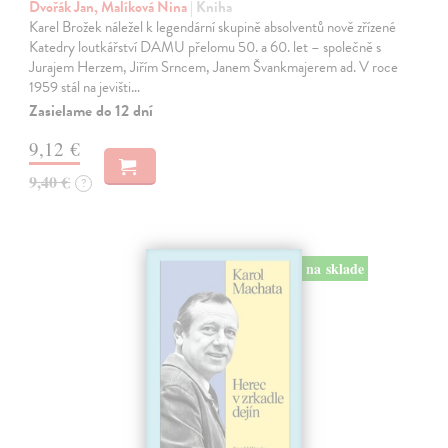
Dvořák Jan, Malíková Nina
| Kniha
Karel Brožek náležel k legendární skupině absolventů nově zřízené
Katedry loutkářství DAMU přelomu 50. a 60. let – společně s
Jurajem Herzem, Jiřím Srncem, Janem Švankmajerem ad. V roce
1959 stál na jevišti…
Zasielame do 12 dní
9,12 €
9,40 €
?
na sklade