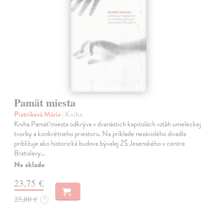
Pamät miesta
Piatriková Mária
| Kniha
Kniha Pamäť miesta odkrýva v dvanástich kapitolách vzťah umeleckej
tvorby a konkrétneho priestoru. Na príklade nezávislého divadla
približuje ako historická budova bývalej ZŠ Jesenského v centre
Bratislavy…
Na sklade
23,75 €
25,00 €
?