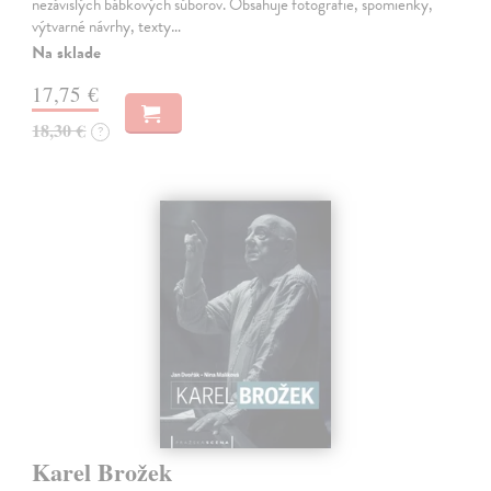
nezávislých bábkových súborov. Obsahuje fotografie, spomienky,
výtvarné návrhy, texty…
Na sklade
17,75 €
18,30 €
?
Karel Brožek