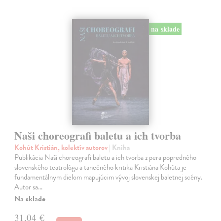
na sklade
Naši choreografi baletu a ich tvorba
Kohút Kristián, kolektív autorov
| Kniha
Publikácia Naši choreografi baletu a ich tvorba z pera popredného
slovenského teatrológa a tanečného kritika Kristiána Kohúta je
fundamentálnym dielom mapujúcim vývoj slovenskej baletnej scény.
Autor sa…
Na sklade
31,04 €