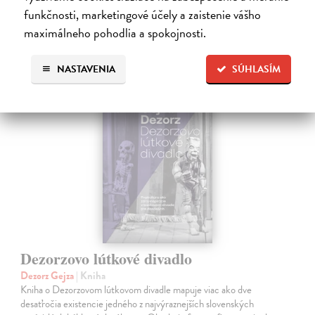
Ďalšie z kategórie divadlo a
funkčnosti, marketingové účely a zaistenie vášho
maximálneho pohodlia a spokojnosti.
tanec, divadelná veda
NASTAVENIA
SÚHLASÍM
na sklade
Dezorzovo lútkové divadlo
Dezorz Gejza
| Kniha
Kniha o Dezorzovom lútkovom divadle mapuje viac ako dve
desaťročia existencie jedného z najvýraznejších slovenských