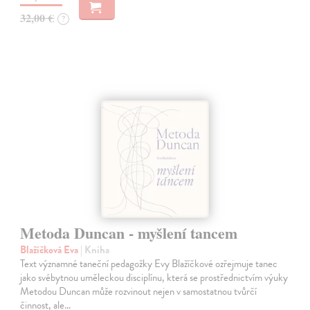
32,00 €
?
Metoda Duncan - myšlení tancem
Blažíčková Eva
| Kniha
Text významné taneční pedagožky Evy Blažíčkové ozřejmuje tanec
jako svébytnou uměleckou disciplínu, která se prostřednictvím výuky
Metodou Duncan může rozvinout nejen v samostatnou tvůrčí
činnost, ale…