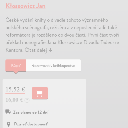
Kłossowicz Jan
České vydání knihy o divadle tohoto významného
polského scénografa, režiséra a v neposlední řadě také
reformátora je rozděleno do dvou částí. První část tvoří
překlad monografie Jana Kłossowicze Divadlo Tadeusze
Kantora.
Čítať ďalej
↓
Kúpiť
Rezervovať v kníhkupectve
15,52 €
16,00 €
?
Zasielame do 12 dní
Pozrieť dostupnosť