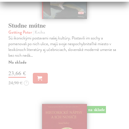
Studne mútne
Getting Peter
| Kniha
Sú ikonickými postavami našej kultúry. Postavili im sochy a
pomenovali po nich ulice, majú svoje nespochybniteľné miesto v
lexikónoch literatúry aj učebniciach, slovenské moderné umenie sa
bez nich nedá…
Na sklade
23,66 €
24,90 €
?
na sklade