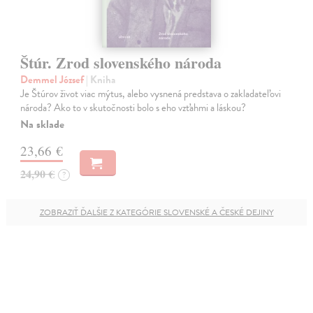
Štúr. Zrod slovenského národa
Demmel József
| Kniha
Je Štúrov život viac mýtus, alebo vysnená predstava o zakladateľovi
národa? Ako to v skutočnosti bolo s eho vzťahmi a láskou?
Na sklade
23,66 €
24,90 €
?
ZOBRAZIŤ ĎALŠIE Z KATEGÓRIE SLOVENSKÉ A ČESKÉ DEJINY