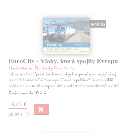
novinka
EuroCity - Vlaky, které spojily Evropu
Harák Martin, Šťáhlavský Petr
| Kniha
Jak se zrodila síť prestižních evropských expresů a jak se její vývoj
promítl do železniční dopravy v České republice? To vám přiblíží
publikace o historii evropské sítě komfortních mezinárodních vlaků,…
Zasielame do 10 dní
19,43 €
20,89 €
?