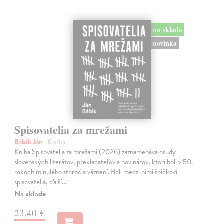
na sklade
novinka
Spisovatelia za mrežami
Bábik Ján
| Kniha
Kniha Spisovatelia za mrežami (2026) zaznamenáva osudy
slovenských literátov, prekladateľov a novinárov, ktorí boli v 50.
rokoch minulého storočia väznení. Boli medzi nimi špičkoví
spisovatelia, ďalší…
Na sklade
23,40 €