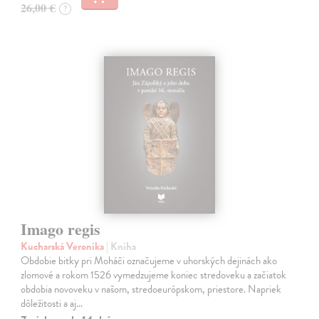
26,00 €
?
Imago regis
Kucharská Veronika
| Kniha
Obdobie bitky pri Moháči označujeme v uhorských dejinách ako
zlomové a rokom 1526 vymedzujeme koniec stredoveku a začiatok
obdobia novoveku v našom, stredoeurópskom, priestore. Napriek
dôležitosti a aj…