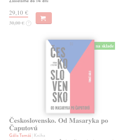
Zasielame do 14 dní
29,10 €
30,00 €
?
na sklade
Československo. Od Masaryka po
Čaputovú
Gális Tomáš
| Kniha