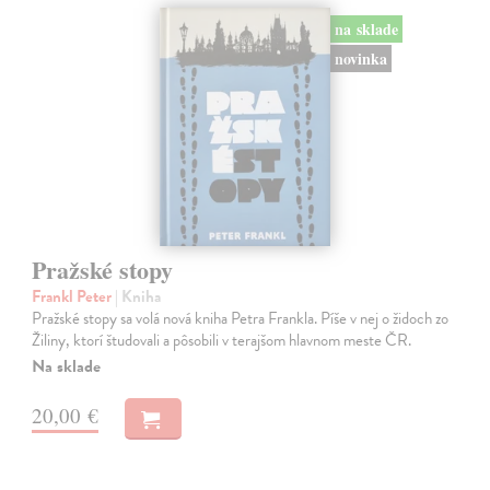
na sklade
novinka
Pražské stopy
Frankl Peter
| Kniha
Pražské stopy sa volá nová kniha Petra Frankla. Píše v nej o židoch zo
Žiliny, ktorí študovali a pôsobili v terajšom hlavnom meste ČR.
Na sklade
20,00 €