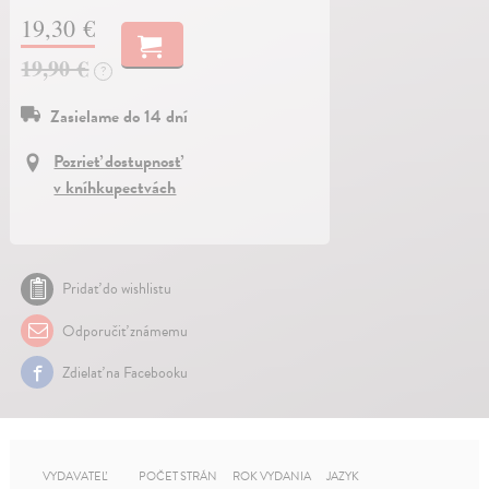
19,30 €
19,90 €
?
Zasielame do 14 dní
Pozrieť dostupnosť
v kníhkupectvách
Pridať do wishlistu
Odporučiť známemu
Zdielať na Facebooku
VYDAVATEĽ
POČET STRÁN
ROK VYDANIA
JAZYK