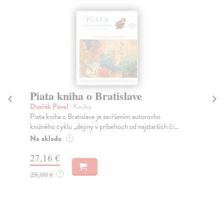
Piata kniha o Bratislave
Pr
Dvořák Pavel
| Kniha
Dv
Piata kniha o Bratislave je zavŕšením autorovho
Na 
knižného cyklu „dejiny v príbehoch od najstarších či...
kni
Na sklade
Na
?
27,16 €
27
28,00 €
28
?