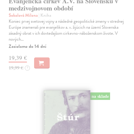
Evanjelická cirkev A.V. na Slovensku v
medzivojnovom období
Sokolová Milena
| Kniha
Koniec prvej svetovej vojny a následné geopolitické zmeny v strednej
Európe znamenali pre evanjelikov a. v. žijúcich na území Slovenska
zásadný obrat v ich dovtedajšom cirkevno-náboženskom živote. V
nových…
Zasielame do 14 dní
19,39 €
19,99 €
?
na sklade