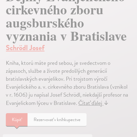
cirkevného zboru
augsburského
vyznania v Bratislave
Schrödl Josef
Kniha, ktorú máte pred sebou, je svedectvom o
zápasoch, službe a živote predošlých generácií
bratislavských evanjelikov. Pri trojstom výročí
Evanjelického a. v. cirkevného zboru Bratislava (vznikol
v r. 1606) ju napísal Josef Schrödl, niekdajší profesor na
Evanjelickom lýceu v Bratislave.
Čítať ďalej
↓
Kúpiť
Rezervovať v kníhkupectve