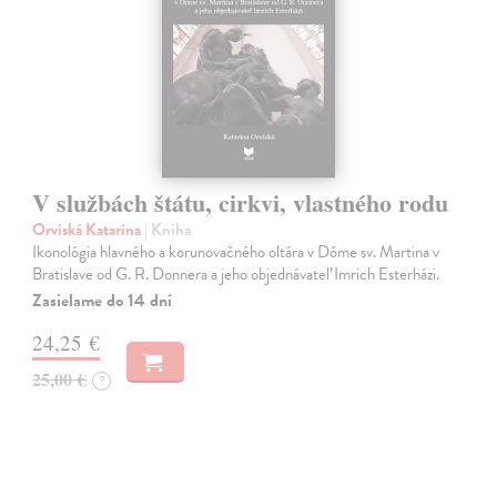
V službách štátu, cirkvi, vlastného rodu
Orviská Katarína
| Kniha
Ikonológia hlavného a korunovačného oltára v Dóme sv. Martina v
Bratislave od G. R. Donnera a jeho objednávateľ Imrich Esterházi.
Zasielame do 14 dní
24,25 €
25,00 €
?