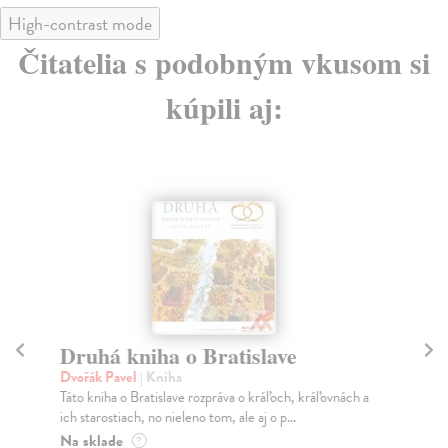
High-contrast mode
Čitatelia s podobným vkusom si
kúpili aj:
Druhá kniha o Bratislave
Pi
Dvořák Pavel
| Kniha
Dv
Táto kniha o Bratislave rozpráva o kráľoch, kráľovnách a
Pia
ich starostiach, no nieleno tom, ale aj o p...
kni
Na sklade
Na
?