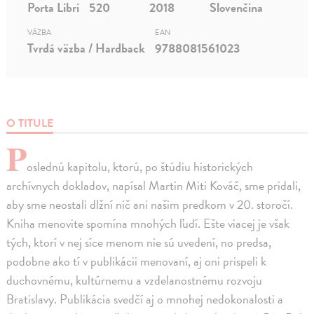
Porta Libri
520
2018
Slovenčina
VÄZBA
EAN
Tvrdá väzba / Hardback
9788081561023
O TITULE
P
oslednú kapitolu, ktorú, po štúdiu historických
archívnych dokladov, napísal Martin Miti Kováč, sme pridali,
aby sme neostali dlžní nič ani našim predkom v 20. storočí.
Kniha menovite spomína mnohých ľudí. Ešte viacej je však
tých, ktorí v nej síce menom nie sú uvedení, no predsa,
podobne ako tí v publikácii menovaní, aj oni prispeli k
duchovnému, kultúrnemu a vzdelanostnému rozvoju
Bratislavy. Publikácia svedčí aj o mnohej nedokonalosti a