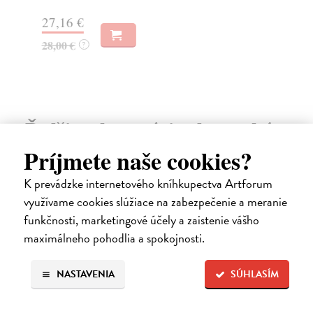
27,16 €
27
28,00 €
28
?
Ďalšie z kategórie slovenské a
Príjmete naše cookies?
české dejiny
K prevádzke internetového kníhkupectva Artforum
využívame cookies slúžiace na zabezpečenie a meranie
na sklade
funkčnosti, marketingové účely a zaistenie vášho
maximálneho pohodlia a spokojnosti.
NASTAVENIA
SÚHLASÍM