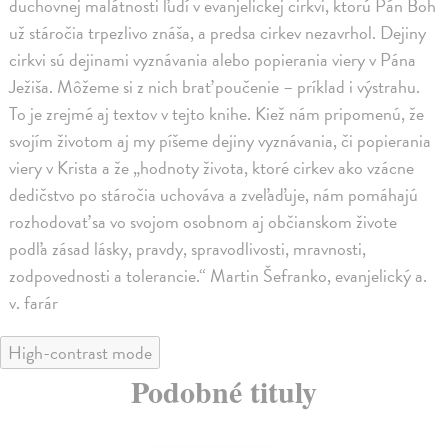
duchovnej malátnosti ľudí v evanjelickej cirkvi, ktorú Pán Boh
už stáročia trpezlivo znáša, a predsa cirkev nezavrhol. Dejiny
cirkvi sú dejinami vyznávania alebo popierania viery v Pána
Ježiša. Môžeme si z nich brať poučenie – príklad i výstrahu.
To je zrejmé aj textov v tejto knihe. Kiež nám pripomenú, že
svojím životom aj my píšeme dejiny vyznávania, či popierania
viery v Krista a že „hodnoty života, ktoré cirkev ako vzácne
dedičstvo po stáročia uchováva a zveľaďuje, nám pomáhajú
rozhodovať sa vo svojom osobnom aj občianskom živote
podľa zásad lásky, pravdy, spravodlivosti, mravnosti,
zodpovednosti a tolerancie.“ Martin Šefranko, evanjelický a.
v. farár
High-contrast mode
Podobné tituly